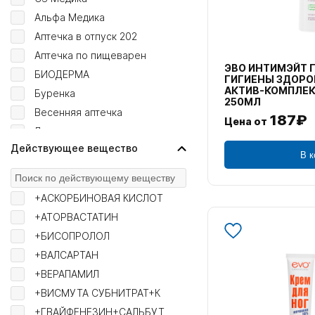
Альфа Медика
Аптечка в отпуск 202
Аптечка по пищеварен
ЭВО ИНТИМЭЙТ 
БИОДЕРМА
ГИГИЕНЫ ЗДОРО
АКТИВ-КОМПЛЕК
Буренка
250МЛ
Весенняя аптечка
187₽
Цена от
Доппельгерц
Действующее вещество
зимняя аптечка
В к
КОРА
Летняя аптечка 2026
+АСКОРБИНОВАЯ КИСЛОТ
Лошадиная Сила
+АТОРВАСТАТИН
Найз
+БИСОПРОЛОЛ
Омрон
+ВАЛСАРТАН
Оралсепт
+ВЕРАПАМИЛ
СТИКС
+ВИСМУТА СУБНИТРАТ+К
УРЬЯЖ
+ГВАЙФЕНЕЗИН+САЛЬБУТ