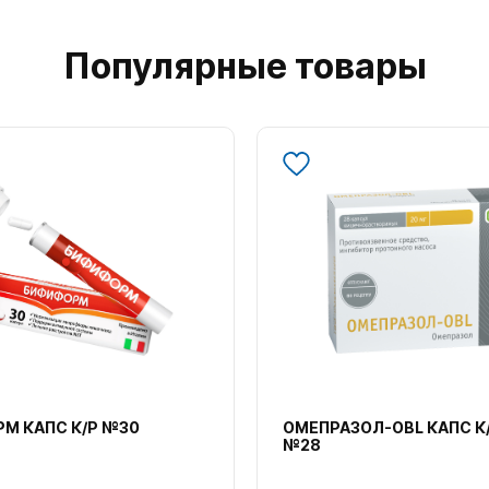
Популярные товары
М КАПС К/Р №30
ОМЕПРАЗОЛ-OBL КАПС К
№28