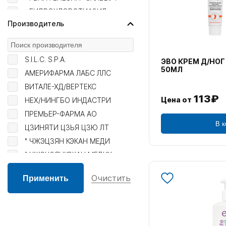
Фемибион
+ГИДРОХЛОРОТИАЗИД
Фемина
Производитель
+ГИДРОХЛОРОТИАЗИД
+ГИДРОХЛОРОТИАЗИД
+ГИДРОХЛОРОТИАЗИД
S.I.L.C. S.P.A.
ЭВО КРЕМ Д/НОГ
+ГИДРОХЛОРОТИАЗИД+РЕ
50МЛ
АМЕРИФАРМА ЛАБС ЛЛС
+ГЛИПИЗИД
ВИТАЛЕ-ХД/ВЕРТЕКС
+ДЕКСТРОЗА
113₽
Цена от
НЕХ/НИНГБО ИНДАСТРИ
+ДИСУЛЬФИРАМ+НИКОТИН
ПРЕМЬЕР-ФАРМА АО
+ДИХЛОРБЕНЗИЛОВЫЙ СП
В к
ЦЗИНЯТИ ЦЗЬЯ ЦЗЮ ЛТ
+КАЛИЯ БРОМИД
" ЧЖЭЦЗЯН КЭКАН МЕДИ
+КАЛИЯ ЙОДИД
" ЧЖЭЦЗЯНКЭКАН МЕДИК
+КАЛИЯ ЙОДИД+ГЛИЦЕРО
" ЧЖЭЦЗЯНКЭКАН МЕДИК
+КАЛИЯ ЙОДИД+ЭТАНОЛ
Очистить
" ЧЖЭЦЗЯНКЭКАН МЕДИК
+КАЛЬЦИЯ ПАНТОТЕНАТ
"""K.W. INNOVATION C
+КАЛЬЦИЯ ХЛОРИД+НАТР
"""ТАЙ НИППОН РАББЕР
+КАЛЬЦИЯ ХЛОРИД+НАТР
"ABBOTT LABORATORIE