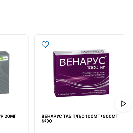
/Р 20МГ
ВЕНАРУС ТАБ П/П/О 100МГ+900МГ
№30