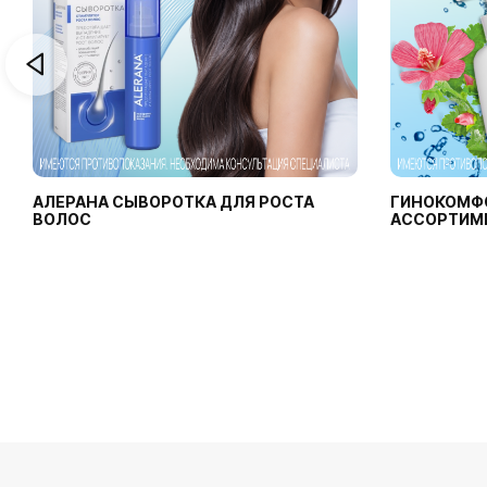
+ЭЛЕКТРОЛИТЫ
"ВЕЛЕС ЗОО" ООО
+ЭНАЛАПРИЛ
"ВИФИТЕХ" ЗАО
+ЭПИНЕФРИН
"ГИППОКРАТ" ООО
+ЭТИНИЛЭСТРАДИОЛ
"ДЖЕНРУЙ БИОТЕК ИНК.
+ЭТИНИЛЭСТРАДИОЛ
"ДР.АРАБИН ГМБХ И КО
+ЭТИНИЛЭСТРАДИОЛ
"ЁЇЬ УЮЁЯШЄРЫ ЯЁЮФРЪ
-2 КОМПЛЕКСНЫЙ ИММУ
АЛЕРАНА СЫВОРОТКА ДЛЯ РОСТА
ГИНОКОМФ
"ЗОЭТИС ИНК.", 2605
ВОЛОС
-АЛЬФА-АСПАРТИЛ-ЛИЗИ
АССОРТИМ
"КАЛЬЦИФИЧИО ПИНЕЛЛИ
-МЕТИЛ-ТРИАЗОЛИЛ-ТИО
"КАН ФЭИ" ЛТД
-ТРИМОКСАЗОЛ
"КОНСЕРВНЫЙ ЗАВОД "Д
/ПРОФИЛАКТИКИ КОРИ/К
"КУРСКАЯ БИОФАБРИКА
111_
"ЛАЙФСКАН ЮРОП ГМБХ"
2 БЕТА
"ЛЕККЕР"
2-ФЕНОКСИЭТАНОЛ+ОКТЕ
"ЛОМАН ЭНД РАУШЕР ИН
АБАКАВИР
"НАНЛОНГ ГРОУП КО, Л
АГОМЕЛАТИН
"НТЦ СРЛ" IT
АДАМАНТИЛБРОМФЕНИЛАМ