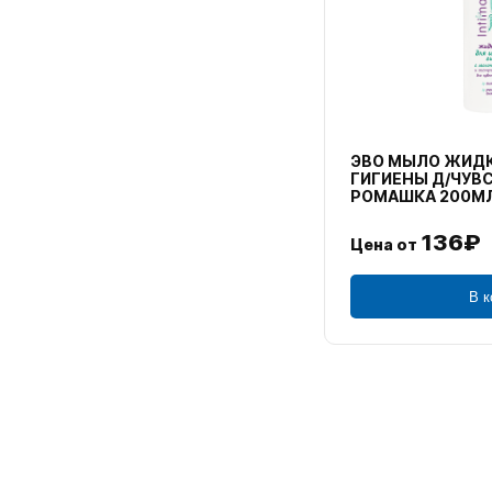
+КАРБИДОПА
"BESTWAY ENTERPRISE
+КЛАВУЛАНОВАЯ КИСЛОТ
"CENTURY YOUYI TOYS
+КЛЕЩЕВИНЫ СЕМЯН МАС
"CHEMICAL ELEMENTS U
+КЛОПИДОГРЕЛ
"CHENGDU INTELLIGENT
+КЛЮКВА+СМОРОДИНА ЧЕ
"CHINA NATIONAL PACK
+КОФЕИН+МЕТАМИЗОЛ+ПА
ЭВО МЫЛО ЖИДК
"CORNUS GMBH"
ГИГИЕНЫ Д/ЧУВ
+КОФЕИН+ПАРАЦЕТАМОЛ
РОМАШКА 200М
"DR BURSHTEIN" ИЗРАИ
+КОФЕИН+ЭРГОТАМИН
"DR.REDDY""S LAB"
136₽
+ЛАВАНДЫ МАСЛО+ПЕРЦА
Цена от
"ESTA CHINA"
+ЛЕВОМЕНТОЛ+МЯТЫ МАС
"FANRONG E-COMMERCE
В к
+ЛИЗИНОПРИЛ
"FANRONG E-COMMERCE
+ЛОЗАРТАН
"FIORETTA RAG GIANNI
+МАГНИЯ АСПАРАГИНАТ
"FOSHAN MELOBO TOYS
+МАТЬ-И-МАЧЕХИ ЭКСТР
"HARMONLUM INTERNATI
+МЕЛИССЫ ЭКСТРАКТ+МЯ
"HUGE UNION LIMITED"
+МЕТАМИЗОЛ+ФЕНОБАРБИ
"HUNG HING OFF-SET P
+МИКРОКРИСТАЛЛИЧЕСКА