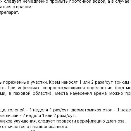
их следует немедленно промыть проточной водой, а в случае
аться с врачом.
препарат.
пораженные участки. Крем наносят 1 или 2 раза/сут тонким
ают. При инфекциях, сопровождающихся опрелостью (под м
ми, в паховой области), места нанесения крема можно пр
а, голеней - 1 неделя 1 раз/сут; дерматомикоз стоп - 1 неде
ый лишай - 2 недели 1 или 2 раза/сут.
изнаков улучшения, следует провести верификацию диагноза.
 отличается от вышеописанного.