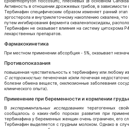
Epidermophyton floccosum), плесневых (в основном Candida 
Активность в отношении дрожжевых грибов, в зависимости о
Тербинафин специфическим образом изменяет ранний этап 
эргостерола и внутриклеточному накоплению сквалена, что
путем ингибирования фермента скваленэпоксидазы, располо
Тербинафин не оказывает влияния на систему цитохрома Р4
лекарственных препаратов.
Фармакокинетика
При местном применении абсорбция - 5%, оказывает незнач
Противопоказания
повышенная чувствительность к тербинафину или любому из
С осторожностью:
печеночная и/или почечная недостаточно
болезни обмена веществ, окклюзионные заболевания сосудо
клинического опыта).
Применение при беременности и кормлении грудь
В
экспериментальных исследованиях
тератогенных свой
сообщалось о каких-либо пороках развития при примене
тербинафина у беременных женщин очень ограничен, его сл
Тербинафин выделяется с грудным молоком. Однако в слу