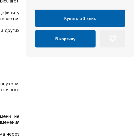
iculare).
дефициту
ствляется
Купить в 1 клик
ли других
В корзину
 опухоли,
таточного
емени не
именения
ма через