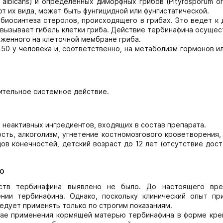
albicans) и определенных диморфных грибов (Pityrosporum orb
т их вида, может быть фунгицидной или фунгистатической.
биосинтеза стеролов, происходящего в грибах. Это ведет к 
 вызывает гибель клетки гриба. Действие тербинафина осуще
женного на клеточной мембране гриба.
50 у человека и, соответственно, на метаболизм гормонов и
ительное системное действие.
 неактивных ингредиентов, входящих в состав препарата.
сть, алкоголизм, угнетение костномозгового кроветворения,
в конечностей, детский возраст до 12 лет (отсутствие дос
ю
ств тербинафина выявлено не было. До настоящего вр
нии тербинафина. Однако, поскольку клинический опыт пр
едует применять только по строгим показаниям.
чае применения кормящей матерью тербинафина в форме кре