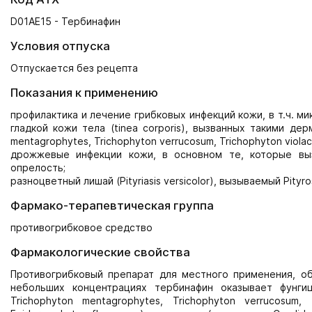
D01AE15 - Тербинафин
Условия отпуска
Отпускается без рецепта
Показания к применению
профилактика и лечение грибковых инфекций кожи, в т.ч. ми
гладкой кожи тела (tinea corporis), вызванных такими дерм
mentagrophytes, Trichophyton verrucosum, Trichophyton viola
дрожжевые инфекции кожи, в основном те, которые вызы
опрелость;
разноцветный лишай (Pityriasis versicolor), вызываемый Pityr
Фармако-терапевтическая группа
противогрибковое средство
Фармакологические свойства
Противогрибковый препарат для местного применения, о
небольших концентрациях тербинафин оказывает фунгиц
Trichophyton mentagrophytes, Trichophyton verrucosum, T