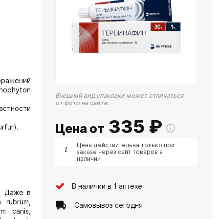
поражений
chophyton
Внешний вид упаковки может отличаться
от фото на сайте.
астности
335
₽
Цена от
rfur).
Цена действительна только при
заказе через сайт товаров в
наличии
В наличии в 1 аптеке
. Даже в
 rubrum,
Самовывоз сегодня
um canis,