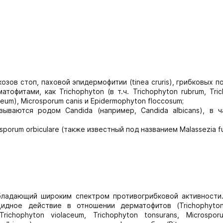
козов стоп, паховой эпидермофитии (tinea cruris), грибковых 
атофитами, как Trichophyton (в т.ч. Trichophyton rubrum, Tri
ceum), Microsporum canis и Epidermophyton floccosum;
ваются родом Candida (например, Candida albicans), в ч
osporum orbiculare (также известный под названием Malassezia fu
бладающий широким спектром противогрибковой активности
идное действие в отношении дерматофитов (Trichophyton
richophyton violaceum, Trichophyton tonsurans, Microspor