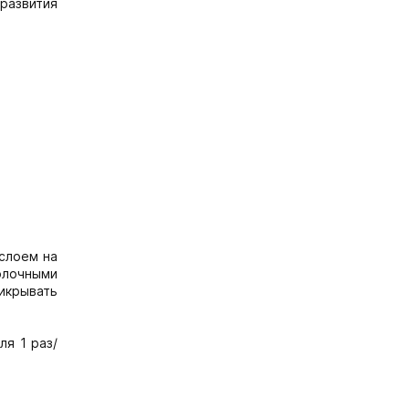
 развития
 слоем на
олочными
икрывать
ля 1 раз/