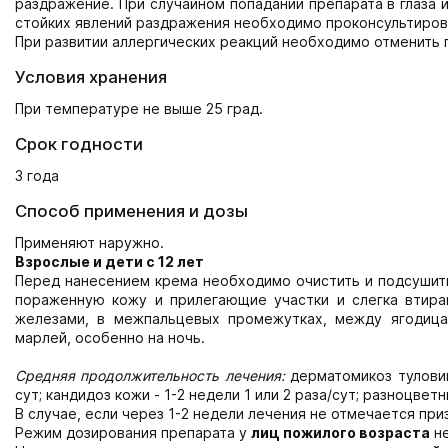
раздражение. При случайном попадании препарата в глаза 
стойких явлений раздражения необходимо проконсультиров
При развитии аллергических реакций необходимо отменить 
Условия хранения
При температуре не выше 25 град.
Срок годности
3 года
Способ применения и дозы
Применяют наружно.
Взрослые и дети с 12 лет
Перед нанесением крема необходимо очистить и подсушить 
пораженную кожу и прилегающие участки и слегка втир
железами, в межпальцевых промежутках, между ягодица
марлей, особенно на ночь.
Средняя продолжительность лечения:
дерматомикоз туловищ
сут; кандидоз кожи - 1-2 недели 1 или 2 раза/сут; разноцветн
В случае, если через 1-2 недели лечения не отмечается пр
Режим дозирования препарата у
лиц пожилого возраста
не