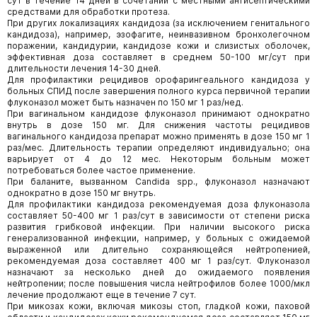
сут в течение 14 дней в сочетании с местными антисептическими
средствами для обработки протеза.
При других локализациях кандидоза (за исключением генитального
кандидоза), например, эзофагите, неинвазивном бронхолегочном
поражении, кандидурии, кандидозе кожи и слизистых оболочек,
эффективная доза составляет в среднем 50-100 мг/сут при
длительности лечения 14-30 дней.
Для профилактики рецидивов орофарингеального кандидоза у
больных СПИД после завершения полного курса первичной терапии
флуконазол может быть назначен по 150 мг 1 раз/нед.
При вагинальном кандидозе флуконазол принимают однократно
внутрь в дозе 150 мг. Для снижения частоты рецидивов
вагинального кандидоза препарат можно применять в дозе 150 мг 1
раз/мес. Длительность терапии определяют индивидуально; она
варьирует от 4 до 12 мес. Некоторым больным может
потребоваться более частое применение.
При баланите, вызванном Candida spp., флуконазол назначают
однократно в дозе 150 мг внутрь.
Для профилактики кандидоза рекомендуемая доза флуконазола
составляет 50-400 мг 1 раз/сут в зависимости от степени риска
развития грибковой инфекции. При наличии высокого риска
генерализованной инфекции, например, у больных с ожидаемой
выраженной или длительно сохраняющейся нейтропенией,
рекомендуемая доза составляет 400 мг 1 раз/сут. Флуконазол
назначают за несколько дней до ожидаемого появления
нейтропении; после повышения числа нейтрофилов более 1000/мкл
лечение продолжают еще в течение 7 сут.
При микозах кожи, включая микозы стоп, гладкой кожи, паховой