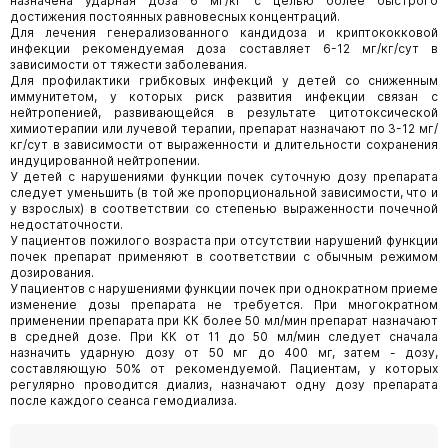
назначена ударная доза 6 мг/кг с целью более быстрого
достижения постоянных равновесных концентраций.
Для лечения генерализованного кандидоза и криптококковой
инфекции рекомендуемая доза составляет 6-12 мг/кг/сут в
зависимости от тяжести заболевания.
Для профилактики грибковых инфекций у детей со сниженным
иммунитетом, у которых риск развития инфекции связан с
нейтропенией, развивающейся в результате цитотоксической
химиотерапии или лучевой терапии, препарат назначают по 3-12 мг/
кг/сут в зависимости от выраженности и длительности сохранения
индуцированной нейтропении.
У детей с нарушениями функции почек суточную дозу препарата
следует уменьшить (в той же пропорциональной зависимости, что и
у взрослых) в соответствии со степенью выраженности почечной
недостаточности.
У пациентов пожилого возраста при отсутствии нарушений функции
почек препарат применяют в соответствии с обычным режимом
дозирования.
У пациентов с нарушениями функции почек при однократном приеме
изменение дозы препарата не требуется. При многократном
применении препарата при КК более 50 мл/мин препарат назначают
в средней дозе. При КК от 11 до 50 мл/мин следует сначала
назначить ударную дозу от 50 мг до 400 мг, затем - дозу,
составляющую 50% от рекомендуемой. Пациентам, у которых
регулярно проводится диализ, назначают одну дозу препарата
после каждого сеанса гемодиализа.