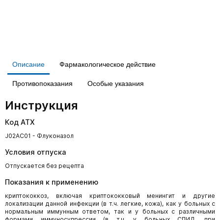
Описание
Фармакологическое действие
Противопоказания
Особые указания
Инструкция
Код АТХ
J02AC01 - Флуконазол
Условия отпуска
Отпускается без рецепта
Показания к применению
криптококкоз, включая криптококковый менингит и другие
локализации данной инфекции (в т.ч. легкие, кожа), как у больных с
нормальным иммунным ответом, так и у больных с различными
формами иммуносупрессии (в т.ч. у больных СПИД, при