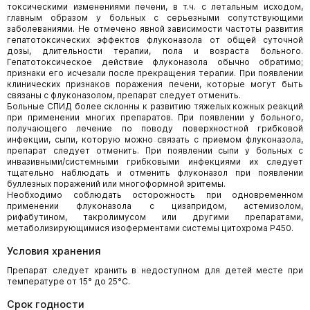
токсическими изменениями печени, в т.ч. с летальным исходом,
главным образом у больных с серьезными сопутствующими
заболеваниями. Не отмечено явной зависимости частоты развития
гепатотоксических эффектов флуконазола от общей суточной
дозы, длительности терапии, пола и возраста больного.
Гепатотоксическое действие флуконазола обычно обратимо;
признаки его исчезали после прекращения терапии. При появлении
клинических признаков поражения печени, которые могут быть
связаны с флуконазолом, препарат следует отменить.
Больные СПИД более склонны к развитию тяжелых кожных реакций
при применении многих препаратов. При появлении у больного,
получающего лечение по поводу поверхностной грибковой
инфекции, сыпи, которую можно связать с приемом флуконазола,
препарат следует отменить. При появлении сыпи у больных с
инвазивными/системными грибковыми инфекциями их следует
тщательно наблюдать и отменить флуконазол при появлении
буллезных поражений или многоформной эритемы.
Необходимо соблюдать осторожность при одновременном
применении флуконазола с цизапридом, астемизолом,
рифабутином, такролимусом или другими препаратами,
метаболизирующимися изоферментами системы цитохрома P450.
Условия хранения
Препарат следует хранить в недоступном для детей месте при
температуре от 15° до 25°C.
Срок годности