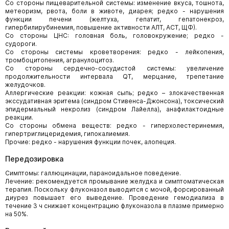
Со стороны пищеварительной системы: изменение вкуса, тошнота,
метеоризм, рвота, боли в животе, диарея; редко - нарушения
функции печени (желтуха, гепатит, гепатонекроз,
гипербилирубинемия, повышение активности АЛТ, АСТ, ЩФ).
Со стороны ЦНС: головная боль, головокружение; редко -
судороги.
Со стороны системы кроветворения: редко - лейкопения,
тромбоцитопения, агранулоцитоз.
Со стороны сердечно-сосудистой системы: увеличение
продолжительности интервала QT, мерцание, трепетание
желудочков.
Аллергические реакции: кожная сыпь; редко – злокачественная
экссудативная эритема (синдром Стивенса-Джонсона), токсический
эпидермальный некролиз (синдром Лайелла), анафилактоидные
реакции.
Со стороны обмена веществ: редко - гиперхолестеринемия,
гипертриглицеридемия, гипокалиемия.
Прочие: редко - нарушения функции почек, алопеция.
Передозировка
Симптомы: галлюцинации, параноидальное поведение.
Лечение: рекомендуется промывание желудка и симптоматическая
терапия. Поскольку флуконазол выводится с мочой, форсированный
диурез повышает его выведение. Проведение гемодиализа в
течение 3 ч снижает концентрацию флуконазола в плазме примерно
на 50%.