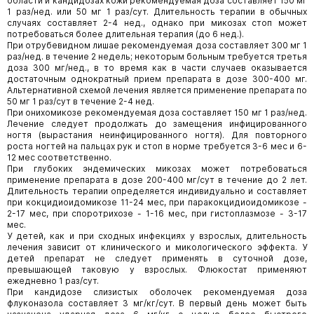
области и кандидозах кожи рекомендуемая доза составляет 150 мг
1 раз/нед. или 50 мг 1 раз/сут. Длительность терапии в обычных
случаях составляет 2-4 нед., однако при микозах стоп может
потребоваться более длительная терапия (до 6 нед.).
При отрубевидном лишае рекомендуемая доза составляет 300 мг 1
раз/нед. в течение 2 недель; некоторым больным требуется третья
доза 300 мг/нед., в то время как в части случаев оказывается
достаточным однократный прием препарата в дозе 300-400 мг.
Альтернативной схемой лечения является применение препарата по
50 мг 1 раз/сут в течение 2-4 нед.
При онихомикозе рекомендуемая доза составляет 150 мг 1 раз/нед.
Лечение следует продолжать до замещения инфицированного
ногтя (вырастания неинфицированного ногтя). Для повторного
роста ногтей на пальцах рук и стоп в норме требуется 3-6 мес и 6-
12 мес соответственно.
При глубоких эндемических микозах может потребоваться
применение препарата в дозе 200-400 мг/сут в течение до 2 лет.
Длительность терапии определяется индивидуально и составляет
при кокцидиоидомикозе 11-24 мес, при паракокцидиоидомикозе -
2-17 мес, при споротрихозе - 1-16 мес, при гистоплазмозе - 3-17
мес.
У детей, как и при сходных инфекциях у взрослых, длительность
лечения зависит от клинического и микологического эффекта. У
детей препарат не следует применять в суточной дозе,
превышающей таковую у взрослых. Флюкостат применяют
ежедневно 1 раз/сут.
При кандидозе слизистых оболочек рекомендуемая доза
флуконазола составляет 3 мг/кг/сут. В первый день может быть