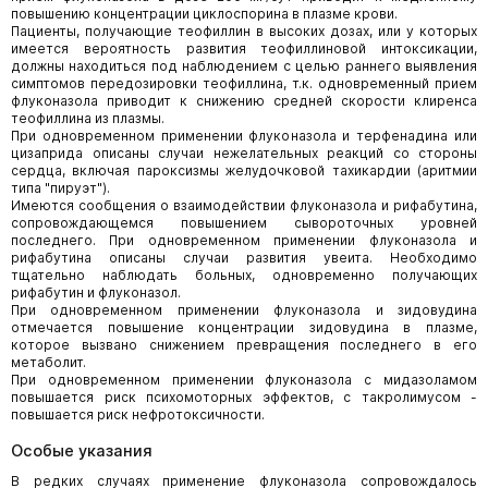
повышению концентрации циклоспорина в плазме крови.
Пациенты, получающие теофиллин в высоких дозах, или у которых
имеется вероятность развития теофиллиновой интоксикации,
должны находиться под наблюдением с целью раннего выявления
симптомов передозировки теофиллина, т.к. одновременный прием
флуконазола приводит к снижению средней скорости клиренса
теофиллина из плазмы.
При одновременном применении флуконазола и терфенадина или
цизаприда описаны случаи нежелательных реакций со стороны
сердца, включая пароксизмы желудочковой тахикардии (аритмии
типа "пируэт").
Имеются сообщения о взаимодействии флуконазола и рифабутина,
сопровождающемся повышением сывороточных уровней
последнего. При одновременном применении флуконазола и
рифабутина описаны случаи развития увеита. Необходимо
тщательно наблюдать больных, одновременно получающих
рифабутин и флуконазол.
При одновременном применении флуконазола и зидовудина
отмечается повышение концентрации зидовудина в плазме,
которое вызвано снижением превращения последнего в его
метаболит.
При одновременном применении флуконазола с мидазоламом
повышается риск психомоторных эффектов, с такролимусом -
повышается риск нефротоксичности.
Особые указания
В редких случаях применение флуконазола сопровождалось