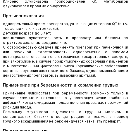
Клиренс флуконазола пропорционален КК. Метаболитов
флуконазола в крови не обнаружено.
Противопоказания
одновременный прием препаратов, удлиняющих интервал QT (в т.ч.
терфенадина или астемизола);
детский возраст до 3 лет;
повышенная чувствительность к препарату или близким по
структуре азольным соединениям.
С осторожностью следует применять препарат при печеночной и/
или почечной недостаточности, одновременно с приемом
потенциально опасных гепатотоксичных лекарственных средств,
при алкоголизме, в случае проаритмогенных состояний у пациентов
с множественными факторами риска (органические заболевания
сердца, нарушения электролитного баланса, одновременный прием
лекарственных препаратов, вызывающих аритмии).
Применение при беременности и кормлении грудью
Применение Флюкостата при беременности возможно только в
случае тяжелых и потенциально угрожающих жизни грибковых
инфекций, когда ожидаемая польза лечения превышает возможный
риск для плода.
Поскольку флуконазол выделяется с грудным молоком в
концентрациях, близких к концентрациям в плазме, в период
грудного вскармливания не рекомендуется назначать препарат.
Применение детьми