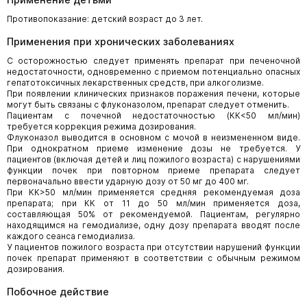
Противопоказание: детский возраст до 3 лет.
Применения при хронических заболеваниях
С осторожностью следует применять препарат при печеночной
недостаточности, одновременно с приемом потенциально опасных
гепатотоксичных лекарственных средств, при алкоголизме.
При появлении клинических признаков поражения печени, которые
могут быть связаны с флуконазолом, препарат следует отменить.
Пациентам с почечной недостаточностью (КК<50 мл/мин)
требуется коррекция режима дозирования.
Флуконазол выводится в основном с мочой в неизмененном виде.
При однократном приеме изменение дозы не требуется. У
пациентов (включая детей и лиц пожилого возраста) с нарушениями
функции почек при повторном приеме препарата следует
первоначально ввести ударную дозу от 50 мг до 400 мг.
При КК>50 мл/мин применяется средняя рекомендуемая доза
препарата; при КК от 11 до 50 мл/мин применяется доза,
составляющая 50% от рекомендуемой. Пациентам, регулярно
находящимся на гемодиализе, одну дозу препарата вводят после
каждого сеанса гемодиализа.
У пациентов пожилого возраста при отсутствии нарушений функции
почек препарат применяют в соответствии с обычным режимом
дозирования.
Побочное действие