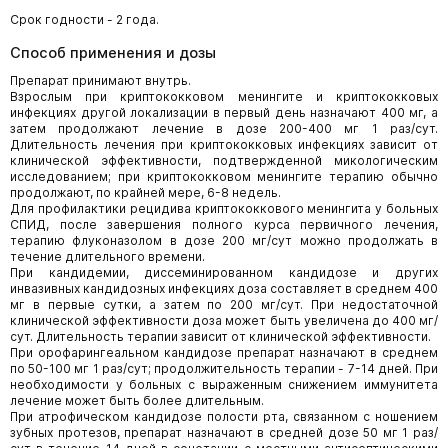
Срок годности - 2 года.
Способ применения и дозы
Препарат принимают внутрь.
Взрослым при криптококковом менингите и криптококковых
инфекциях другой локализации в первый день назначают 400 мг, а
затем продолжают лечение в дозе 200-400 мг 1 раз/сут.
Длительность лечения при криптококковых инфекциях зависит от
клинической эффективности, подтвержденной микологическим
исследованием; при криптококковом менингите терапию обычно
продолжают, по крайней мере, 6-8 недель.
Для профилактики рецидива криптококкового менингита у больных
СПИД, после завершения полного курса первичного лечения,
терапию флуконазолом в дозе 200 мг/сут можно продолжать в
течение длительного времени.
При кандидемии, диссеминированном кандидозе и других
инвазивных кандидозных инфекциях доза составляет в среднем 400
мг в первые сутки, а затем по 200 мг/сут. При недостаточной
клинической эффективности доза может быть увеличена до 400 мг/
сут. Длительность терапии зависит от клинической эффективности.
При орофарингеальном кандидозе препарат назначают в среднем
по 50-100 мг 1 раз/сут; продолжительность терапии - 7-14 дней. При
необходимости у больных с выраженным снижением иммунитета
лечение может быть более длительным.
При атрофическом кандидозе полости рта, связанном с ношением
зубных протезов, препарат назначают в средней дозе 50 мг 1 раз/