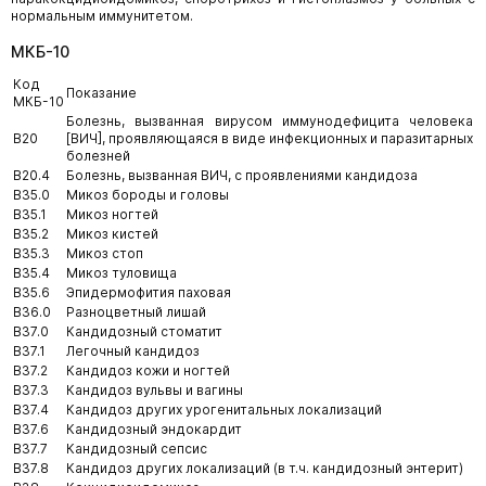
нормальным иммунитетом.
МКБ-10
Код
Показание
МКБ-10
Болезнь, вызванная вирусом иммунодефицита человека
B20
[ВИЧ], проявляющаяся в виде инфекционных и паразитарных
болезней
B20.4
Болезнь, вызванная ВИЧ, с проявлениями кандидоза
B35.0
Микоз бороды и головы
B35.1
Микоз ногтей
B35.2
Микоз кистей
B35.3
Микоз стоп
B35.4
Микоз туловища
B35.6
Эпидермофития паховая
B36.0
Разноцветный лишай
B37.0
Кандидозный стоматит
B37.1
Легочный кандидоз
B37.2
Кандидоз кожи и ногтей
B37.3
Кандидоз вульвы и вагины
B37.4
Кандидоз других урогенитальных локализаций
B37.6
Кандидозный эндокардит
B37.7
Кандидозный сепсис
B37.8
Кандидоз других локализаций (в т.ч. кандидозный энтерит)