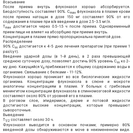
Всасывание
После приема внутрь флуконазол хорошо абсорбируется.
Биодоступность составляет 90%. C
флуконазола в плазме крови
max
после приема натощак в дозе 150 мг составляет 90% от его
содержания в плазме при в/в введении в дозе 2.5-3.5 мг/л.
T
достигается через 0.5-1.5 ч после приема. Одновременный
max
прием пищи не влияет на абсорбцию при приеме внутрь.
Концентрация в плазме прямо пропорциональна принятой дозе.
Распределение
90% C
достигается к 4-5 дню лечения препаратом (при приеме 1
ss
раз/сут).
Введение ударной дозы (в 1-й день), в 2 раза превышающей
среднюю суточную дозу, позволяет достичь 90% уровень C
ко 2-
ss
му дню. Кажущийся V
приближается к общему содержанию воды в
d
организме. Связывание с белками - 11-12%.
Флуконазол хорошо проникает во все биологические жидкости
организма. Концентрации флуконазола в слюне и мокроте
аналогичны концентрациям в плазме. У больных с грибковым
менингитом концентрации флуконазола в спинномозговой жидкости
составляют около 80% от уровней его в плазме.
В роговом слое, эпидермисе, дерме и потовой жидкости
достигаются высокие концентрации, которые превышают
сывороточные.
Выведение
T
составляет около 30 ч.
1/2
Флуконазол выводится в основном почками; примерно 80%
введенной дозы обнаруживаются в моче в неизмененном виде.