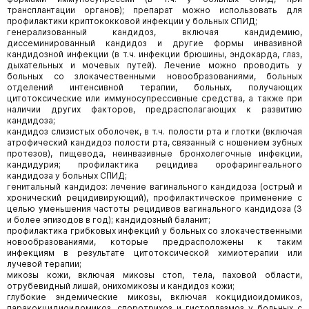
трансплантации органов); препарат можно использовать для
профилактики криптококковой инфекции у больных СПИД;
генерализованный кандидоз, включая кандидемию,
диссеминированный кандидоз и другие формы инвазивной
кандидозной инфекции (в т.ч. инфекции брюшины, эндокарда, глаз,
дыхательных и мочевых путей). Лечение можно проводить у
больных со злокачественными новообразованиями, больных
отделений интенсивной терапии, больных, получающих
цитотоксические или иммуносупрессивные средства, а также при
наличии других факторов, предрасполагающих к развитию
кандидоза;
кандидоз слизистых оболочек, в т.ч. полости рта и глотки (включая
атрофический кандидоз полости рта, связанный с ношением зубных
протезов), пищевода, неинвазивные бронхолегочные инфекции,
кандидурия; профилактика рецидива орофарингеального
кандидоза у больных СПИД;
генитальный кандидоз: лечение вагинального кандидоза (острый и
хронический рецидивирующий), профилактическое применение с
целью уменьшения частоты рецидивов вагинального кандидоза (3
и более эпизодов в год); кандидозный баланит;
профилактика грибковых инфекций у больных со злокачественными
новообразованиями, которые предрасположены к таким
инфекциям в результате цитотоксической химиотерапии или
лучевой терапии;
микозы кожи, включая микозы стоп, тела, паховой области,
отрубевидный лишай, онихомикозы и кандидоз кожи;
глубокие эндемические микозы, включая кокцидиоидомикоз,
паракокцидиоидомикоз, споротрихоз и гистоплазмоз у больных с