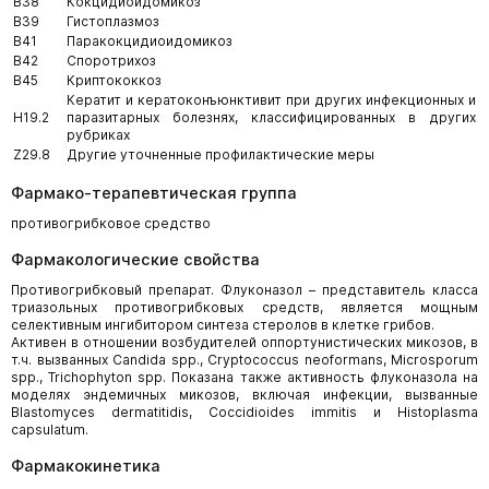
B38
Кокцидиоидомикоз
B39
Гистоплазмоз
B41
Паракокцидиоидомикоз
B42
Споротрихоз
B45
Криптококкоз
Кератит и кератоконъюнктивит при других инфекционных и
H19.2
паразитарных болезнях, классифицированных в других
рубриках
Z29.8
Другие уточненные профилактические меры
Фармако-терапевтическая группа
противогрибковое средство
Фармакологические свойства
Противогрибковый препарат. Флуконазол – представитель класса
триазольных противогрибковых средств, является мощным
селективным ингибитором синтеза стеролов в клетке грибов.
Активен в отношении возбудителей оппортунистических микозов, в
т.ч. вызванных Candida spp., Cryptococcus neoformans, Microsporum
spp., Trichophyton spp. Показана также активность флуконазола на
моделях эндемичных микозов, включая инфекции, вызванные
Blastomyces dermatitidis, Coccidioides immitis и Histoplasma
capsulatum.
Фармакокинетика