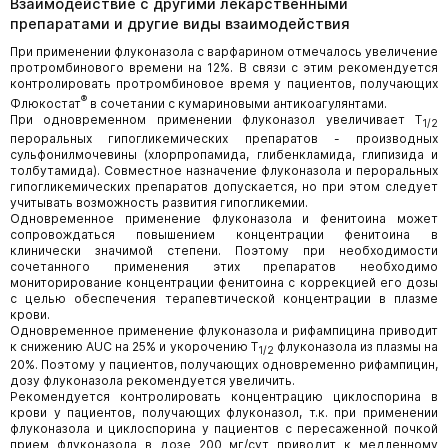
Взаимодействие с другими лекарственными
препаратами и другие виды взаимодействия
При применении флуконазола с варфарином отмечалось увеличение
протромбинового времени на 12%. В связи с этим рекомендуется
контролировать протромбиновое время у пациентов, получающих
®
Флюкостат
в сочетании с кумариновыми антикоагулянтами.
При одновременном применении флуконазол увеличивает T
1/2
пероральных гипогликемических препаратов - производных
сульфонилмочевины (хлорпропамида, глибенкламида, глипизида и
толбутамида). Совместное назначение флуконазола и пероральных
гипогликемических препаратов допускается, но при этом следует
учитывать возможность развития гипогликемии.
Одновременное применение флуконазола и фенитоина может
сопровождаться повышением концентрации фенитоина в
клинически значимой степени. Поэтому при необходимости
сочетанного применения этих препаратов необходимо
мониторирование концентрации фенитоина с коррекцией его дозы
с целью обеспечения терапевтической концентрации в плазме
крови.
Одновременное применение флуконазола и рифампицина приводит
к снижению AUC на 25% и укорочению T
флуконазола из плазмы на
1/2
20%. Поэтому у пациентов, получающих одновременно рифампицин,
дозу флуконазола рекомендуется увеличить.
Рекомендуется контролировать концентрацию циклоспорина в
крови у пациентов, получающих флуконазол, т.к. при применении
флуконазола и циклоспорина у пациентов с пересаженной почкой
прием флуконазола в дозе 200 мг/сут приводит к медленному