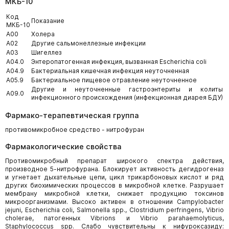
МКБ-10
Код
Показание
МКБ-10
A00
Холера
A02
Другие сальмонеллезные инфекции
A03
Шигеллез
A04.0
Энтеропатогенная инфекция, вызванная Escherichia coli
A04.9
Бактериальная кишечная инфекция неуточненная
A05.9
Бактериальное пищевое отравление неуточненное
Другие и неуточненные гастроэнтериты и колиты
A09.0
инфекционного происхождения (инфекционная диарея БДУ)
Фармако-терапевтическая группа
противомикробное средство - нитрофуран
Фармакологические свойства
Противомикробный препарат широкого спектра действия,
производное 5-нитрофурана. Блокирует активность дегидрогеназ
и угнетает дыхательные цепи, цикл трикарбоновых кислот и ряд
других биохимических процессов в микробной клетке. Разрушает
мембрану микробной клетки, снижает продукцию токсинов
микроорганизмами. Высоко активен в отношении Campylobacter
jejuni, Escherichia coli, Salmonella spp., Clostridium perfringens, Vibrio
cholerae, патогенных Vibrions и Vibrio parahaemolyticus,
Staphylococcus spp. Слабо чувствительны к нифуроксазиду: