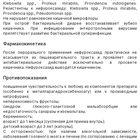
Klebsiella spp., Proteus mirabilis, Providencia indologenes.
Резистентны к нифуроксазиду: Klebsiella spp., Proteus mirabilis,
Providencia spp., Pdeudomonas spp.
Не нарушает равновесие кишечной микрофлоры.
При острой бактериальной диарее восстанавливает эубиоз
кишечника. При инфицировании энтеротропными вирусами
препятствует развитию бактериальной суперинфекции.
Фармакокинетика
После перорального применения нифуроксазид практически не
всасывается из пищеварительного тракта и проявляет свое
антибактериальное действие исключительно в просвете
кишечника. Нифуроксазид выводится кишечником.
Противопоказания
повышенная чувствительность к любому из компонентов препарата
(особенно к метилпарагидроксибензоату) или к производным
нитрофурана;
непереносимость фруктозы;
синдром глюкозо-галактозной мальабсорбции или
недостаточность сахаразы и изомальтазы;
беременность;
возраст до 1 месяца (суспензия для приема внутрь);
детский возраст до 3 лет (капсулы);
С осторожностью: при наличии алкогольной зависимости,
заболеваний головного мозга и печени (по согласованию с лечащим