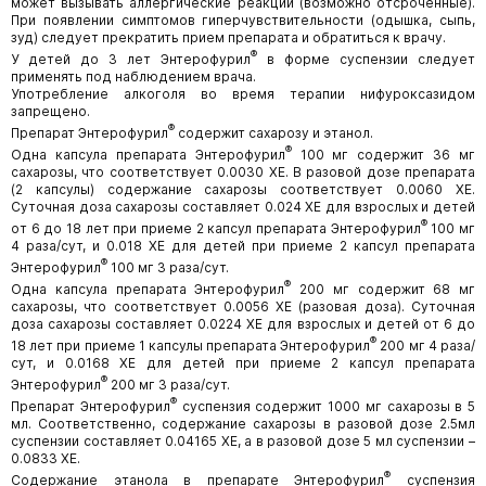
может вызывать аллергические реакции (возможно отсроченные).
При появлении симптомов гиперчувствительности (одышка, сыпь,
зуд) следует прекратить прием препарата и обратиться к врачу.
®
У детей до 3 лет Энтерофурил
в форме суспензии следует
применять под наблюдением врача.
Употребление алкоголя во время терапии нифуроксазидом
запрещено.
®
Препарат Энтерофурил
содержит сахарозу и этанол.
®
Одна капсула препарата Энтерофурил
100 мг содержит 36 мг
сахарозы, что соответствует 0.0030 ХЕ. В разовой дозе препарата
(2 капсулы) содержание сахарозы соответствует 0.0060 ХЕ.
Суточная доза сахарозы составляет 0.024 ХЕ для взрослых и детей
®
от 6 до 18 лет при приеме 2 капсул препарата Энтерофурил
100 мг
4 раза/сут, и 0.018 ХЕ для детей при приеме 2 капсул препарата
®
Энтерофурил
100 мг 3 раза/сут.
®
Одна капсула препарата Энтерофурил
200 мг содержит 68 мг
сахарозы, что соответствует 0.0056 ХЕ (разовая доза). Суточная
доза сахарозы составляет 0.0224 ХЕ для взрослых и детей от 6 до
®
18 лет при приеме 1 капсулы препарата Энтерофурил
200 мг 4 раза/
сут, и 0.0168 ХЕ для детей при приеме 2 капсул препарата
®
Энтерофурил
200 мг 3 раза/сут.
®
Препарат Энтерофурил
суспензия содержит 1000 мг сахарозы в 5
мл. Соответственно, содержание сахарозы в разовой дозе 2.5мл
суспензии составляет 0.04165 ХЕ, а в разовой дозе 5 мл суспензии –
0.0833 ХЕ.
®
Содержание этанола в препарате Энтерофурил
суспензия