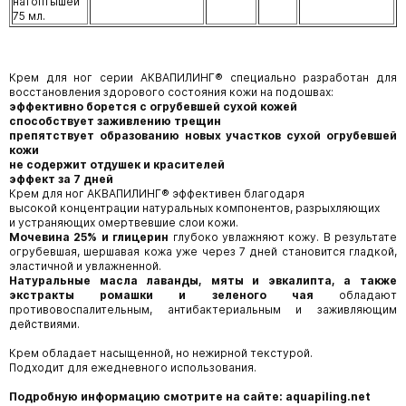
натоптышей
75 мл.
Крем для ног серии АКВАПИЛИНГ® специально разработан для
восстановления здорового состояния кожи на подошвах:
эффективно борется с огрубевшей сухой кожей
способствует заживлению трещин
препятствует образованию новых участков сухой огрубевшей
кожи
не содержит отдушек и красителей
эффект за 7 дней
Крем для ног АКВАПИЛИНГ® эффективен благодаря
высокой концентрации натуральных компонентов, разрыхляющих
и устраняющих омертвевшие слои кожи.
Мочевина 25% и глицерин
глубоко увлажняют кожу. В результате
огрубевшая, шершавая кожа уже через 7 дней становится гладкой,
эластичной и увлажненной.
Натуральные масла лаванды, мяты и эвкалипта, а также
экстракты ромашки и зеленого чая
обладают
противовоспалительным, антибактериальным и заживляющим
действиями.
Крем обладает насыщенной, но нежирной текстурой.
Подходит для ежедневного использования.
Подробную информацию смотрите на сайте: aquapiling.net