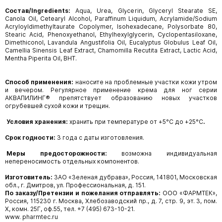
Состав
/Ingredients:
Aqua, Urea, Glycerin, Glyceryl Stearate SE,
Canola Oil, Cetearyl Alcohol, Paraffinum Liquidum, Acrylamide/Sodium
Acryloyldimethyltaurate Copolymer, Isohexadecane, Polysorbate 80,
Stearic Acid, Phenoxyethanol, Ethylhexylglycerin, Cyclopentasiloxane,
Dimethiconol, Lavandula Angustifolia Oil, Eucalyptus Globulus Leaf Oil,
Camellia Sinensis Leaf Extract, Chamomilla Recutita Extract, Lactic Acid,
Mentha Piperita Oil, BHT.
Способ применения:
наносите на проблемные участки кожи утром
и вечером. Регулярное применение крема для ног серии
АКВАПИЛИНГ® препятствует образованию новых участков
огрубевшей сухой кожи и трещин.
Условия хранения:
хранить при температуре от +5°С до +25°С
.
Срок годности:
3 года
с даты изготовления.
Меры предосторожности:
возможна индивидуальная
непереносимость отдельных компонентов.
Изготовитель:
ЗАО «Зеленая дубрава», Россия, 141801, Московская
обл., г. Дмитров, ул. Профессиональная, д. 151.
По заказу/Претензии и пожелания отправлять:
ООО «ФАРМТЕК»,
Россия, 115230 г. Москва, Хлебозаводский пр., д. 7, стр. 9, эт. 3, пом.
Х, комн. 25Г, оф.55, тел. +7 (495) 673-10-21.
www. pharmtec.ru