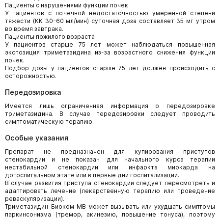
Пациенты с нарушениями функции почек
У пациентов с почечной недостаточностью умеренной степени
тяжести (КК 30-60 мл/мин) суточная доза составляет 35 мг утром
во время завтрака.
Пациенты пожилого возраста
У пациентов старше 75 лет может наблюдаться повышенная
экспозиция триметазидина из-за возрастного снижения функции
почек.
Подбор дозы у пациентов старше 75 лет должен происходить с
осторожностью.
Передозировка
Имеется лишь ограниченная информация о передозировке
триметазидина. В случае передозировки следует проводить
симптоматическую терапию.
Особые указания
Препарат не предназначен для купирования приступов
стенокардии и не показан для начального курса терапии
нестабильной стенокардии или инфаркта миокарда на
догоспитальном этапе или в первые дни госпитализации.
В случае развития приступа стенокардии следует пересмотреть и
адаптировать лечение (лекарственную терапию или проведение
реваскуляризации).
Триметазидин-Биоком МВ может вызывать или ухудшать симптомы
паркинсонизма (тремор, акинезию, повышение тонуса), поэтому