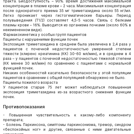
тракта. Биодоступность – 90%. Время достижения максимальной
концентрации в плазме крови – 2 часа. Максимальная концентрация
после однократного приема 35 мг триметазидина около 55 нг/мл.
Легко проникает через гистогематические барьеры. Период
полувыведения (Т1/2) составляет 4,5-5 часов. Связь с белками
плазмы крови – 16%. Выводится из организма почками (около 60% в
неизмененном виде).
Фармакокинетика у особых групп пациентов
Пациенты с нарушениями функции почек
Экспозиция триметазидина в среднем была увеличена в 2,4 раза у
пациентов с почечной недостаточностью умеренной степени
тяжести (клиренс креатинина (КК) 30-60 мл/мин), и в среднем в 4
раза – у пациентов с почечной недостаточностью тяжелой степени
(КК менее 30 мл/мин) по сравнению с пациентами с нормальной
функцией почек.
Никаких особенностей касательно безопасности у этой популяции
пациентов в сравнении с общей популяцией обнаружено не было.
Пациенты пожилого возраста
У пациентов старше 75 лет может наблюдаться повышенная
экспозиция триметазидина из-за возрастного снижения функции
почек.
Противопоказания
- Повышенная чувствительность к какому-либо компоненту
препарата;
- Болезнь Паркинсона, симптомы паркинсонизма, тремор, синдром
«беспокойных ног» и другие, связанные с ними двигательные