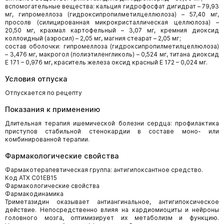
вспомогательные вещества: кальция гидрофосфат дигидрат – 79,93
мг, гипромеллоза (гидроксипропилметилцеллюлоза) – 57,40 мг,
просолв (силицированная микрокристаллическая целлюлоза) –
20,50 мг, крахмал картофельный – 3,07 мг, кремния диоксид
коллоидный (аэросил) – 2,05 мг, магния стеарат – 2,05 мг;
состав оболочки: гипромеллоза (гидроксипропилметилцеллюлоза)
– 3,476 мг, макрогол (полиэтиленгликоль) – 0,524 мг, титана диоксид
Е 171 – 0,976 мг, краситель железа оксид красный Е 172 – 0,024 мг.
Условия отпуска
Отпускается по рецепту
Показания к применению
Длительная терапия ишемической болезни сердца: профилактика
приступов стабильной стенокардии в составе моно- или
комбинированной терапии.
Фармакологические свойства
Фармакотерапевтическая группа: антигипоксантное средство.
Код АТХ С01ЕВ15
Фармакологические свойства
Фармакодинамика
Триметазидин оказывает антиангинальное, антигипоксическое
действие. Непосредственно влияя на кардиомиоциты и нейроны
головного мозга, оптимизирует их метаболизм и функцию.