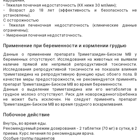
нарушения;
- Тяжелая почечная недостаточность (КК ниже 30 мл/мин);
- Возраст до 18 лет (эффективность и безопасность не
установлены).
С осторожностью
- Тяжелая печеночная недостаточность (клинические данные
ограничены);
- Умеренная почечная недостаточность.
Применение при беременности и кормлении грудью
Данные о применении препарата Триметазидин-Биоком МВ у
беременных отсутствуют. Исследования на животных не выявили
наличие прямой или непрямой репродуктивной токсичности.
Исследования репродуктивной токсичности не показали влияния
триметазидина на репродуктивную функцию крыс обоего пола. В
качестве меры предосторожности, не рекомендуется применять
препарат Триметазидин-Биоком МВ во время беременности.
Данные о выделении триметазидина или его метаболитов в
грудное молоко отсутствуют. Риск для новорожденного/ребенка
не может быть исключен. Не следует применять препарат
Триметазидин-Биоком МВ во время грудного вскармливания.
Побочное действие
Внутрь, во время еды.
Рекомендуемый режим дозирования - 2 таблетки (70 мг) в сутки, в 2
приема. Курс лечения по рекомендации врача.
Особые группы пациентов