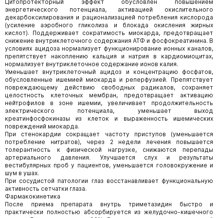
Цитопротекторный эффект обусловлен повышением
энергетического потенциала, активацией окислительного
декарбоксилирования и рационализацией потребления кислорода
(усиление аэробного гликолиза и блокада окисления жирных
кислот). Поддерживает сократимость миокарда, предотвращает
снижение внутриклеточного содержания АТФ и фосфокреатинина. В
условиях ацидоза нормализует функционирование ионных каналов,
препятствует накоплению кальция и натрия в кардиомиоцитах,
нормализует внутриклеточное содержание ионов калия.
Уменьшает внутриклеточный ацидоз и концентрацию фосфатов,
обусловленные ишемией миокарда и реперфузией. Препятствует
повреждающему действию свободных радикалов, сохраняет
целостность клеточных мембран, предотвращает активацию
нейтрофилов в зоне ишемии, увеличивает продолжительность
электрического потенциала, уменьшает выход
креатинфосфокиназы из клеток и выраженность ишемических
повреждений миокарда.
При стенокардии сокращает частоту приступов (уменьшается
потребление нитратов), через 2 недели лечения повышается
толерантность к физической нагрузке, снижаются перепады
артериального давления. Улучшается слух и результаты
вестибулярных проб у пациентов, уменьшается головокружение и
шум в ушах.
При сосудистой патологии глаз восстанавливает функциональную
активность сетчатки глаза.
Фармакокинетика
После приема препарата внутрь триметазидин быстро и
практически полностью абсорбируется из желудочно-кишечного