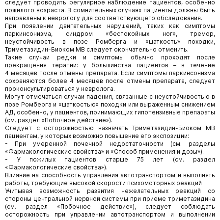
следует проводить регулярное наблюдение пациентов, особенно
пожилого возраста. В сомнительных случаях пациенты должны быть
направлены к неврологу для соответствующего обследования.
При появлении двигательных нарушений, таких как симптомы
паркинсонизма, синдром «беспокойных ног», тремор,
неустойчивость в позе Ромберга и «шаткость» походки,
Триметазидин-Биоком МВ следует окончательно отменить.
Такие случаи редки и симптомы обычно проходят после
прекращения терапии: у большинства пациентов – в течение
4 месяцев после отмены препарата. Если симптомы паркинсонизма
сохраняются более 4 месяцев после отмены препарата, следует
проконсультироваться у невролога.
Могут отмечаться случаи падения, связанные с неустойчивостью в
позе Ромберга и «шаткостью» походки или выраженным снижением
АД, особенно, у пациентов, принимающих гипотензивные препараты
(см. раздел «Побочное действие»).
Следует с осторожностью назначать Триметазидин-Биоком МВ
пациентам, у которых возможно повышение его экспозиции:
- При умеренной почечной недостаточности (см. разделы
«Фармакологические свойства» и «Способ применения и дозы»).
- У пожилых пациентов старше 75 лет (см. раздел
«Фармакологические свойства»).
Влияние на способность управления автотранспортом и выполнять
работы, требующие высокой скорости психомоторных реакций
Учитывая возможность развития нежелательных реакций со
стороны центральной нервной системы при приеме триметазидина
(см. раздел «Побочное действие»), следует соблюдать
осторожность при управлении автотранспортом и выполнении