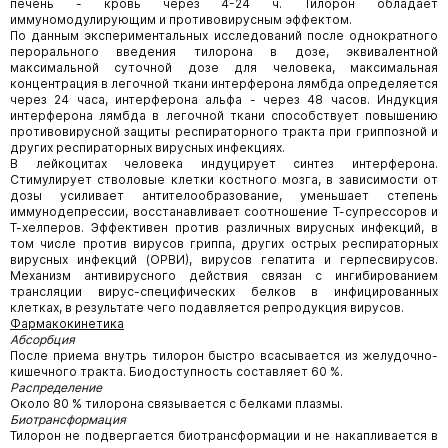
печень - кровь через 4-24 ч. Тилорон обладает
иммуномодулирующим и противовирусным эффектом.
По данным экспериментальных исследований после однократного
перорального введения тилорона в дозе, эквивалентной
максимальной суточной дозе для человека, максимальная
концентрация в легочной ткани интерферона лямбда определяется
через 24 часа, интерферона альфа - через 48 часов. Индукция
интерферона лямбда в легочной ткани способствует повышению
противовирусной защиты респираторного тракта при гриппозной и
других респираторных вирусных инфекциях.
В лейкоцитах человека индуцирует синтез интерферона.
Стимулирует стволовые клетки костного мозга, в зависимости от
дозы усиливает антителообразование, уменьшает степень
иммунодепрессии, восстанавливает соотношение Т-супрессоров и
Т-хелперов. Эффективен против различных вирусных инфекций, в
том числе против вирусов гриппа, других острых респираторных
вирусных инфекций (ОРВИ), вирусов гепатита и герпесвирусов.
Механизм антивирусного действия связан с ингибированием
трансляции вирус-специфических белков в инфицированных
клетках, в результате чего подавляется репродукция вирусов.
Фармакокинетика
Абсорбция
После приема внутрь тилорон быстро всасывается из желудочно-
кишечного тракта. Биодоступность составляет 60 %.
Распределение
Около 80 % тилорона связывается с белками плазмы.
Биотрансформация
Тилорон не подвергается биотрансформации и не накапливается в