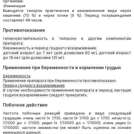
организме.
Элиминация
Выводится тилорон практически в неизмененном виде через
кишечник (70 %) и через почки (9 %). Период полувыведения
составляет 48 часов.
Противопоказания
гиперчувствительность к тилорону и другим компонентам
препарата;
беременность и период грудного вскармливания;
детский возраст до 7 лет (для дозировки 60 мг), детский возраст
до 18 лет (для дозировки 125 мг).
Применение при беременности и кормлении грудью
Беременность
Применение препарата при беременности противопоказано.
Период грудного вскармливания
В случае необходимости применения препарата в период лактации
грудное вскармливание следует прекратить.
Побочное действие
Частота побочных реакций приведена в виде следующей
градации:
очень часто
(≥ 1/10);
часто
(≥ 1/100 до < 1/10);
нечасто
(≥
1/1000 до < 1/100);
редко
(≥ 1/10000 до < 1/1000);
очень редко
(<
1/10000);
частота неизвестна
(не может быть оценена на основе
имеющихся данных).