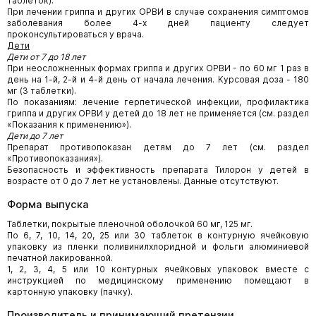
таблеток).
При лечении гриппа и других ОРВИ в случае сохранения симптомов
заболевания более 4-х дней пациенту следует
проконсультироваться у врача.
Дети
Дети от 7 до 18 лет
При неосложненных формах гриппа и других ОРВИ - по 60 мг 1 раз в
день на 1-й, 2-й и 4-й день от начала лечения. Курсовая доза - 180
мг (3 таблетки).
По показаниям: лечение герпетической инфекции, профилактика
гриппа и других ОРВИ у детей до 18 лет не применяется (см. раздел
«Показания к применению»).
Дети до 7 лет
Препарат противопоказан детям до 7 лет (см. раздел
«Противопоказания»).
Безопасность и эффективность препарата Тилорон у детей в
возрасте от 0 до 7 лет не установлены. Данные отсутствуют.
Форма выпуска
Таблетки, покрытые пленочной оболочкой 60 мг, 125 мг.
По 6, 7, 10, 14, 20, 25 или 30 таблеток в контурную ячейковую
упаковку из пленки поливинилхлоридной и фольги алюминиевой
печатной лакированной.
1, 2, 3, 4, 5 или 10 контурных ячейковых упаковок вместе с
инструкцией по медицинскому применению помещают в
картонную упаковку (пачку).
Производитель и принимающий претензии