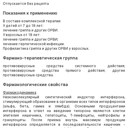
Отпускается без рецепта
Показания к применению
В составе комплексной терапии:
У детей от 7 до 18 лет:
лечение гриппа и других ОРВИ.
У взрослых от 18 лет:
лечение гриппа и других ОРВИ;
лечение герпетической инфекции.
Профилактика гриппа и других ОРВИ у взрослых.
Фармако-терапевтическая группа
противовирусные средства системного действия;
противовирусные средства прямого действия; другие
противовирусные средства.
Фармакологические свойства
Фармакодинамика
Низкомолекулярный синтетический индуктор интерферона,
стимулирующий образование в организме всех типов интерферонов
(альфа, бета, гамма и лямбда). Основными продуцентами
интерферона в ответ на введение тилорона являются клетки
эпителия кишечника, гепатоциты, Т-лимфоциты, нейтрофилы и
гранулоциты. После приема внутрь максимум продукции
интерферона определяется в последовательности кишечник -