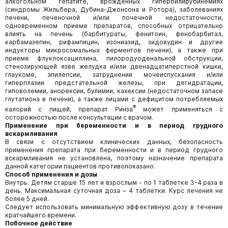
алкогольном гепатите, врожденных гипербилирубинемиях
(синдромы Жильбера, Дубина-Джонсона и Ротора), заболеваниях
печени, печеночной и/или почечной недостаточности,
одновременном приеме препаратов, способных отрицательно
влиять на печень (барбитураты, фенитоин, фенобарбитал,
карбамазепин, рифампицин, изониазид, зидовудин и другие
индукторы микросомальных ферментов печени), а также при
приеме флуклоксациллина, пилородуоденальной обструкции,
стенозирующей язве желудка и/или двенадцатиперстной кишки,
глаукоме, эпилепсии, затруднении мочеиспускания и/или
гиперплазии предстательной железы, при дегидратации,
гиповолемии, анорексии, булимии, кахексии (недостаточном запасе
глутатиона в печени), а также лицами с дефицитом потребляемых
®
калорий с пищей, препарат Ринза
может применяться с
осторожностью после консультации с врачом.
Применение при беременности и в период грудного
вскармливания
В связи с отсутствием клинических данных, безопасность
применения препарата при беременности и в период грудного
вскармливания не установлена, поэтому назначение препарата
данной категории пациентов противопоказано.
Способ применения и дозы
Внутрь. Детям старше 15 лет и взрослым - по 1 таблетке 3-4 раза в
день. Максимальная суточная доза – 4 таблетки. Курс лечения не
более 5 дней.
Следует использовать минимальную эффективную
дозу в течение
кратчайшего времени.
Побочное действие