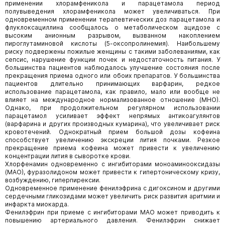
применении хлорамфеникола и парацетамола период
полувыведения хлорамфеникола может увеличиваться. При
одновременном применении терапевтических доз парацетамола и
флуклоксациллина сообщалось о метаболическом ацидозе с
высоким анионным разрывом, вызванном накоплением
пироглутаминовой кислоты (5-оксопролинемия). Наибольшему
риску подвержены пожилые женщины с такими заболеваниями, как
сепсис, нарушение функции почек и недостаточность питания. У
большинства пациентов наблюдалось улучшение состояния после
прекращения приема одного или обоих препаратов. У большинства
пациентов длительно принимающих варфарин, редкое
использование парацетамола, как правило, мало или вообще не
влияет на международное нормализованное отношение (МНО).
Однако, при продолжительном регулярном использовании
парацетамол усиливает эффект непрямых антикоагулянтов
(варфарина и других производных кумарина), что увеличивает риск
кровотечений. Однократный прием большой дозы кофеина
способствует увеличению экскреции лития почками. Резкое
прекращение приема кофеина может привести к увеличению
концентрации лития в сыворотке крови.
Хлорфенамин одновременно с ингибиторами моноаминооксидазы
(МАО), фуразолидоном может привести к гипертоническому кризу,
возбуждению, гиперпирексии.
Одновременное применение фенилэфрина с дигоксином и другими
сердечными гликозидами может увеличить риск развития аритмии и
инфаркта миокарда.
Фенилэфрин при приеме с ингибиторами МАО может приводить к
повышению артериального давления. Фенилэфрин снижает