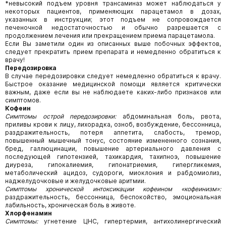
*невысокий подъем уровня трансаминаз может наблюдаться у
некоторых пациентов, применяющих парацетамол в дозах,
указанных в инструкции; этот подъем не сопровождается
печеночной недостаточностью и обычно разрешается с
продолжением лечения или прекращением приема парацетамола.
Если Вы заметили один из описанных выше побочных эффектов,
следует прекратить прием препарата и немедленно обратиться к
врачу!
Передозировка
В случае передозировки следует немедленно обратиться к врачу.
Быстрое оказание медицинской помощи является критически
важным, даже если вы не наблюдаете каких-либо признаков или
симптомов.
Кофеин
Симптомы острой передозировки:
абдоминальная боль, рвота,
приливы крови к лицу, лихорадка, озноб, возбуждение, бессонница,
раздражительность, потеря аппетита, слабость, тремор,
повышенный мышечный тонус, состояние измененного сознания,
бред, галлюцинации, повышение артериального давления с
последующей гипотензией, тахикардия, тахипноэ, повышение
диуреза, гипокалиемия, гипонатриемия, гипергликемия,
метаболический ацидоз, судороги, миоклония и рабдомиолиз,
наджелудочковые и желудочковые аритмии.
Симптомы хронической интоксикации кофеином «кофеинизм»:
раздражительность, бессонница, беспокойство, эмоциональная
лабильность, хроническая боль в животе.
Хлорфенамин
Симптомы:
угнетение ЦНС, гипертермия, антихолинергический