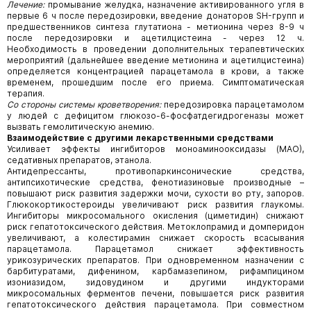
Лечение:
промывание желудка, назначение активированного угля в
первые 6 ч после передозировки, введение донаторов SH-групп и
предшественников синтеза глутатиона - метионина через 8-9 ч
после передозировки и ацетилцистеина - через 12 ч.
Необходимость в проведении дополнительных терапевтических
мероприятий (дальнейшее введение метионина и ацетилцистеина)
определяется концентрацией парацетамола в крови, а также
временем, прошедшим после его приема. Симптоматическая
терапия.
Со стороны системы кроветворения:
передозировка парацетамолом
у людей с дефицитом глюкозо-6-фосфатдегидрогеназы может
вызвать гемолитическую анемию.
Взаимодействие с другими лекарственными средствами
Усиливает эффекты ингибиторов моноаминооксидазы (МАО),
седативных препаратов, этанола.
Антидепрессанты, противопаркинсонические средства,
антипсихотические средства, фенотиазиновые производные –
повышают риск развития задержки мочи, сухости во рту, запоров.
Глюкокортикостероиды увеличивают риск развития глаукомы.
Ингибиторы микросомального окисления (циметидин) снижают
риск гепатотоксического действия. Метоклопрамид и домперидон
увеличивают, а колестирамин снижает скорость всасывания
парацетамола. Парацетамол снижает эффективность
урикозурических препаратов. При одновременном назначении с
барбитуратами, дифенином, карбамазепином, рифампицином
изониазидом, зидовудином и
другими индукторами
микросомальных ферментов печени, повышается риск развития
гепатотоксического действия парацетамола. При совместном