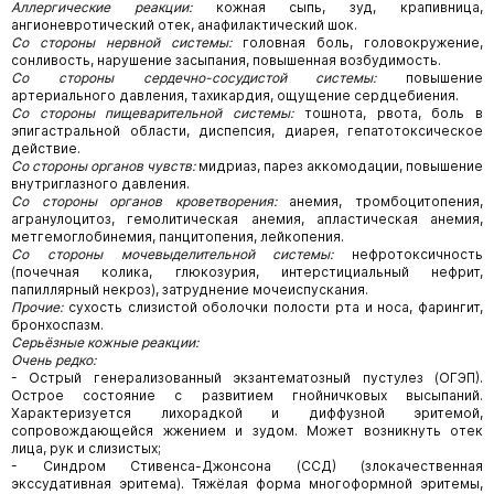
Аллергические реакции:
кожная сыпь, зуд, крапивница,
ангионевротический отек, анафилактический шок.
Со стороны нервной системы:
головная боль, головокружение,
сонливость, нарушение засыпания, повышенная возбудимость.
Со стороны сердечно-сосудистой системы:
повышение
артериального давления, тахикардия, ощущение сердцебиения.
Со стороны пищеварительной системы:
тошнота, рвота, боль в
эпигастральной области, диспепсия, диарея, гепатотоксическое
действие.
Со стороны органов чувств:
мидриаз, парез аккомодации, повышение
внутриглазного давления.
Со стороны органов кроветворения:
анемия, тромбоцитопения,
агранулоцитоз, гемолитическая анемия, апластическая анемия,
метгемоглобинемия, панцитопения, лейкопения.
Со стороны мочевыделительной системы:
нефротоксичность
(почечная колика, глюкозурия, интерстициальный нефрит,
папиллярный некроз), затруднение мочеиспускания.
Прочие:
сухость слизистой оболочки полости рта и носа, фарингит,
бронхоспазм.
Серьёзные кожные реакции:
Очень редко:
- Острый генерализованный экзантематозный пустулез (ОГЭП).
Острое состояние с развитием гнойничковых высыпаний.
Характеризуется лихорадкой и диффузной эритемой,
сопровождающейся жжением и зудом. Может возникнуть отек
лица, рук и слизистых;
- Синдром Стивенса-Джонсона (ССД) (злокачественная
экссудативная эритема). Тяжёлая форма многоформной эритемы,