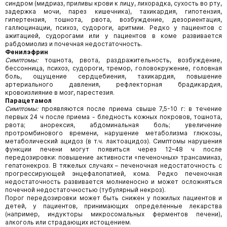
синдром (мидриаз, приливы крови к лицу, лихорадка, сухость во рту,
задержка мочи, парез кишечника), тахикардия, гипотензия,
гипертензия, тошнота, рвота, возбуждение, дезориентация,
галлюцинации, психоз, судороги, аритмии. Редко у пациентов с
ажитацией, судорогами или у пациентов в коме развивается
рабдомиолиз и почечная недостаточность.
Фенилэфрин
Симптомы:
тошнота, рвота, раздражительность, возбуждение,
бессонница, психоз, судороги, тремор, головокружение, головная
боль, ощущение сердцебиения, тахикардия, повышение
артериального давления, рефлекторная брадикардия,
кровоизлияние в мозг, парестезия.
Парацетамол
Симптомы:
проявляются после приема свыше 7,5-10 г: в течение
первых 24 ч после приема - бледность кожных покровов, тошнота,
рвота; анорексия, абдоминальная боль; увеличение
протромбинового времени, нарушение метаболизма глюкозы,
метаболический ацидоз (в т.ч. лактоацидоз). Симптомы нарушения
функции печени могут появиться через 12–48 ч после
передозировки: повышение активности «печеночных» трансаминаз,
гепатонекроз. В тяжелых случаях – печеночная недостаточность с
прогрессирующей энцефалопатией, кома. Редко печеночная
недостаточность развивается молниеносно и может осложняться
почечной недостаточностью (тубулярный некроз).
Порог передозировки может быть снижен у пожилых пациентов и
детей, у пациентов, принимающих определенные лекарства
(например, индукторы микросомальных ферментов печени),
алкоголь или страдающих истощением.