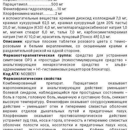
Парацетамол…………………..500 мг
Фенилэфрина гидрохлорид…..10 мг
Хлорфенамина малеат.……..…2 мг
и вспомогательные вещества: кремния диоксид коллоидный 7,0 мг,
крахмал кукурузный 62,5 мг, крахмал кукурузный (для 20% пасты)
20,0 мг, повидон (К30) 4,0 мг, метилпарагидроксибензоат натрия 1,0
мг, магния стеарат 6,0 мг, тальк 7,0 мг, карбоксиметилкрахмал
натрия (тип А) 10,0 мг, краситель пунцовый [Понсо 4R] 0,5 мг.
Описание
: круглые плоские таблетки розового цвета с темно-
розовыми и белыми вкраплениями, со скошенными краями и
разделительной риской на одной стороне.
Фармакотерапевтическая группа:
средство для устранения
симптомов ОРЗ и «простуды» (психостимулирующее средство +
анальгезирующее ненаркотическое средство + альфа-
адреномиметик + Н1-гистаминовых рецепторов блокатор).
Код АТХ:
N02BE51
Фармакологические свойства
Комбинированный препарат. Парацетамол оказывает
жаропонижающее и анальгезирующее действие: уменьшает
болевой синдром, наблюдающийся при простудных состояниях –
боль в горле, головную боль, мышечную и суставную боль, снижает
высокую температуру. Фенилэфрин оказывает сосудосуживающее
действие – уменьшает отек и гиперемию слизистых оболочек
верхних отделов дыхательных путей и придаточных пазух.
Хлорфенамин оказывает противоаллергическое действие:
устраняет зуд глаз, носа и горла, отечность и гиперемию слизистых
оболочек полости носа, носоглотки и придаточных пазух носа,
уменьшает экссудативные проявления. Кофеин обладает