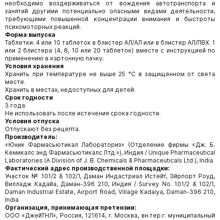
необходимо воздерживаться от вождения автотранспорта и
занятий другими потенциально опасными видами деятельности,
требующими повышенной концентрации внимания и быстроты
психомоторных реакций.
Форма выпуска
Таблетки. 4 или 10 таблеток в блистер АЛ/АЛ или в блистер АЛ/ПВХ. 1
или 2 блистера (4, 8, 10 или 20 таблеток) вместе с инструкцией по
применению в картонную пачку.
Условия хранения
Хранить при температуре не выше 25 °С в защищенном от света
месте.
Хранить в местах, недоступных для детей.
Срок годности
3 года.
Не использовать после истечения срока годности.
Условия отпуска
Отпускают без рецепта.
Производитель:
«Юник Фармасьютикал Лабораториз» (Отделение фирмы «Дж. Б.
Кемикалс энд Фармасьютикалс Лтд.»), Индия / Unique Pharmaceutical
Laboratories (A Division of J. B. Chemicals & Pharmaceuticals Ltd.), India
Фактический адрес производственной площадки:
Участок № 101/2 & 102/1, Даман Индастриал Истейт, Эйрпорт Роуд,
Вилладж Кадайа, Даман-396 210, Индия / Survey No. 101/2 & 102/1,
Daman Industrial Estate, Airport Road, Village Kadaiya, Daman-396 210,
India
Организация, принимающая претензии:
ООО «ДжейТНЛ», Россия, 121614, г. Москва, вн.тер.г. муниципальный