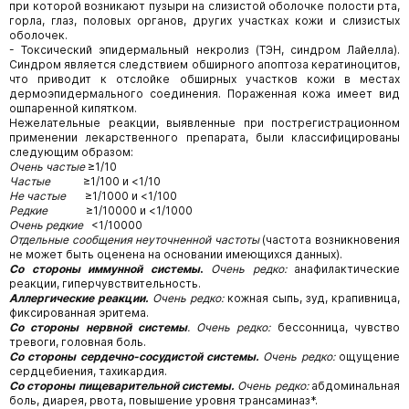
при которой возникают пузыри на слизистой оболочке полости рта,
горла, глаз, половых органов, других участках кожи и слизистых
оболочек.
- Токсический эпидермальный некролиз (ТЭН, синдром Лайелла).
Синдром является следствием обширного апоптоза кератиноцитов,
что приводит к отслойке обширных участков кожи в местах
дермоэпидермального соединения. Пораженная кожа имеет вид
ошпаренной кипятком.
Нежелательные реакции, выявленные при пострегистрационном
применении лекарственного препарата, были классифицированы
следующим образом:
Очень частые
≥1/10
Частые
≥1/100 и <1/10
Не частые
≥1/1000 и <1/100
Редкие
≥1/10000 и <1/1000
Очень редкие
<1/10000
Отдельные сообщения неуточненной частоты
(частота возникновения
не может быть оценена на основании имеющихся данных).
Со стороны иммунной системы
.
Очень редко:
анафилактические
реакции, гиперчувствительность.
Аллергические реакции
.
Очень редко:
кожная сыпь, зуд, крапивница,
фиксированная эритема.
Со стороны нервной системы
.
Очень редко:
бессонница, чувство
тревоги, головная боль.
Со стороны сердечно-сосудистой системы.
Очень редко:
ощущение
сердцебиения, тахикардия.
Со стороны пищеварительной системы.
Очень редко:
абдоминальная
боль, диарея, рвота, повышение уровня трансаминаз*.