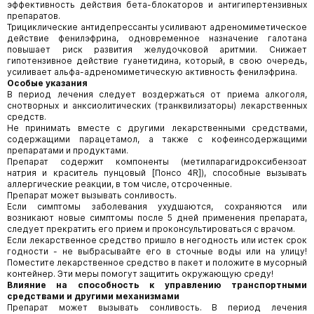
эффективность действия бета-блокаторов и антигипертензивных
препаратов.
Трициклические антидепрессанты усиливают адреномиметическое
действие фенилэфрина, одновременное назначение галотана
повышает риск развития желудочковой аритмии. Снижает
гипотензивное действие гуанетидина, который, в свою очередь,
усиливает альфа-адреномиметическую активность фенилэфрина.
Особые указания
В период лечения следует воздержаться от приема алкоголя,
снотворных и анксиолитических (транквилизаторы) лекарственных
средств.
Не принимать вместе с другими лекарственными средствами,
содержащими парацетамол, а также с кофеинсодержащими
препаратами и продуктами.
Препарат содержит компоненты (метилпарагидроксибензоат
натрия и краситель пунцовый [Понсо 4R]), способные вызывать
аллергические реакции, в том числе, отсроченные.
Препарат может вызывать сонливость.
Если симптомы заболевания ухудшаются, сохраняются или
возникают новые симптомы после 5 дней применения препарата,
следует прекратить его прием и проконсультироваться с врачом.
Если лекарственное средство пришло в негодность или истек срок
годности - не выбрасывайте его в сточные воды или на улицу!
Поместите лекарственное средство в пакет и положите в мусорный
контейнер. Эти меры помогут защитить окружающую среду!
Влияние на способность к управлению транспортными
средствами и другими механизмами
Препарат может вызывать сонливость. В период лечения