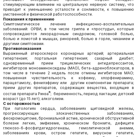
стимулирующим влиянием на центральную нервную систему, что
приводит к уменьшению усталости и сонливости, к повышению
умственной и физической работоспособности.
Показания к применению
Симптоматическое лечение инфекционно-воспалительных
заболеваний: ОРВИ, в том числе гриппа и «простуды», которые
сопровождаются лихорадочным синдромом, головной болью,
болью и ломотой в мышцах, ринореей, болью в горле, чиханием и
другими симптомами.
Противопоказания
Выраженный атеросклероз коронарных артерий; артериальная
гипертензия; портальная гипертензия; сахарный диабет;
одновременный прием трициклических антидепрессантов,
ингибиторов моноаминоксидазы (МАО), бета-адреноблокаторов, в
том числе в течение 2 недель после отмены ингибиторов МАО;
повышенная чувствительность к кофеину, хлорфенирамину,
парацетамолу, фенилэфрину или другим компонентам препарата;
прием других препаратов, содержащих вещества, входящие в
®
состав препарата Ринза
; беременность, период лактации; детский
возраст (до 15 лет); алкоголизм.
С осторожностью
При патологиях сердца, заболеваниях щитовидной железы,
прогрессирующих злокачественных заболеваниях,
феохромоцитоме, бронхиальной астме, хронической обструктивной
болезни легких, эмфиземе, хроническом бронхите, дефиците
глюкозо-6-фосфатдегидрогеназы, гемолитической анемии,
заболеваниях крови, остром гепатите, вирусном гепатите,