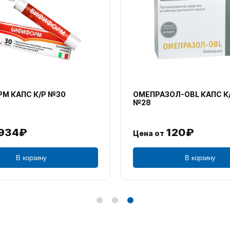
М КАПС К/Р №30
ОМЕПРАЗОЛ-OBL КАПС К
№28
934₽
120₽
Цена от
В корзину
В корзину