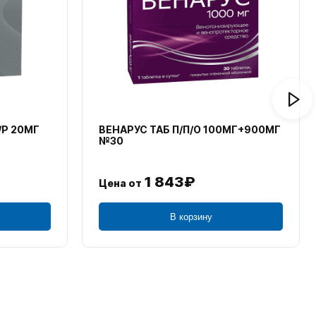
/Р 20МГ
ВЕНАРУС ТАБ П/П/О 100МГ+900МГ
№30
1 843₽
Цена от
В корзину