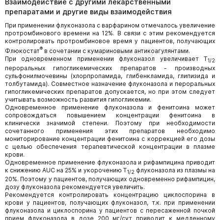
Взаимодействие с другими лекарственными
препаратами и другие виды взаимодействия
При применении флуконазола с варфарином отмечалось увеличение
протромбинового времени на 12%. В связи с этим рекомендуется
контролировать протромбиновое время у пациентов, получающих
®
Флюкостат
в сочетании с кумариновыми антикоагулянтами.
При одновременном применении флуконазол увеличивает T
1/2
пероральных гипогликемических препаратов - производных
сульфонилмочевины (хлорпропамида, глибенкламида, глипизида и
толбутамида). Совместное назначение флуконазола и пероральных
гипогликемических препаратов допускается, но при этом следует
учитывать возможность развития гипогликемии.
Одновременное применение флуконазола и фенитоина может
сопровождаться повышением концентрации фенитоина в
клинически значимой степени. Поэтому при необходимости
сочетанного применения этих препаратов необходимо
мониторирование концентрации фенитоина с коррекцией его дозы
с целью обеспечения терапевтической концентрации в плазме
крови.
Одновременное применение флуконазола и рифампицина приводит
к снижению AUC на 25% и укорочению T
флуконазола из плазмы на
1/2
20%. Поэтому у пациентов, получающих одновременно рифампицин,
дозу флуконазола рекомендуется увеличить.
Рекомендуется контролировать концентрацию циклоспорина в
крови у пациентов, получающих флуконазол, т.к. при применении
флуконазола и циклоспорина у пациентов с пересаженной почкой
прием флуконазола в дозе 200 мг/сут приводит к медленному