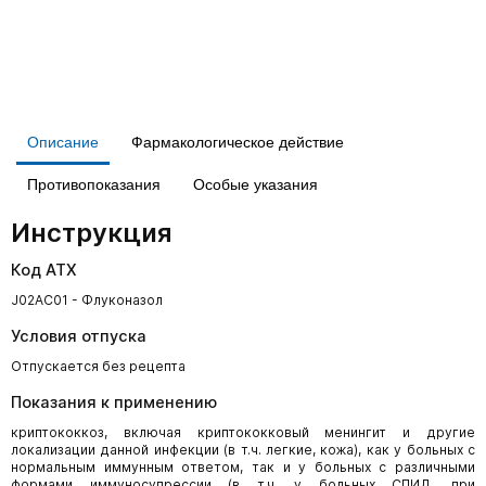
Описание
Фармакологическое действие
Противопоказания
Особые указания
Инструкция
Код АТХ
J02AC01 - Флуконазол
Условия отпуска
Отпускается без рецепта
Показания к применению
криптококкоз, включая криптококковый менингит и другие
локализации данной инфекции (в т.ч. легкие, кожа), как у больных с
нормальным иммунным ответом, так и у больных с различными
формами иммуносупрессии (в т.ч. у больных СПИД, при