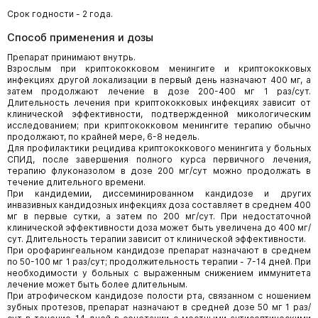
Срок годности - 2 года.
Способ применения и дозы
Препарат принимают внутрь.
Взрослым при криптококковом менингите и криптококковых
инфекциях другой локализации в первый день назначают 400 мг, а
затем продолжают лечение в дозе 200-400 мг 1 раз/сут.
Длительность лечения при криптококковых инфекциях зависит от
клинической эффективности, подтвержденной микологическим
исследованием; при криптококковом менингите терапию обычно
продолжают, по крайней мере, 6-8 недель.
Для профилактики рецидива криптококкового менингита у больных
СПИД, после завершения полного курса первичного лечения,
терапию флуконазолом в дозе 200 мг/сут можно продолжать в
течение длительного времени.
При кандидемии, диссеминированном кандидозе и других
инвазивных кандидозных инфекциях доза составляет в среднем 400
мг в первые сутки, а затем по 200 мг/сут. При недостаточной
клинической эффективности доза может быть увеличена до 400 мг/
сут. Длительность терапии зависит от клинической эффективности.
При орофарингеальном кандидозе препарат назначают в среднем
по 50-100 мг 1 раз/сут; продолжительность терапии - 7-14 дней. При
необходимости у больных с выраженным снижением иммунитета
лечение может быть более длительным.
При атрофическом кандидозе полости рта, связанном с ношением
зубных протезов, препарат назначают в средней дозе 50 мг 1 раз/