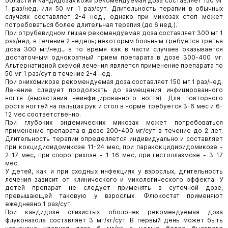
области и кандидозах кожи рекомендуемая доза составляет 150 мг
1 раз/нед. или 50 мг 1 раз/сут. Длительность терапии в обычных
случаях составляет 2-4 нед., однако при микозах стоп может
потребоваться более длительная терапия (до 6 нед.).
При отрубевидном лишае рекомендуемая доза составляет 300 мг 1
раз/нед. в течение 2 недель; некоторым больным требуется третья
доза 300 мг/нед., в то время как в части случаев оказывается
достаточным однократный прием препарата в дозе 300-400 мг.
Альтернативной схемой лечения является применение препарата по
50 мг 1 раз/сут в течение 2-4 нед.
При онихомикозе рекомендуемая доза составляет 150 мг 1 раз/нед.
Лечение следует продолжать до замещения инфицированного
ногтя (вырастания неинфицированного ногтя). Для повторного
роста ногтей на пальцах рук и стоп в норме требуется 3-6 мес и 6-
12 мес соответственно.
При глубоких эндемических микозах может потребоваться
применение препарата в дозе 200-400 мг/сут в течение до 2 лет.
Длительность терапии определяется индивидуально и составляет
при кокцидиоидомикозе 11-24 мес, при паракокцидиоидомикозе -
2-17 мес, при споротрихозе - 1-16 мес, при гистоплазмозе - 3-17
мес.
У детей, как и при сходных инфекциях у взрослых, длительность
лечения зависит от клинического и микологического эффекта. У
детей препарат не следует применять в суточной дозе,
превышающей таковую у взрослых. Флюкостат применяют
ежедневно 1 раз/сут.
При кандидозе слизистых оболочек рекомендуемая доза
флуконазола составляет 3 мг/кг/сут. В первый день может быть