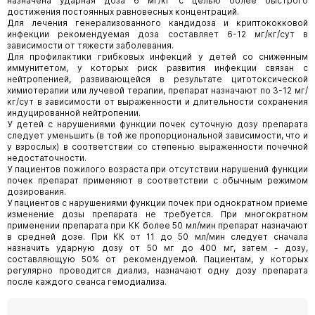
назначена ударная доза 6 мг/кг с целью более быстрого
достижения постоянных равновесных концентраций.
Для лечения генерализованного кандидоза и криптококковой
инфекции рекомендуемая доза составляет 6-12 мг/кг/сут в
зависимости от тяжести заболевания.
Для профилактики грибковых инфекций у детей со сниженным
иммунитетом, у которых риск развития инфекции связан с
нейтропенией, развивающейся в результате цитотоксической
химиотерапии или лучевой терапии, препарат назначают по 3-12 мг/
кг/сут в зависимости от выраженности и длительности сохранения
индуцированной нейтропении.
У детей с нарушениями функции почек суточную дозу препарата
следует уменьшить (в той же пропорциональной зависимости, что и
у взрослых) в соответствии со степенью выраженности почечной
недостаточности.
У пациентов пожилого возраста при отсутствии нарушений функции
почек препарат применяют в соответствии с обычным режимом
дозирования.
У пациентов с нарушениями функции почек при однократном приеме
изменение дозы препарата не требуется. При многократном
применении препарата при КК более 50 мл/мин препарат назначают
в средней дозе. При КК от 11 до 50 мл/мин следует сначала
назначить ударную дозу от 50 мг до 400 мг, затем - дозу,
составляющую 50% от рекомендуемой. Пациентам, у которых
регулярно проводится диализ, назначают одну дозу препарата
после каждого сеанса гемодиализа.