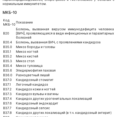
нормальным иммунитетом.
МКБ-10
Код
Показание
МКБ-10
Болезнь, вызванная вирусом иммунодефицита человека
B20
[ВИЧ], проявляющаяся в виде инфекционных и паразитарных
болезней
B20.4
Болезнь, вызванная ВИЧ, с проявлениями кандидоза
B35.0
Микоз бороды и головы
B35.1
Микоз ногтей
B35.2
Микоз кистей
B35.3
Микоз стоп
B35.4
Микоз туловища
B35.6
Эпидермофития паховая
B36.0
Разноцветный лишай
B37.0
Кандидозный стоматит
B37.1
Легочный кандидоз
B37.2
Кандидоз кожи и ногтей
B37.3
Кандидоз вульвы и вагины
B37.4
Кандидоз других урогенитальных локализаций
B37.6
Кандидозный эндокардит
B37.7
Кандидозный сепсис
B37.8
Кандидоз других локализаций (в т.ч. кандидозный энтерит)