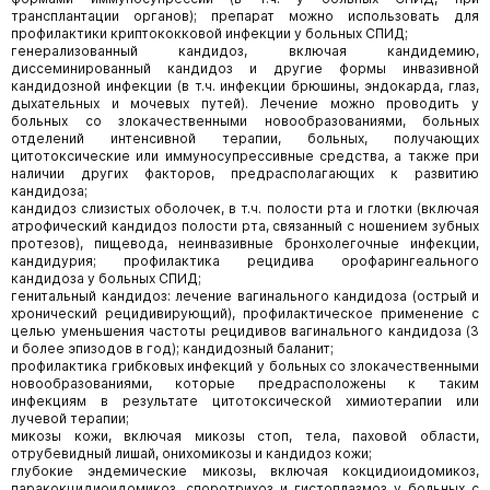
трансплантации органов); препарат можно использовать для
профилактики криптококковой инфекции у больных СПИД;
генерализованный кандидоз, включая кандидемию,
диссеминированный кандидоз и другие формы инвазивной
кандидозной инфекции (в т.ч. инфекции брюшины, эндокарда, глаз,
дыхательных и мочевых путей). Лечение можно проводить у
больных со злокачественными новообразованиями, больных
отделений интенсивной терапии, больных, получающих
цитотоксические или иммуносупрессивные средства, а также при
наличии других факторов, предрасполагающих к развитию
кандидоза;
кандидоз слизистых оболочек, в т.ч. полости рта и глотки (включая
атрофический кандидоз полости рта, связанный с ношением зубных
протезов), пищевода, неинвазивные бронхолегочные инфекции,
кандидурия; профилактика рецидива орофарингеального
кандидоза у больных СПИД;
генитальный кандидоз: лечение вагинального кандидоза (острый и
хронический рецидивирующий), профилактическое применение с
целью уменьшения частоты рецидивов вагинального кандидоза (3
и более эпизодов в год); кандидозный баланит;
профилактика грибковых инфекций у больных со злокачественными
новообразованиями, которые предрасположены к таким
инфекциям в результате цитотоксической химиотерапии или
лучевой терапии;
микозы кожи, включая микозы стоп, тела, паховой области,
отрубевидный лишай, онихомикозы и кандидоз кожи;
глубокие эндемические микозы, включая кокцидиоидомикоз,
паракокцидиоидомикоз, споротрихоз и гистоплазмоз у больных с