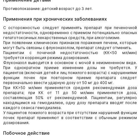
Противопоказание: детский возраст до 3 лет.
Применения при хронических заболеваниях
С осторожностью следует применять препарат при печеночной
недостаточности, одновременно с приемом потенциально опасных
гепатотоксичных лекарственных средств, при алкоголизме.
При появлении клинических признаков поражения печени, которые
могут быть связаны с флуконазолом, препарат следует отменить.
Пациентам с почечной недостаточностью (КК<50 мл/мин)
требуется коррекция режима дозирования.
Флуконазол выводится в основном с мочой в неизмененном виде.
При однократном приеме изменение дозы не требуется. У
пациентов (включая детей и лиц пожилого возраста) с нарушениями
функции почек при повторном приеме препарата следует
первоначально ввести ударную дозу от 50 мг до 400 мг.
При КК>50 мл/мин применяется средняя рекомендуемая доза
препарата; при КК от 11 до 50 мл/мин применяется доза,
составляющая 50% от рекомендуемой. Пациентам, регулярно
находящимся на гемодиализе, одну дозу препарата вводят после
каждого сеанса гемодиализа.
У пациентов пожилого возраста при отсутствии нарушений функции
почек препарат применяют в соответствии с обычным режимом
дозирования.
Побочное действие