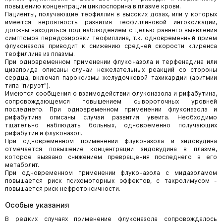
повышению концентрации циклоспорина в плазме крови.
Пациенты, получающие теофиллин в высоких дозах, или у которых
имеется вероятность развития теофиллиновой интоксикации,
должны находиться под наблюдением с целью раннего выявления
симптомов передозировки теофиллина, т.к. одновременный прием
флуконазола приводит к снижению средней скорости клиренса
теофиллина из плазмы.
При одновременном применении флуконазола и терфенадина или
цизаприда описаны случаи нежелательных реакций со стороны
сердца, включая пароксизмы желудочковой тахикардии (аритмии
типа "пируэт").
Имеются сообщения о взаимодействии флуконазола и рифабутина,
сопровождающемся повышением сывороточных уровней
последнего. При одновременном применении флуконазола и
рифабутина описаны случаи развития увеита. Необходимо
тщательно наблюдать больных, одновременно получающих
рифабутин и флуконазол.
При одновременном применении флуконазола и зидовудина
отмечается повышение концентрации зидовудина в плазме,
которое вызвано снижением превращения последнего в его
метаболит.
При одновременном применении флуконазола с мидазоламом
повышается риск психомоторных эффектов, с такролимусом -
повышается риск нефротоксичности.
Особые указания
В редких случаях применение флуконазола сопровождалось