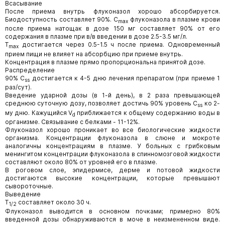
Всасывание
После приема внутрь флуконазол хорошо абсорбируется.
Биодоступность составляет 90%. C
флуконазола в плазме крови
max
после приема натощак в дозе 150 мг составляет 90% от его
содержания в плазме при в/в введении в дозе 2.5-3.5 мг/л.
T
достигается через 0.5-1.5 ч после приема. Одновременный
max
прием пищи не влияет на абсорбцию при приеме внутрь.
Концентрация в плазме прямо пропорциональна принятой дозе.
Распределение
90% C
достигается к 4-5 дню лечения препаратом (при приеме 1
ss
раз/сут).
Введение ударной дозы (в 1-й день), в 2 раза превышающей
среднюю суточную дозу, позволяет достичь 90% уровень C
ко 2-
ss
му дню. Кажущийся V
приближается к общему содержанию воды в
d
организме. Связывание с белками - 11-12%.
Флуконазол хорошо проникает во все биологические жидкости
организма. Концентрации флуконазола в слюне и мокроте
аналогичны концентрациям в плазме. У больных с грибковым
менингитом концентрации флуконазола в спинномозговой жидкости
составляют около 80% от уровней его в плазме.
В роговом слое, эпидермисе, дерме и потовой жидкости
достигаются высокие концентрации, которые превышают
сывороточные.
Выведение
T
составляет около 30 ч.
1/2
Флуконазол выводится в основном почками; примерно 80%
введенной дозы обнаруживаются в моче в неизмененном виде.