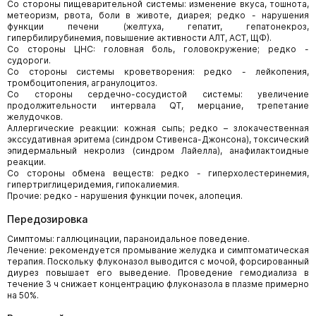
Со стороны пищеварительной системы: изменение вкуса, тошнота,
метеоризм, рвота, боли в животе, диарея; редко - нарушения
функции печени (желтуха, гепатит, гепатонекроз,
гипербилирубинемия, повышение активности АЛТ, АСТ, ЩФ).
Со стороны ЦНС: головная боль, головокружение; редко -
судороги.
Со стороны системы кроветворения: редко - лейкопения,
тромбоцитопения, агранулоцитоз.
Со стороны сердечно-сосудистой системы: увеличение
продолжительности интервала QT, мерцание, трепетание
желудочков.
Аллергические реакции: кожная сыпь; редко – злокачественная
экссудативная эритема (синдром Стивенса-Джонсона), токсический
эпидермальный некролиз (синдром Лайелла), анафилактоидные
реакции.
Со стороны обмена веществ: редко - гиперхолестеринемия,
гипертриглицеридемия, гипокалиемия.
Прочие: редко - нарушения функции почек, алопеция.
Передозировка
Симптомы: галлюцинации, параноидальное поведение.
Лечение: рекомендуется промывание желудка и симптоматическая
терапия. Поскольку флуконазол выводится с мочой, форсированный
диурез повышает его выведение. Проведение гемодиализа в
течение 3 ч снижает концентрацию флуконазола в плазме примерно
на 50%.