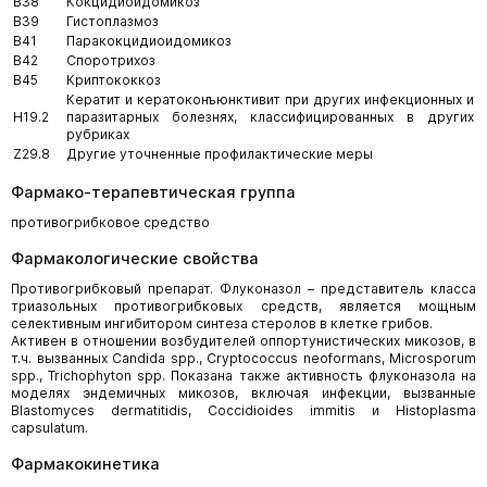
B38
Кокцидиоидомикоз
B39
Гистоплазмоз
B41
Паракокцидиоидомикоз
B42
Споротрихоз
B45
Криптококкоз
Кератит и кератоконъюнктивит при других инфекционных и
H19.2
паразитарных болезнях, классифицированных в других
рубриках
Z29.8
Другие уточненные профилактические меры
Фармако-терапевтическая группа
противогрибковое средство
Фармакологические свойства
Противогрибковый препарат. Флуконазол – представитель класса
триазольных противогрибковых средств, является мощным
селективным ингибитором синтеза стеролов в клетке грибов.
Активен в отношении возбудителей оппортунистических микозов, в
т.ч. вызванных Candida spp., Cryptococcus neoformans, Microsporum
spp., Trichophyton spp. Показана также активность флуконазола на
моделях эндемичных микозов, включая инфекции, вызванные
Blastomyces dermatitidis, Coccidioides immitis и Histoplasma
capsulatum.
Фармакокинетика