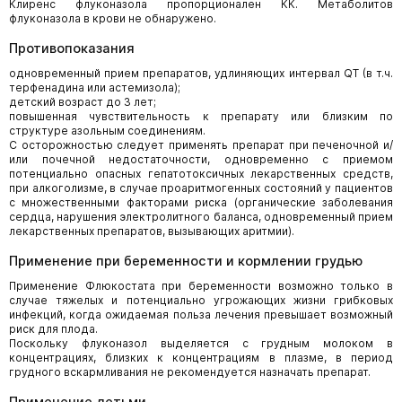
Клиренс флуконазола пропорционален КК. Метаболитов
флуконазола в крови не обнаружено.
Противопоказания
одновременный прием препаратов, удлиняющих интервал QT (в т.ч.
терфенадина или астемизола);
детский возраст до 3 лет;
повышенная чувствительность к препарату или близким по
структуре азольным соединениям.
С осторожностью следует применять препарат при печеночной и/
или почечной недостаточности, одновременно с приемом
потенциально опасных гепатотоксичных лекарственных средств,
при алкоголизме, в случае проаритмогенных состояний у пациентов
с множественными факторами риска (органические заболевания
сердца, нарушения электролитного баланса, одновременный прием
лекарственных препаратов, вызывающих аритмии).
Применение при беременности и кормлении грудью
Применение Флюкостата при беременности возможно только в
случае тяжелых и потенциально угрожающих жизни грибковых
инфекций, когда ожидаемая польза лечения превышает возможный
риск для плода.
Поскольку флуконазол выделяется с грудным молоком в
концентрациях, близких к концентрациям в плазме, в период
грудного вскармливания не рекомендуется назначать препарат.
Применение детьми