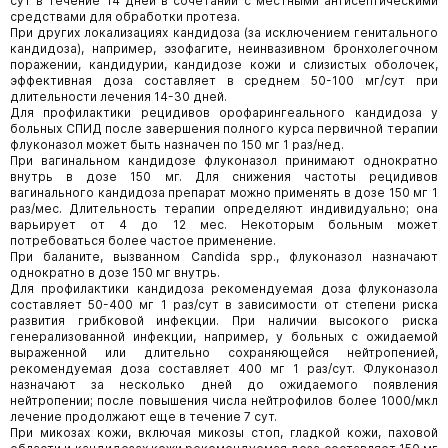
сут в течение 14 дней в сочетании с местными антисептическими
средствами для обработки протеза.
При других локализациях кандидоза (за исключением генитального
кандидоза), например, эзофагите, неинвазивном бронхолегочном
поражении, кандидурии, кандидозе кожи и слизистых оболочек,
эффективная доза составляет в среднем 50-100 мг/сут при
длительности лечения 14-30 дней.
Для профилактики рецидивов орофарингеального кандидоза у
больных СПИД после завершения полного курса первичной терапии
флуконазол может быть назначен по 150 мг 1 раз/нед.
При вагинальном кандидозе флуконазол принимают однократно
внутрь в дозе 150 мг. Для снижения частоты рецидивов
вагинального кандидоза препарат можно применять в дозе 150 мг 1
раз/мес. Длительность терапии определяют индивидуально; она
варьирует от 4 до 12 мес. Некоторым больным может
потребоваться более частое применение.
При баланите, вызванном Candida spp., флуконазол назначают
однократно в дозе 150 мг внутрь.
Для профилактики кандидоза рекомендуемая доза флуконазола
составляет 50-400 мг 1 раз/сут в зависимости от степени риска
развития грибковой инфекции. При наличии высокого риска
генерализованной инфекции, например, у больных с ожидаемой
выраженной или длительно сохраняющейся нейтропенией,
рекомендуемая доза составляет 400 мг 1 раз/сут. Флуконазол
назначают за несколько дней до ожидаемого появления
нейтропении; после повышения числа нейтрофилов более 1000/мкл
лечение продолжают еще в течение 7 сут.
При микозах кожи, включая микозы стоп, гладкой кожи, паховой