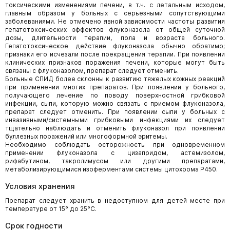
токсическими изменениями печени, в т.ч. с летальным исходом,
главным образом у больных с серьезными сопутствующими
заболеваниями. Не отмечено явной зависимости частоты развития
гепатотоксических эффектов флуконазола от общей суточной
дозы, длительности терапии, пола и возраста больного.
Гепатотоксическое действие флуконазола обычно обратимо;
признаки его исчезали после прекращения терапии. При появлении
клинических признаков поражения печени, которые могут быть
связаны с флуконазолом, препарат следует отменить.
Больные СПИД более склонны к развитию тяжелых кожных реакций
при применении многих препаратов. При появлении у больного,
получающего лечение по поводу поверхностной грибковой
инфекции, сыпи, которую можно связать с приемом флуконазола,
препарат следует отменить. При появлении сыпи у больных с
инвазивными/системными грибковыми инфекциями их следует
тщательно наблюдать и отменить флуконазол при появлении
буллезных поражений или многоформной эритемы.
Необходимо соблюдать осторожность при одновременном
применении флуконазола с цизапридом, астемизолом,
рифабутином, такролимусом или другими препаратами,
метаболизирующимися изоферментами системы цитохрома P450.
Условия хранения
Препарат следует хранить в недоступном для детей месте при
температуре от 15° до 25°C.
Срок годности