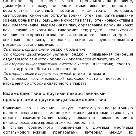
Со стороны органа зрения: часто - преципитаты на роговице,
дискомфорт в глазу, конъюнктивальная инъекция; нечасто -
кератопатия, точечный кератит, инфильтраты роговицы,
светобоязнь, снижение остроты зрения, отек век, затуманивание
зрения, боль в глазу, ощущение сухости в глазу, отек конъюнктивы и
век, слезотечение, выделения из глаз, образование корок на краях
век, шелушение кожи век, гиперемия век; редко - токсические
явления со стороны органа зрения, кератит, конъюнктивит, дефект
эпителия роговицы, диплопия, снижение чувствительности
роговицы, астенопия, ячмень.
Со стороны органа слуха
: редко - боль в ухе.
Со стороны дыхательной системы:
редко - повышенная секреция
отделяемого слизистой оболочки околоносовых пазух, ринит.
Со стороны пищеварительной системы
: часто - дисгевзия; нечасто -
тошнота; редко - боли в животе, диарея.
Со стороны кожи и подкожных тканей:
редко - дерматит.
Со стороны костно-мышечной системы:
частота неизвестна -
нарушения со стороны связочного аппарата.
Взаимодействие с другими лекарственными
препаратами и другие виды взаимодействия
Принимая во внимание низкую системную концентрацию
ципрофлоксацина в плазме после инстилляции в конъюнктивальную
полость, взаимодействие между совместно применяемыми с
ципрофлоксацином препаратами маловероятно.
В случае совместного применения с другими местными
офтальмологическими препаратами интервал между их