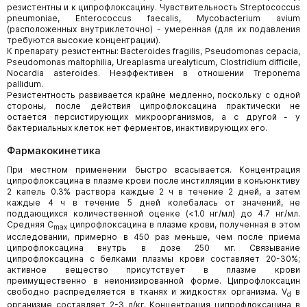
резистентны и к ципрофлоксацину. Чувствительность Streptococcus
pneumoniae, Enterococcus faecalis, Mycobacterium avium
(расположенных внутриклеточно) - умеренная (для их подавления
требуются высокие концентрации).
К препарату резистентны: Bacteroides fragilis, Pseudomonas cepacia,
Pseudomonas maltophilia, Ureaplasma urealyticum, Clostridium difficile,
Nocardia asteroides. Неэффективен в отношении Treponema
pallidum.
Резистентность развивается крайне медленно, поскольку с одной
стороны, после действия ципрофлоксацина практически не
остается персистирующих микроорганизмов, а с другой - у
бактериальных клеток нет ферментов, инактивирующих его.
Фармакокинетика
При местном применении быстро всасывается. Концентрация
ципрофлоксацина в плазме крови после инстилляции в конъюнктиву
2 капель 0.3% раствора каждые 2 ч в течение 2 дней, а затем
каждые 4 ч в течение 5 дней колебалась от значений, не
поддающихся количественной оценке (<1.0 нг/мл) до 4.7 нг/мл.
Средняя C
ципрофлоксацина в плазме крови, полученная в этом
max
исследовании, примерно в 450 раз меньше, чем после приема
ципрофлоксацина внутрь в дозе 250 мг. Связывание
ципрофлоксацина с белками плазмы крови составляет 20-30%;
активное вещество присутствует в плазме крови
преимущественно в неионизированной форме. Ципрофлоксацин
свободно распределяется в тканях и жидкостях организма. V
в
d
организме составляет 2-3 л/кг. Концентрация ципрофлоксацина в