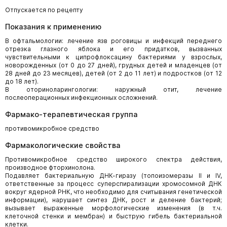
Отпускается по рецепту
Показания к применению
В офтальмологии: лечение язв роговицы и инфекций переднего
отрезка глазного яблока и его придатков, вызванных
чувствительными к ципрофлоксацину бактериями у взрослых,
новорожденных (от 0 до 27 дней), грудных детей и младенцев (от
28 дней до 23 месяцев), детей (от 2 до 11 лет) и подростков (от 12
до 18 лет).
В оториноларингологии: наружный отит, лечение
послеоперационных инфекционных осложнений.
Фармако-терапевтическая группа
противомикробное средство
Фармакологические свойства
Противомикробное средство широкого спектра действия,
производное фторхинолона.
Подавляет бактериальную ДНК-гиразу (топоизомеразы II и IV,
ответственные за процесс суперспирализации хромосомной ДНК
вокруг ядерной РНК, что необходимо для считывания генетической
информации), нарушает синтез ДНК, рост и деление бактерий;
вызывает выраженные морфологические изменения (в т.ч.
клеточной стенки и мембран) и быструю гибель бактериальной
клетки.