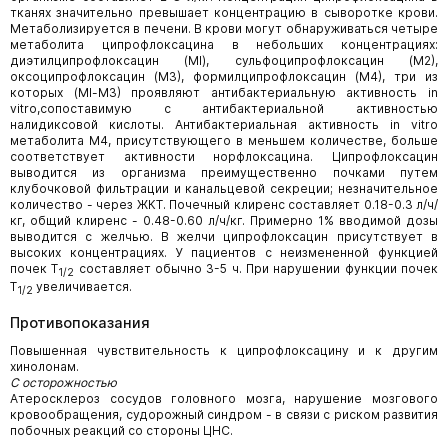
тканях значительно превышает концентрацию в сыворотке крови.
Метаболизируется в печени. В крови могут обнаруживаться четыре
метаболита ципрофлоксацина в небольших концентрациях:
диэтилципрофлоксацин (Ml), сульфоципрофлоксацин (М2),
оксоципрофлоксацин (М3), формилципрофлоксацин (М4), три из
которых (Ml-М3) проявляют антибактериальную активность in
vitro,сопоставимую с антибактериальной активностью
налидиксовой кислоты. Антибактериальная активность in vitro
метаболита М4, присутствующего в меньшем количестве, больше
соответствует активности норфлоксацина. Ципрофлоксацин
выводится из организма преимущественно почками путем
клубочковой фильтрации и канальцевой секреции; незначительное
количество - через ЖКТ. Почечный клиренс составляет 0.18-0.3 л/ч/
кг, общий клиренс - 0.48-0.60 л/ч/кг. Примерно 1% вводимой дозы
выводится с желчью. В желчи ципрофлоксацин присутствует в
высоких концентрациях. У пациентов с неизмененной функцией
почек T
составляет обычно 3-5 ч. При нарушении функции почек
1/2
T
увеличивается.
1/2
Противопоказания
Повышенная чувствительность к ципрофлоксацину и к другим
хинолонам.
С осторожностью
Атеросклероз сосудов головного мозга, нарушение мозгового
кровообращения, судорожный синдром - в связи с риском развития
побочных реакций со стороны ЦНС.