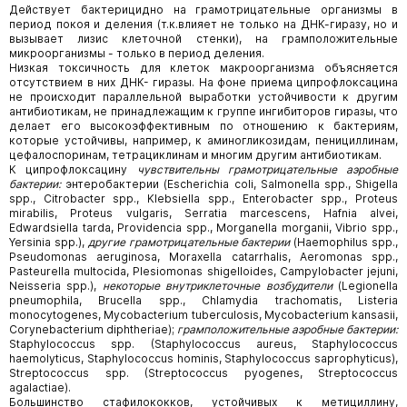
Действует бактерицидно на грамотрицательные организмы в
период покоя и деления (т.к.влияет не только на ДНК-гиразу, но и
вызывает лизис клеточной стенки), на грамположительные
микроорганизмы - только в период деления.
Низкая токсичность для клеток макроорганизма объясняется
отсутствием в них ДНК- гиразы. На фоне приема ципрофлоксацина
не происходит параллельной выработки устойчивости к другим
антибиотикам, не принадлежащим к группе ингибиторов гиразы, что
делает его высокоэффективным по отношению к бактериям,
которые устойчивы, например, к аминогликозидам, пенициллинам,
цефалоспоринам, тетрациклинам и многим другим антибиотикам.
К ципрофлоксацину
чувствительны грамотрицательные аэробные
бактерии:
энтеробактерии (Escherichia coli, Salmonella spp., Shigella
spp., Citrobacter spp., Klebsiella spp., Enterobacter spp., Proteus
mirabilis, Proteus vulgaris, Serratia marcescens, Hafnia alvei,
Edwardsiella tarda, Providencia spp., Morganella morganii, Vibrio spp.,
Yersinia spp.),
другие грамотрицательные бактерии
(Haemophilus spp.,
Pseudomonas aeruginosa, Moraxella catarrhalis, Aeromonas spp.,
Pasteurella multocida, Plesiomonas shigelloides, Campylobacter jejuni,
Neisseria spp.),
некоторые внутриклеточные возбудители
(Legionella
pneumophila, Brucella spp., Chlamydia trachomatis, Listeria
monocytogenes, Mycobacterium tuberculosis, Mycobacterium kansasii,
Corynebacterium diphtheriae);
грамположительные аэробные бактерии:
Staphylococcus spp. (Staphylococcus aureus, Staphylococcus
haemolyticus, Staphylococcus hominis, Staphylococcus saprophyticus),
Streptococcus spp. (Streptococcus pyogenes, Streptococcus
agalactiae).
Большинство стафилококков, устойчивых к метициллину,