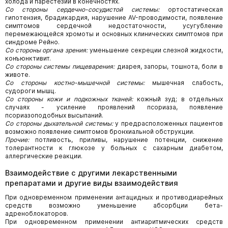
холода и парестезии в конечностях.
Со стороны сердечно-сосудистой системы:
ортостатическая
гипотензия, брадикардия, нарушение AV-проводимости, появление
симптомов сердечной недостаточности, усугубление
перемежающейся хромоты и основных клинических симптомов при
синдроме Рейно.
Со стороны органа зрения:
уменьшение секреции слезной жидкости,
конъюнктивит.
Со стороны системы пищеварения:
диарея, запоры, тошнота, боли в
животе.
Со стороны костно-мышечной системы:
мышечная слабость,
судороги мышц.
Со стороны кожи и подкожных тканей:
кожный зуд; в отдельных
случаях - усиление проявлений псориаза, появление
псориазоподобных высыпаний.
Со стороны дыхательной системы:
у предрасположенных пациентов
возможно появление симптомов бронхиальной обструкции.
Прочие:
потливость, приливы, нарушение потенции, снижение
толерантности к глюкозе у больных с сахарным диабетом,
аллергические реакции.
Взаимодействие с другими лекарственными
препаратами и другие виды взаимодействия
При одновременном применении антацидных и противодиарейных
средств возможно уменьшение абсорбции бета-
адреноблокаторов.
При одновременном применении антиаритмических средств