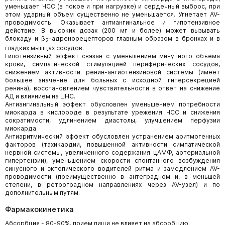
уменьшает ЧСС (в покое и при нагрузке) и сердечный выброс, при
этом ударный объем существенно не уменьшается. Угнетает AV-
проводимость. Оказывает антиангинальное и гипотензивное
действие. В высоких дозах (200 мг и более) может вызывать
блокаду и β
-адренорецепторов главным образом в бронхах и в
2
гладких мышцах сосудов.
Гипотензивный эффект связан с уменьшением минутного объема
крови, симпатической стимуляцией периферических сосудов,
снижением активности ренин-ангиотензиновой системы (имеет
большее значение для больных с исходной гиперсекрецией
ренина), восстановлением чувствительности в ответ на снижение
АД и влиянием на ЦНС.
Антиангинальный эффект обусловлен уменьшением потребности
миокарда в кислороде в результате урежения ЧСС и снижения
сократимости, удлинением диастолы, улучшением перфузии
миокарда.
Антиаритмический эффект обусловлен устранением аритмогенных
факторов (тахикардии, повышенной активности симпатической
нервной системы, увеличенного содержания цАМФ, артериальной
гипертензии), уменьшением скорости спонтанного возбуждения
синусного и эктопического водителей ритма и замедлением AV-
проводимости (преимущественно в антеградном и, в меньшей
степени, в ретроградном направлениях через AV-узел) и по
дополнительным путям.
Фармакокинетика
Абсорбция - 80-90%, прием пищи не влияет на абсорбцию.