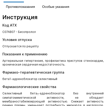
Противопоказания
Особые указания
Инструкция
Код АТХ
C07AB07 - Бисопролол
Условия отпуска
Отпускается по рецепту
Показания к применению
Артериальная гипертензия, профилактика приступов стенокардии,
хроническая сердечная недостаточность.
Фармако-терапевтическая группа
бета1-адреноблокатор селективный
Фармакологические свойства
Селективный бета
-адреноблокатор без внутренней
1
симпатомиметической активности, не обладает
мембраностабилизирующей активностью. Снижает активность
ренина плазмы, уменьшает потребность миокарда в кислороде,