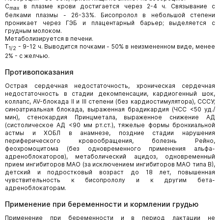
C
в плазме крови достигается через 2-4 ч. Связывание с
max
белками плазмы - 26-33%. Бисопролол в небольшой степени
проникает через ГЭБ и плацентарный барьер; выделяется с
грудным молоком.
Метаболизируется в печени.
T
- 9-12 ч. Выводится почками - 50% в неизмененном виде, менее
1/2
2% - с желчью.
Противопоказания
Острая сердечная недостаточность, хроническая сердечная
недостаточность в стадии декомпенсации, кардиогенный шок,
коллапс, AV-блокада II и III степени (без кардиостимулятора), СССУ;
синоатриальная блокада, выраженная брадикардия (ЧСС <50 уд./
мин), стенокардия Принцметала, выраженное снижение АД
(систолическое АД <90 мм рт.ст.), тяжелые формы бронхиальной
астмы и ХОБЛ в анамнезе, поздние стадии нарушения
периферического кровообращения, болезнь Рейно,
феохромоцитома (без одновременного применения альфа-
адреноблокаторов), метаболический ацидоз, одновременный
прием ингибиторов МАО (за исключением ингибиторов МАО типа В),
детский и подростковый возраст до 18 лет, повышенная
чувствительность к бисопрололу и к другим бета-
адреноблокаторам.
Применение при беременности и кормлении грудью
Применение при беременности и в период лактации не