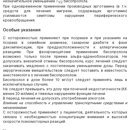
незначительное уменьшение T
бисопролола.
1/2
При одновременном применении производных эрготамина (в т.ч.
средств для лечения мигрени, содержащих эрготамин)
усиливаются симптомы нарушения периферического
кровообращения.
Особые указания
С осторожностью применяют при псориазе и при указаниях на
псориаз в семейном анамнезе, сахарном диабете в фазе
декомпенсации, при предрасположенности к аллергическим
реакциям. При феохромоцитоме применение бисопролола
возможно только после приема альфа-адреноблокаторов. Не
допускать внезапной отмены бисопролола, курс лечения следует
заканчивать медленно с постепенным уменьшением дозы. Перед
хирургическим вмешательством следует поставить в известность
анестезиолога о лечении бисопрололом.
Бисопролол в дозе более 10 мг/сут следует применять лишь в
исключительных случаях.
Не следует превышать эту дозу при почечной недостаточности (КК
менее 20 мл/мин) и тяжелых нарушениях функции печени.
В период лечения не допускать употребления алкоголя.
Влияние на способность к управлению транспортными средствами и
механизмами
С осторожностью применяют у пациентов, деятельность которых
связана с необходимостью концентрации внимания и высокой
скорости психомоторных реакций.