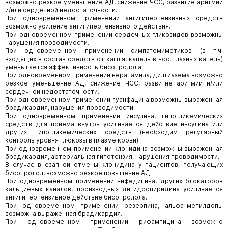
возможно резкое уменьшение АД, снижение ЧСС, развитие аритмии
и/или сердечной недостаточности.
При одновременном применении антигипертензивных средств
возможно усиление антигипертензивного действия.
При одновременном применении сердечных гликозидов возможны
нарушения проводимости.
При одновременном применении симпатомиметиков (в т.ч.
входящих в состав средств от кашля, капель в нос, глазных капель)
уменьшается эффективность бисопролола.
При одновременном применении верапамила, дилтиазема возможно
резкое уменьшение АД, снижение ЧСС, развитие аритмии и/или
сердечной недостаточности.
При одновременном применении гуанфацина возможны выраженная
брадикардия, нарушения проводимости.
При одновременном применении инсулина, гипогликемических
средств для приема внутрь усиливается действие инсулина или
других гипогликемических средств (необходим регулярный
контроль уровня глюкозы в плазме крови).
При одновременном применении клонидина возможны выраженная
брадикардия, артериальная гипотензия, нарушения проводимости.
В случае внезапной отмены клонидина у пациентов, получающих
бисопролол, возможно резкое повышение АД.
При одновременном применении нифедипина, других блокаторов
кальциевых каналов, производных дигидропиридина усиливается
антигипертензивное действие бисопролола.
При одновременном применении резерпина, альфа-метилдопы
возможна выраженная брадикардия.
При одновременном применении рифампицина возможно