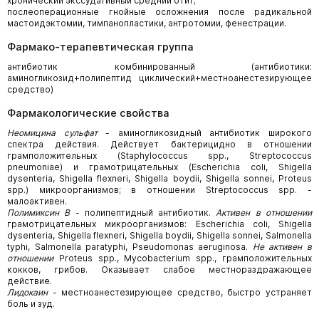
хронический экссудативный средний отит;
послеоперационные гнойные осложнения после радикальной
мастоидэктомии, тимпанопластики, антротомии, фенестрации.
Фармако-терапевтическая группа
антибиотик комбинированный (антибиотики:
аминогликозид+полипептид циклический+местноанестезирующее
средство)
Фармакологические свойства
Неомицина сульфат
- аминогликозидный антибиотик широкого
спектра действия. Действует бактерицидно в отношении
грамположительных (Staphylococcus spp., Streptococcus
pneumoniae) и грамотрицательных (Escherichia coli, Shigella
dysenteria, Shigella flexneri, Shigella boydii, Shigella sonnei, Proteus
spp.) микроорганизмов; в отношении Streptococcus spp. -
малоактивен.
Полимиксин В
- полипептидный антибиотик.
Активен в отношении
грамотрицательных микроорганизмов: Escherichia coli, Shigella
dysenteria, Shigella flexneri, Shigella boydii, Shigella sonnei, Salmonella
typhi, Salmonella paratyphi, Pseudomonas aeruginosa.
He активен в
отношении
Proteus spp., Mycobacterium spp., грамположительных
кокков, грибов. Оказывает слабое местнораздражающее
действие.
Лидокаин
- местноанестезирующее средство, быстро устраняет
боль и зуд.