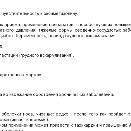
 чувствительность к оксиметазолину.
их приема; применение препаратов, способствующих повыше
лазного давления; тяжелые формы сердечно-сосудистых заб
 диабет, беременность, период грудного вскармливания.
ю
актации (грудного вскармливания).
карственных формах.
а во избежание обострения хронических заболеваний.
оболочки носа, чиханье; редко - после того как пройдет э
реактивная гиперемия).
ном применении может привести к тахикардии и повышению А
и, тошнота.