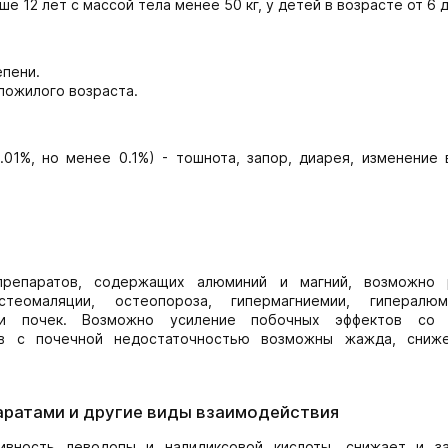
 12 лет с массой тела менее 50 кг, у детей в возрасте от 6 д
епени.
пожилого возраста.
01%, но менее 0.1%) - тошнота, запор, диарея, изменение 
епаратов, содержащих алюминий и магний, возможно 
остеомаляции, остеопороза, гипермагниемии, гипералюм
ции почек. Возможно усиление побочных эффектов со 
тов с почечной недостаточностью возможны жажда, сниж
аратами и другие виды взаимодействия
вность леводопы и налидиксовой кислоты, снижает и з