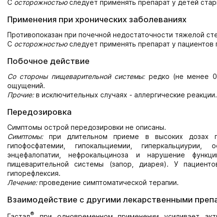
С
осторожностью
следует применять препарат у детей старше
Применения при хронических заболеваниях
Противопоказан при почечной недостаточности тяжелой ст
С
осторожностью
следует применять препарат у пациентов 
Побочное действие
Со стороны пищеварительной системы:
редко (не менее 0.
ощущений.
Прочие:
в исключительных случаях - аллергические реакции.
Передозировка
Симптомы острой передозировки не описаны.
Симптомы:
при длительном приеме в высоких дозах пр
гипофосфатемии, гипокальциемии, гиперкальциурии, 
энцефалопатии, нефрокальциноза и нарушение функ
пищеварительной системы (запор, диарея). У пациен
гипорефлексия.
Лечение:
проведение симптоматической терапии.
Взаимодействие с другими лекарственными преп
®
Гастал
при одновременном применении усиливает акти