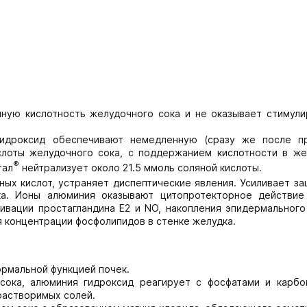
ную кислотность желудочного сока и не оказывает стимул
 гидроксид обеспечивают немедленную (сразу же после п
слоты желудочного сока, с поддержанием кислотности в же
®
тал
нейтрализует около 21.5 ммоль соляной кислоты.
ных кислот, устраняет диспептические явления. Усиливает з
ка. Ионы алюминия оказывают цитопротекторное действие
ивации простагландина E2 и NO, накопления эпидермального
 концентрации фосфолипидов в стенке желудка.
ормальной функцией почек.
сока, алюминия гидроксид реагирует с фосфатами и карбо
растворимых солей.