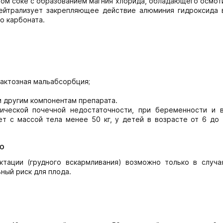
ном соке с образованием магния хлорида, обладающего осмо
нейтрализует закрепляющее действие алюминия гидроксида 
о карбоната.
лактозная мальабсорбция;
и другим компонентам препарата.
ической почечной недостаточности, при беременности и 
т с массой тела менее 50 кг, у детей в возрасте от 6 до 
ю
тации (грудного вскармливания) возможно только в случая
ный риск для плода.