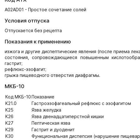
A02AD01 - Простое сочетание солей
Условия отпуска
Отпускается без рецепта
Показания к применению
изжога и другие диспептические явления (после приема лека
состояния, сопровождающиеся повышенным кислотообраз
гастрит;
рефлюкс-эзофагит;
грыжа пищеводного отверстия диафрагмы.
МКБ-10
Код МКБ-10
Показание
K21.0
Гастроэзофагеальный рефлюкс с эзофагитом
K25
Язва желудка
K26
Язва двенадцатиперстной кишки
K27
Пептическая язва
K29
Гастрит и дуоденит
K30
Функциональная диспепсия (нарушение пищевар