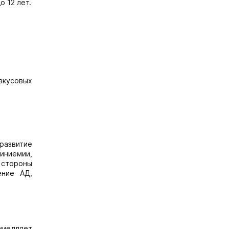
о 12 лет.
вкусовых
развитие
иниемии,
стороны
ение АД,
амедляет