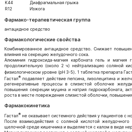
K44
Диафрагмальная грыжа
R12
Изжога
Фармако-терапевтическая группа
антацидное средство
Фармакологические свойства
Комбинированное антацидное средство. Снижает повышен
влияния на секрецию желудочного сока.
Алюминия гидроксида-магния карбоната гель и магния
продолжительную (около 2 ч) нейтрализацию соляной ки
физиологическом уровне (pH 3-5). 1 таблетка препарата Гас
®
Гастал
подавляет действие пепсина, лизолецитина и желч
регенеративные процессы в слизистой оболочке желуд
повышения секреции муцина и натрия гидрокарбоната, акт
роста в месте повреждения слизистой оболочки, повышения
Фармакокинетика
®
Гастал
не оказывает системного действия у пациентов с н
После взаимодействия с соляной кислотой желудочного 
щелочной среде кишечника и выделяется с калом в виде не