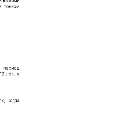
тическими
в тонком
в период
12 лет, у
х, когда