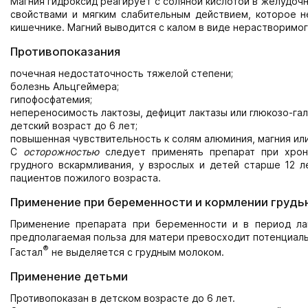
Магния гидроксид реагирует с соляной кислотой в желудоч
свойствами и мягким слабительным действием, которое 
кишечнике. Магний выводится с калом в виде нерастворимог
Противопоказания
почечная недостаточность тяжелой степени;
болезнь Альцгеймера;
гипофосфатемия;
непереносимость лактозы, дефицит лактазы или глюкозо-га
детский возраст до 6 лет;
повышенная чувствительность к солям алюминия, магния ил
С
осторожностью
следует применять препарат при хрон
грудного вскармливания, у взрослых и детей старше 12 ле
пациентов пожилого возраста.
Применение при беременности и кормлении грудь
Применение препарата при беременности и в период лак
предполагаемая польза для матери превосходит потенциаль
®
Гастал
не выделяется с грудным молоком.
Применение детьми
Противопоказан в детском возрасте до 6 лет.