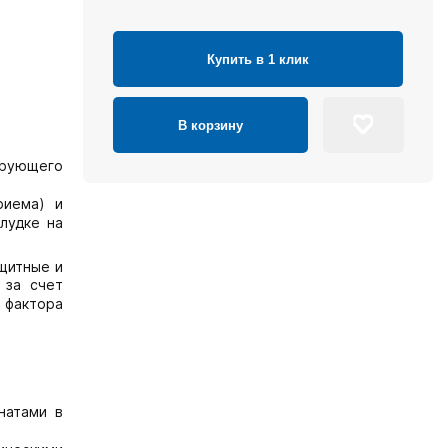
Купить в 1 клик
В корзину
ирующего
риема) и
лудке на
ащитные и
 за счет
 фактора
натами в