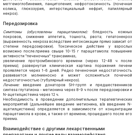
метгемоглобинемия, панцитопения; нефротоксичность (почечная
колика, глюкозурия, интерстициальный нефрит, папиллярный
некроз).
Передозировка
Симптомы (обусловлены парацетамолом):
бледность кожных
покровов, снижение аппетита, тошнота, рвота; гепатонекроз
(выраженность некроза вследствие интоксикации прямо зависит от
степени передозировки). Токсическое действие у взрослых
возможно после.приема свыше 10-15 г парацетамола: повышение
активности "печеночных" трансаминаз,
увеличение протромбинового времени (через 12-48 ч после
приема); развернутая клиническая картина поражения печени
проявляется через 1-6 дней. Редко печеночная недостаточность
развивается молниеносно и может осложняться почечной
недостаточностью (тубулярный некроз).
Лечение:
введение донаторов SH-групп и предшественников
синтеза глутатиона - метионина через 8-9 ч после передозировки и
N-ацетилцистеина через 12 ч.
Необходимость в проведении дополнительных терапевтических
мероприятий (дальнейшее введение метионина, в/в введение N-
ацетилцистеина) определяется в зависимости от концентрации
парацетамола в крови, а также от времени, прошедшего после его
приема.
Взаимодействие с другими лекарственными
препаратами и другие виды взаимодействия