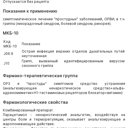
Отпускается без рецепта
Показания к применению
симптоматическое лечение "простудных" заболеваний, ОРВИ, в т.ч.
гриппа (лихорадочный синдром, болевой синдром, ринорея).
МКБ-10
Код
Показание
МКБ-10
Острая инфекция верхних отделов дыхательных путей
J06.9
неуточненная
Грипп, вызванный идентифицированным вирусом
J10
сезонного гриппа
Фармако-терапевтическая группа
ОРЗ и "простуды" симптомов средство устранения
(анальгезирующее ненаркотическое средство+альфа-
адреномиметик+H1-гистаминовых рецепторов блокатор+витамин)
Фармакологические свойства
Комбинированный препарат.
Парацетамол - ненаркотический анальгетик, воздействуя на
центры боли и терморегуляции, оказывает анальгезирующее и
жаропонижающее действие.