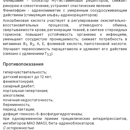
Фенирамин - блокатор Н
-гистаминовых рецепторов, снижает
1
ринорею и слезотечение, устраняет спастические явления.
Фенилэфрин - адреномиметик с умеренным сосудосуживающим
действием (стимуляция альфа
-адренорецепторов).
1
Аскорбиновая кислота участвует в регулировании окислительно-
восстановительных процессов, углеводного обмена,
свертываемости крови, регенерации тканей, в синтезе стероидных
гормонов; повышает устойчивость организма к инфекциям,
уменьшает сосудистую проницаемость; снижает потребность в
витаминах B
, В
, А, Е, фолиевой кислоте, пантотеновой кислоте.
1
2
Улучшает переносимость парацетамола и удлиняет его действие
(связано с удлинением T
).
1/2
Противопоказания
гиперчувствительность;
детский возраст до 12 лет;
фенилкетонурия;
сахарный диабет;
портальная гипертензия;
алкоголизм;
почечная недостаточность;
беременность;
период лактации;
дефицит глюкозо-6-фосфатдегидрогеназы;
при одновременном приеме трициклических антидепрессантов,
ингибиторов МАО (МАО), бета-адреноблокаторов.
С осторожностью