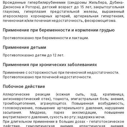
Врожденные гипербилирубинемии (синдромы Жильбера, Дубина-
Джонсона и Ротора), детский возраст до 15 лет, закрытоугольная
глаукома, гиперплазия предстательной железы, выраженный
атеросклероз коронарных артерий, артериальная гипертензия,
печеночная и/или почечная недостаточность, феохромоцитома.
Применение при беременности и кормлении грудью
Противопоказано при беременности и лактации.
Применение детьми
Противопоказано детям до 12 лет.
Применения при хронических заболеваниях
Применение с осторожностью при печеночной недостаточности.
Противопоказано при почечной недостаточности.
Побочное действие
Аллергические реакции (кожная сыпь, зуд, крапивница,
ангионевротический отек), тошнота, эпигастральная боль; анемия,
тромбоцитопения, агранулоцитоз. Повышенная возбудимость,
головокружение, повышение артериального давления, нарушение
засыпания. Мидриаз, парез аккомодации, повышение
внутриглазного давления, сухость во рту; задержка мочи.
При длительном применении в больших дозах - гепатотоксическое
действие, гемолитическая анемия, апластическая анемия,