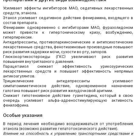
Усиливает эффекты ингибиторов МАО, седативных лекарственных
средств, этанола.
Этанол усиливает седативное действие фенирамина, входящего в
состав препарата.
Фенирамин одновременно с ингибиторами МАО, фуразолидоном
может привести к гипертоническому кризу, возбуждению,
гиперпирексии.
Антидепрессанты, противопаркинсонические и антипсихотические
лекарственные средства, фенотиазиновые производные повышают
риск развития задержки мочи, сухости во рту, запоров.
Глюкокортикостероиды (ГКС) увеличивают риск развития
повышения внутриглазного давления.
Парацетамол снижает эффективность урикозурических
лекарственных средств и повышает эффективность непрямых
антикоагулянтов.
Трициклические антидепрессанты усиливают
симпатомиметическое действие, одновременное назначение
галотана повышает риск развития желудочковой аритмии.
Снижает гипотензивное действие гуанетидина, который в свою
очередь усиливает альфа-адреностимулирующую активность
фенилэфрина.
Особые указания
В период лечения необходимо воздерживаться от употребления
этанола (возможно развитие гепатотоксического действия).
Влияние на способность к управлению транспортными средствами и