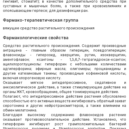
гингивит, стоматит); в качестве дополнительного средства при
суставных и мышечных болях, а также при кровоизлияниях и
опоясывающем герпесе; для дезинфекции ран.
Фармако-терапевтическая группа
вяжущее средство растительного происхождения
Фармакологические свойства
Средство растительного происхождения. Содержит производные
антрацена - главным образом гиперицин, псевдогиперицин;
флавоноиды - гиперозид, кверцитин, рутин, изокверцитин,
аментофлавон; ксантоны - 1,3,6,7-тетрагидрокси-ксантон;
ацилхлороглуцинолы: гиперфорин с небольшими количествами
адгиперфорина; эфирные масла; олигомеры; процианидины и
другие катехиновые танины; производные кофеиновой кислоты,
включая хлорогеновую кислоту.
Оказывает мягкое антидепрессивное, седативное и
анксиолитическое действие, а также стимулирующее действие на
органы ЖКТ, кровообращение, общее тонизирующее действие.
Полагают, что антидепрессивное действие растения обусловлено
способностью его активных веществ ингибировать обратный захват
серотонина и других нейротрансмиттеров, а также влиянием на
обмен мелатонина.
Благодаря высокому содержанию флавоноидов растение
оказывает противовоспалительное действие. Установлено, что
гиперфорин ингибирует рост грамположительных бактерий
Streptococcus pyogenes и Streptococcus agalactiae. Показана