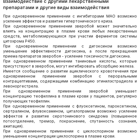
Взаимодействие с другими лекарственными
препаратами и другие виды взаимодействия
При одновременном применении с ингибиторами МАО возможно
усиление эффектов и развитие гипертонического криза.
При одновременном применении зверобой может значительно
влиять на концентрацию в плазме крови любых лекарственных
средств, метаболизирующихся при участии ферментов системы
цитохрома P450.
При одновременном применении с дигоксином возможно
уменьшение эффективности дигоксина, а после прекращения
приема препаратов зверобоя - усиление токсичности дигоксина.
При одновременном применении таниновые кислоты, которые
присутствуют в зверобое, могут ингибировать абсорбцию железа.
Имеется сообщение о развитии ациклического кровотечения при
одновременном применении зверобоя с пероральными
контрацептивами, содержащими комбинацию этинилэстрадиола и
левоноргестрела.
При одновременном применении зверобой уменьшает
концентрацию теофиллина в плазме крови у пациентов, регулярно
получающих теофиллин.
При одновременном применении с флуоксетином, пароксетином,
сертралином, флувоксамином, циталопрамом возможно усиление
эффектов и развитие серотонинового синдрома (повышенное
потоотделение, тремор, покраснение, спутанность сознания,
ажитация).
При одновременном применении с циклоспорином возможно
уменьшение концентрации циклоспорина в плазме крови.