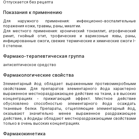
Отпускается без рецепта
Показания к применению
Для наружного применения: инфекционно-воспалительные
поражения кожи, травмы, раны, миалгии.
Для местного применения: хронический тонзиллит, атрофический
ринит, гнойный отит, трофические и варикозные язвы, раны,
инфицированные ожоги, свежие термические и химические ожоги I-
II степени.
Фармако-терапевтическая группа
антисептическое средство
Фармакологические свойства
Элементарный йод обладает выраженными противомикробными
свойствами. Для препаратов элементарного йода характерно
выраженное местнораздражающее действие на ткани, а в высоких
концентрациях - прижигающий эффект. Местное действие
обусловлено способностью элементарного йода осаждать
тканевые белки. Препараты, отщепляющие элементарный йод,
оказывают значительно менее выраженное раздражающее
действие, а йодиды обладают местнораздражающими свойствами
только в очень высоких концентрациях.
Фармакокинетика