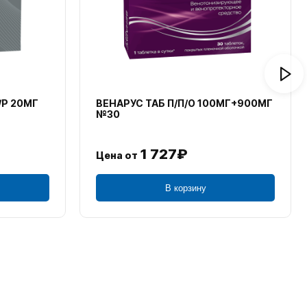
/Р 20МГ
ВЕНАРУС ТАБ П/П/О 100МГ+900МГ
№30
1 727₽
Цена от
В корзину