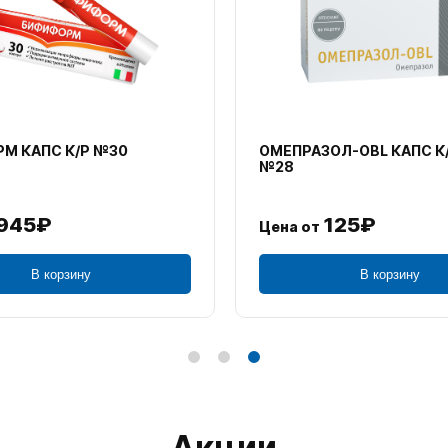
М КАПС К/Р №30
ОМЕПРАЗОЛ-OBL КАПС К
№28
945₽
125₽
Цена от
В корзину
В корзину
Акции