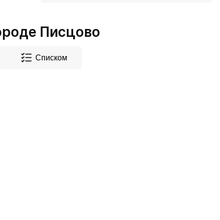
ороде Писцово
Списком