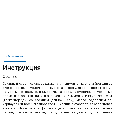
Описание
Инструкция
Состав
Сахарный сироп, сахар, вода, желатин, лимонная кислота (регулятор
кислотности), молочная кислота (регулятор кислотности),
натуральные красители (ликопин, паприка, турмерик), натуральные
ароматизаторы (вишня, или апельсин, или лимон, или клубника), МСТ
(триглицериды со средней длиной цепи), масло подсолнечное,
карнаубский воск (глазирователь), холина битартрат, аскорбиновая
кислота, dl-альфа токоферола ацетат, кальция пантотенат, цинка
цитрат, ретинола ацетат, пиридоксина гидрохлорид, фолиевая