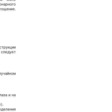
онарного
тощение.
струкции
 следует
лучайном
лаза и на
).
еделения