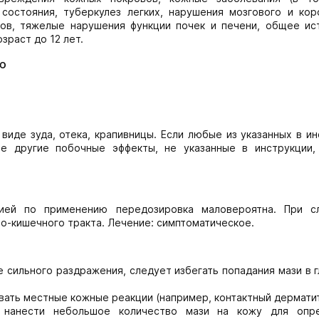
 состояния, туберкулез легких, нарушения мозгового и кор
мов, тяжелые нарушения функции почек и печени, общее ис
зраст до 12 лет.
ю
иде зуда, отека, крапивницы. Если любые из указанных в ин
е другие побочные эффекты, не указанные в инструкции,
цией по применению передозировка маловероятна. При с
о-кишечного тракта. Лечение: симптоматическое.
 сильного раздражения, следует избегать попадания мази в г
ать местные кожные реакции (например, контактный дерматит
 нанести небольшое количество мази на кожу для опр