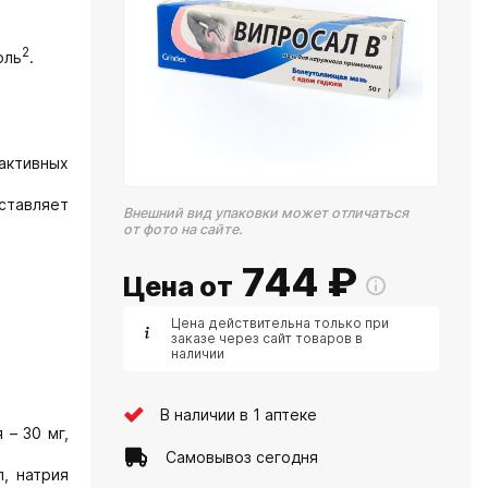
2
оль
.
активных
ставляет
Внешний вид упаковки может отличаться
от фото на сайте.
744
₽
Цена от
Цена действительна только при
заказе через сайт товаров в
наличии
В наличии в 1 аптеке
– 30 мг,
Самовывоз сегодня
, натрия