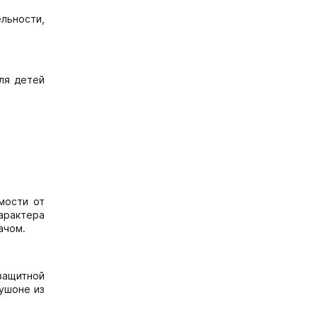
льности,
ля детей
мости от
характера
ачом.
 защитной
ушоне из