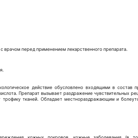
 с врачом перед применением лекарственного препарата.
я.
кологическое действие обусловлено входящими в состав п
 кислота. Препарат вызывает раздражение чувствительных р
ет трофику тканей. Обладает местнораздражающим и болеу
овреждения кожных покровов, кожные заболевания (в т