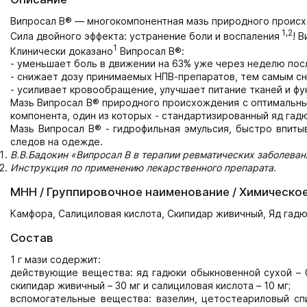
Випросал В® — многокомпонентная мазь природного проис
1,2
Сила двойного эффекта: устранение боли и воспаления
! 
1
Клинически доказано
Випросал В®:
- уменьшает боль в движении на 63% уже через неделю пос
- снижает дозу принимаемых НПВ-препаратов, тем самым сн
- усиливает кровообращение, улучшает питание тканей и фу
Мазь Випросал В® природного происхождения с оптимальны
компонента, один из которых - стандартизированный яд гад
Мазь Випросал В® - гидрофильная эмульсия, быстро впиты
следов на одежде.
В.В.Бадокин «Випросал В в терапии ревматических заболевани
Инструкция по применению лекарственного препарата.
МНН / Группировочное наименование / Химическо
Камфора, Салициловая кислота, Скипидар живичный, Яд гад
Состав
1 г мази содержит:
действующие вещества: яд гадюки обыкновенной сухой – 0
скипидар живичный – 30 мг и салициловая кислота – 10 мг;
вспомогательные вещества: вазелин, цетостеариловый спи