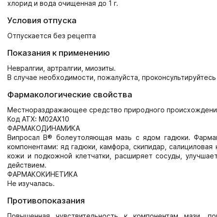
хлорид и вода очищенная до 1 г.
Условия отпуска
Отпускается без рецепта
Показания к применению
Невралгии, артралгии, миозиты.
В случае необходимости, пожалуйста, проконсультируйтесь
Фармакологические свойства
Местнораздражающее средство природного происхождени
Код АТХ: M02AX10
ФАРМАКОДИНАМИКА
Випросал В® болеутоляющая мазь с ядом гадюки. Фарма
компонентами: яд гадюки, камфора, скипидар, салициловая
кожи и подкожной клетчатки, расширяет сосуды, улучша
действием.
ФАРМАКОКИНЕТИКА
Не изучалась.
Противопоказания
Повышенная чувствительность к компонентам мази, п