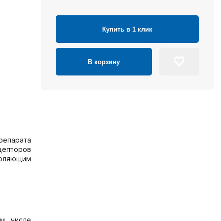
Купить в 1 клик
В корзину
репарата
ецепторов
толяющим
ом числе