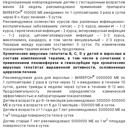
Недоношенным новорожденным детям с гестационным возрастом
менее 34 недель рекомендовано применение препарата
®
ВИФЕРОН
150000 МЕ ежедневно по 1 суппозиторию 3 раза в сутки
через 8 ч. Курс лечения – 5 суток.
Рекомендуемое количество курсов при различных инфекционно-
воспалительных заболеваниях: сепсис – 2-3 курса, менингит – 1-2
курса, герпетическая инфекция – 2 курса, энтеровирусная инфекция
– 1-2 курса, цитомегаловирусная инфекция – 2-3 курса,
микоплазмоз, кандидоз, в том числе висцеральный – 2-3 курса.
Перерыв между курсами составляет 5 суток. По клиническим
показаниям терапия может быть продолжена.
Хронические вирусные гепатиты В, С,
D
у детей и взрослых в
составе комплексной терапии, в том числе в сочетании с
применением плазмафереза и гемосорбции при хронических
вирусных гепатитах выраженной активности, осложненных
циррозом печени.
®
Рекомендуемая доза для взрослых – ВИФЕРОН
3000000 МЕ по
1 суппозиторию 2 раза в сутки через 12 ч ежедневно в течение 10
суток, далее трижды в неделю через сутки в течение 6-12 мес.
Продолжительность лечения определяется клинической
эффективностью и лабораторными показателями.
Детям в возрасте до 6-ти месяцев рекомендовано 300000-500000
МЕ в сутки; в возрасте от 6 до 12 месяцев – 500000 МЕ в сутки.
Детям в возрасте от 1 года до 7 лет рекомендовано 3000000 МЕ на
2
1 м
площади поверхности тела в сутки.
2
Детям старше 7 лет рекомендовано 5000000 МЕ на 1 м
площади
поверхности тела в сутки.