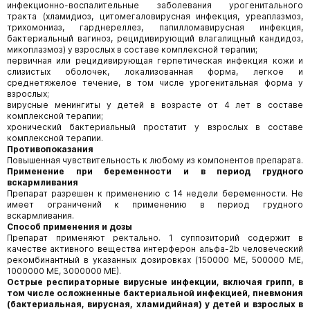
инфекционно-воспалительные заболевания урогенитального
тракта (хламидиоз, цитомегаловирусная инфекция, уреаплазмоз,
трихомониаз, гарднереллез, папилломавирусная инфекция,
бактериальный вагиноз, рецидивирующий влагалищный кандидоз,
микоплазмоз) у взрослых в составе комплексной терапии;
первичная или рецидивирующая герпетическая инфекция кожи и
слизистых оболочек, локализованная форма, легкое и
среднетяжелое течение, в том числе урогенитальная форма у
взрослых;
вирусные менингиты у детей в возрасте от 4 лет в составе
комплексной терапии;
хронический бактериальный простатит у взрослых в составе
комплексной терапии.
Противопоказания
Повышенная чувствительность к любому из компонентов препарата.
Применение при беременности и в период грудного
вскармливания
Препарат разрешен к применению с 14 недели беременности. Не
имеет ограничений к применению в период грудного
вскармливания.
Способ применения и дозы
Препарат применяют ректально. 1 суппозиторий содержит в
качестве активного вещества интерферон альфа-2b человеческий
рекомбинантный в указанных дозировках (150000 МЕ, 500000 МЕ,
1000000 МЕ, 3000000 МЕ).
Острые респираторные вирусные инфекции, включая грипп, в
том числе осложненные бактериальной инфекцией, пневмония
(бактериальная, вирусная, хламидийная) у детей и взрослых в