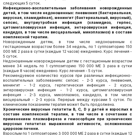
следующих 5 суток.
Инфекционно-воспалительные заболевания новорожденных
детей, в том числе недоношенных: пневмония (бактериальная,
вирусная, хламидийная), менингит (бактериальный, вирусный),
сепсис, внутриутробная инфекция (хламидиоз, герпес,
цитомегаловирусная инфекция, энтеровирусная инфекция,
кандидоз, в том числе висцеральный, микоплазмоз) в составе
комплексной терапии.
Новорожденным детям, в том числе недоношенным с
гестационным возрастом более 34 недель, по 1 суппозиторию 150
000 МЕ 2 раза в сутки (каждые 12 часов) ежедневно. Курс лечения -
5 суток.
Недоношенным новорожденным детям с гестационным возрастом
менее 34 недель по 1 суппозиторию 150 000 МЕ 3 раза в сутки
(каждые 8 часов) ежедневно. Курс лечения - 5 суток.
Рекомендуемое количество курсов при различных инфекционно-
воспалительных заболеваниях: сепсис - 2-3 курса, пневмония,
менингит - 1-2 курса, герпетическая инфекция - 2 курса,
энтеровирусная инфекция - 1-2 курса, цитомегаловирусная
инфекция - 2-3 курса, микоплазмоз, кандидоз, в том числе
висцеральный - 2-3 курса. Перерыв между курсами 5 суток. По
клиническим показаниям терапия может быть продолжена.
Хронические вирусные гепатиты В, С, D у детей и взрослых в
составе комплексной терапии, в том числе в сочетании с
применением плазмафереза и гемосорбции при хронических
вирусных гепатитах выраженной активности, осложненных
циррозом печени.
Взрослым по 1 суппозиторию 3 000 000 МЕ 2 раза в сутки (каждые 12