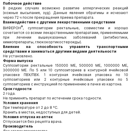
Побочное действие
В редких случаях возможно развитие аллергических реакций
(кожные высыпания, зуд). Данные явления обратимы и исчезают
через 72 ч после прекращения приема препарата.
Взаимодействие с другими лекарственными средствами
®
ВИФЕРОН
, суппозитории ректальные, совместим и хорошо
сочетается со всеми лекарственными препаратами, применяемыми
при лечении вышеуказанных заболеваний (антибиотики,
химиопрепараты, глюкокортикостероиды).
Влияние на способность управлять транспортными
средствами и заниматься другими видами деятельности
Не установлено.
Форма выпуска
Суппозитории ректальные 150000 МЕ, 500000 МЕ, 1000000 МЕ,
3000000 МЕ. По 5 или 10 суппозиториев в контурной ячейковой
упаковке ПВХ/ПВХ. 1 контурная ячейковая упаковка по 10
суппозиториев или 2 контурные ячейковые упаковки по 5
суппозиториев с инструкцией по применению в пачке из картона.
Срок годности
2 года.
Не применять препарат по истечении срока годности.
Условия хранения
При температуре от 2 до 8 ºС.
Хранить в местах, недоступных для детей.
Условия отпуска из аптек
Отпускается без рецепта врача.
Производитель
Все стадии производства