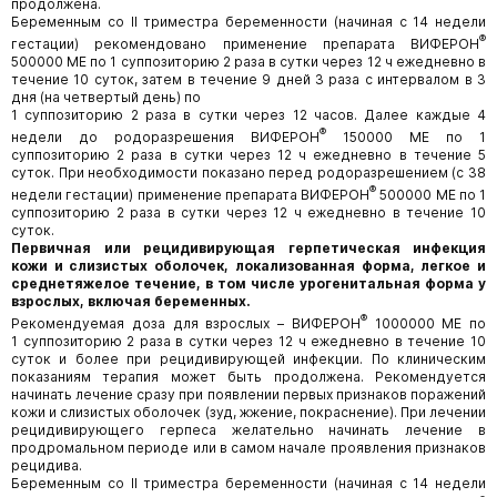
продолжена.
Беременным со II триместра беременности (начиная с 14 недели
®
гестации) рекомендовано применение препарата ВИФЕРОН
500000 МЕ по 1 суппозиторию 2 раза в сутки через 12 ч ежедневно в
течение 10 суток, затем в течение 9 дней 3 раза с интервалом в 3
дня (на четвертый день) по
1 суппозиторию 2 раза в сутки через 12 часов. Далее каждые 4
®
недели до родоразрешения ВИФЕРОН
150000 МЕ по 1
суппозиторию 2 раза в сутки через 12 ч ежедневно в течение 5
суток. При необходимости показано перед родоразрешением (с 38
®
недели гестации) применение препарата ВИФЕРОН
500000 МЕ по 1
суппозиторию 2 раза в сутки через 12 ч ежедневно в течение 10
суток.
Первичная или рецидивирующая герпетическая инфекция
кожи и слизистых оболочек, локализованная форма, легкое и
среднетяжелое течение, в том числе урогенитальная форма у
взрослых, включая беременных.
®
Рекомендуемая доза для взрослых – ВИФЕРОН
1000000 МЕ по
1 суппозиторию 2 раза в сутки через 12 ч ежедневно в течение 10
суток и более при рецидивирующей инфекции. По клиническим
показаниям терапия может быть продолжена. Рекомендуется
начинать лечение сразу при появлении первых признаков поражений
кожи и слизистых оболочек (зуд, жжение, покраснение). При лечении
рецидивирующего герпеса желательно начинать лечение в
продромальном периоде или в самом начале проявления признаков
рецидива.
Беременным со II триместра беременности (начиная с 14 недели