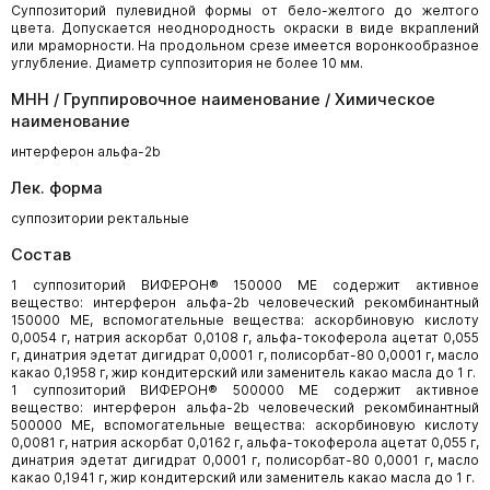
Суппозиторий пулевидной формы от бело-желтого до желтого
цвета. Допускается неоднородность окраски в виде вкраплений
или мраморности. На продольном срезе имеется воронкообразное
углубление. Диаметр суппозитория не более 10 мм.
МНН / Группировочное наименование / Химическое
наименование
интерферон альфа-2b
Лек. форма
суппозитории ректальные
Состав
1 суппозиторий ВИФЕРОН® 150000 МЕ содержит активное
вещество: интерферон альфа-2b человеческий рекомбинантный
150000 МЕ, вспомогательные вещества: аскорбиновую кислоту
0,0054 г, натрия аскорбат 0,0108 г, альфа-токоферола ацетат 0,055
г, динатрия эдетат дигидрат 0,0001 г, полисорбат-80 0,0001 г, масло
какао 0,1958 г, жир кондитерский или заменитель какао масла до 1 г.
1 суппозиторий ВИФЕРОН® 500000 МЕ содержит активное
вещество: интерферон альфа-2b человеческий рекомбинантный
500000 МЕ, вспомогательные вещества: аскорбиновую кислоту
0,0081 г, натрия аскорбат 0,0162 г, альфа-токоферола ацетат 0,055 г,
динатрия эдетат дигидрат 0,0001 г, полисорбат-80 0,0001 г, масло
какао 0,1941 г, жир кондитерский или заменитель какао масла до 1 г.