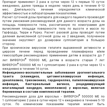
Препарат применяют 2 раза в сутки через 12 ч первые 10 суток
ежедневно, далее трижды в неделю через день в течение 6-12
мес. Длительность лечения определяется клинической
эффективностью и лабораторными показателями.
Расчет суточной дозы препарата для каждого пациента производят
путем умножения рекомендуемой для данного возраста дозы на
площадь поверхности тела, рассчитанную по номограмме для
вычисления площади поверхности тела по высоте и массе по
Гарфорду, Терри и Рурку. Расчет разовой дозы проводят путем
деления вычисленной суточной дозы на 2 введения, полученное
значение округляют до дозировки суппозитория в большую
сторону.
При хроническом вирусном гепатите выраженной активности и
циррозе печени перед проведением плазмафереза и/или
гемосорбции рекомендовано применение детям в возрасте до 7
®
лет ВИФЕРОН
150000 МЕ, детям в возрасте старше 7 лет
®
ВИФЕРОН
500000 МЕ по 1 суппозиторию 2 раза в сутки через 12 ч
ежедневно в течение 14 суток.
Инфекционно-воспалительные заболевания урогенитального
тракта (хламидиоз, цитомегаловирусная инфекция,
уреаплазмоз, трихомониаз, гарднереллез, папилломавирусная
инфекция, бактериальный вагиноз, рецидивирующий
влагалищный кандидоз, микоплазмоз) у взрослых, включая
беременных в составе комплексной терапии.
®
Рекомендуемая доза для взрослых - ВИФЕРОН
500000 МЕ по
1 суппозиторию 2 раза в сутки через 12 ч ежедневно в течение 5-10
суток. По клиническим показаниям терапия может быть