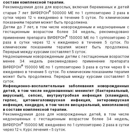
составе комплексной терапии.
Рекомендуемая доза для взрослых, включая беременных и детей
®
старше 7 лет ВИФЕРОН
500000 МЕ по 1 суппозиторию 2 раза в
сутки через 12 ч ежедневно в течение 5 суток. По клиническим
показаниям терапия может быть продолжена.
Детям до 7 лет, в том числе новорожденным и недоношенным с
гестационным возрастом более 34 недель, рекомендовано
®
применение препарата ВИФЕРОН
150000 МЕ по 1 суппозиторию 2
раза в сутки через 12 ч ежедневно в течение 5 суток. По
клиническим показаниям терапия может быть продолжена.
Перерыв между курсами составляет 5 суток.
Недоношенным новорожденным детям с гестационным возрастом
менее 34 недель рекомендовано применение препарата
®
ВИФЕРОН
150000 МЕ по 1 суппозиторию 3 раза в сутки через 8 ч
ежедневно в течение 5 суток. По клиническим показаниям терапия
может быть продолжена. Перерыв между курсами составляет 5
суток.
Инфекционно-воспалительные заболевания новорожденных
детей, в том числе недоношенных: менингит (бактериальный,
вирусный), сепсис, внутриутробная инфекция (хламидиоз,
герпес, цитомегаловирусная инфекция, энтеровирусная
инфекция, кандидоз, в том числе висцеральный, микоплазмоз)
в составе комплексной терапии.
Рекомендуемая доза для новорожденных детей, в том числе
недоношенных с гестационным возрастом более 34 недель,
®
ВИФЕРОН
150000 МЕ ежедневно по 1 суппозиторию 2 раза в сутки
через 12 ч. Курс лечения – 5 суток.