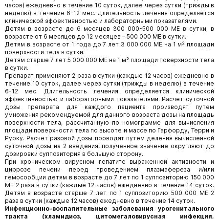
часов) ежедневно в течение 10 суток, далее через сутки (трижды в
неделю) в течение 6-12 мес. Длительность лечения определяется
клинической эффективностью и лабораторными показателями.
Детям в возрасте до 6 месяцев 300 000-500 000 МЕ в сутки; в
возрасте от 6 месяцев до 12 месяцев – 500 000 МЕ в сутки.
Детям в возрасте от 1 года до 7 лет 3 000 000 МЕ на 1 м² площади
поверхности тела в сутки.
Детям старше 7 лет 5 000 000 МЕ на 1 м² площади поверхности тела
в сутки.
Препарат применяют 2 раза в сутки (каждые 12 часов) ежедневно в
течение 10 суток, далее через сутки (трижды в неделю) в течение
6-12 мес. Длительность лечения определяется клинической
эффективностью и лабораторными показателями. Расчет суточной
дозы препарата для каждого пациента производят путем
умножения рекомендуемой для данного возраста дозы на площадь
поверхности тела, рассчитанную по номограмме для вычисления
площади поверхности тела по высоте и массе по Гарфорду, Терри и
Рурку. Расчет разовой дозы проводят путем деления вычисленной
суточной дозы на 2 введения, полученное значение округляют до
дозировки суппозитория в большую сторону.
При хроническом вирусном гепатите выраженной активности и
циррозе печени перед проведением плазмафереза и/или
гемосорбции детям в возрасте до 7 лет по 1 суппозиторию 150 000
МЕ 2 раза в сутки (каждые 12 часов) ежедневно в течение 14 суток.
Детям в возрасте старше 7 лет по 1 суппозиторию 500 000 МЕ 2
раза в сутки (каждые 12 часов) ежедневно в течение 14 суток.
Инфекционно-воспалительные заболевания урогенитального
тракта (хламидиоз, цитомегаловирусная инфекция,