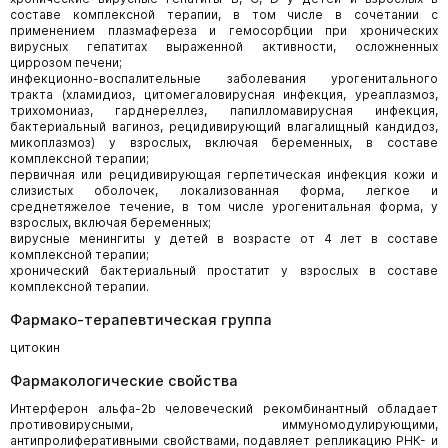
составе комплексной терапии, в том числе в сочетании с
применением плазмафереза и гемосорбции при хронических
вирусных гепатитах выраженной активности, осложненных
циррозом печени;
инфекционно-воспалительные заболевания урогенитального
тракта (хламидиоз, цитомегаловирусная инфекция, уреаплазмоз,
трихомониаз, гарднереллез, папилломавирусная инфекция,
бактериальный вагиноз, рецидивирующий влагалищный кандидоз,
микоплазмоз) у взрослых, включая беременных, в составе
комплексной терапии;
первичная или рецидивирующая герпетическая инфекция кожи и
слизистых оболочек, локализованная форма, легкое и
среднетяжелое течение, в том числе урогенитальная форма, у
взрослых, включая беременных;
вирусные менингиты у детей в возрасте от 4 лет в составе
комплексной терапии;
хронический бактериальный простатит у взрослых в составе
комплексной терапии.
Фармако-терапевтическая группа
цитокин
Фармакологические свойства
Интерферон альфа-2b человеческий рекомбинантный обладает
противовирусными, иммуномодулирующими,
антипролиферативными свойствами, подавляет репликацию РНК- и