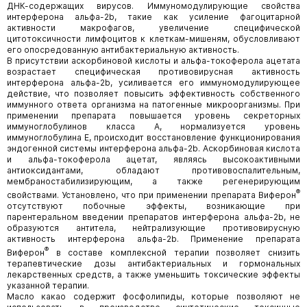
ДНК-содержащих вирусов. Иммуномодулирующие свойства
интерферона альфа-2b, такие как усиление фагоцитарной
активности макрофагов, увеличение специфической
цитотоксичности лимфоцитов к клеткам-мишеням, обусловливают
его опосредованную антибактериальную активность.
В присутствии аскорбиновой кислоты и альфа-токоферола ацетата
возрастает специфическая противовирусная активность
интерферона альфа-2b, усиливается его иммуномодулирующее
действие, что позволяет повысить эффективность собственного
иммунного ответа организма на патогенные микроорганизмы. При
применении препарата повышается уровень секреторных
иммуноглобулинов класса А, нормализуется уровень
иммуноглобулина Е, происходит восстановление функционирования
эндогенной системы интерферона альфа-2b. Аскорбиновая кислота
и альфа-токоферола ацетат, являясь высокоактивными
антиоксидантами, обладают противовоспалительным,
мембраностабилизирующим, а также регенерирующим
®
свойствами. Установлено, что при применении препарата Виферон
отсутствуют побочные эффекты, возникающие при
парентеральном введении препаратов интерферона альфа-2b, не
образуются антитела, нейтрализующие противовирусную
активность интерферона альфа-2b. Применение препарата
®
Виферон
в составе комплексной терапии позволяет снизить
терапевтические дозы антибактериальных и гормональных
лекарственных средств, а также уменьшить токсические эффекты
указанной терапии.
Масло какао содержит фосфолипиды, которые позволяют не