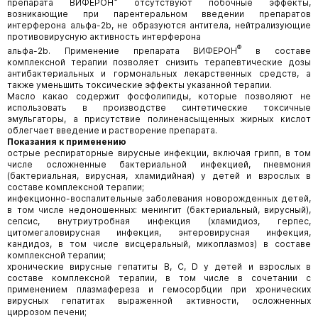
препарата ВИФЕРОН
отсутствуют побочные эффекты,
возникающие при парентеральном введении препаратов
интерферона альфа-2b, не образуются антитела, нейтрализующие
противовирусную активность интерферона
®
альфа-2b. Применение препарата ВИФЕРОН
в составе
комплексной терапии позволяет снизить терапевтические дозы
антибактериальных и гормональных лекарственных средств, а
также уменьшить токсические эффекты указанной терапии.
Масло какао содержит фосфолипиды, которые позволяют не
использовать в производстве синтетические токсичные
эмульгаторы, а присутствие полиненасыщенных жирных кислот
облегчает введение и растворение препарата.
Показания к применению
острые респираторные вирусные инфекции, включая грипп, в том
числе осложненные бактериальной инфекцией, пневмония
(бактериальная, вирусная, хламидийная) у детей и взрослых в
составе комплексной терапии;
инфекционно-воспалительные заболевания новорожденных детей,
в том числе недоношенных: менингит (бактериальный, вирусный),
сепсис, внутриутробная инфекция (хламидиоз, герпес,
цитомегаловирусная инфекция, энтеровирусная инфекция,
кандидоз, в том числе висцеральный, микоплазмоз) в составе
комплексной терапии;
хронические вирусные гепатиты В, С, D у детей и взрослых в
составе комплексной терапии, в том числе в сочетании с
применением плазмафереза и гемосорбции при хронических
вирусных гепатитах выраженной активности, осложненных
циррозом печени;