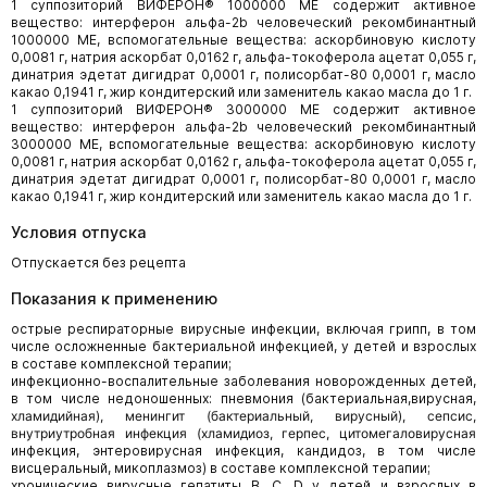
1 суппозиторий ВИФЕРОН® 1000000 МЕ содержит активное
вещество: интерферон альфа-2b человеческий рекомбинантный
1000000 МЕ, вспомогательные вещества: аскорбиновую кислоту
0,0081 г, натрия аскорбат 0,0162 г, альфа-токоферола ацетат 0,055 г,
динатрия эдетат дигидрат 0,0001 г, полисорбат-80 0,0001 г, масло
какао 0,1941 г, жир кондитерский или заменитель какао масла до 1 г.
1 суппозиторий ВИФЕРОН® 3000000 МЕ содержит активное
вещество: интерферон альфа-2b человеческий рекомбинантный
3000000 МЕ, вспомогательные вещества: аскорбиновую кислоту
0,0081 г, натрия аскорбат 0,0162 г, альфа-токоферола ацетат 0,055 г,
динатрия эдетат дигидрат 0,0001 г, полисорбат-80 0,0001 г, масло
какао 0,1941 г, жир кондитерский или заменитель какао масла до 1 г.
Условия отпуска
Отпускается без рецепта
Показания к применению
острые респираторные вирусные инфекции, включая грипп, в том
числе осложненные бактериальной инфекцией, у детей и взрослых
в составе комплексной терапии;
инфекционно-воспалительные заболевания новорожденных детей,
в том числе недоношенных: пневмония (бактериальная,вирусная,
хламидийная), менингит (бактериальный, вирусный), сепсис,
внутриутробная инфекция (хламидиоз, герпес, цитомегаловирусная
инфекция, энтеровирусная инфекция, кандидоз, в том числе
висцеральный, микоплазмоз) в составе комплексной терапии;
хронические вирусные гепатиты В, С, D у детей и взрослых в