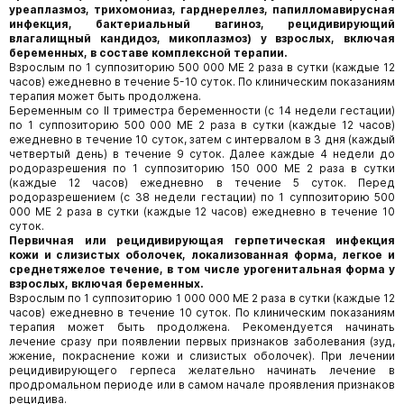
уреаплазмоз, трихомониаз, гарднереллез, папилломавирусная
инфекция, бактериальный вагиноз, рецидивирующий
влагалищный кандидоз, микоплазмоз) у взрослых, включая
беременных, в составе комплексной терапии.
Взрослым по 1 суппозиторию 500 000 МЕ 2 раза в сутки (каждые 12
часов) ежедневно в течение 5-10 суток. По клиническим показаниям
терапия может быть продолжена.
Беременным со II триместра беременности (с 14 недели гестации)
по 1 суппозиторию 500 000 МЕ 2 раза в сутки (каждые 12 часов)
ежедневно в течение 10 суток, затем с интервалом в 3 дня (каждый
четвертый день) в течение 9 суток. Далее каждые 4 недели до
родоразрешения по 1 суппозиторию 150 000 МЕ 2 раза в сутки
(каждые 12 часов) ежедневно в течение 5 суток. Перед
родоразрешением (с 38 недели гестации) по 1 суппозиторию 500
000 МЕ 2 раза в сутки (каждые 12 часов) ежедневно в течение 10
суток.
Первичная или рецидивирующая герпетическая инфекция
кожи и слизистых оболочек, локализованная форма, легкое и
среднетяжелое течение, в том числе урогенитальная форма у
взрослых, включая беременных.
Взрослым по 1 суппозиторию 1 000 000 МЕ 2 раза в сутки (каждые 12
часов) ежедневно в течение 10 суток. По клиническим показаниям
терапия может быть продолжена. Рекомендуется начинать
лечение сразу при появлении первых признаков заболевания (зуд,
жжение, покраснение кожи и слизистых оболочек). При лечении
рецидивирующего герпеса желательно начинать лечение в
продромальном периоде или в самом начале проявления признаков
рецидива.