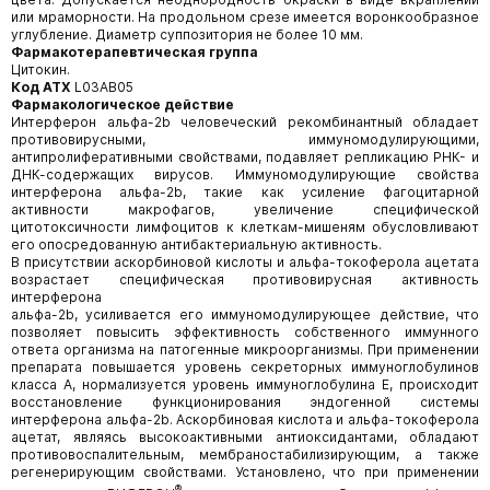
или мраморности. На продольном срезе имеется воронкообразное
углубление. Диаметр суппозитория не более 10 мм.
Фармакотерапевтическая группа
Цитокин.
Код АТХ
L03АВ05
Фармакологическое действие
Интерферон альфа-2b человеческий рекомбинантный обладает
противовирусными, иммуномодулирующими,
антипролиферативными свойствами, подавляет репликацию РНК- и
ДНК-содержащих вирусов. Иммуномодулирующие свойства
интерферона альфа-2b, такие как усиление фагоцитарной
активности макрофагов, увеличение специфической
цитотоксичности лимфоцитов к клеткам-мишеням обусловливают
его опосредованную антибактериальную активность.
В присутствии аскорбиновой кислоты и альфа-токоферола ацетата
возрастает специфическая противовирусная активность
интерферона
альфа-2b, усиливается его иммуномодулирующее действие, что
позволяет повысить эффективность собственного иммунного
ответа организма на патогенные микроорганизмы. При применении
препарата повышается уровень секреторных иммуноглобулинов
класса А, нормализуется уровень иммуноглобулина Е, происходит
восстановление функционирования эндогенной системы
интерферона альфа-2b. Аскорбиновая кислота и альфа-токоферола
ацетат, являясь высокоактивными антиоксидантами, обладают
противовоспалительным, мембраностабилизирующим, а также
регенерирующим свойствами. Установлено, что при применении
®