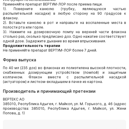
Применяйте препарат ВЕРТУМ-ЛОР после приема пищи.
1). Поверните канюлю (трубку, являющуюся частью
распылительной насадки) в любую сторону на 90 градусов к
флакону.
2). Вставьте канюлю в рот и направьте на воспаленные места в
полости рта или горле.
3). Нажмите на дозировочную помпу на верхней части флакона
столько раз, сколько предписано доз. Одно нажатие соответствует
одной дозе. Задержите дыхание во время впрыскивания.
Продолжительность терапии
Не применяйте препарат ВЕРТУМ-ЛОР более 7 дней.
Форма выпуска
По 40 мл (235 доз) во флаконах из полиэтилена высокой плотности,
снабженных дозирующим устройством (помпой) и защитным
колпачком. Флакон вместе с распылительной насадкой
(актуатором) и листком-вкладышем в пачке из картона.
Производитель и принимающий претензии
ВЕРТЕКС АО
385010, Республика Адыгея, г. Майкоп, ул. М. Горького, д. 46 (адрес
производства: 385010, Республика Адыгея, г. Майкоп, ул. Жени
Попова, д. 1)