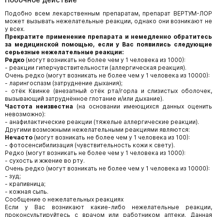
Подобно всем лекарственным препаратам, препарат ВЕРТУМ-ЛОР
может вызывать нежелательные реакции, однако они возникают не
у всех.
Прекратите применение препарата и немедленно обратитесь
за медицинской помощью, если у Вас появились следующие
серьезные нежелательные реакции:
Редко
(могут возникать не более чем у 1 человека из 1000):
- реакции гиперчувствительности (аллергическая реакция).
Очень редко (могут возникать не более чем у 1 человека из 10000):
- ларингоспазм (затруднение дыхания);
- отёк Квинке (внезапный отёк рта/горла и слизистых оболочек,
вызывающий затруднённое глотание и/или дыхание).
Частота неизвестна
(на основании имеющихся данных оценить
невозможно):
- анафилактические реакции (тяжелые аллергические реакции).
Другими возможными нежелательными реакциями являются:
Нечасто
(могут возникать не более чем у 1 человека из 100):
- фотосенсибилизация (чувствительность кожи к свету).
Редко (могут возникать не более чем у 1 человека из 1000):
- сухость и жжение во рту.
Очень редко (могут возникать не более чем у 1 человека из 10000):
- зуд;
- крапивница;
- кожная сыпь.
Сообщение о нежелательных реакциях
Если у Вас возникают какие-либо нежелательные реакции,
проконсультируйтесь с врачом или работником аптеки. Данная