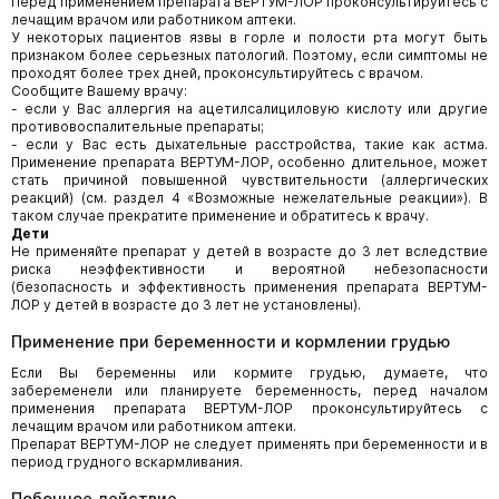
Перед применением препарата ВЕРТУМ-ЛОР проконсультируйтесь с
лечащим врачом или работником аптеки.
У некоторых пациентов язвы в горле и полости рта могут быть
признаком более серьезных патологий. Поэтому, если симптомы не
проходят более трех дней, проконсультируйтесь с врачом.
Сообщите Вашему врачу:
- если у Вас аллергия на ацетилсалициловую кислоту или другие
противовоспалительные препараты;
- если у Вас есть дыхательные расстройства, такие как астма.
Применение препарата ВЕРТУМ-ЛОР, особенно длительное, может
стать причиной повышенной чувствительности (аллергических
реакций) (см. раздел 4 «Возможные нежелательные реакции»). В
таком случае прекратите применение и обратитесь к врачу.
Дети
Не применяйте препарат у детей в возрасте до 3 лет вследствие
риска неэффективности и вероятной небезопасности
(безопасность и эффективность применения препарата ВЕРТУМ-
ЛОР у детей в возрасте до 3 лет не установлены).
Применение при беременности и кормлении грудью
Если Вы беременны или кормите грудью, думаете, что
забеременели или планируете беременность, перед началом
применения препарата ВЕРТУМ-ЛОР проконсультируйтесь с
лечащим врачом или работником аптеки.
Препарат ВЕРТУМ-ЛОР не следует применять при беременности и в
период грудного вскармливания.
Побочное действие