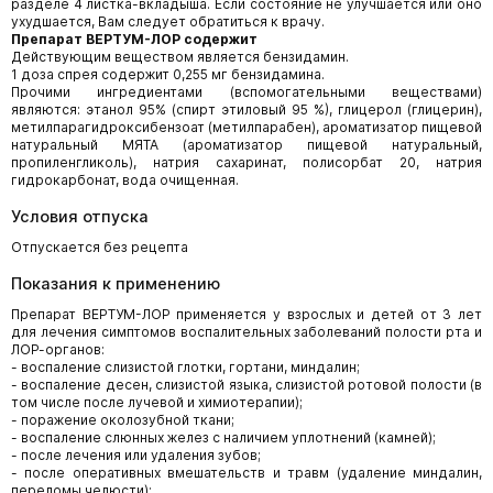
разделе 4 листка-вкладыша. Если состояние не улучшается или оно
ухудшается, Вам следует обратиться к врачу.
Препарат ВЕРТУМ-ЛОР содержит
Действующим веществом является бензидамин.
1 доза спрея содержит 0,255 мг бензидамина.
Прочими ингредиентами (вспомогательными веществами)
являются: этанол 95% (спирт этиловый 95 %), глицерол (глицерин),
метилпарагидроксибензоат (метилпарабен), ароматизатор пищевой
натуральный МЯТА (ароматизатор пищевой натуральный,
пропиленгликоль), натрия сахаринат, полисорбат 20, натрия
гидрокарбонат, вода очищенная.
Условия отпуска
Отпускается без рецепта
Показания к применению
Препарат ВЕРТУМ-ЛОР применяется у взрослых и детей от 3 лет
для лечения симптомов воспалительных заболеваний полости рта и
ЛОР-органов:
- воспаление слизистой глотки, гортани, миндалин;
- воспаление десен, слизистой языка, слизистой ротовой полости (в
том числе после лучевой и химиотерапии);
- поражение околозубной ткани;
- воспаление слюнных желез с наличием уплотнений (камней);
- после лечения или удаления зубов;
- после оперативных вмешательств и травм (удаление миндалин,
переломы челюсти);