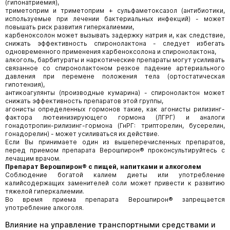
(гипонатриемия),
триметоприм и триметоприм + сульфаметоксазол (антибиотики,
используемые при лечении бактериальных инфекций) - может
повышать риск развития гиперкалиемии,
карбеноксолон может вызывать задержку натрия и, как следствие,
снижать эффективность спиронолактона - следует избегать
одновременного применения карбеноксолона и спиронолактона,
алкоголь, барбитураты и наркотические препараты могут усиливать
связанное со спиронолактоном резкое падение артериального
давления при перемене положения тела (ортостатическая
гипотензия),
антикоагулянты (производные кумарина) - спиронолактон может
снижать эффективность препаратов этой группы,
агонисты определенных гормонов такие, как агонисты рилизинг-
фактора лютеинизирующего гормона (ЛГРГ) и аналоги
гонадотропин-рилизинг-гормона (ГнРГ: трипторелин, бусерелин,
гонадорелин) - может усиливаться их действие.
Если Вы принимаете один из вышеперечисленных препаратов,
перед приемом препарата Верошпирон® проконсультируйтесь с
лечащим врачом.
Препарат Верошпирон® с пищей, напитками и алкоголем
Соблюдение богатой калием диеты или употребление
калийсодержащих заменителей соли может привести к развитию
тяжелой гиперкалиемии.
Во время приема препарата Верошпирон® запрещается
употребление алкоголя.
Влияние на управление транспортными средствами и