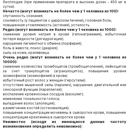
бесплодие (при применении препарата в высоких дозах - 450 мг в
сутки).
Нечасто (могут возникать не более чем у 1 человека из 100):
спутанность сознания;
сонливость (у пациентов с циррозом печени), головная боль;
повышенная утомляемость (астения), усталость.
Редко (могут возникать не более чем у 1 человека из 1000):
снижение уровня натрия в крови (гипонатриемия), избыточная
потеря жидкости (дегидратация);
нарушение пигментного обмена (порфирия);
боль в животе, понос (диарея);
сыпь на коже, крапивница.
Очень редко (могут возникать не более чем у 1 человека из
10000):
снижение количества тромбоцитов (тромбоцитопения), лейкоцитов
за счет гранулоцитов (агранулоцитоз), повышение уровня
эозинофилов (эозинофилия) в крови;
избыточный рост волос у женщин (гирсутизм);
отсутствие мышечной силы (паралич), нарушение двигательной или
сенсорной функции (параплегия);
воспаление кровеносных сосудов (васкулит);
изменение тональности голоса;
выпадение волос (алопеция);
размягчение костей (остеомаляция);
повышение концентрации мочевины в сыворотке крови, повышение
концентрации креатинина в сыворотке крови.
Неизвестно (исходя из имеющихся данных частоту
возникновения определить невозможно):