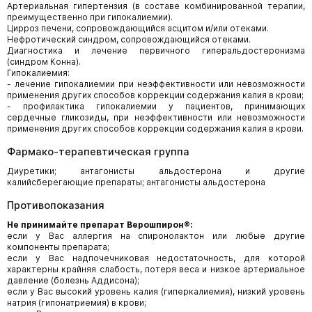
Артериальная гипертензия (в составе комбинированной терапии,
преимущественно при гипокалиемии).
Цирроз печени, сопровождающийся асцитом и/или отеками.
Нефротический синдром, сопровождающийся отеками.
Диагностика и лечение первичного гиперальдостеронизма
(синдром Конна).
Гипокалиемия:
- лечение гипокалиемии при неэффективности или невозможности
применения других способов коррекции содержания калия в крови;
- профилактика гипокалиемии у пациентов, принимающих
сердечные гликозиды, при неэффективности или невозможности
применения других способов коррекции содержания калия в крови.
Фармако-терапевтическая группа
Диуретики; антагонисты альдостерона и другие
калийсберегающие препараты; антагонисты альдостерона
Противопоказания
Не принимайте препарат Верошпирон®:
если у Вас аллергия на спиронолактон или любые другие
компоненты препарата;
если у Вас надпочечниковая недостаточность, для которой
характерны крайняя слабость, потеря веса и низкое артериальное
давление (болезнь Аддисона);
если у Вас высокий уровень калия (гиперкалиемия), низкий уровень
натрия (гипонатриемия) в крови;