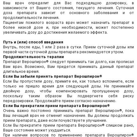
Ваш врач определит для Вас подходящую дозировку, в
зависимости от Вашего состояния, текущего лечения. Суточная
доза препарата зависит от основного заболевания и от
продолжительности лечения.
Пациентам пожилого возраста врач может назначить препарат в
более низкой дозе и, при необходимости, может постепенно
увеличивать дозу до достижения желаемого эффекта.
Путь и (или) способ введения
Внутрь, после еды, 1 или 2 раза в сутки. Прием суточной дозы или
первой части суточной дозы препарата рекомендуется утром.
Продолжительность терапии
Препарат Верошпирон® следует принимать так долго, как прописал
Вам врач. Возможно, Вам придется принимать данный препарат
длительное время.
Если Вы забыли принять препарат Верошпирон®
Если Вы пропустили дозу, примите ее, как только вспомните, если
только не пришло время для следующей дозы. Не принимайте
двойную дозу, чтобы компенсировать пропущенную дозу,
поскольку таким образом Вы подвергнете себя риску
передозировки. Продолжайте прием согласно назначению.
Если Вы прекратили прием препарата Верошпирон®
Очень важно постоянно принимать препарат Верошпирон®, пока
Ваш лечащий врач не отменит назначение. Вы должны продолжать
прием препарата, даже если почувствуете улучшение.
Если Вы прекратите прием препарата Верошпирон® слишком рано,
Ваше состояние может ухудшиться.
При наличии вопросов по применению препарата Верошпирон®