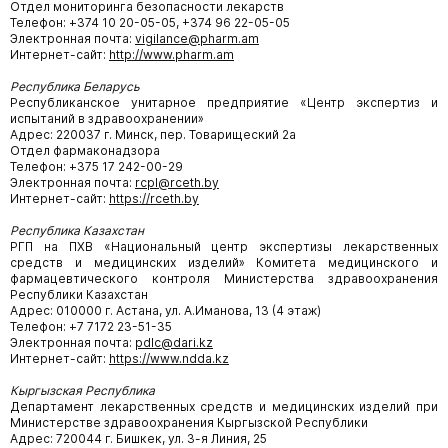
Отдел мониторинга безопасности лекарств
Телефон: +374 10 20-05-05, +374 96 22-05-05
Электронная почта:
vigilance@pharm.am
Интернет-сайт:
http://www.pharm.am
Республика Беларусь
Республиканское унитарное предприятие «Центр экспертиз и
испытаний в здравоохранении»
Адрес: 220037 г. Минск, пер. Товарищеский 2а
Отдел фармаконадзора
Телефон: +375 17 242-00-29
Электронная почта:
rcpl@rceth.by
Интернет-сайт:
https://rceth.by
Республика Казахстан
РГП на ПХВ «Национальный центр экспертизы лекарственных
средств и медицинских изделий» Комитета медицинского и
фармацевтического контроля Министерства здравоохранения
Республики Казахстан
Адрес: 010000 г. Астана, ул. А.Иманова, 13 (4 этаж)
Телефон: +7 7172 23-51-35
Электронная почта:
pdlc@dari.kz
Интернет-сайт:
https://www.ndda.kz
Кыргызская Республика
Департамент лекарственных средств и медицинских изделий при
Министерстве здравоохранения Кыргызской Республики
Адрес: 720044 г. Бишкек, ул. 3-я Линия, 25