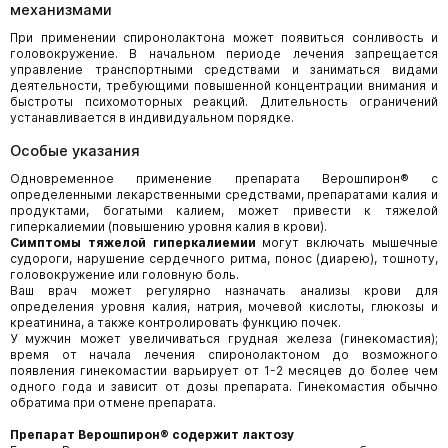
механизмами
При применении спиронолактона может появиться сонливость и
головокружение. В начальном периоде лечения запрещается
управление транспортными средствами и заниматься видами
деятельности, требующими повышенной концентрации внимания и
быстроты психомоторных реакций. Длительность ограничений
устанавливается в индивидуальном порядке.
Особые указания
Одновременное применение препарата Верошпирон®
с
определенными лекарственными средствами, препаратами калия и
продуктами, богатыми калием, может привести к тяжелой
гиперкалиемии (повышению уровня калия в крови).
Симптомы тяжелой гиперкалиемии
могут включать мышечные
судороги, нарушение сердечного ритма, понос (диарею), тошноту,
головокружение или головную боль.
Ваш врач может регулярно назначать анализы крови для
определения уровня калия, натрия, мочевой кислоты, глюкозы и
креатинина, а также контролировать функцию почек.
У мужчин может увеличиваться грудная железа (гинекомастия);
время от начала лечения спиронолактоном до возможного
появления гинекомастии варьирует от 1-2 месяцев до более чем
одного года и зависит от дозы препарата. Гинекомастия обычно
обратима при отмене препарата.
Препарат Верошпирон® содержит лактозу