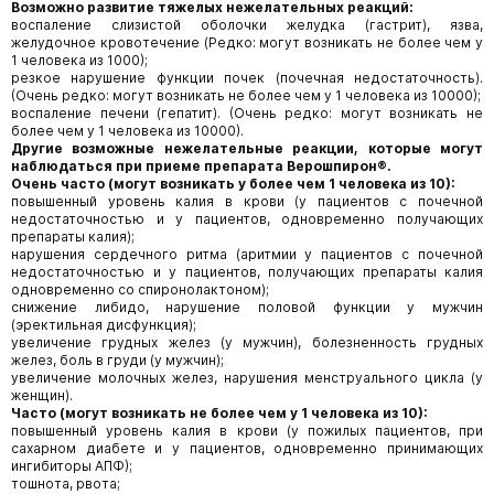
Возможно развитие тяжелых нежелательных реакций:
воспаление слизистой оболочки желудка (гастрит), язва,
желудочное кровотечение (Редко: могут возникать не более чем у
1 человека из 1000);
резкое нарушение функции почек (почечная недостаточность).
(Очень редко: могут возникать не более чем у 1 человека из 10000);
воспаление печени (гепатит). (Очень редко: могут возникать не
более чем у 1 человека из 10000).
Другие возможные нежелательные реакции, которые могут
наблюдаться при приеме препарата Верошпирон®.
Очень часто (могут возникать у более чем 1 человека из 10):
повышенный уровень калия в крови (у пациентов с почечной
недостаточностью и у пациентов, одновременно получающих
препараты калия);
нарушения сердечного ритма (аритмии у пациентов с почечной
недостаточностью и у пациентов, получающих препараты калия
одновременно со спиронолактоном);
снижение либидо, нарушение половой функции у мужчин
(эректильная дисфункция);
увеличение грудных желез (у мужчин), болезненность грудных
желез, боль в груди (у мужчин);
увеличение молочных желез, нарушения менструального цикла (у
женщин).
Часто (могут возникать не более чем у 1 человека из 10):
повышенный уровень калия в крови (у пожилых пациентов, при
сахарном диабете и у пациентов, одновременно принимающих
ингибиторы АПФ);
тошнота, рвота;