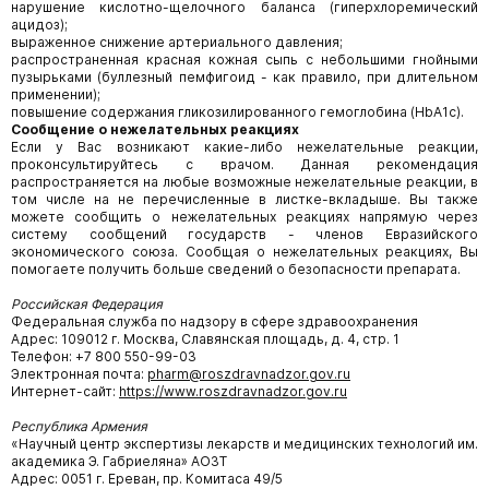
нарушение кислотно-щелочного баланса (гиперхлоремический
ацидоз);
выраженное снижение артериального давления;
распространенная красная кожная сыпь с небольшими гнойными
пузырьками (буллезный пемфигоид - как правило, при длительном
применении);
повышение содержания гликозилированного гемоглобина (HbA1c).
Сообщение о нежелательных реакциях
Если у Вас возникают какие-либо нежелательные реакции,
проконсультируйтесь с врачом. Данная рекомендация
распространяется на любые возможные нежелательные реакции, в
том числе на не перечисленные в листке-вкладыше. Вы также
можете сообщить о нежелательных реакциях напрямую через
систему сообщений государств - членов Евразийского
экономического союза. Сообщая о нежелательных реакциях, Вы
помогаете получить больше сведений о безопасности препарата.
Российская Федерация
Федеральная служба по надзору в сфере здравоохранения
Адрес: 109012 г. Москва, Славянская площадь, д. 4, стр. 1
Телефон: +7 800 550-99-03
Электронная почта:
pharm@roszdravnadzor.gov.ru
Интернет-сайт:
https://www.roszdravnadzor.gov.ru
Республика Армения
«Научный центр экспертизы лекарств и медицинских технологий им.
академика Э. Габриеляна» АОЗТ
Адрес: 0051 г. Ереван, пр. Комитаса 49/5