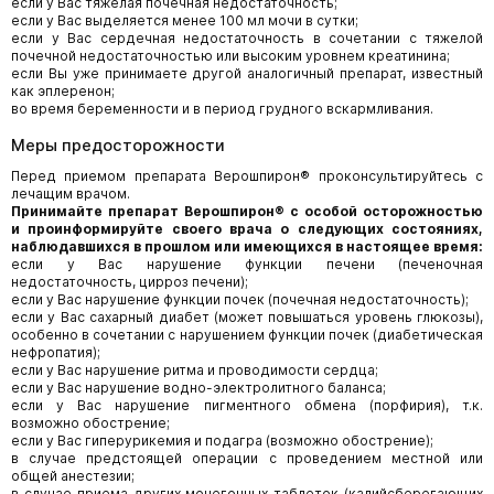
если у Вас тяжелая почечная недостаточность;
если у Вас выделяется менее 100 мл мочи в сутки;
если у Вас сердечная недостаточность в сочетании с тяжелой
почечной недостаточностью или высоким уровнем креатинина;
если Вы уже принимаете другой аналогичный препарат, известный
как эплеренон;
во время беременности и в период грудного вскармливания.
Меры предосторожности
Перед приемом препарата Верошпирон®
проконсультируйтесь с
лечащим врачом.
Принимайте препарат Верошпирон® с особой осторожностью
и проинформируйте своего врача о следующих состояниях,
наблюдавшихся в прошлом или имеющихся в настоящее время:
если у Вас нарушение функции печени (печеночная
недостаточность, цирроз печени);
если у Вас нарушение функции почек (почечная недостаточность);
если у Вас сахарный диабет (может повышаться уровень глюкозы),
особенно в сочетании с нарушением функции почек (диабетическая
нефропатия);
если у Вас нарушение ритма и проводимости сердца;
если у Вас нарушение водно-электролитного баланса;
если у Вас нарушение пигментного обмена (порфирия), т.к.
возможно обострение;
если у Вас гиперурикемия и подагра (возможно обострение);
в случае предстоящей операции с проведением местной или
общей анестезии;
в случае приема других мочегонных таблеток (калийсберегающих