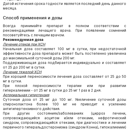
Датой истечения срока годности является последний день данного
месяца.
Способ применения и дозы
Всегда принимайте препарат в полном соответствии с
рекомендациями лечащего врача. При появлении сомнений
посоветуйтесь с лечащим врачом.
Рекомендуемая доза
Лечение отеков при ХСН
Начальная доза составляет 100 мг в сутки, при недостаточной
эффективности доза препарата может быть постепенно увеличена
до максимальной суточной дозы 200 мг.
Поддерживающая доза подбирается индивидуально и составляет
от 25 до 200 мг в сутки.
Лечение тяжелой ХСН
При хорошей переносимости лечения доза составляет от 25 до 50
мг в сутки.
При плохой переносимости терапии или при развитии
гиперкалиемии - от 25 мг в сутки до 25 мг 1 раз в 2 дня.
Артериальная гипертензия
Суточная доза от 25 мг до 100 мг. Увеличение суточной дозы
спиронолактона более 100 мг не приводит к усилению
антигипертензивного действия.
При других состояниях/заболеваниях (цирроз печени,
сопровождающийся асцитом и/или отеками, нефротический
синдром, сопровождающийся отеками, при диагностике и лечении
первичного гиперальдостеронизма (синдром Конна), гипокалиемии)