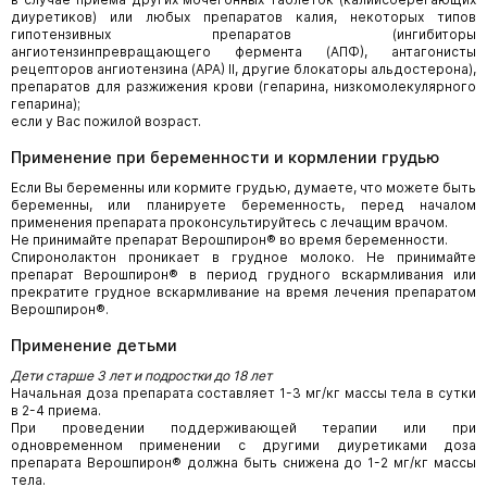
диуретиков) или любых препаратов калия, некоторых типов
гипотензивных препаратов (ингибиторы
ангиотензинпревращающего фермента (АПФ), антагонисты
рецепторов ангиотензина (АРА) II, другие блокаторы альдостерона),
препаратов для разжижения крови (гепарина, низкомолекулярного
гепарина);
если у Вас пожилой возраст.
Применение при беременности и кормлении грудью
Если Вы беременны или кормите грудью, думаете, что можете быть
беременны, или планируете беременность, перед началом
применения препарата проконсультируйтесь с лечащим врачом.
Не принимайте препарат Верошпирон® во время беременности.
Спиронолактон проникает в грудное молоко. Не принимайте
препарат Верошпирон® в период грудного вскармливания или
прекратите грудное вскармливание на время лечения препаратом
Верошпирон®.
Применение детьми
Дети старше 3 лет и подростки до 18 лет
Начальная доза препарата составляет 1-3 мг/кг массы тела в сутки
в 2-4 приема.
При проведении поддерживающей терапии или при
одновременном применении с другими диуретиками доза
препарата Верошпирон® должна быть снижена до 1-2 мг/кг массы
тела.