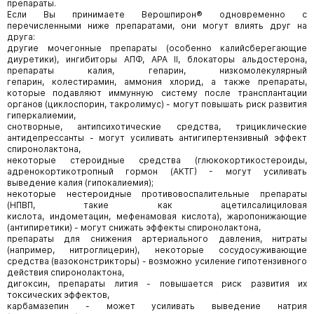
препараты.
Если Вы принимаете Верошпирон® одновременно с
перечисленными ниже препаратами, они могут влиять друг на
друга:
другие мочегонные препараты (особенно калийсберегающие
диуретики), ингибиторы АПФ, АРА II, блокаторы альдостерона,
препараты калия, гепарин, низкомолекулярный
гепарин, колестирамин, аммония хлорид, а также препараты,
которые подавляют иммунную систему после трансплантации
органов (циклоспорин, такролимус) - могут повышать риск развития
гиперкалиемии,
снотворные, антипсихотические средства, трициклические
антидепрессанты - могут усиливать антигипертензивный эффект
спиронолактона,
некоторые стероидные средства (глюкокортикостероиды,
адренокортикотропный гормон (АКТГ) - могут усиливать
выведение калия (гипокалиемия);
некоторые нестероидные противовоспалительные препараты
(НПВП, такие как ацетилсалициловая
кислота, индометацин, мефенамовая кислота), жаропонижающие
(антипиретики) - могут снижать эффекты спиронолактона,
препараты для снижения артериального давления, нитраты
(например, нитроглицерин), некоторые сосудосуживающие
средства (вазоконстрикторы) - возможно усиление гипотензивного
действия спиронолактона,
дигоксин, препараты лития - повышается риск развития их
токсических эффектов,
карбамазепин - может усиливать выведение натрия