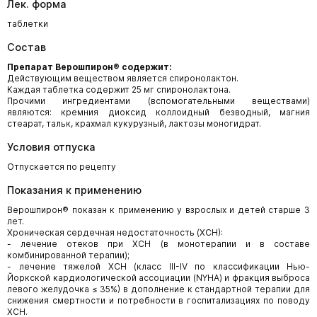
Лек. форма
таблетки
Состав
Препарат Верошпирон® содержит:
Действующим веществом является спиронолактон.
Каждая таблетка содержит 25 мг спиронолактона.
Прочими ингредиентами (вспомогательными веществами)
являются: кремния диоксид коллоидный безводный, магния
стеарат, тальк, крахмал кукурузный, лактозы моногидрат.
Условия отпуска
Отпускается по рецепту
Показания к применению
Верошпирон® показан к применению у взрослых и детей старше 3
лет.
Хроническая сердечная недостаточность (ХСН):
- лечение отеков при ХСН (в монотерапии и в составе
комбинированной терапии);
- лечение тяжелой ХСН (класс III-IV по классификации Нью-
Йоркской кардиологической ассоциации (NYHA) и фракция выброса
левого желудочка ≤ 35%) в дополнение к стандартной терапии для
снижения смертности и потребности в госпитализациях по поводу
ХСН.