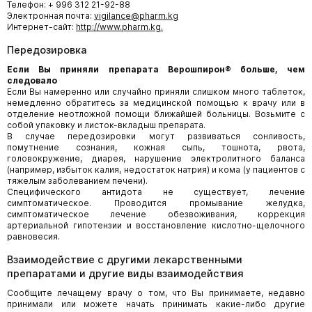
Телефон: + 996 312 21-92-88
Электронная почта:
vigilance@pharm.kg
Интернет-сайт:
http://www.pharm.kg.
Передозировка
Если Вы приняли препарата Верошпирон® больше, чем
следовало
Если Вы намеренно или случайно приняли слишком много таблеток,
немедленно обратитесь за медицинской помощью к врачу или в
отделение неотложной помощи ближайшей больницы. Возьмите с
собой упаковку и листок-вкладыш препарата.
В случае передозировки могут развиваться сонливость,
помутнение сознания, кожная сыпь, тошнота, рвота,
головокружение, диарея, нарушение электролитного баланса
(например, избыток калия, недостаток натрия) и кома (у пациентов с
тяжелым заболеванием печени).
Специфического антидота не существует, лечение
симптоматическое. Проводится промывание желудка,
симптоматическое лечение обезвоживания, коррекция
артериальной гипотензии и восстановление кислотно-щелочного
равновесия.
Взаимодействие с другими лекарственными
препаратами и другие виды взаимодействия
Сообщите лечащему врачу о том, что Вы принимаете, недавно
принимали или можете начать принимать какие-либо другие