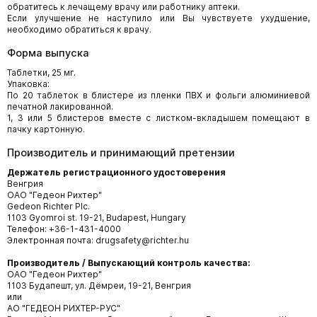
обратитесь к лечащему врачу или работнику аптеки.
Если улучшение не наступило или Вы чувствуете ухудшение,
необходимо обратиться к врачу.
Форма выпуска
Таблетки, 25 мг.
Упаковка:
По 20 таблеток в блистере из пленки ПВХ и фольги алюминиевой
печатной лакированной.
1, 3 или 5 блистеров вместе с листком-вкладышем помещают в
пачку картонную.
Производитель и принимающий претензии
Держатель регистрационного удостоверения
Венгрия
ОАО "Гедеон Рихтер"
Gedeon Richter Plc.
1103 Gyomroi st. 19-21, Budapest, Hungary
Телефон: +36-1-431-4000
Электронная почта: drugsafety@richter.hu
Производитель / Выпускающий контроль качества:
ОАО "Гедеон Рихтер"
1103 Будапешт, ул. Дёмреи, 19-21, Венгрия
или
АО "ГЕДЕОН РИХТЕР-РУС"