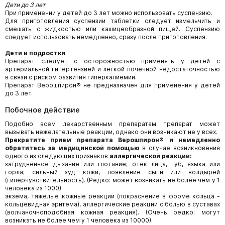
Дети до 3 лет
При применении у детей до 3 лет можно использовать суспензию.
Для приготовления суспензии таблетки следует измельчить и
смешать с жидкостью или кашицеобразной пищей. Суспензию
следует использовать немедленно, сразу после приготовления.
Дети и подростки
Препарат следует с осторожностью применять у детей с
артериальной гипертензией и легкой почечной недостаточностью
в связи с риском развития гиперкалиемии.
Препарат Верошпирон® не предназначен для применения у детей
до 3 лет.
Побочное действие
Подобно всем лекарственным препаратам препарат может
вызывать нежелательные реакции, однако они возникают не у всех.
Прекратите прием препарата Верошпирон® и немедленно
обратитесь за медицинской помощью
в случае возникновения
одного из следующих признаков
аллергической реакции:
затрудненное дыхание или глотание; отек лица, губ, языка или
горла; сильный зуд кожи, появление сыпи или волдырей
(гиперчувствительность). (Редко: может возникать не более чем у 1
человека из 1000);
экзема, тяжелые кожные реакции (покраснение в форме кольца -
кольцевидная эритема), аллергические реакции с болью в суставах
(волчаночноподобная кожная реакция). (Очень редко: могут
возникать не более чем у 1 человека из 10000).