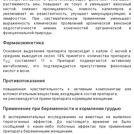
растяжимость вен, повышает их тонус и уменьшает венозный
застой; снижает проницаемость, ломкость капилляров и
увеличивает их резистентность; улучшает микроциркуляцию и
лимфоотток. При систематическом применении уменьшает
выраженность клинических проявлений хронической венозной
недостаточности нижних конечностей органической и
функциональной природы.
Фармакокинетика
Основное выделение препарата происходит с калом. С мочой в
среднем выводится около 14% принятого количества препарата.
T
составляет 11 ч. Препарат подвергается активному
1/2
метаболизму, что подтверждается присутствием феноловых
кислот в моче.
Противопоказания
повышенная чувствительность к активным компонентам или
вспомогательным веществам, входящим в состав препарата;
не рекомендуется прием препарата кормящим женщинам.
Применение при беременности и кормлении грудью
В экспериментальных исследованиях на животных не выявлено
тератогенных эффектов. До настоящего времени не было
сообщений о каких-либо побочных эффектах при применении
препарата беременными женщинами.