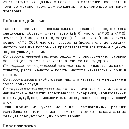
Из-за отсутствия данных относительно экскреции препарата в
грудное молоко, кормящим женщинам не рекомендуется прием
препарата.
Побочное действие
Частота развития нежелательных реакций представлена
следующим образом: очень часто (≥1/10), часто (≥1/100 и <1/10),
нечасто (≥1/1000 и <1/100), редко (≥1/10 000 и <1/1000) и очень
редко (<1/10 000), частота неизвестна (нежелательные реакции,
частоту развития которых не представляется возможным оценить
по доступным данным).
Со стороны нервной системы:
редко – головокружение, головная
боль, общее недомогание; частота неизвестна – судороги.
Со стороны пищеварительной системы:
часто – диарея, диспепсия,
тошнота, рвота; нечасто – колиты; частота неизвестна – боли в
животе.
Со стороны дыхательной системы:
частота неизвестна – першение в
горле, боль в груди.
Со стороны кожных покровов:
редко – сыпь, зуд, крапивница; частота
неизвестна – дерматит аллергический, гиперемия, изолированный
отек лица, губ, век, в исключительных случаях ангионевротический
отек.
Если любые из указанных выше нежелательных реакций
усугубляются, или пациент заметил другие нежелательные
реакции, следует сообщить об этом врачу.
Передозировка