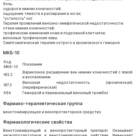
боль;
судороги нижних конечностей;
ощущение тяжести и распирания в ногах;
"усталость" ног.
Терапия проявлений венозно-лимфатической недостаточности:
отеки нижних конечностей;
трофические изменения кожи и подкожной клетчатки;
венозные трофические язвы.
Симптоматическая терапия острого и хронического гемороя.
МКБ-10
Код
Показание
МКБ-10
Варикозное расширение вен нижних конечностей с язвой
I83.2
и воспалением
Венозная недостаточность (хроническая)
I87.2
(периферическая)
K64
Геморрой и перианальный венозный тромбоз
Фармако-терапевтическая группа
венотонизирующее и венопротекторное средство
Фармакологические свойства
Венотонизирующий и венопротекторный препарат. Оказывает
ангиопротекторное и венотонизирующее действие. Уменьшает