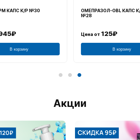
М КАПС К/Р №30
ОМЕПРАЗОЛ-OBL КАПС К
№28
945₽
125₽
Цена от
В корзину
В корзину
Акции