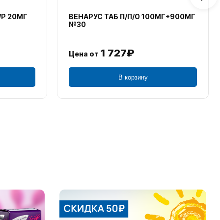
/Р 20МГ
ВЕНАРУС ТАБ П/П/О 100МГ+900МГ
№30
1 727₽
Цена от
В корзину