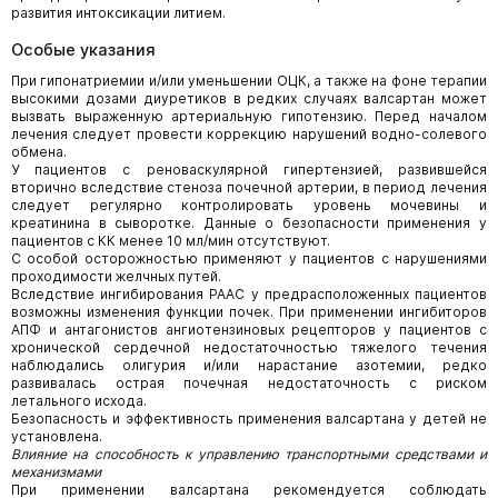
развития интоксикации литием.
Особые указания
При гипонатриемии и/или уменьшении ОЦК, а также на фоне терапии
высокими дозами диуретиков в редких случаях валсартан может
вызвать выраженную артериальную гипотензию. Перед началом
лечения следует провести коррекцию нарушений водно-солевого
обмена.
У пациентов с реноваскулярной гипертензией, развившейся
вторично вследствие стеноза почечной артерии, в период лечения
следует регулярно контролировать уровень мочевины и
креатинина в сыворотке. Данные о безопасности применения у
пациентов с КК менее 10 мл/мин отсутствуют.
С особой осторожностью применяют у пациентов с нарушениями
проходимости желчных путей.
Вследствие ингибирования РААС у предрасположенных пациентов
возможны изменения функции почек. При применении ингибиторов
АПФ и антагонистов ангиотензиновых рецепторов у пациентов с
хронической сердечной недостаточностью тяжелого течения
наблюдались олигурия и/или нарастание азотемии, редко
развивалась острая почечная недостаточность с риском
летального исхода.
Безопасность и эффективность применения валсартана у детей не
установлена.
Влияние на способность к управлению транспортными средствами и
механизмами
При применении валсартана рекомендуется соблюдать