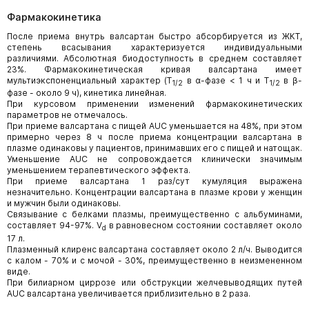
Фармакокинетика
После приема внутрь валсартан быстро абсорбируется из ЖКТ,
степень всасывания характеризуется индивидуальными
различиями. Абсолютная биодоступность в среднем составляет
23%. Фармакокинетическая кривая валсартана имеет
мультиэкспоненциальный характер (T
в α-фазе < 1 ч и T
в β-
1/2
1/2
фазе - около 9 ч), кинетика линейная.
При курсовом применении изменений фармакокинетических
параметров не отмечалось.
При приеме валсартана с пищей AUC уменьшается на 48%, при этом
примерно через 8 ч после приема концентрации валсартана в
плазме одинаковы у пациентов, принимавших его с пищей и натощак.
Уменьшение AUC не сопровождается клинически значимым
уменьшением терапевтического эффекта.
При приеме валсартана 1 раз/сут кумуляция выражена
незначительно. Концентрации валсартана в плазме крови у женщин
и мужчин были одинаковы.
Связывание с белками плазмы, преимущественно с альбуминами,
составляет 94-97%. V
в равновесном состоянии составляет около
d
17 л.
Плазменный клиренс валсартана составляет около 2 л/ч. Выводится
с калом - 70% и с мочой - 30%, преимущественно в неизмененном
виде.
При билиарном циррозе или обструкции желчевыводящих путей
AUC валсартана увеличивается приблизительно в 2 раза.