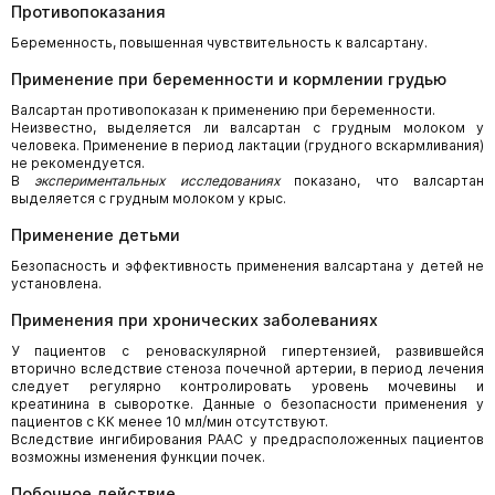
Противопоказания
Беременность, повышенная чувствительность к валсартану.
Применение при беременности и кормлении грудью
Валсартан противопоказан к применению при беременности.
Неизвестно, выделяется ли валсартан с грудным молоком у
человека. Применение в период лактации (грудного вскармливания)
не рекомендуется.
В
экспериментальных исследованиях
показано, что валсартан
выделяется с грудным молоком у крыс.
Применение детьми
Безопасность и эффективность применения валсартана у детей не
установлена.
Применения при хронических заболеваниях
У пациентов с реноваскулярной гипертензией, развившейся
вторично вследствие стеноза почечной артерии, в период лечения
следует регулярно контролировать уровень мочевины и
креатинина в сыворотке. Данные о безопасности применения у
пациентов с КК менее 10 мл/мин отсутствуют.
Вследствие ингибирования РААС у предрасположенных пациентов
возможны изменения функции почек.
Побочное действие