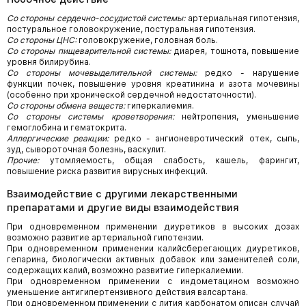
Со стороны сердечно-сосудистой системы:
артериальная гипотензия,
постуральное головокружение, постуральная гипотензия.
Со стороны ЦНС:
головокружение, головная боль.
Со стороны пищеварительной системы:
диарея, тошнота, повышение
уровня билирубина.
Со стороны мочевыделительной системы:
редко - нарушение
функции почек, повышение уровня креатинина и азота мочевины
(особенно при хронической сердечной недостаточности).
Со стороны обмена веществ:
гиперкалиемия.
Со стороны системы кроветворения:
нейтропения, уменьшение
гемоглобина и гематокрита.
Аллергические реакции:
редко - ангионевротический отек, сыпь,
зуд, сывороточная болезнь, васкулит.
Прочие:
утомляемость, общая слабость, кашель, фарингит,
повышение риска развития вирусных инфекций.
Взаимодействие с другими лекарственными
препаратами и другие виды взаимодействия
При одновременном применении диуретиков в высоких дозах
возможно развитие артериальной гипотензии.
При одновременном применении калийсберегающих диуретиков,
гепарина, биологически активных добавок или заменителей соли,
содержащих калий, возможно развитие гиперкалиемии.
При одновременном применении с индометацином возможно
уменьшение антигипертензивного действия валсартана.
При одновременном применении с лития карбонатом описан случай