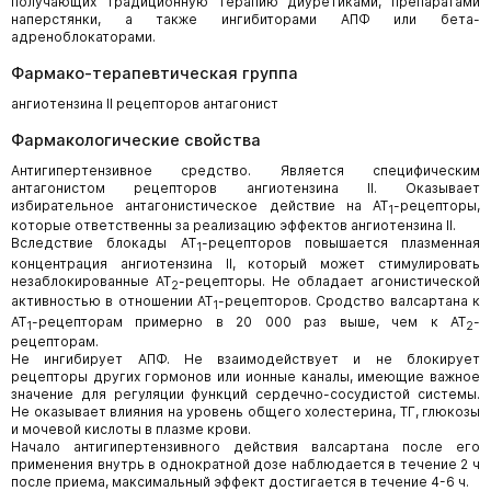
получающих традиционную терапию диуретиками, препаратами
наперстянки, а также ингибиторами АПФ или бета-
адреноблокаторами.
Фармако-терапевтическая группа
ангиотензина II рецепторов антагонист
Фармакологические свойства
Антигипертензивное средство. Является специфическим
антагонистом рецепторов ангиотензина II. Оказывает
избирательное антагонистическое действие на AT
-рецепторы,
1
которые ответственны за реализацию эффектов ангиотензина II.
Вследствие блокады AT
-рецепторов повышается плазменная
1
концентрация ангиотензина II, который может стимулировать
незаблокированные AT
-рецепторы. Не обладает агонистической
2
активностью в отношении AT
-рецепторов. Сродство валсартана к
1
AT
-рецепторам примерно в 20 000 раз выше, чем к AT
-
1
2
рецепторам.
Не ингибирует АПФ. Не взаимодействует и не блокирует
рецепторы других гормонов или ионные каналы, имеющие важное
значение для регуляции функций сердечно-сосудистой системы.
Не оказывает влияния на уровень общего холестерина, ТГ, глюкозы
и мочевой кислоты в плазме крови.
Начало антигипертензивного действия валсартана после его
применения внутрь в однократной дозе наблюдается в течение 2 ч
после приема, максимальный эффект достигается в течение 4-6 ч.