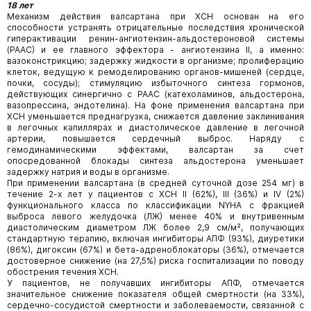
18 лет
Механизм действия валсартана при ХСН основан на его
способности устранять отрицательные последствия хронической
гиперактивации ренин-ангиотензин-альдостероновой системы
(РААС) и ее главного эффектора - ангиотензина II, а именно:
вазоконстрикцию; задержку жидкости в организме; пролиферацию
клеток, ведущую к ремоделированию органов-мишеней (сердце,
почки, сосуды); стимуляцию избыточного синтеза гормонов,
действующих синергично с РААС (катехоламинов, альдостерона,
вазопрессина, эндотелина). На фоне применения валсартана при
ХСН уменьшается преднагрузка, снижается давление заклинивания
в легочных капиллярах и диастолическое давление в легочной
артерии, повышается сердечный выброс. Наряду с
гемодинамическими эффектами, валсартан за счет
опосредованной блокады синтеза альдостерона уменьшает
задержку натрия и воды в организме.
При применении валсартана (в средней суточной дозе 254 мг) в
течение 2-х лет у пациентов с ХСН II (62%), III (36%) и IV (2%)
функционального класса по классификации NYHA с фракцией
выброса левого желудочка (ЛЖ) менее 40% и внутривенным
диастолическим диаметром ЛЖ более 2,9 см/м², получающих
стандартную терапию, включая ингибиторы АПФ (93%), диуретики
(86%), дигоксин (67%) и бета-адреноблокаторы (36%), отмечается
достоверное снижение (на 27,5%) риска госпитализации по поводу
обострения течения ХСН.
У пациентов, не получавших ингибиторы АПФ, отмечается
значительное снижение показателя общей смертности (на 33%),
сердечно-сосудистой смертности и заболеваемости, связанной с