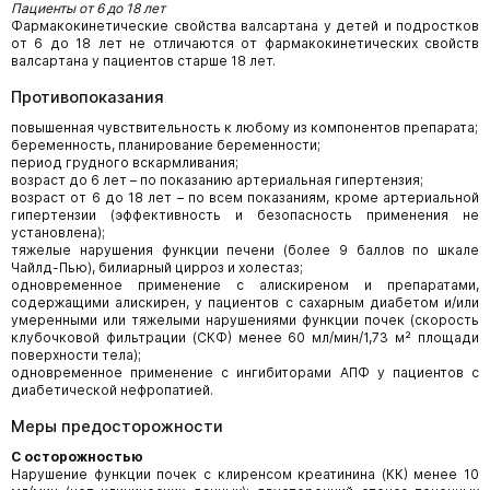
Пациенты от 6 до 18 лет
Фармакокинетические свойства валсартана у детей и подростков
от 6 до 18 лет не отличаются от фармакокинетических свойств
валсартана у пациентов старше 18 лет.
Противопоказания
повышенная чувствительность к любому из компонентов препарата;
беременность, планирование беременности;
период грудного вскармливания;
возраст до 6 лет – по показанию артериальная гипертензия;
возраст от 6 до 18 лет – по всем показаниям, кроме артериальной
гипертензии (эффективность и безопасность применения не
установлена);
тяжелые нарушения функции печени (более 9 баллов по шкале
Чайлд-Пью), билиарный цирроз и холестаз;
одновременное применение с алискиреном и препаратами,
содержащими алискирен, у пациентов с сахарным диабетом и/или
умеренными или тяжелыми нарушениями функции почек (скорость
клубочковой фильтрации (СКФ) менее 60 мл/мин/1,73 м² площади
поверхности тела);
одновременное применение с ингибиторами АПФ у пациентов с
диабетической нефропатией.
Меры предосторожности
С осторожностью
Нарушение функции почек с клиренсом креатинина (КК) менее 10