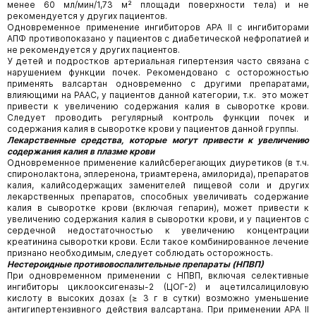
менее 60 мл/мин/1,73 м² площади поверхности тела) и не
рекомендуется у других пациентов.
Одновременное применение ингибиторов АРА II с ингибиторами
АПФ противопоказано у пациентов с диабетической нефропатией и
не рекомендуется у других пациентов.
У детей и подростков артериальная гипертензия часто связана с
нарушением функции почек. Рекомендовано с осторожностью
применять валсартан одновременно с другими препаратами,
влияющими на РААС, у пациентов данной категории, т.к. это может
привести к увеличению содержания калия в сыворотке крови.
Следует проводить регулярный контроль функции почек и
содержания калия в сыворотке крови у пациентов данной группы.
Лекарственные средства, которые могут привести к увеличению
содержания калия в плазме крови
Одновременное применение калийсберегающих диуретиков (в т.ч.
спиронолактона, эплеренона, триамтерена, амилорида), препаратов
калия, калийсодержащих заменителей пищевой соли и других
лекарственных препаратов, способных увеличивать содержание
калия в сыворотке крови (включая гепарин), может привести к
увеличению содержания калия в сыворотки крови, и у пациентов с
сердечной недостаточностью к увеличению концентрации
креатинина сыворотки крови. Если такое комбинированное лечение
признано необходимым, следует соблюдать осторожность.
Нестероидные противовоспалительные препараты (НПВП)
При одновременном применении с НПВП, включая селективные
ингибиторы циклооксигеназы-2 (ЦОГ-2) и ацетилсалициловую
кислоту в высоких дозах (≥ 3 г в сутки) возможно уменьшение
антигипертензивного действия валсартана. При применении АРА II