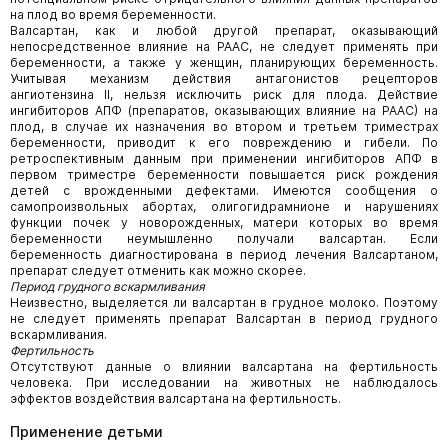
на плод во время беременности.
Валсартан, как и любой другой препарат, оказывающий
непосредственное влияние на РААС, не следует применять при
беременности, а также у женщин, планирующих беременность.
Учитывая механизм действия антагонистов рецепторов
ангиотензина II, нельзя исключить риск для плода. Действие
ингибиторов АПФ (препаратов, оказывающих влияние на РААС) на
плод, в случае их назначения во втором и третьем триместрах
беременности, приводит к его повреждению и гибели. По
ретроспективным данным при применении ингибиторов АПФ в
первом триместре беременности повышается риск рождения
детей с врожденными дефектами. Имеются сообщения о
самопроизвольных абортах, олигогидрамнионе и нарушениях
функции почек у новорожденных, матери которых во время
беременности неумышленно получали валсартан. Если
беременность диагностирована в период лечения Валсартаном,
препарат следует отменить как можно скорее.
Период грудного вскармливания
Неизвестно, выделяется ли валсартан в грудное молоко. Поэтому
не следует применять препарат Валсартан в период грудного
вскармливания.
Фертильность
Отсутствуют данные о влиянии валсартана на фертильность
человека. При исследовании на животных не наблюдалось
эффектов воздействия валсартана на фертильность.
Применение детьми