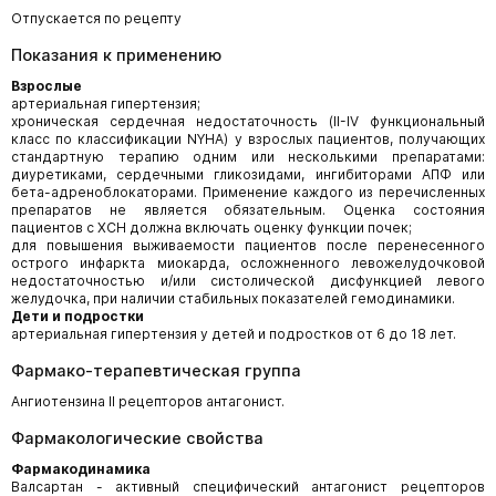
Отпускается по рецепту
Показания к применению
Взрослые
артериальная гипертензия;
хроническая сердечная недостаточность (II-IV функциональный
класс по классификации NYHA) у взрослых пациентов, получающих
стандартную терапию одним или несколькими препаратами:
диуретиками, сердечными гликозидами, ингибиторами АПФ или
бета-адреноблокаторами. Применение каждого из перечисленных
препаратов не является обязательным. Оценка состояния
пациентов с ХСН должна включать оценку функции почек;
для повышения выживаемости пациентов после перенесенного
острого инфаркта миокарда, осложненного левожелудочковой
недостаточностью и/или систолической дисфункцией левого
желудочка, при наличии стабильных показателей гемодинамики.
Дети и подростки
артериальная гипертензия у детей и подростков от 6 до 18 лет.
Фармако-терапевтическая группа
Ангиотензина II рецепторов антагонист.
Фармакологические свойства
Фармакодинамика
Валсартан - активный специфический антагонист рецепторов