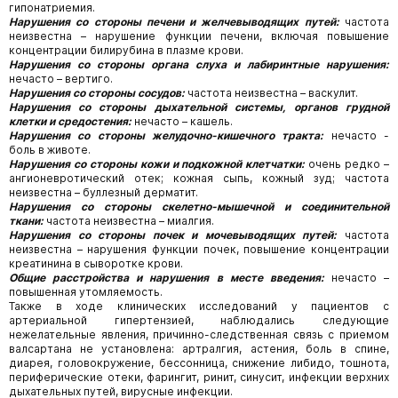
гипонатриемия.
Нарушения со стороны печени и желчевыводящих путей:
частота
неизвестна – нарушение функции печени, включая повышение
концентрации билирубина в плазме крови.
Нарушения со стороны органа слуха и лабиринтные нарушения:
нечасто – вертиго.
Нарушения со стороны сосудов:
частота неизвестна – васкулит.
Нарушения со стороны дыхательной системы, органов грудной
клетки и средостения:
нечасто – кашель.
Нарушения со стороны желудочно-кишечного тракта:
нечасто -
боль в животе.
Нарушения со стороны кожи и подкожной клетчатки:
очень редко –
ангионевротический отек; кожная сыпь, кожный зуд; частота
неизвестна – буллезный дерматит.
Нарушения со стороны скелетно-мышечной и соединительной
ткани:
частота неизвестна – миалгия.
Нарушения со стороны почек и мочевыводящих путей:
частота
неизвестна – нарушения функции почек, повышение концентрации
креатинина в сыворотке крови.
Общие расстройства и нарушения в месте введения:
нечасто –
повышенная утомляемость.
Также в ходе клинических исследований у пациентов с
артериальной гипертензией, наблюдались следующие
нежелательные явления, причинно-следственная связь с приемом
валсартана не установлена: артралгия, астения, боль в спине,
диарея, головокружение, бессонница, снижение либидо, тошнота,
периферические отеки, фарингит, ринит, синусит, инфекции верхних
дыхательных путей, вирусные инфекции.