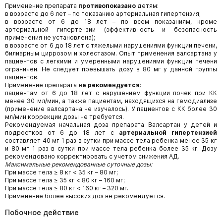
Применение препарата
противопоказано
детям:
в возрасте до 6 лет – по показанию артериальная гипертензия;
в возрасте от 6 до 18 лет – по всем показаниям, кроме
артериальной гипертензии (эффективность и безопасность
применения не установлена);
в возрасте от 6 до 18 лет с тяжелыми нарушениями функции печени,
билиарным циррозом и холестазом. Опыт применения валсартана у
пациентов с легкими и умеренными нарушениями функции печени
ограничен. Не следует превышать дозу в 80 мг у данной группы
пациентов.
Применение препарата
не рекомендуется
:
пациентам от 6 до 18 лет с нарушением функции почек при КК
менее 30 мл/мин, а также пациентам, находящихся на гемодиализе
(применение валсартана не изучалось). У пациентов с КК более 30
мл/мин коррекции дозы не требуется.
Рекомендуемая начальная доза препарата Валсартан у детей и
подростков от 6 до 18 лет с
артериальной гипертензией
составляет 40 мг 1 раз в сутки при массе тела ребенка менее 35 кг
и 80 мг 1 раз в сутки при массе тела ребенка более 35 кг. Дозу
рекомендовано корректировать с учетом снижения АД.
Максимальные рекомендованные суточные дозы:
При массе тела ≥ 8 кг < 35 кг – 80 мг;
При массе тела ≥ 35 кг < 80 кг – 160 мг;
При массе тела ≥ 80 кг < 160 кг – 320 мг.
Применение более высоких доз не рекомендуется.
Побочное действие