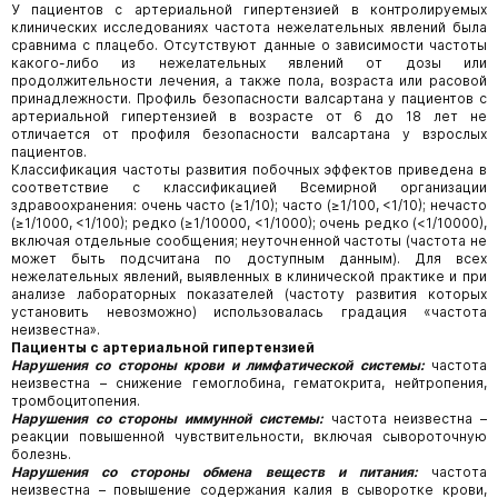
У пациентов с артериальной гипертензией в контролируемых
клинических исследованиях частота нежелательных явлений была
сравнима с плацебо. Отсутствуют данные о зависимости частоты
какого-либо из нежелательных явлений от дозы или
продолжительности лечения, а также пола, возраста или расовой
принадлежности. Профиль безопасности валсартана у пациентов с
артериальной гипертензией в возрасте от 6 до 18 лет не
отличается от профиля безопасности валсартана у взрослых
пациентов.
Классификация частоты развития побочных эффектов приведена в
соответствие с классификацией Всемирной организации
здравоохранения: очень часто (≥1/10); часто (≥1/100, <1/10); нечасто
(≥1/1000, <1/100); редко (≥1/10000, <1/1000); очень редко (<1/10000),
включая отдельные сообщения; неуточненной частоты (частота не
может быть подсчитана по доступным данным). Для всех
нежелательных явлений, выявленных в клинической практике и при
анализе лабораторных показателей (частоту развития которых
установить невозможно) использовалась градация «частота
неизвестна».
Пациенты с артериальной гипертензией
Нарушения со стороны крови и лимфатической системы:
частота
неизвестна – снижение гемоглобина, гематокрита, нейтропения,
тромбоцитопения.
Нарушения со стороны иммунной системы:
частота неизвестна –
реакции повышенной чувствительности, включая сывороточную
болезнь.
Нарушения со стороны обмена веществ и питания:
частота
неизвестна – повышение содержания калия в сыворотке крови,