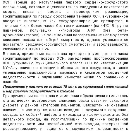
ХСН (время до наступления первого сердечно-сосудистого
осложнения), которые оцениваются по следующим показателям:
смерть, внезапная смерть с проведением реанимации,
госпитализация по поводу обострения течения ХСН, внутривенное
введение инотропных или сосудорасширяющих препаратов в
течение 4 или более часов без госпитализации (на 44%). В группе
пациентов, получавших ингибиторы АПФ (без бета-
адреноблокаторов), на фоне лечения валсартаном не наблюдается
снижения показателя общей смертности, однако уменьшаются
показатели сердечно-сосудистой смертности и заболеваемости,
связанной с ХСН на 18,3%.
В целом, применение валсартана приводит к уменьшению числа
госпитализаций по поводу ХСН, замедлению прогрессирования
ХСН, улучшению функционального класса ХСН по классификации
NYHA, увеличению фракции выброса левого желудочка, а также
уменьшению выраженности признаков и симптомов сердечной
недостаточности и улучшению качества жизни по сравнению с
плацебо.
Применение у пациентов старше 18 лет с артериальной гипертензией
и нарушением толерантности к глюкозе
При применении валсартана и изменении образа жизни отмечалось
статистически достоверное снижение риска развития сахарного
диабета у данной категории пациентов. Валсартан не оказывал
влияния на частоту летальных исходов в результате сердечно-
сосудистых событий, инфаркта миокарда и ишемических атак без
летального исхода, на госпитализации по причине сердечной
недостаточности или нестабильной стенокардии, артериальной
реваскуляризации, у пациентов с нарушением толерантности к