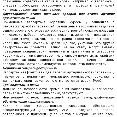
повышение содержания калия в крови (например, с гепарином),
следует соблюдать осторожность и проводить регулярный
контроль содержания калия в крови.
Двухсторонний стеноз почечных артерий или стеноз артерии
единственной почки
Применение валсартана коротким курсом у пациентов с
реноваскулярной гипертензией, развившейся вторично вследствие
одностороннего стеноза артерии единственной почки, не приводит
к сколько-нибудь существенному изменению показателей
почечной гемодинамики, концентрации креатинина сыворотки
крови или азота мочевины крови. Однако, учитывая, что другие
лекарственные средства, влияющие на РААС, могут вызвать
повышение концентрации мочевины и креатинина в сыворотке
крови у пациентов с двусторонним стенозом почечных артерий или
стенозом артерии единственной почки, в качестве меры
предосторожности рекомендуется контроль этих показателей.
Первичный гиперальдостеронизм
Валсартан неэффективен для терапии артериальной гипертензии у
пациентов с первичным гиперальдостеронизмом, поскольку у
данной категории пациентов не отмечается активация РААС.
Трансплантация почки
Данные по безопасности применения валсартана у пациентов,
перенесших трансплантацию почки, отсутствуют.
Аортальный стеноз, митральный стеноз, гипертрофическая
обструктивная кардиомиопатия
Как и все лекарственные средства, обладающие
вазодилатирующим действием, АРА II следует c особой
осторожностью применять у пациентов с митральным стенозом,