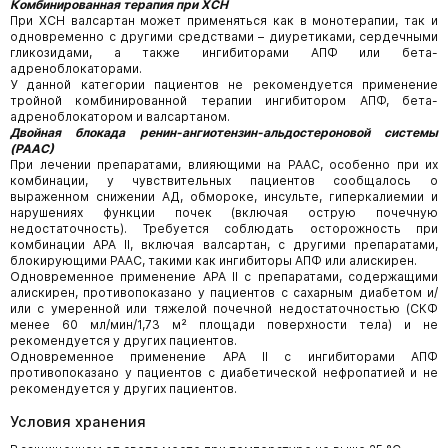
Комбинированная терапия при ХСН
При ХСН валсартан может применяться как в монотерапии, так и
одновременно с другими средствами – диуретиками, сердечными
гликозидами, а также ингибиторами АПФ или бета-
адреноблокаторами.
У данной категории пациентов не рекомендуется применение
тройной комбинированной терапии ингибитором АПФ, бета-
адреноблокатором и валсартаном.
Двойная блокада ренин-ангиотензин-альдостероновой системы
(РААС)
При лечении препаратами, влияющими на РААС, особенно при их
комбинации, у чувствительных пациентов сообщалось о
выраженном снижении АД, обмороке, инсульте, гиперкалиемии и
нарушениях функции почек (включая острую почечную
недостаточность). Требуется соблюдать осторожность при
комбинации АРА II, включая валсартан, с другими препаратами,
блокирующими РААС, такими как ингибиторы АПФ или алискирен.
Одновременное применение АРА II с препаратами, содержащими
алискирен, противопоказано у пациентов с сахарным диабетом и/
или с умеренной или тяжелой почечной недостаточностью (СКФ
менее 60 мл/мин/1,73 м² площади поверхности тела) и не
рекомендуется у других пациентов.
Одновременное применение АРА II с ингибиторами АПФ
противопоказано у пациентов с диабетической нефропатией и не
рекомендуется у других пациентов.
Условия хранения