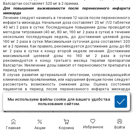
Валсартан составляет 320 мг в 2 приема.
Для повышения выживаемости после перенесенного инфаркта
миокарда
Лечение следует начинать в течение 12 часов после перенесенного
инфаркта миокарда. Начальная доза составляет 20 мг (1/2 таблетки
40 мг) 2 раза в сутки. Последующее повышение дозы проводится
методом титрования (40 мг, 80 мг, 160 мг 2 раза в сутки) в течение
нескольких последующих недель, до достижения целевой дозы
160 мг 2 раза в сутки. Максимальная суточная доза составляет 320
мг в 2 приема. Как правило, рекомендуется достижение дозы до 80
мг 2 раза в сутки к концу второй недели лечения. Достижение
максимальной целевой дозы по 160 мг 2 раза в сутки
рекомендуется к концу третьего месяца терапии препаратом
Валсартан. Увеличение дозы зависит от переносимости препарата в
период титрования.
В случае развития артериальной гипотензии, сопровождающейся
клиническими проявлениями, или нарушения функции почек следует
рассмотреть возможность снижения дозы. Оценка состояния
пациентов в период после перенесенного инфаркта миокарда
должна включать оценку функции почек.
Применение у пациентов в возрасте старше 65 лет
Мы используем файлы cookie для вашего удобства
У пожилых пациентов коррекции дозы препарата Валсартан не
пользования сайтом.
требуется.
Пациенты с нарушениями функции почек
При КК более 10 мл/мин коррекции дозы не требуется.
Одновременный прием Валсартана с алискиреном противопоказан
пациентам с нарушением функции почек (СКФ менее 60 мл/мин/1,73
Избранное
Войти
Главная
Акции
Корзина
м² площади поверхности тела). В настоящее время отсутствуют