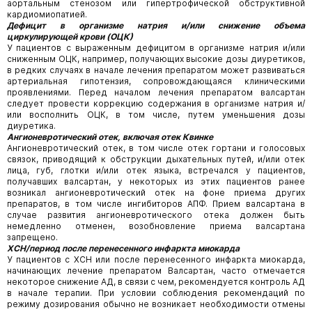
аортальным стенозом или гипертрофической обструктивной
кардиомиопатией.
Дефицит в организме натрия и/или снижение объема
циркулирующей крови (ОЦК)
У пациентов с выраженным дефицитом в организме натрия и/или
сниженным ОЦК, например, получающих высокие дозы диуретиков,
в редких случаях в начале лечения препаратом может развиваться
артериальная гипотензия, сопровождающаяся клиническими
проявлениями. Перед началом лечения препаратом валсартан
следует провести коррекцию содержания в организме натрия и/
или восполнить ОЦК, в том числе, путем уменьшения дозы
диуретика.
Ангионевротический отек, включая отек Квинке
Ангионевротический отек, в том числе отек гортани и голосовых
связок, приводящий к обструкции дыхательных путей, и/или отек
лица, губ, глотки и/или отек языка, встречался у пациентов,
получавших валсартан, у некоторых из этих пациентов ранее
возникал ангионевротический отек на фоне приема других
препаратов, в том числе ингибиторов АПФ. Прием валсартана в
случае развития ангионевротического отека должен быть
немедленно отменен, возобновление приема валсартана
запрещено.
ХСН/период после перенесенного инфаркта миокарда
У пациентов с ХСН или после перенесенного инфаркта миокарда,
начинающих лечение препаратом Валсартан, часто отмечается
некоторое снижение АД, в связи с чем, рекомендуется контроль АД
в начале терапии. При условии соблюдения рекомендаций по
режиму дозирования обычно не возникает необходимости отмены