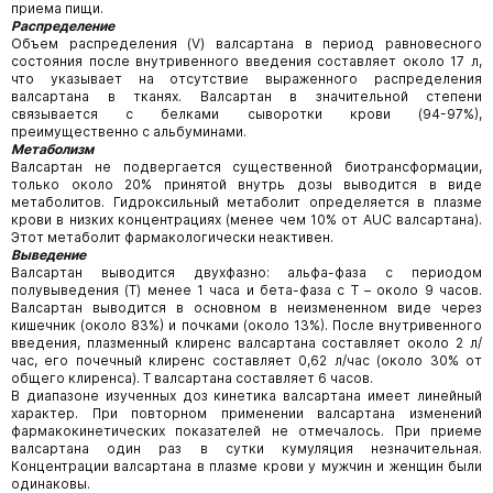
приема пищи.
Распределение
Объем распределения (V
) валсартана в период равновесного
состояния после внутривенного введения составляет около 17 л,
что указывает на отсутствие выраженного распределения
валсартана в тканях. Валсартан в значительной степени
связывается с белками сыворотки крови (94-97%),
преимущественно с альбуминами.
Метаболизм
Валсартан не подвергается существенной биотрансформации,
только около 20% принятой внутрь дозы выводится в виде
метаболитов. Гидроксильный метаболит определяется в плазме
крови в низких концентрациях (менее чем 10% от AUC валсартана).
Этот метаболит фармакологически неактивен.
Выведение
Валсартан выводится двухфазно: альфа-фаза с периодом
полувыведения (Т
) менее 1 часа и бета-фаза с Т
– около 9 часов.
Валсартан выводится в основном в неизмененном виде через
кишечник (около 83%) и почками (около 13%). После внутривенного
введения, плазменный клиренс валсартана составляет около 2 л/
час, его почечный клиренс составляет 0,62 л/час (около 30% от
общего клиренса). Т
валсартана составляет 6 часов.
В диапазоне изученных доз кинетика валсартана имеет линейный
характер. При повторном применении валсартана изменений
фармакокинетических показателей не отмечалось. При приеме
валсартана один раз в сутки кумуляция незначительная.
Концентрации валсартана в плазме крови у мужчин и женщин были
одинаковы.