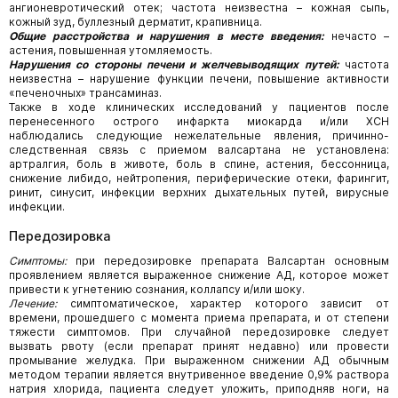
ангионевротический отек; частота неизвестна – кожная сыпь,
кожный зуд, буллезный дерматит, крапивница.
Общие расстройства и нарушения в месте введения:
нечасто –
астения, повышенная утомляемость.
Нарушения со стороны печени и желчевыводящих путей:
частота
неизвестна – нарушение функции печени, повышение активности
«печеночных» трансаминаз.
Также в ходе клинических исследований у пациентов после
перенесенного острого инфаркта миокарда и/или ХСН
наблюдались следующие нежелательные явления, причинно-
следственная связь с приемом валсартана не установлена:
артралгия, боль в животе, боль в спине, астения, бессонница,
снижение либидо, нейтропения, периферические отеки, фарингит,
ринит, синусит, инфекции верхних дыхательных путей, вирусные
инфекции.
Передозировка
Симптомы:
при передозировке препарата Валсартан основным
проявлением является выраженное снижение АД, которое может
привести к угнетению сознания, коллапсу и/или шоку.
Лечение:
симптоматическое, характер которого зависит от
времени, прошедшего с момента приема препарата, и от степени
тяжести симптомов. При случайной передозировке следует
вызвать рвоту (если препарат принят недавно) или провести
промывание желудка. При выраженном снижении АД обычным
методом терапии является внутривенное введение 0,9% раствора
натрия хлорида, пациента следует уложить, приподняв ноги, на