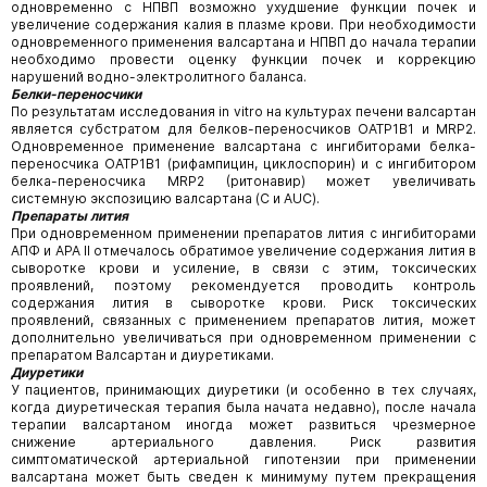
одновременно с НПВП возможно ухудшение функции почек и
увеличение содержания калия в плазме крови. При необходимости
одновременного применения валсартана и НПВП до начала терапии
необходимо провести оценку функции почек и коррекцию
нарушений водно-электролитного баланса.
Белки-переносчики
По результатам исследования in vitro на культурах печени валсартан
является субстратом для белков-переносчиков ОАТР1В1 и MRP2.
Одновременное применение валсартана с ингибиторами белка-
переносчика ОАТР1В1 (рифампицин, циклоспорин) и с ингибитором
белка-переносчика MRP2 (ритонавир) может увеличивать
системную экспозицию валсартана (C
и AUC).
Препараты лития
При одновременном применении препаратов лития с ингибиторами
АПФ и АРА II отмечалось обратимое увеличение содержания лития в
сыворотке крови и усиление, в связи с этим, токсических
проявлений, поэтому рекомендуется проводить контроль
содержания лития в сыворотке крови. Риск токсических
проявлений, связанных с применением препаратов лития, может
дополнительно увеличиваться при одновременном применении с
препаратом Валсартан и диуретиками.
Диуретики
У пациентов, принимающих диуретики (и особенно в тех случаях,
когда диуретическая терапия была начата недавно), после начала
терапии валсартаном иногда может развиться чрезмерное
снижение артериального давления. Риск развития
симптоматической артериальной гипотензии при применении
валсартана может быть сведен к минимуму путем прекращения