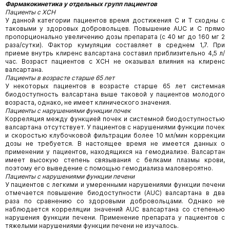
Фармакокинетика у отдельных групп пациентов
Пациенты с ХСН
У данной категории пациентов время достижения C
и Т
сходны с
таковыми у здоровых добровольцев. Повышение AUC и C
прямо
пропорционально увеличению дозы препарата (с 40 мг до 160 мг 2
раза/сутки). Фактор кумуляции составляет в среднем 1,7. При
приеме внутрь клиренс валсартана составил приблизительно 4,5 л/
час. Возраст пациентов с ХСН не оказывал влияния на клиренс
валсартана.
Пациенты в возрасте старше 65 лет
У некоторых пациентов в возрасте старше 65 лет системная
биодоступность валсартана выше таковой у пациентов молодого
возраста, однако, не имеет клинического значения.
Пациенты с нарушениями функции почек
Корреляция между функцией почек и системной биодоступностью
валсартана отсутствует. У пациентов с нарушениями функции почек
и скоростью клубочковой фильтрации более 10 мл/мин коррекции
дозы не требуется. В настоящее время не имеется данных о
применении у пациентов, находящихся на гемодиализе. Валсартан
имеет высокую степень связывания с белками плазмы крови,
поэтому его выведение с помощью гемодиализа маловероятно.
Пациенты с нарушениями функции печени
У пациентов с легкими и умеренными нарушениями функции печени
отмечается повышение биодоступности (AUC) валсартана в два
раза по сравнению со здоровыми добровольцами. Однако не
наблюдается корреляции значений AUC валсартана со степенью
нарушения функции печени. Применение препарата у пациентов с
тяжелыми нарушениями функции печени не изучалось.