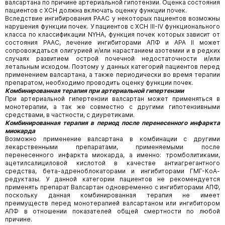
валсартана по причине артериальной гипотензии. Оценка состояния
пациентов с ХСН должна включать оценку функции почек.
Вследствие ингибирования РААС у некоторых пациентов возможны
нарушения функции почек. У пациентов с ХСН III-IV функционального
класса по классификации NYHA, функция почек которых зависит от
состояния РААС, лечение ингибиторами АПФ и АРА II может
сопровождаться олигурией и/или нарастанием азотемии и в редких
случаях развитием острой почечной недостаточности и/или
летальным исходом. Поэтому у данных категорий пациентов перед
применением валсартана, а также периодически во время терапии
препаратом, необходимо проводить оценку функции почек.
Комбинированная терапия при артериальной гипертензии
При артериальной гипертензии валсартан может применяться в
монотерапии, а так же совместно с другими гипотензивными
средствами, в частности, с диуретиками.
Комбинированная терапия в период после перенесенного инфаркта
миокарда
Возможно применение валсартана в комбинации с другими
лекарственными препаратами, применяемыми после
перенесенного инфаркта миокарда, а именно: тромболитиками,
ацетилсалициловой кислотой в качестве антиагрегантного
средства, бета-адреноблокаторами и ингибиторами ГМГ-КоА-
редуктазы. У данной категории пациентов не рекомендуется
применять препарат Валсартан одновременно с ингибиторами АПФ,
поскольку данная комбинированная терапия не имеет
преимуществ перед монотерапией валсартаном или ингибитором
АПФ в отношении показателей общей смертности по любой
причине.