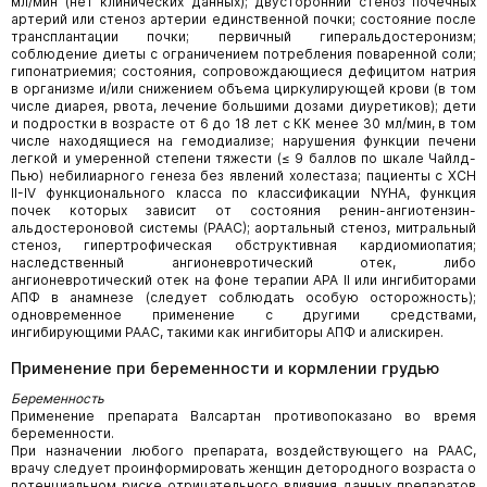
мл/мин (нет клинических данных); двусторонний стеноз почечных
артерий или стеноз артерии единственной почки; состояние после
трансплантации почки; первичный гиперальдостеронизм;
соблюдение диеты с ограничением потребления поваренной соли;
гипонатриемия; состояния, сопровождающиеся дефицитом натрия
в организме и/или снижением объема циркулирующей крови (в том
числе диарея, рвота, лечение большими дозами диуретиков); дети
и подростки в возрасте от 6 до 18 лет с КК менее 30 мл/мин, в том
числе находящиеся на гемодиализе; нарушения функции печени
легкой и умеренной степени тяжести (≤ 9 баллов по шкале Чайлд-
Пью) небилиарного генеза без явлений холестаза; пациенты с ХСН
II-IV функционального класса по классификации NYHA, функция
почек которых зависит от состояния ренин-ангиотензин-
альдостероновой системы (РААС); аортальный стеноз, митральный
стеноз, гипертрофическая обструктивная кардиомиопатия;
наследственный ангионевротический отек, либо
ангионевротический отек на фоне терапии АРА II или ингибиторами
АПФ в анамнезе (следует соблюдать особую осторожность);
одновременное применение с другими средствами,
ингибирующими РААС, такими как ингибиторы АПФ и алискирен.
Применение при беременности и кормлении грудью
Беременность
Применение препарата Валсартан противопоказано во время
беременности.
При назначении любого препарата, воздействующего на РААС,
врачу следует проинформировать женщин детородного возраста о
потенциальном риске отрицательного влияния данных препаратов