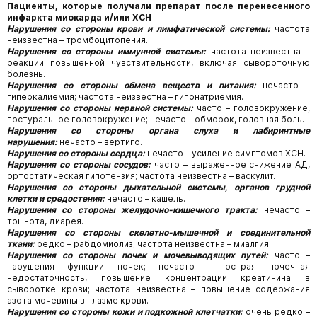
Пациенты, которые получали препарат после перенесенного
инфаркта миокарда и/или ХСН
Нарушения со стороны крови и лимфатической системы:
частота
неизвестна – тромбоцитопения.
Нарушения со стороны иммунной системы:
частота неизвестна –
реакции повышенной чувствительности, включая сывороточную
болезнь.
Нарушения со стороны обмена веществ и питания:
нечасто –
гиперкалиемия; частота неизвестна – гипонатриемия.
Нарушения со стороны нервной системы:
часто – головокружение,
постуральное головокружение; нечасто – обморок, головная боль.
Нарушения со стороны органа слуха и лабиринтные
нарушения:
нечасто – вертиго.
Нарушения со стороны сердца:
нечасто – усиление симптомов ХСН.
Нарушения со стороны сосудов:
часто – выраженное снижение АД,
ортостатическая гипотензия; частота неизвестна – васкулит.
Нарушения со стороны дыхательной системы, органов грудной
клетки и средостения:
нечасто – кашель.
Нарушения со стороны желудочно-кишечного тракта:
нечасто –
тошнота, диарея.
Нарушения со стороны скелетно-мышечной и соединительной
ткани:
редко – рабдомиолиз; частота неизвестна – миалгия.
Нарушения со стороны почек и мочевыводящих путей:
часто –
нарушения функции почек; нечасто – острая почечная
недостаточность, повышение концентрации креатинина в
сыворотке крови; частота неизвестна – повышение содержания
азота мочевины в плазме крови.
Нарушения со стороны кожи и подкожной клетчатки:
очень редко –