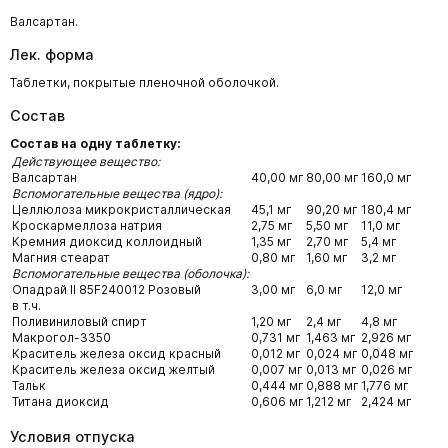
Валсартан.
Лек. форма
Таблетки, покрытые пленочной оболочкой.
Состав
Состав на одну таблетку:
Действующее вещество:
Валсартан
40,00 мг
80,00 мг
160,0 мг
Вспомогательные вещества (ядро):
Целлюлоза микрокристаллическая
45,1 мг
90,20 мг
180,4 мг
Кроскармеллоза натрия
2,75 мг
5,50 мг
11,0 мг
Кремния диоксид коллоидный
1,35 мг
2,70 мг
5,4 мг
Магния стеарат
0,80 мг
1,60 мг
3,2 мг
Вспомогательные вещества (оболочка):
Опадрай II 85F240012 Розовый
3,00 мг
6,0 мг
12,0 мг
в т.ч.
Поливиниловый спирт
1,20 мг
2,4 мг
4,8 мг
Макрогол-3350
0,731 мг
1,463 мг
2,926 мг
Краситель железа оксид красный
0,012 мг
0,024 мг
0,048 мг
Краситель железа оксид желтый
0,007 мг
0,013 мг
0,026 мг
Тальк
0,444 мг
0,888 мг
1,776 мг
Титана диоксид
0,606 мг
1,212 мг
2,424 мг
Условия отпуска