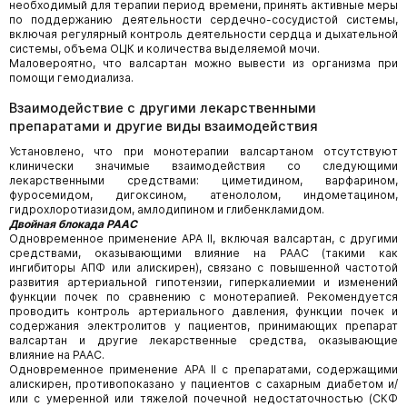
необходимый для терапии период времени, принять активные меры
по поддержанию деятельности сердечно-сосудистой системы,
включая регулярный контроль деятельности сердца и дыхательной
системы, объема ОЦК и количества выделяемой мочи.
Маловероятно, что валсартан можно вывести из организма при
помощи гемодиализа.
Взаимодействие с другими лекарственными
препаратами и другие виды взаимодействия
Установлено, что при монотерапии валсартаном отсутствуют
клинически значимые взаимодействия со следующими
лекарственными средствами: циметидином, варфарином,
фуросемидом, дигоксином, атенололом, индометацином,
гидрохлоротиазидом, амлодипином и глибенкламидом.
Двойная блокада РААС
Одновременное применение АРА II, включая валсартан, с другими
средствами, оказывающими влияние на РААС (такими как
ингибиторы АПФ или алискирен), связано с повышенной частотой
развития артериальной гипотензии, гиперкалиемии и изменений
функции почек по сравнению с монотерапией. Рекомендуется
проводить контроль артериального давления, функции почек и
содержания электролитов у пациентов, принимающих препарат
валсартан и другие лекарственные средства, оказывающие
влияние на РААС.
Одновременное применение АРА II с препаратами, содержащими
алискирен, противопоказано у пациентов с сахарным диабетом и/
или с умеренной или тяжелой почечной недостаточностью (СКФ