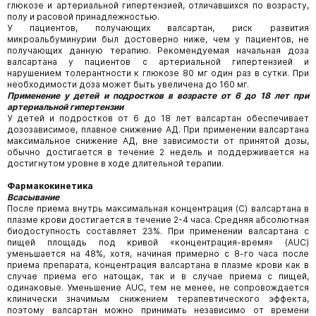
глюкозе и артериальной гипертензией, отличавшихся по возрасту,
полу и расовой принадлежностью.
У пациентов, получающих валсартан, риск развития
микроальбуминурии был достоверно ниже, чем у пациентов, не
получающих данную терапию. Рекомендуемая начальная доза
валсартана у пациентов с артериальной гипертензией и
нарушением толерантности к глюкозе 80 мг один раз в сутки. При
необходимости доза может быть увеличена до 160 мг.
Применение у детей и подростков в возрасте от 6 до 18 лет при
артериальной гипертензии
У детей и подростков от 6 до 18 лет валсартан обеспечивает
дозозависимое, плавное снижение АД. При применении валсартана
максимальное снижение АД, вне зависимости от принятой дозы,
обычно достигается в течение 2 недель и поддерживается на
достигнутом уровне в ходе длительной терапии.
Фармакокинетика
Всасывание
После приема внутрь максимальная концентрация (C
) валсартана в
плазме крови достигается в течение 2-4 часа. Средняя абсолютная
биодоступность составляет 23%. При применении валсартана с
пищей площадь под кривой «концентрация-время» (AUC)
уменьшается на 48%, хотя, начиная примерно с 8-го часа после
приема препарата, концентрация валсартана в плазме крови как в
случае приема его натощак, так и в случае приема с пищей,
одинаковые. Уменьшение AUC, тем не менее, не сопровождается
клинически значимым снижением терапевтического эффекта,
поэтому валсартан можно принимать независимо от времени