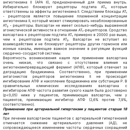
ангиотензина II (АРА II), предназначенный для приема внутрь.
Избирательно блокирует рецепторы подтипа AT₁, которые
ответственны за эффекты ангиотензина II. Следствием блокады АТ₁
- рецепторов является повышение плазменной концентрации
ангиотензина II, который может стимулировать незаблокированные
АТ₂ - рецепторы. Валсартан не имеет сколько-нибудь выраженной
агонистической активности в отношении AT₁-рецепторов. Сродство
валсартана к рецепторам подтипа AT₁ примерно в 20000 раз выше,
чем к рецепторам подтипа АТ₂. Валсартан не вступает во
взаимодействие и не блокирует рецепторы других гормонов или
ионные каналы, имеющие важное значение в регуляции функций
сердечно-сосудистой системы.
Вероятность возникновения кашля при применении валсартана
очень низкая, что связано с отсутствием влияния на
ангиотензинпревращающий фермент (АПФ), который отвечает за
деградацию брадикинина. Соответственно, при применении
антагонистов рецепторов ангиотензина II не происходит
ингибирование АПФ и накопление брадикинина или субстанции Р. В
сравнительных клинических исследованиях валсартана с
ингибитором АПФ частота развития сухого кашля была достоверно
(р<0,05) ниже у пациентов, принимающих валсартан, чем у
пациентов, принимающих ингибитор АПФ (2,6% против 7,9%,
соответственно).
Применение при артериальной гипертензии у пациентов старше 18
лет
При лечении валсартаном пациентов с артериальной гипертензией
отмечается снижение артериального давления (АД), не
сопровождающееся изменением частоты сердечных сокращений