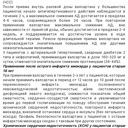
(ЧСС).
После приема внутрь разовой дозы валсартана у большинства
пациентов начало антигипертензивного действия наблюдается в
течение 2 ч, а максимальное снижение АД достигается в пределах
4-6 часов, сохраняющееся более 24 часов. При повторном
применении валсартана максимальное снижение АД, вне
зависимости от принятой дозы, обычно достигается в пределах 2-4
недель, и поддерживается на достигнутом уровне в ходе
длительной терапии. Резкое прекращение приема валсартана не
сопровождается значительным повышением АД или другими
нежелательными явлениями.
У пациентов с артериальной гипертензией, сахарным диабетом 2
типа и нефропатией, принимающих валсартан в дозе 160-320 мг в
сутки, отмечается значительное снижение протеинурии (36-44%).
Применение после острого инфаркта миокарда у пациентов старше
18 лет
При применении валсартана в течение 2-х лет у пациентов, которые
начали принимать валсартан в период от 12 часов до 10 дней после
перенесенного инфаркта миокарда (осложненного
левожелудочковой недостаточностью и/или систолической
дисфункцией левого желудочка), снижаются показатели общей
смертности, сердечно-сосудистой смертности и увеличивается
время до первой госпитализации по поводу обострения течения
хронической сердечной недостаточности, повторного инфаркта
миокарда, внезапной остановки сердца и инсульта (без летального
исхода). Профиль безопасности валсартана у пациентов с острым
инфарктом миокарда сходен с таковым при других состояниях.
Хроническая сердечная недостаточность (ХСН) у пациентов старше