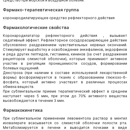
средство при морской и воздушной болезни.
Фармако-терапевтическая группа
коронародилатирующее средство рефлекторного действия
Фармакологические свойства
Коронародилататор рефлекторного действия , вызывает
седативный эффект. Рефлекторное сосудорасширяющее действие
обусловлено раздражением чувствительных нервных окончаний.
Стимулирует выработку и освобождение энкефалинов, эндорфинов
и ряда других пептидов, гистамина, кининов (за счет раздражения
рецепторов слизистой оболочки), которые принимают активное
участие в регуляции проницаемости сосудов, формировании
болевых ощущений.
Декстроза (при наличии в составе используемой лекарственной
формы) фосфорилируется в тканях с образованием глюкозо-6-
фосфата, который активно участвует в различных процессах
обмена веществ.
При сублингвальном приеме терапевтический эффект в среднем
наступает через 5 мин, при этом до 70% активного вещества
высвобождается в течение 3 мин.
Фармакокинетика
При сублингвальном применении левоментола раствор в ментил
изовалерате всасывается со слизистой оболочки полости рта.
Метаболизируется в печени и выводится почками в виде