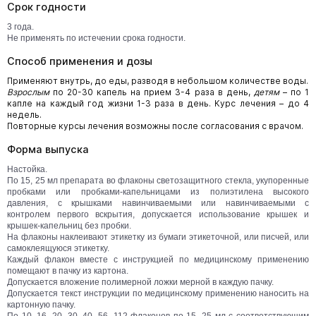
Срок годности
3 года.
Не применять по истечении срока годности.
Способ применения и дозы
Применяют внутрь, до еды, разводя в небольшом количестве воды.
Взрослым
по 20-30 капель на прием 3-4 раза в день,
детям
– по 1
капле на каждый год жизни 1-3 раза в день. Курс лечения – до 4
недель.
Повторные курсы лечения возможны после согласования с врачом.
Форма выпуска
Настойка.
По 15, 25 мл препарата во флаконы светозащитного стекла, укупоренные
пробками или пробками-капельницами из полиэтилена высокого
давления, с крышками навинчиваемыми или навинчиваемыми с
контролем первого вскрытия, допускается использование крышек и
крышек-капельниц без пробки.
На флаконы наклеивают этикетку из бумаги этикеточной, или писчей, или
самоклеящуюся этикетку.
Каждый флакон вместе с инструкцией по медицинскому применению
помещают в пачку из картона.
Допускается вложение полимерной ложки мерной в каждую пачку.
Допускается текст инструкции по медицинскому применению наносить на
картонную пачку.