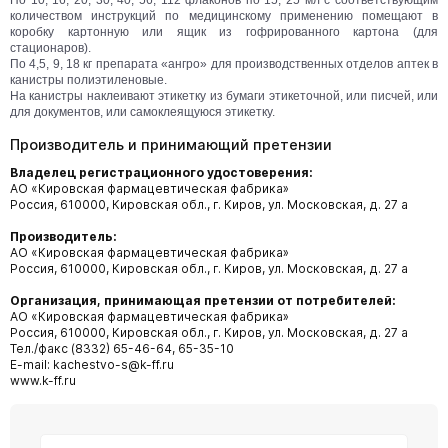
По 10, 16, 20, 30, 40, 56, 112 флаконов по 15, 25 мл с соответствующим
количеством инструкций по медицинскому применению помещают в
коробку картонную или ящик из гофрированного картона (для
стационаров).
По 4,5, 9, 18 кг препарата «ангро» для производственных отделов аптек в
канистры полиэтиленовые.
На канистры наклеивают этикетку из бумаги этикеточной, или писчей, или
для документов, или самоклеящуюся этикетку.
Производитель и принимающий претензии
Владелец регистрационного удостоверения:
АО «Кировская фармацевтическая фабрика»
Россия, 610000, Кировская обл., г. Киров, ул. Московская, д. 27 а
Производитель:
АО «Кировская фармацевтическая фабрика»
Россия, 610000, Кировская обл., г. Киров, ул. Московская, д. 27 а
Организация, принимающая претензии от потребителей:
АО «Кировская фармацевтическая фабрика»
Россия, 610000, Кировская обл., г. Киров, ул. Московская, д. 27 а
Тел./факс (8332) 65-46-64, 65-35-10
E-mail: kachestvo-s@k-ff.ru
www.k-ff.ru