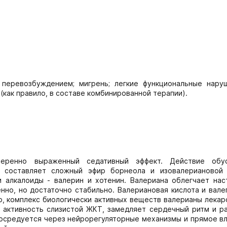
 перевозбуждением; мигрень; легкие функциональные нару
как правило, в составе комбинированной терапии).
меренно выраженный седативный эффект. Действие обу
 составляет сложный эфир борнеола и изовалериановой 
 алкалоиды - валерин и хотенин. Валериана облегчает нас
нно, но достаточно стабильно. Валериановая кислота и вале
, комплекс биологически активных веществ валерианы лекар
 активность слизистой ЖКТ, замедляет сердечный ритм и р
осредуется через нейрорегуляторные механизмы и прямое вл