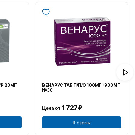
/Р 20МГ
ВЕНАРУС ТАБ П/П/О 100МГ+900МГ
№30
1 727₽
Цена от
В корзину