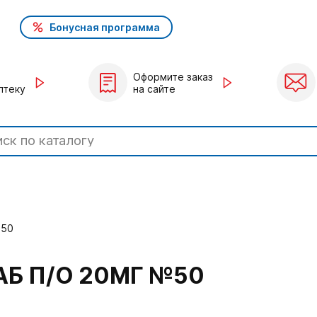
Бонусная программа
Оформите заказ
птеку
на сайте
№50
АБ П/О 20МГ №50