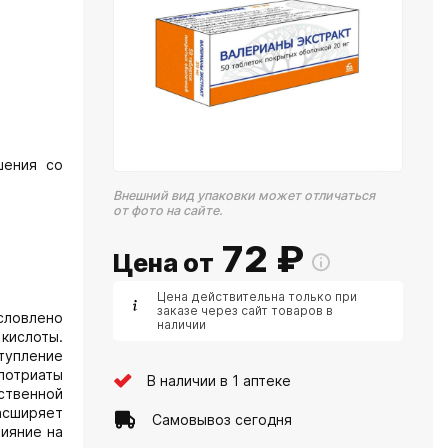
шения со
Внешний вид упаковки может отличаться
от фото на сайте.
72
₽
Цена от
Цена действительна только при
заказе через сайт товаров в
словлено
наличии
кислоты.
тупление
потриаты
В наличии в 1 аптеке
ственной
асширяет
Самовывоз сегодня
ияние на