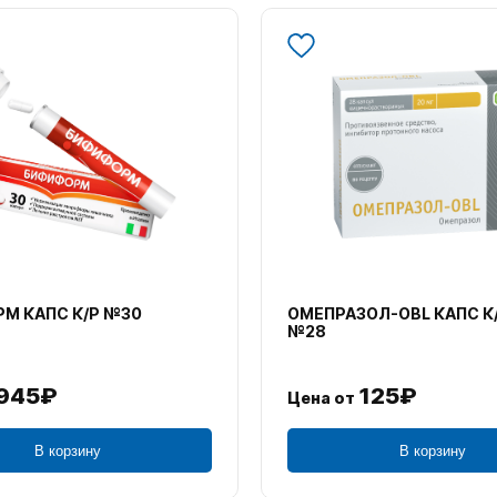
М КАПС К/Р №30
ОМЕПРАЗОЛ-OBL КАПС К
№28
945₽
125₽
Цена от
В корзину
В корзину