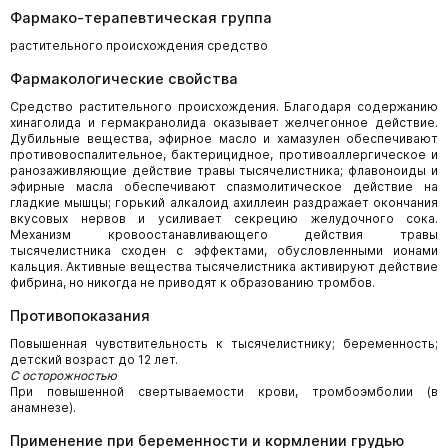
Фармако-терапевтическая группа
растительного происхождения средство
Фармакологические свойства
Средство растительного происхождения. Благодаря содержанию
хинаголида и гермакранолида оказывает желчегонное действие.
Дубильные вещества, эфирное масло и хамазулен обеспечивают
противовоспалительное, бактерицидное, противоаллергическое и
ранозаживляющие действие травы тысячелистника; флавоноиды и
эфирные масла обеспечивают спазмолитическое действие на
гладкие мышцы; горький алкалоид ахиллеин раздражает окончания
вкусовых нервов и усиливает секрецию желудочного сока.
Механизм кровоостанавливающего действия травы
тысячелистника сходен с эффектами, обусловленными ионами
кальция. Активные вещества тысячелистника активируют действие
фибрина, но никогда не приводят к образованию тромбов.
Противопоказания
Повышенная чувствительность к тысячелистнику; беременность;
детский возраст до 12 лет.
С осторожностью
При повышенной свертываемости крови, тромбоэмболии (в
анамнезе).
Применение при беременности и кормлении грудью