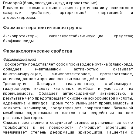
Геморрой (боль, экссудация, зуд и кровотечение).
В качестве вспомогательного лечения ретинопатии у пациентов с
сахарным диабетом, артериальной гипертензией и
атеросклерозом.
Фармако-терапевтическая группа
Ангиопротекторы; капилляростабилизирующие средства;
биофлавоноиды
Фармакологические свойства
Фармакодинамика
Троксерутин представляет собой производное рутина (флавоноид),
обладает Р-витаминной активностью; оказывает
венотонизирующее, ангиопротекторное, противоотечное,
антиоксидантное и противовоспалительное действие.
Троксерутин блокирует гиалуронидазу, стабилизирует
гиалуроновую кислоту клеточных мембран и уменьшает их
проницаемость. Обладает антиоксидантной активностью, в
результате чего предотвращает окисление аскорбиновой кислоты,
адреналина и липидов. Кроме того уменьшает проницаемость и
ломкость капилляров, предотвращает повреждение базальной
мембраны эндотелиальных клеток при воздействии на нее
различных факторов.
Снижает воспаление в сосудистой стенке, ограничивая адгезию
тромбоцитов к ее поверхности. Ингибирует агрегацию и
увеличивает степень деформации эритроцитов. Пациентам с