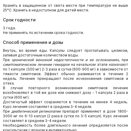
Хранить в защищенном от света месте при температуре не выше
25°С. Хранить в недоступном для детей месте.
Срок годности
3 года.
Не применять по истечении срока годности.
Способ применения и дозы
Внутрь, во время еды. Капсулы следует проглатывать целиком,
запивая достаточным количеством воды.
При
хронической венозной недостаточности и ее осложнениях
, при
симптоматическом лечении геморроя
на начальном этапе назначают
по 1 капсуле (300 мг) 2-3 раза в сутки (600-900 мг) в зависимости от
тяжести симптомов. Эффект обычно развивается в течение 2
недель. Лечение прекращают после исчезновения симптомов и
отека.
В случае повторного возникновения симптомов лечение
возобновляют в той же дозе или снижают дозу - 1 капсула 2 раза в
сутки (600 мг).
Достигнутый эффект сохраняется в течение не менее 4 недель.
Курс лечения составляет в среднем 3-4 недели.
При
диабетической ретинопатии
препарат применяют в дозе 1800-
3000 мг по 6-10 капсул (2 раза в сутки по 3-5 капсул). Курс лечения
составляет в среднем 3-4 недели.
Необходимость более длительного лечения определяется после
консультации с врачом и индивидуально.