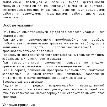
выполнению потенциально опасных видов деятельности,
требующих повышенной концентрации внимания и быстроты
психомоторных реакций (управление транспортными средствами,
работа с движущимися механизмами, работа диспетчера,
оператора).
Особые указания
Опыт применения троксерутина у детей в возрасте младше 18 лет
недостаточен.
При лечении поверхностного тромбофлебита или тромбоза
глубоких вен применение препарата не исключает необходимость
назначения средств противовоспалительной и
противотромботической терапии.
Троксерутин неэффективен при отеках, вызванных сопутствующими
заболеваниями печени, почек и сердца.
При самостоятельном применении препарата не следует
превышать максимальные сроки и рекомендованные дозы.
Если в период применения препарата выраженность симптомов
заболевания не уменьшается или симптомы заболевания
утяжеляются, следует немедленно обратиться к врачу.
Вспомогательные вещества
Пациентам с редко встречающейся наследственной
непереносимостью галактозы, дефицитом лактазы лопарей или
глюкозо-галактозной мальабсорбцией не следует принимать этот
препарат.
Условия хранения