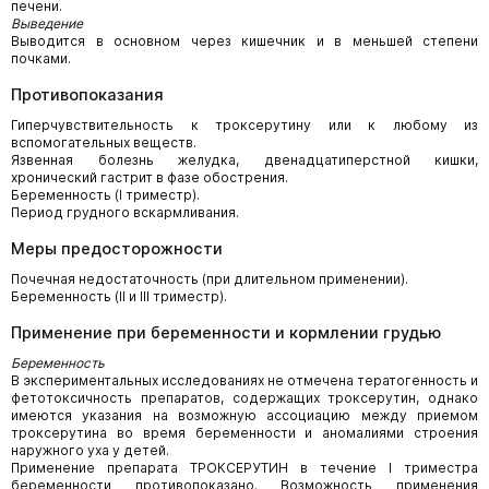
печени.
Выведение
Выводится в основном через кишечник и в меньшей степени
почками.
Противопоказания
Гиперчувствительность к троксерутину или к любому из
вспомогательных веществ.
Язвенная болезнь желудка, двенадцатиперстной кишки,
хронический гастрит в фазе обострения.
Беременность (I триместр).
Период грудного вскармливания.
Меры предосторожности
Почечная недостаточность (при длительном применении).
Беременность (II и III триместр).
Применение при беременности и кормлении грудью
Беременность
В экспериментальных исследованиях не отмечена тератогенность и
фетотоксичность препаратов, содержащих троксерутин, однако
имеются указания на возможную ассоциацию между приемом
троксерутина во время беременности и аномалиями строения
наружного уха у детей.
Применение препарата ТРОКСЕРУТИН в течение I триместра
беременности противопоказано. Возможность применения