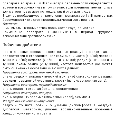
препарата во время II и III триместра беременности определяется
врачом и возможно лишь в том случае, если предполагаемая польза
для матери превышает потенциальный риск для плода.
В случае необходимости применения препарата во II и III триместрах
беременности следует проконсультироваться с врачом.
Лактация
В минимальных количествах проникает в грудное молоко.
Применение препарата ТРОКСЕРУТИН в период грудного
вскармливания противопоказано.
Побочное действие
Частота возникновения нежелательных реакций определялась в
соответствии с классификацией ВОЗ: очень часто (≥ 1/10); часто (≥
1/100 и < 1/10); нечасто (≥ 1/1000 и < 1/100); редко (≥ 1/10000 и <
1/1000); очень редко (< 1/10000), частота неизвестна (не может
быть оценена на основании имеющихся данных)
Нарушения со стороны иммунной системы:
очень редко - анафилактический шок, анафилактоидные реакции,
реакции повышенной чувствительности (например, кожная сыпь).
Нарушения со стороны нервной системы:
очень редко - головная боль, головокружение.
Нарушения со стороны сосудов:
очень редко - гиперемия («приливы» крови), экхимозы.
Желудочно-кишечные нарушения:
редко - тошнота, боль и ощущение дискомфорта в желудке,
диспепсия, метеоризм, диарея, эрозивно-язвенные поражения
желудочно-кишечного тракта.