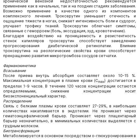
хронической венозной недостаточностью рекомендуется
применение как в начальных, так и на поздних стадиях заболевания.
Возможно применение в качестве одного из компонентов
комплексного лечения. Троксерутин уменьшает отечность и
ощущение тяжести в ногах, снижает интенсивность боли и судорог,
улучшает трофику тканей. Троксерутин облегчает симптомы,
связанные с геморроем (боль, экссудация, зуд, кровотечение).
Благодаря воздействию на проницаемость и резистентность
стенок капилляров троксерутин способствует замедлению
прогрессирования диабетической ретинопатии. Влияние
троксерутина на реологические свойства крови способствует
прекращению развития микротромбоза сосудов сетчатки.
Фармакокинетика
Всасывание
После приема внутрь абсорбция составляет около 10-15 %.
Максимальная концентрация в плазме крови (С
) достигается в
m
ах
пределах 1-9 часов. В течение 120 часов концентрации остаются
определяемыми, снижение концентрации носит
биоэкспоненциальный характер.
Распределение
Связь с белками плазмы крови составляет 27-29%, в наибольших
количествах накапливается в эндотелии. Не проникает через
гематоэнцефалический барьер. Проникает через плацентарный
барьер незначительно, в минимальных количествах выделяется с
грудным молоком.
Биотрансформация
Метаболизируется в основном посредством о-глюкуронирования в