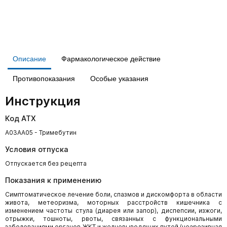
Описание
Фармакологическое действие
Противопоказания
Особые указания
Инструкция
Код АТХ
A03AA05 - Тримебутин
Условия отпуска
Отпускается без рецепта
Показания к применению
Симптоматическое лечение боли, спазмов и дискомфорта в области
живота, метеоризма, моторных расстройств кишечника с
изменением частоты стула (диарея или запор), диспепсии, изжоги,
отрыжки, тошноты, рвоты, связанных с функциональными
заболеваниями органов ЖКТ и желчевыводящих путей (неэрозивная