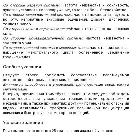
Со стороны нервной системы:
частота неизвестна - сонливость,
чувство усталости, головокружение, головная боль, беспокойство.
Со стороны пищеварительной системы:
частота неизвестна - сухость
во рту, неприятные вкусовые ощущения, диарея, диспепсия,
тошнота, запор.
Со стороны кожи и подкожных тканей:
частота неизвестна - кожная
сыпь.
Со стороны мочевыделительной системы:
частота неизвестна -
задержка мочи.
Со стороны половой системы и молочных желез:
частота неизвестна -
нарушение менструального цикла, болезненное увеличение
грудных желез.
Особые указания
Следует строго соблюдать соответствие используемой
лекарственной формы показаниям к применению.
Влияние на способность к управлению транспортными средствами и
механизмами
В период применения тримебутина пациентам следует соблюдать
осторожность при управлении транспортными средствами и
механизмами, а также при занятиях другими потенциально опасными
видами деятельности, требующими повышенной концентрации
внимания и быстроты психомоторных реакций.
Условия хранения
При температуре не выше 25 град., в оригинальной упаковке