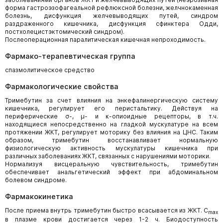
форма гастроэзофагеальной рефлюксной болезни, желчнокаменная
болезнь, дисфункция желчевыводящих путей, синдром
раздраженного кишечника, дисфункция сфинктера Одди,
постхолецистэктомический синдром).
Послеоперационная паралитическая кишечная непроходимость.
Фармако-терапевтическая группа
спазмолитическое средство
Фармакологические свойства
Тримебутин за счет влияния на энкефалинергическую систему
кишечника, регулирует его перистальтику. Действуя на
периферические σ-, µ- и κ-опиоидные рецепторы, в т.ч.
находящиеся непосредственно на гладкой мускулатуре на всем
протяжении ЖКТ, регулирует моторику без влияния на ЦНС. Таким
образом, тримебутин восстанавливает нормальную
физиологическую активность мускулатуры кишечника при
различных заболеваниях ЖКТ, связанных с нарушениями моторики.
Нормализуя висцеральную чувствительность, тримебутин
обеспечивает анальгетический эффект при абдоминальном
болевом синдроме.
Фармакокинетика
После приема внутрь тримебутин быстро всасывается из ЖКТ. С
max
в плазме крови достигается через 1-2 ч. Биодоступность