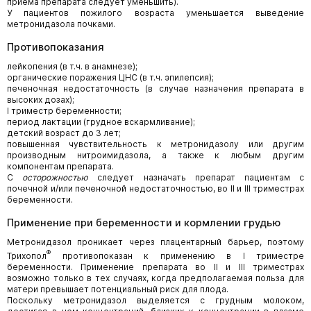
приема препарата следует уменьшить).
У пациентов пожилого возраста уменьшается выведение
метронидазола почками.
Противопоказания
лейкопения (в т.ч. в анамнезе);
органические поражения ЦНС (в т.ч. эпилепсия);
печеночная недостаточность (в случае назначения препарата в
высоких дозах);
I триместр беременности;
период лактации (грудное вскармливание);
детский возраст до 3 лет;
повышенная чувствительность к метронидазолу или другим
производным нитроимидазола, а также к любым другим
компонентам препарата.
С
осторожностью
следует назначать препарат пациентам с
почечной и/или печеночной недостаточностью, во II и III триместрах
беременности.
Применение при беременности и кормлении грудью
Метронидазол проникает через плацентарный барьер, поэтому
®
Трихопол
противопоказан к применению в I триместре
беременности. Применение препарата во II и III триместрах
возможно только в тех случаях, когда предполагаемая польза для
матери превышает потенциальный риск для плода.
Поскольку метронидазол выделяется с грудным молоком,