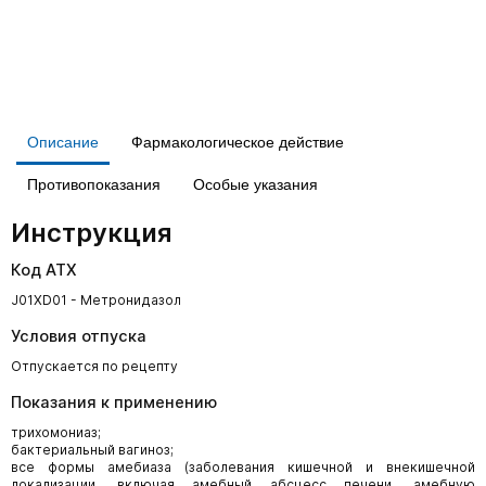
Описание
Фармакологическое действие
Противопоказания
Особые указания
Инструкция
Код АТХ
J01XD01 - Метронидазол
Условия отпуска
Отпускается по рецепту
Показания к применению
трихомониаз;
бактериальный вагиноз;
все формы амебиаза (заболевания кишечной и внекишечной
локализации, включая амебный абсцесс печени, амебную