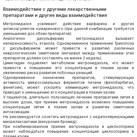
Взаимодействие с другими лекарственными
препаратами и другие виды взаимодействия
Метронидазол усиливает действие варфарина и других
антикоагулянтов кумаринового (при данной комбинации требуется
уменьшение доз обоих препаратов).
Аналогично дисульфираму метронидазол вызывает
непереносимость этанола. Одновременное применение Трихопола
с дисульфирамом может привести к развитию различных
неврологических симптомов (интервал между применением этих
препаратов должен составлять не менее 2 недель).
Циметидин подавляет метаболизм метронидазола, что может
привести к повышению его концентрации в плазме крови и
увеличению риска развития побочных реакций.
Одновременное назначение препаратов, стимулирующих
активность микросомальных ферментов печени (фенобарбитал,
фенитоин), может ускорять элиминацию метронидазола, что
приводит к уменьшению его концентрации в плазме крови.
У пациентов, длительно получающих лечение препаратами лития в
высоких дозах, при приеме метронидазола возможно повышение
концентрации лития в плазме крови и развитие симптомов
интоксикации.
Не рекомендуется сочетать метронидазол с недеполяризующими
миорелаксантами (векурония бромид).
При комбинированном приеме метронидазола и циклоспорина
может наблюдаться повышение концентрации циклоспорина в
плазме крови.