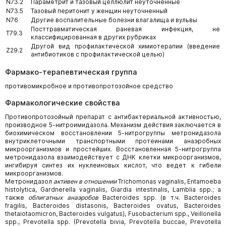
N73.2
Параметрит и тазовый целлюлит неуточненные
N73.5
Тазовый перитонит у женщин неуточненный
N76
Другие воспалительные болезни влагалища и вульвы
Посттравматическая раневая инфекция, не
T79.3
классифицированная в других рубриках
Другой вид профилактической химиотерапии (введение
Z29.2
антибиотиков с профилактической целью)
Фармако-терапевтическая группа
противомикробное и противопротозойное средство
Фармакологические свойства
Противопротозойный препарат с антибактериальной активностью,
производное 5-нитроимидазола. Механизм действия заключается в
биохимическом восстановлении 5-нитрогруппы метронидазола
внутриклеточными транспортными протеинами анаэробных
микроорганизмов и простейших. Восстановленная 5-нитрогруппа
метронидазола взаимодействует с ДНК клетки микроорганизмов,
ингибируя синтез их нуклеиновых кислот, что ведет к гибели
микроорганизмов.
Метронидазол
активен в отношении
Trichomonas vaginalis, Entamoeba
histolytica, Gardnerella vaginalis, Giardia intestinalis, Lamblia spp.; а
также
облигатных анаэробов
Bacteroides spp. (в т.ч. Bacteroides
fragilis, Bacteroides distasonis, Bacteroides ovatus, Bacteroides
thetaiotaomicron, Bacteroides vulgatus), Fusobacterium spp., Veillonella
spp., Prevotella spp. (Prevotella bivia, Prevotella buccae, Prevotella