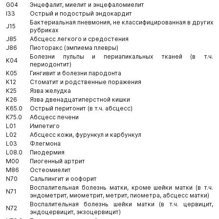
G04
Энцефалит, миелит и энцефаломиелит
I33
Острый и подострый эндокардит
Бактериальная пневмония, не классифицированная в других
J15
рубриках
J85
Абсцесс легкого и средостения
J86
Пиоторакс (эмпиема плевры)
Болезни пульпы и периапикальных тканей (в т.ч.
K04
периодонтит)
K05
Гингивит и болезни пародонта
K12
Стоматит и родственные поражения
K25
Язва желудка
K26
Язва двенадцатиперстной кишки
K65.0
Острый перитонит (в т.ч. абсцесс)
K75.0
Абсцесс печени
L01
Импетиго
L02
Абсцесс кожи, фурункул и карбункул
L03
Флегмона
L08.0
Пиодермия
M00
Пиогенный артрит
M86
Остеомиелит
N70
Сальпингит и оофорит
Воспалительная болезнь матки, кроме шейки матки (в т.ч.
N71
эндометрит, миометрит, метрит, пиометра, абсцесс матки)
Воспалительная болезнь шейки матки (в т.ч. цервицит,
N72
эндоцервицит, экзоцервицит)