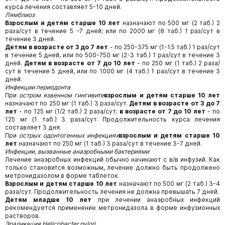
курса лечения составляет 5-10 дней.
Лямблиоз
Взрослым и детям старше 10 лет
назначают по 500 мг (2 таб.) 2
раза/сут в течение 5 -7 дней; или по 2000 мг (8 таб.) 1 раз/сут в
течение 3 дней.
Детям в возрасте от 3 до 7 лет
- по 250-375 мг (1-1.5 таб.) 1 раз/сут
в течение 5 дней, или по 500-750 мг (2-3 таб.) 1 раз/сут в течение 3
дней.
Детям в возрасте от 7 до 10 лет
- по 250 мг (1 таб.) 2 раза/
сут в течение 5 дней, или по 1000 мг (4 таб.) 1 раз/сут в течение 3
дней.
Инфекции периодонта
При
остром язвенном гингивите
взрослым и детям старше 10 лет
назначают по 250 мг (1 таб.) 3 раза/сут.
Детям в возрасте от 3 до 7
лет
- по 125 мг (1/2 таб.) 2 раза/сут;
в возрасте от 7 до 10 лет
- по
125 мг (1 таб.) 3 раза/сут. Продолжительность курса лечения
составляет 3 дня.
При
острых одонтогенных инфекциях
взрослым и детям старше 10
лет
назначают по 250 мг (1 таб.) 3 раза/сут в течение 3-7 дней.
Инфекции, вызванные анаэробными бактериями
Лечение анаэробных инфекций обычно начинают с в/в инфузий. Как
только становится возможным, лечение должно быть продолжено
метронидазолом в форме таблеток.
Взрослым и детям старше 10 лет
назначают по 500 мг (2 таб.) 3-4
раза/сут. Продолжительность лечения не должна превышать 7 дней.
Детям младше 10 лет
при лечении анаэробных инфекций
рекомендуется применение метронидазола в форме инфузионных
растворов.
Эрадикация Helicobacter pylori