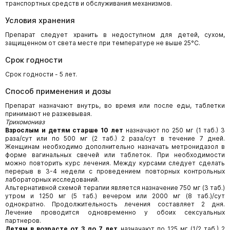
транспортных средств и обслуживания механизмов.
Условия хранения
Препарат следует хранить в недоступном для детей, сухом,
защищенном от света месте при температуре не выше 25°C.
Срок годности
Срок годности - 5 лет.
Способ применения и дозы
Препарат назначают внутрь, во время или после еды, таблетки
принимают не разжевывая.
Трихомониаз
Взрослым и детям старше 10 лет
назначают по 250 мг (1 таб.) 3
раза/сут или по 500 мг (2 таб.) 2 раза/сут в течение 7 дней.
Женщинам необходимо дополнительно назначать метронидазол в
форме вагинальных свечей или таблеток. При необходимости
можно повторить курс лечения. Между курсами следует сделать
перерыв в 3-4 недели с проведением повторных контрольных
лабораторных исследований.
Альтернативной схемой терапии является назначение 750 мг (3 таб.)
утром и 1250 мг (5 таб.) вечером или 2000 мг (8 таб.)/сут
однократно. Продолжительность лечения составляет 2 дня.
Лечение проводится одновременно у обоих сексуальных
партнеров.
Детям в возрасте от 3 до 7 лет
назначают по 125 мг (1/2 таб.) 2