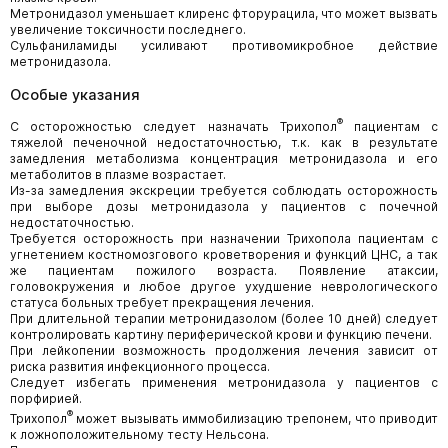
Метронидазол уменьшает клиренс фторурацила, что может вызвать
увеличение токсичности последнего.
Сульфаниламиды усиливают противомикробное действие
метронидазола.
Особые указания
®
С осторожностью следует назначать Трихопол
пациентам с
тяжелой печеночной недостаточностью, т.к. как в результате
замедления метаболизма концентрация метронидазола и его
метаболитов в плазме возрастает.
Из-за замедления экскреции требуется соблюдать осторожность
при выборе дозы метронидазола у пациентов с почечной
недостаточностью.
Требуется осторожность при назначении Трихопола пациентам с
угнетением костномозгового кроветворения и функций ЦНС, а так
же пациентам пожилого возраста. Появление атаксии,
головокружения и любое другое ухудшение неврологического
статуса больных требует прекращения лечения.
При длительной терапии метронидазолом (более 10 дней) следует
контролировать картину периферической крови и функцию печени.
При лейкопении возможность продолжения лечения зависит от
риска развития инфекционного процесса.
Следует избегать применения метронидазола у пациентов с
порфирией.
®
Трихопол
может вызывать иммобилизацию трепонем, что приводит
к ложноположительному тесту Нельсона.