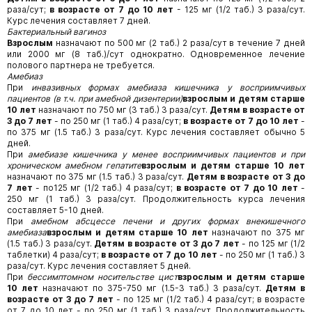
раза/сут;
в возрасте от 7 до 10 лет
- 125 мг (1/2 таб.) 3 раза/сут.
Курс лечения составляет 7 дней.
Бактериальный вагиноз
Взрослым
назначают по 500 мг (2 таб.) 2 раза/сут в течение 7 дней
или 2000 мг (8 таб.)/сут однократно. Одновременное лечение
полового партнера не требуется.
Амебиаз
При
инвазивных формах амебиаза кишечника у восприимчивых
пациентов (в т.ч. при амебной дизентерии)
взрослым и детям старше
10 лет
назначают по 750 мг (3 таб.) 3 раза/сут.
Детям в возрасте от
3 до 7 лет
- по 250 мг (1 таб.) 4 раза/сут;
в возрасте от 7 до 10 лет
-
по 375 мг (1.5 таб.) 3 раза/сут. Курс лечения составляет обычно 5
дней.
При
амебиазе кишечника у менее восприимчивых пациентов и при
хроническом амебном гепатите
взрослым и детям старше 10 лет
назначают по 375 мг (1.5 таб.) 3 раза/сут.
Детям в возрасте от 3 до
7 лет
- по125 мг (1/2 таб.) 4 раза/сут;
в возрасте от 7 до 10 лет
-
250 мг (1 таб.) 3 раза/сут. Продолжительность курса лечения
составляет 5-10 дней.
При
амебном абсцессе печени и других формах внекишечного
амебиаза
взрослым и детям старше 10 лет
назначают по 375 мг
(1.5 таб.) 3 раза/сут.
Детям в возрасте от 3 до 7 лет
- по 125 мг (1/2
таблетки) 4 раза/сут;
в возрасте от 7 до 10 лет
- по 250 мг (1 таб.) 3
раза/сут. Курс лечения составляет 5 дней.
При
бессимптомном носительстве цист
взрослым и детям старше
10 лет
назначают по 375-750 мг (1.5-3 таб.) 3 раза/сут.
Детям в
возрасте от 3 до 7 лет
- по 125 мг (1/2 таб.) 4 раза/сут; в возрасте
от 7 до 10 лет - по 250 мг (1 таб.) 3 раза/сут. Продолжительность