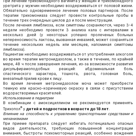
При лечении трихомонадного вагинита у женщин и трихомонадного
уретрита у мужчин необходимо воздерживаться от половой жизни.
Обязательно одновременное лечение половых партнеров. После
терапии трихомониаза следует провести контрольные пробы в
течение трех очередных циклов до и после менструации.
После лечения лямблиоза, если симптомы сохраняются, через 3-4
недели необходимо провести 3 анализа кала с интервалами в
несколько дней (у некоторых успешно пролеченых больных
непереносимость лактозы, вызванная инвазией, может сохраняться
течение нескольких недель или месяцев, напоминая симптомы
лямблиоза).
Пациентам необходимо воздерживаться от употребления алкоголя
во время терапии метронидазолом, а также в течение, по крайней
мере, 48 ч после завершения лечения, из-за возможности развития
дисульфирамоподобных реакций: абдоминальная боль
спастического характера, тошнота, рвота, головная боль,
внезапный прилив крови к лицу.
Во время лечения метронидазолом моча может приобрести
темную или красно-коричневую окраску в связи с присутствием
водорастворимых красителей.
Использование в педиатрии
В комбинации с амоксициллином не рекомендуется применять
®
Трихопол
у
детей и подростков в возрасте до 18 лет
.
Влияние на способность к управлению транспортными средствами и
механизмами
При приеме препарата следует избегать потенциально опасных
видов деятельности, требующих повышенной концентрации
внимания, быстроты психомоторных реакций, особенно вождения