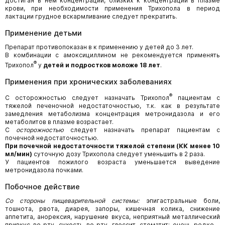
достигая в нем концентраций, близких к концентрации в плазме
крови, при необходимости применения Трихопола в период
лактации грудное вскармливание следует прекратить.
Применение детьми
Препарат противопоказан в к применению у детей до 3 лет.
В комбинации с амоксициллином не рекомендуется применять
®
Трихопол
у
детей и подростков моложе 18 лет
.
Применения при хронических заболеваниях
®
С осторожностью следует назначать Трихопол
пациентам с
тяжелой печеночной недостаточностью, т.к. как в результате
замедления метаболизма концентрация метронидазола и его
метаболитов в плазме возрастает.
С
осторожностью
следует назначать препарат пациентам с
почечной недостаточностью.
При почечной недостаточности тяжелой степени (КК менее 10
мл/мин)
суточную дозу Трихопола следует уменьшить в 2 раза.
У пациентов пожилого возраста уменьшается выведение
метронидазола почками.
Побочное действие
Со стороны пищеварительной системы:
эпигастральные боли,
тошнота, рвота, диарея, запоры, кишечная колика, снижение
аппетита, анорексия, нарушение вкуса, неприятный металлический
привкус во рту, сухость во рту, глоссит, стоматит; очень редко -