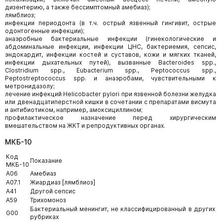
дизентерию, а также бессимптомный амебиаз);
лямблиоз;
инфекции периодонта (в т.ч. острый язвенный гингивит, острые
одонтогенные инфекции);
анаэробные бактериальные инфекции (гинекологические и
абдоминальные инфекции, инфекции ЦНС, бактериемия, сепсис,
эндокардит, инфекции костей и суставов, кожи и мягких тканей,
инфекции дыхательных путей), вызванные Bacteroides spp.,
Clostridium spp., Eubacterium spp., Peptococcus spp.,
Peptostreptococcus spp. и анаэробами, чувствительными к
метронидазолу;
лечение инфекций Helicobacter pylori при язвенной болезни желудка
или двенадцатиперстной кишки в сочетании с препаратами висмута
и антибиотиком, например, амоксициллином;
профилактическое назначение перед хирургическим
вмешательством на ЖКТ и репродуктивных органах.
МКБ-10
Код
Показание
МКБ-10
A06
Амебиаз
A07.1
Жиардиаз [лямблиоз]
A41
Другой сепсис
A59
Трихомоноз
Бактериальный менингит, не классифицированный в других
G00
рубриках