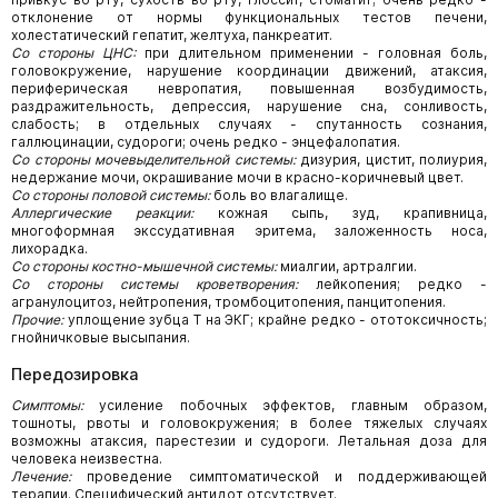
отклонение от нормы функциональных тестов печени,
холестатический гепатит, желтуха, панкреатит.
Со стороны ЦНС:
при длительном применении - головная боль,
головокружение, нарушение координации движений, атаксия,
периферическая невропатия, повышенная возбудимость,
раздражительность, депрессия, нарушение сна, сонливость,
слабость; в отдельных случаях - спутанность сознания,
галлюцинации, судороги; очень редко - энцефалопатия.
Со стороны мочевыделительной системы:
дизурия, цистит, полиурия,
недержание мочи, окрашивание мочи в красно-коричневый цвет.
Со стороны половой системы:
боль во влагалище.
Аллергические реакции:
кожная сыпь, зуд, крапивница,
многоформная экссудативная эритема, заложенность носа,
лихорадка.
Со стороны костно-мышечной системы:
миалгии, артралгии.
Со стороны системы кроветворения:
лейкопения; редко -
агранулоцитоз, нейтропения, тромбоцитопения, панцитопения.
Прочие:
уплощение зубца Т на ЭКГ; крайне редко - ототоксичность;
гнойничковые высыпания.
Передозировка
Симптомы:
усиление побочных эффектов, главным образом,
тошноты, рвоты и головокружения; в более тяжелых случаях
возможны атаксия, парестезии и судороги. Летальная доза для
человека неизвестна.
Лечение:
проведение симптоматической и поддерживающей
терапии. Специфический антидот отсутствует.