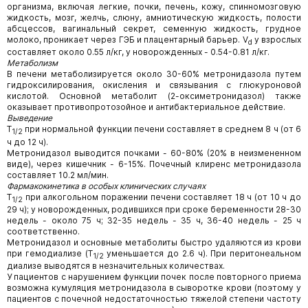
организма, включая легкие, почки, печень, кожу, спинномозговую
жидкость, мозг, желчь, слюну, амниотическую жидкость, полости
абсцессов, вагинальный секрет, семенную жидкость, грудное
молоко, проникает через ГЭБ и плацентарный барьер. V
у взрослых
d
составляет около 0.55 л/кг, у новорожденных - 0.54-0.81 л/кг.
Метаболизм
В печени метаболизируется около 30-60% метронидазола путем
гидроксилирования, окисления и связывания с глюкуроновой
кислотой. Основной метаболит (2-оксиметронидазол) также
оказывает противопротозойное и антибактериальное действие.
Выведение
T
при нормальной функции печени составляет в среднем 8 ч (от 6
1/2
ч до 12 ч).
Метронидазол выводится почками - 60-80% (20% в неизмененном
виде), через кишечник - 6-15%. Почечный клиренс метронидазола
составляет 10.2 мл/мин.
Фармакокинетика в особых клинических случаях
T
при алкогольном поражении печени составляет 18 ч (от 10 ч до
1/2
29 ч); у новорожденных, родившихся при сроке беременности 28-30
недель - около 75 ч; 32-35 недель - 35 ч, 36-40 недель - 25 ч
соответственно.
Метронидазол и основные метаболиты быстро удаляются из крови
при гемодиализе (T
уменьшается до 2.6 ч). При перитонеальном
1/2
диализе выводятся в незначительных количествах.
У пациентов с нарушением функции почек после повторного приема
возможна кумуляция метронидазола в сыворотке крови (поэтому у
пациентов с почечной недостаточностью тяжелой степени частоту