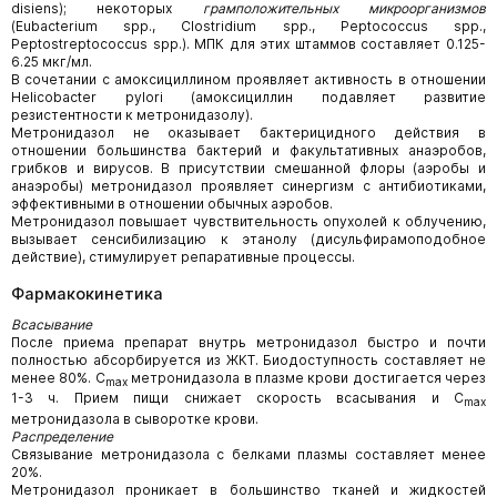
disiens); некоторых
грамположительных микроорганизмов
(Eubacterium spp., Clostridium spp., Peptococcus spp.,
Peptostreptococcus spp.). МПК для этих штаммов составляет 0.125-
6.25 мкг/мл.
В сочетании с амоксициллином проявляет активность в отношении
Helicobacter pylori (амоксициллин подавляет развитие
резистентности к метронидазолу).
Метронидазол не оказывает бактерицидного действия в
отношении большинства бактерий и факультативных анаэробов,
грибков и вирусов. В присутствии смешанной флоры (аэробы и
анаэробы) метронидазол проявляет синергизм с антибиотиками,
эффективными в отношении обычных аэробов.
Метронидазол повышает чувствительность опухолей к облучению,
вызывает сенсибилизацию к этанолу (дисульфирамоподобное
действие), стимулирует репаративные процессы.
Фармакокинетика
Всасывание
После приема препарат внутрь метронидазол быстро и почти
полностью абсорбируется из ЖКТ. Биодоступность составляет не
менее 80%. C
метронидазола в плазме крови достигается через
max
1-3 ч. Прием пищи снижает скорость всасывания и C
max
метронидазола в сыворотке крови.
Распределение
Связывание метронидазола с белками плазмы составляет менее
20%.
Метронидазол проникает в большинство тканей и жидкостей