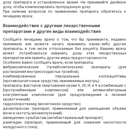
дозу препарата в установленное время. Не принимайте двойную
дозу, чтобы компенсировать пропущенную дозу.
При наличии вопросов по применению препарата обратитесь к
лечащему врачу.
Взаимодействие с другими лекарственными
препаратами и другие виды взаимодействия
Сообщите лечащему врачу о том, что Вы принимаете, недавно
принимали или можете начать принимать какие-либо другие
препараты, в том числе отпускаемые без рецепта. Вашему врачу
может потребоваться изменить дозы этих лекарственных
препаратов или принять другие меры предосторожности.
Особенно важно сообщить врачу, если препараты:
фибринолитические (тромболитические) препараты (для
растворения внутрисосудистых тромбов);
комбинированные пероральные контрацептивы
(противозачаточные средства, принимаемые внутрь);
препараты факторов свертывания крови II, VII, IX и X в комбинации с
[протромбиновым комплексом] или антиингибиторным
коагулянтным комплексом (для предупреждения и лечения
кровотечений);
гидрохлоротиазид (мочегонное средство);
десмопрессин (препарат, применяемый для уменьшения объёма
мочи и частоты мочеиспусканий);
ампициллин-сульбактам (антибактериальный препарат);
ранитидин (препарат, применяемый для снижения кислотности
желудочного сока);