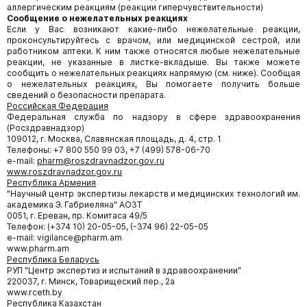
аллергическим реакциям (реакции гиперчувствительности)
Сообщение о нежелательных реакциях
Если у Вас возникают какие-либо нежелательные реакции,
проконсультируйтесь с врачом, или медицинской сестрой, или
работником аптеки. К ним также относятся любые нежелательные
реакции, не указанные в листке-вкладыше. Вы также можете
сообщить о нежелательных реакциях напрямую (см. ниже). Сообщая
о нежелательных реакциях, Вы помогаете получить больше
сведений о безопасности препарата.
Российская Федерация
Федеральная служба по надзору в сфере здравоохранения
(Росздравнадзор)
109012, г. Москва, Славянская площадь, д. 4, стр. 1
Телефоны: +7 800 550 99 03, +7 (499) 578-06-70
e-mail:
pharm@roszdravnadzor.gov.
ru
www.roszdravnadzor
.
gov.ru
Республика Армения
"Научный центр экспертизы лекарств и медицинских технологий им.
академика Э. Габриеляна" АОЗТ
0051, г. Ереван, пр. Комитаса 49/5
Телефон: (+374 10) 20-05-05, (-374 96) 22-05-05
e-mail: vigilance@pharm.am
www.pharm.am
Республика Беларусь
РУП "Центр экспертиз и испытаний в здравоохранении"
220037, г. Минск, Товарищеский пер., 2а
www.rceth.by
Республика Казахстан