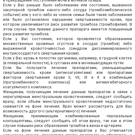
и прекращение поступления мочи в мочевой пузырь.
Если у Вас раньше было заболевание или состояние, вызванное
закупоркой тромбом какого-либо сосуда (тромбоэмболическое
событие) или у кого-либо из членов семьи были такие заболевания
или было установлено нарушение свёртываемости крови, при
котором увеличивается риск развития тромбоза (тромбофилия). В
этом случае при приеме данного препарата имеется повышенный
риск развития тромбоза.
Если у Вас состояние, которое проявляется образованием
множественных кровяных сгустков в сосудах (тромбов) либо
выраженной кровоточивостью (синдром диссеминированного
внутрисосудистого свертывания крови).
Если у Вас кровь в полостях организма, например, в грудной клетке
(в плевральной полости), в суставах или в мочевыводящих путях.
Если Вы получаете лечение препаратами, уменьшающими
свертываемость крови (антикоагулянтами) или препаратами
факторов свертывания крови II, VII, IX и X в комбинации
(протромбинового комплекса] или антиингибиторного
коагулянтного комплекса.
Женщинам, получающим лечение данным препаратом в связи с
нерегулярным менструальным кровотечением, следует сообщить
врачу, если объём менструального кровотечения недостаточно
снижается на фоне лечения. Врач может рассмотреть для Вас
возможность другого (альтернативного) лечения.
Женщинам, принимающим комбинированные пероральные
контрацептивы, следует сообщить об этом врачу, так как в этом
случае повышен риск образования тромбов в венах и артериях.
Если на фоне лечения данным препаратом у Вас отмечается