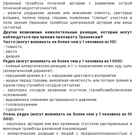
(признаки тромбоза почечной артерии с развитием острой
почечной недостаточности);
- резкое ухудшение зрения или внезапная слепота, световые
вспышки, пелена перед глазами, появление "слепых" участков в
поле зрения (признаки тромбоза центральной артерии или вены
сетчатки).
Другие возможные нежелательные реакции, которые могут
наблюдаться при приеме препарата Транексам®
Часто (могут возникать не более чем у 1 человека из 10):
- тошнота
- рвота
- диарея
Редко (могут возникать не более чем у 1 человека из 1 000):
- кожные аллергические реакции, в т. ч. покраснение кожи, зуд, сыпь
(аллергический дерматит)
- нарушения зрения, в т. ч. нарушение цветового восприятия
- мушки перед глазами, внезапная нечеткость или потеря зрения в
одном глазу (тромбоз сосудов сетчатки)
- закупорка сосудов кровяным сгустком (тромбоэмболические
осложнения)
- выраженное снижение артериального давления
- головокружение
- судороги
Очень редко (могут возникать не более чем у 1 человека из 10
000):
- закупорка артерии или вен кровяным сгустком (артериальные и
венозные тромбозы различной локализации)
- аллергические реакции у людей с предрасположенностью к