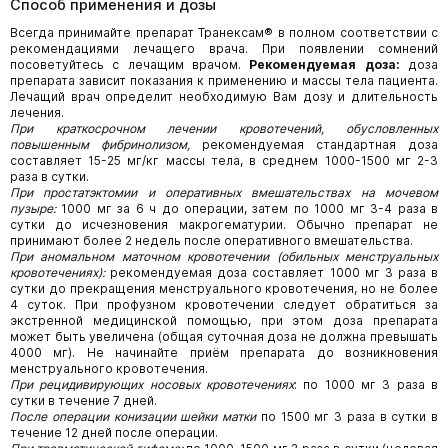
Способ применения и дозы
Всегда принимайте препарат Транексам® в полном соответствии с
рекомендациями лечащего врача. При появлении сомнений
посоветуйтесь с лечащим врачом.
Рекомендуемая доза:
доза
препарата зависит показания к применению и массы тела пациента.
Лечащий врач определит необходимую Вам дозу и длительность
лечения.
При краткосрочном лечении кровотечений, обусловленных
повышенным фибринолизом,
рекомендуемая стандартная доза
составляет 15-25 мг/кг массы тела, в среднем 1000-1500 мг 2-3
раза в сутки.
При простатэктомии и оперативных вмешательствах на мочевом
пузыре:
1000 мг за 6 ч до операции, затем по 1000 мг 3-4 раза в
сутки до исчезновения макрогематурии. Обычно препарат не
принимают более 2 недель после оперативного вмешательства.
При аномальном маточном кровотечении (обильных менструальных
кровотечениях):
рекомендуемая доза составляет 1000 мг 3 раза в
сутки до прекращения менструального кровотечения, но не более
4 суток. При профузном кровотечении следует обратиться за
экстренной медицинской помощью, при этом доза препарата
может быть увеличена (общая суточная доза не должна превышать
4000 мг). Не начинайте приём препарата до возникновения
менструального кровотечения.
При рецидивирующих носовых кровотечениях
: по 1000 мг 3 раза в
сутки в течение 7 дней.
После операции конизации шейки матки
по 1500 мг 3 раза в сутки в
течение 12 дней после операции.