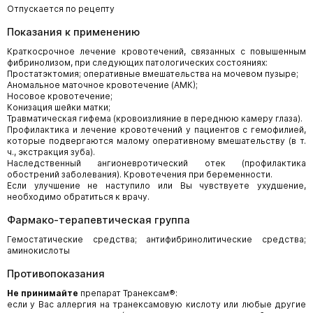
Отпускается по рецепту
Показания к применению
Краткосрочное лечение кровотечений, связанных с повышенным
фибринолизом, при следующих патологических состояниях:
Простатэктомия; оперативные вмешательства на мочевом пузыре;
Аномальное маточное кровотечение (АМК);
Носовое кровотечение;
Конизация шейки матки;
Травматическая гифема (кровоизлияние в переднюю камеру глаза).
Профилактика и лечение кровотечений у пациентов с гемофилией,
которые подвергаются малому оперативному вмешательству (в т.
ч., экстракция зуба).
Наследственный ангионевротический отек (профилактика
обострений заболевания). Кровотечения при беременности.
Если улучшение не наступило или Вы чувствуете ухудшение,
необходимо обратиться к врачу.
Фармако-терапевтическая группа
Гемостатические средства; антифибринолитические средства;
аминокислоты
Противопоказания
Не принимайте
препарат Транексам®:
если у Вас аллергия на транексамовую кислоту или любые другие