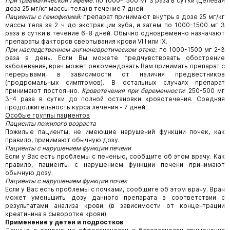
При травматической гифеме:
по 1000-1500 мг 3 раза в сутки (целевая
доза 25 мг/кг массы тела) в течение 7 дней.
Пациенты с гемофилией:
препарат принимают внутрь в дозе 25 мг/кг
массы тела за 2 ч до экстракции зуба, и затем по 1000-1500 мг 3
раза в сутки в течение 6-8 дней. Обычно одновременно назначают
препараты факторов свертывания крови VIII или IX.
При наследственном ангионевротическом отеке:
по 1000-1500 мг 2-3
раза в день. Если Вы можете предчувствовать обострение
заболевания, врач может рекомендовать Вам принимать препарат с
перерывами, в зависимости от наличия предвестников
(продромальных симптомов). В остальных случаях препарат
принимают постоянно.
Кровотечения при беременности
: 250-500 мг
3-4 раза в сутки до полной остановки кровотечения. Средняя
продолжительность курса лечения - 7 дней.
Особые группы пациентов
Пациенты пожилого возраста
Пожилые пациенты, не имеющие нарушений функции почек, как
правило, принимают обычную дозу.
Пациенты с нарушением функции печени
Если у Вас есть проблемы с печенью, сообщите об этом врачу. Как
правило, пациенты с нарушением функции печени принимают
обычную дозу.
Пациенты с нарушением функции почек
Если у Вас есть проблемы с почками, сообщите об этом врачу. Врач
может уменьшить дозу данного препарата в соответствии с
результатами анализа крови (в зависимости от концентрации
креатинина в сыворотке крови).
Применение у детей и подростков