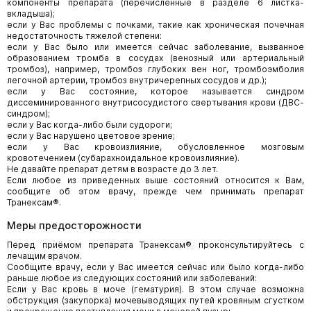
компоненты препарата (перечисленные в разделе 6 листка-
вкладыша);
если у Вас проблемы с почками, такие как хроническая почечная
недостаточность тяжелой степени:
если у Вас было или имеется сейчас заболевание, вызванное
образованием тромба в сосудах (венозный или артериальный
тромбоз), например, тромбоз глубоких вен ног, тромбоэмболия
легочной артерии, тромбоз внутричерепных сосудов и др.);
если у Вас состояние, которое называется синдром
диссеминированного внутрисосудистого свертывания крови (ДВС-
синдром);
если у Вас когда-либо были судороги;
если у Вас нарушено цветовое зрение;
если у Вас кровоизлияние, обусловленное мозговым
кровотечением (субарахноидальное кровоизлияние).
Не давайте препарат детям в возрасте до 3 лет.
Если любое из приведенных выше состояний относится к Вам,
сообщите об этом врачу, прежде чем принимать препарат
Транексам®.
Меры предосторожности
Перед приёмом препарата Транексам® проконсультируйтесь с
лечащим врачом.
Сообщите врачу, если у Вас имеется сейчас или было когда-либо
раньше любое из следующих состояний или заболеваний:
Если у Вас кровь в моче (гематурия). В этом случае возможна
обструкция (закупорка) мочевыводящих путей кровяным сгустком