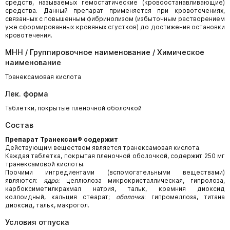
средств, называемых гемостатические (кровоостанавливающие)
средства. Данный препарат применяется при кровотечениях,
связанных с повышенным фибринолизом (избыточным растворением
уже сформированных кровяных сгустков) до достижения остановки
кровотечения.
МНН / Группировочное наименование / Химическое
наименование
Транексамовая кислота
Лек. форма
Таблетки, покрытые пленочной оболочкой
Состав
Препарат Транексам® содержит
Действующим веществом является транексамовая кислота.
Каждая таблетка, покрытая пленочной оболочкой, содержит 250 мг
транексамовой кислоты.
Прочими ингредиентами (вспомогательными веществами)
являются:
ядро:
целлюлоза микрокристаллическая, гипролоза,
карбоксиметилкрахмал натрия, тальк, кремния диоксид
коллоидный, кальция стеарат;
оболочка
: гипромеллоза, титана
диоксид, тальк, макрогол.
Условия отпуска