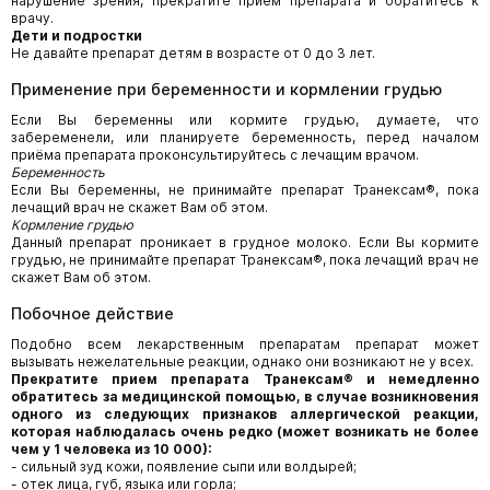
нарушение зрения, прекратите приём препарата и обратитесь к
врачу.
Дети и подростки
Не давайте препарат детям в возрасте от 0 до 3 лет.
Применение при беременности и кормлении грудью
Если Вы беременны или кормите грудью, думаете, что
забеременели, или планируете беременность, перед началом
приёма препарата проконсультируйтесь с лечащим врачом.
Беременность
Если Вы беременны, не принимайте препарат Транексам®, пока
лечащий врач не скажет Вам об этом.
Кормление грудью
Данный препарат проникает в грудное молоко. Если Вы кормите
грудью, не принимайте препарат Транексам®, пока лечащий врач не
скажет Вам об этом.
Побочное действие
Подобно всем лекарственным препаратам препарат может
вызывать нежелательные реакции, однако они возникают не у всех.
Прекратите прием препарата Транексам® и немедленно
обратитесь за медицинской помощью, в случае возникновения
одного из следующих признаков аллергической реакции,
которая наблюдалась очень редко (может возникать не более
чем у 1 человека из 10 000):
- сильный зуд кожи, появление сыпи или волдырей;
- отек лица, губ, языка или горла;