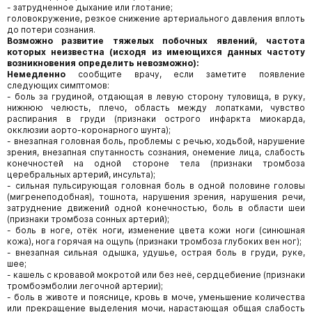
- затрудненное дыхание или глотание;
головокружение, резкое снижение артериального давления вплоть
до потери сознания.
Возможно развитие тяжелых побочных явлений, частота
которых неизвестна (исходя из имеющихся данных частоту
возникновения определить невозможно):
Немедленно
сообщите врачу, если заметите появление
следующих симптомов:
- боль за грудиной, отдающая в левую сторону туловища, в руку,
нижнюю челюсть, плечо, область между лопатками, чувство
распирания в груди (признаки острого инфаркта миокарда,
окклюзии аорто-коронарного шунта);
- внезапная головная боль, проблемы с речью, ходьбой, нарушение
зрения, внезапная спутанность сознания, онемение лица, слабость
конечностей на одной стороне тела (признаки тромбоза
церебральных артерий, инсульта);
- сильная пульсирующая головная боль в одной половине головы
(мигренеподобная), тошнота, нарушения зрения, нарушения речи,
затруднение движений одной конечностью, боль в области шеи
(признаки тромбоза сонных артерий);
- боль в ноге, отёк ноги, изменение цвета кожи ноги (синюшная
кожа), нога горячая на ощупь (признаки тромбоза глубоких вен ног);
- внезапная сильная одышка, удушье, острая боль в груди, руке,
шее;
- кашель с кровавой мокротой или без неё, сердцебиение (признаки
тромбоэмболии легочной артерии);
- боль в животе и пояснице, кровь в моче, уменьшение количества
или прекращение выделения мочи, нарастающая общая слабость