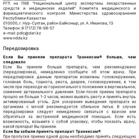
РГП на ПХВ "Национальный центр экспертизы лекарственных
средств и медицинских изделий" Комитета медицинского и
фармацевтического контроля Министерства здравоохранения
Республики Казахстан
010000, г. Нур-Султан, район Байконыр, ул. А. Иманова, 13
Телефон: 8 (7172) 78-98-57
e-mail: pdlc@dari.kz
www.ndda.kz
Передозировка
Если Вы приняли препарата Транексам® больше, чем
следовало
Если Вы приняли больше препарата, чем рекомендовано
(передозировка), немедленно сообщите об этом врачу. При
передозировке данным препаратом возможны головокружение,
головная боль, тошнота, рвота, диарея, головокружение, в том
числе при переходе из горизонтального положения в вертикальное,
снижение артериального давления. Если после приема препарата
прошло не больше 1-2 часов, можно вызвать рвоту и принять внутрь
активированный уголь. Для ускорения выведения препарата из
организма с мочой рекомендуется обильное питье. В случае
передозировки следует немедленно связаться с врачом или
обратиться за экстренной медицинской помощью. Если есть
возможность, возьмите с собой упаковку, чтобы показать врачу,
какой препарат Вы приняли.
Если Вы забыли принять препарат Транексам®
При пропуске приема одной дозы необходимо принять следующую