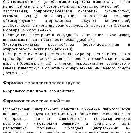
Спинномозговые и церебральные параличи (гипертонус, спазм
мышечный, спинальный автоматизм; контрактура конечностей).
Заболевания, сопровождающиеся дистонией, ригидностью,
спазмом мышц; облитерирующие заболевания артерий:
облитерирующий атеросклероз сосудов конечностей,
диабетическая ангиопатия, облитерирующий тромбангиит (болезнь
Бюргера), синдром Рейно.
Последствия расстройств сосудистой иннервации (акроцианоз,
перемежающаяся ангионевротическая дисбазия).
Экстрапирамидные расстройства (постэнцефалитный и
атеросклеротический паркинсонизм).
Посттромботические расстройства лимфообращения и венозного
кровообращения, трофическая язва голени, детский спастический
паралич (болезнь Литтла), эпилепсия, энцефалопатия сосудистого
генеза; гипертонус в сочетании с нарушением мышечного тонуса
другого типа.
Фармако-терапевтическая группа
миорелаксант центрального действия
Фармакологические свойства
Миорелаксант центрального действия. Снижение патологически
повышенного тонуса скелетных мышц объясняют способностью
толперизона подавлять спиномозговые полисинаптические
рефлексы и угнетающим влиянием на каудальную часть
ретикулярной формации. Обладает центральными н-
холиноблокирующими свойствами. Не оказывает существенного