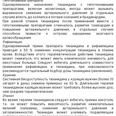
Гипотензивные препараты
Одновременное назначение тизанидина с гипотензивными
препаратами, включая мочегонные, иногда может вызывать
выраженное снижение артериального давления (в отдельных
случаях вплоть до коллапса и потери сознания) и брадикардию.
При резкой отмене тизанидина после применения вместе с
гипотензивными препаратами отмечалось развитие тахикардии и
повышение артериального давления, в отдельных случаях
способное привести к острому нарушению мозгового
кровообращения.
Рифампицин
Одновременный прием препарата тизанидина и рифампицина
приводит к 50 % снижению концентрации тизанидина в плазме
крови. Вследствие этого терапевтическое действие тизанидина
может снижаться, что может иметь клиническую значимость для
некоторых больных. Следует избегать длительного совместного
применения рифампицина и тизанидина, при невозможности
рекомендуется тщательный подбор дозы тизанидина (увеличение).
Курение
Системная биодоступность тизанидина у курящих мужчин (более 10
сигарет в день) снижена примерно на 30 %. Длительная терапия
тизанидином курящих мужчин может требовать более высоких доз,
чем средние терапевтические.
Этанол
Во время терапии тизанидином следует избегать приема алкоголя,
т.к. он может повысить вероятность развития нежелательных
явлений (например, снижения артериального давления и
заторможенности). Тизанидин может усиливать подавляющее