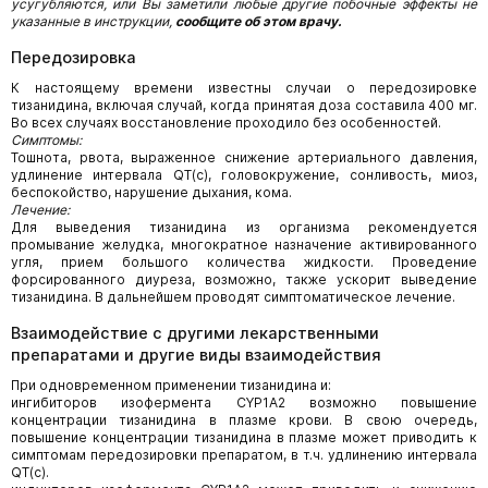
усугубляются, или Вы заметили любые другие побочные эффекты не
указанные в инструкции,
сообщите об этом врачу.
Передозировка
К настоящему времени известны случаи о передозировке
тизанидина, включая случай, когда принятая доза составила 400 мг.
Во всех случаях восстановление проходило без особенностей.
Симптомы:
Тошнота, рвота, выраженное снижение артериального давления,
удлинение интервала QT(c), головокружение, сонливость, миоз,
беспокойство, нарушение дыхания, кома.
Лечение:
Для выведения тизанидина из организма рекомендуется
промывание желудка, многократное назначение активированного
угля, прием большого количества жидкости. Проведение
форсированного диуреза, возможно, также ускорит выведение
тизанидина. В дальнейшем проводят симптоматическое лечение.
Взаимодействие с другими лекарственными
препаратами и другие виды взаимодействия
При одновременном применении тизанидина и:
ингибиторов изофермента CYP1A2 возможно повышение
концентрации тизанидина в плазме крови. В свою очередь,
повышение концентрации тизанидина в плазме может приводить к
симптомам передозировки препаратом, в т.ч. удлинению интервала
QT(c).