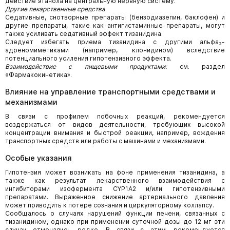
действие этанола на центральную нервную систему.
Другие лекарственные
средства
Седативные, снотворные препараты (бензодиазепин, баклофен) и
другие препараты, такие как антигистаминные препараты, могут
также усиливать седативный эффект тизанидина.
Следует избегать приема тизанидина с другими альфа₂-
адреномиметиками (например, клонидином) вследствие
потенциального усиления гипотензивного эффекта.
Взаимодействие с пищевыми продуктами:
см. раздел
«Фармакокинетика».
Влияние на управление транспортными средствами и
механизмами
В связи с профилем побочных реакций, рекомендуется
воздержаться от видов деятельности, требующих высокой
концентрации внимания и быстрой реакции, например, вождения
транспортных средств или работы с машинами и механизмами.
Особые указания
Гипотензия может возникать на фоне применения тизанидина, а
также как результат лекарственного взаимодействия с
ингибиторами изофермента CYP1A2 и/или гипотензивными
препаратами. Выраженное снижение артериального давления
может приводить к потере сознания и циркуляторному коллапсу.
Сообщалось о случаях нарушений функции печени, связанных с
тизанидином, однако при применении суточной дозы до 12 мг эти
случаи отмечались редко. В связи с этим, рекомендуется