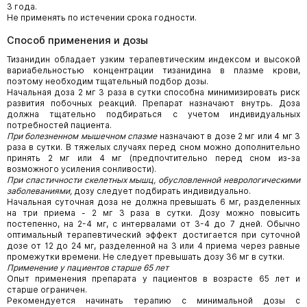
3 года.
Не применять по истечении срока годности.
Способ применения и дозы
Тизанидин обладает узким терапевтическим индексом и высокой
вариабельностью концентрации тизанидина в плазме крови,
поэтому необходим тщательный подбор дозы.
Начальная доза 2 мг 3 раза в сутки способна минимизировать риск
развития побочных реакций. Препарат назначают внутрь. Доза
должна тщательно подбираться с учетом индивидуальных
потребностей пациента.
При болезненном мышечном спазме
назначают в дозе 2 мг или 4 мг 3
раза в сутки. В тяжелых случаях перед сном можно дополнительно
принять 2 мг или 4 мг (предпочтительно перед сном из-за
возможного усиления сонливости).
При спастичности скелетных мышц, обусловленной неврологическими
заболеваниями,
дозу следует подбирать индивидуально.
Начальная суточная доза не должна превышать 6 мг, разделенных
на три приема - 2 мг 3 раза в сутки. Дозу можно повысить
постепенно, на 2-4 мг, с интервалами от 3-4 до 7 дней. Обычно
оптимальный терапевтический эффект достигается при суточной
дозе от 12 до 24 мг, разделенной на 3 или 4 приема через равные
промежутки времени. Не следует превышать дозу 36 мг в сутки.
Применение у пациентов старше 65 лет
Опыт применения препарата у пациентов в возрасте 65 лет и
старше ограничен.
Рекомендуется начинать терапию с минимальной дозы с