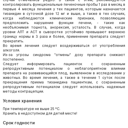
контролировать функциональные печеночные пробы 1 раз в месяц в
первые 4 месяца лечения у тех пациентов, которым назначается
тизанидин в суточной дозе 12 мг и выше, а также в тех случаях,
когда наблюдаются клинические признаки, позволяющие
предположить нарушение функции печени, - такие как
необъяснимая тошнота, анорексия, усталость. В случае, когда
уровни АЛТ и АСТ в сыворотке устойчиво превышают верхнюю
границу нормы в 3 раза и более, применение препарата следует
прекратить.
Во время лечения следует воздерживаться от употребления
алкоголя.
Из-за угрозы синдрома "отмены" дозу препарата снижают
постепенно.
Следует информировать пациенток с сохраненным
репродуктивным потенциалом о неблагоприятном влиянии
препарата на развивающийся плод, выявленном в исследовании у
животных. Во время лечения, а также в течение 1 суток после
прекращения приема тизанидина пациенткам, с сохраненным
репродуктивным потенциалом следует использовать надежные
методы контрацепции.
Условия хранения
При температуре не выше 25 ºС.
Хранить в недоступном для детей месте!
Срок годности