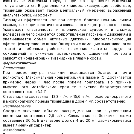
избыточный мышечный тонус, то при его подавлении мышечный
тонус снижается. В дополнение к миорелаксирующим свойствам,
тизанидин оказывает также центральный умеренно выраженный
анальгезирующий эффект.
Тизанидин эффективен как при остром болезненном мышечном
спазме, так и при спастичности спинального и центрального генеза.
Уменьшает спастичность и клонические судороги и спазмы,
вследствие чего снижается сопротивление пассивным движениям и
увеличивается объем активных движений. Миорелаксирующий
эффект (измерение по шкале Эшворта и с помощью «маятникового»
теста) и побочные действия (снижение частоты сердечных
сокращений и снижение артериального давления) препарата
зависят от концентрации тизанидина в плазме крови.
Фармакокинетика
Всасывание
При приеме внутрь тизанидин всасывается быстро и почти
полностью. Максимальная концентрация в плазме (C
) достигается
примерно через 1 час после приема препарата. По причине
выраженного метаболизма среднее значение биодоступности
составляет около 34 %.
С
тизанидина составляет 12,3 нг/мл и 15,6 нг/мл после однократного
и многократного приема тизанидина в дозе 4 мг, соответственно.
Распределение
Среднее значение объема распределения при внутривенном
введении составляет 2,6 л/кг. Связывание с белками плазмы
составляет 30 %. В диапазоне доз от 4 до 20 мг фармакокинетика
имеет линейный характер.
Метаболизм