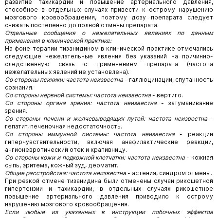
развитие тахикардии и повышение артериального давления,
способное в отдельных случаях привести к острому нарушению
мозгового кровообращения, поэтому дозу препарата
следует
снижать постепенно до полной отмены препарата.
Отдельные сообщения о нежелательных явлениях по данным
применения в клинической практике:
На фоне терапии тизанидином в клинической практике отмечались
следующие нежелательные явления без указаний на причинно-
следственную связь с применением препарата (частота
нежелательных явлений не установлена).
Со стороны психики: частота неизвестна
- галлюцинации, спутанность
сознания.
Со стороны нервной системы: частота неизвестна
- вертиго.
Со стороны органа зрения: частота неизвестна
- затуманивание
зрения.
Со стороны печени и желчевыводящих путей: частота неизвестна
-
гепатит, печеночная недостаточность.
Со стороны иммунной системы: частота неизвестна
- реакции
гиперчувствительности, включая анафилактические реакции,
ангионевротический отек и крапивницу.
Со стороны кожи и подкожной клетчатки: частота неизвестна
- кожная
сыпь, эритема, кожный зуд, дерматит.
Общие расстройства: частота неизвестна
- астения, синдром отмены.
При резкой отмене тизанидина были отмечены случаи рикошетной
гипертензии и тахикардии, в отдельных случаях рикошетное
повышение артериального давления приводило к острому
нарушению мозгового кровообращения.
Если любые из указанных в инструкции побочных эффектов