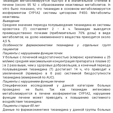
Тизанидин метаболизируется быстро и в значительной степени в
печени (около 95 %) с образованием неактивных метаболитов. In
vitro было показано, что тизанидин в основном метаболизируется
изоферментом CYP1А2 системы цитохрома Р450. Метаболиты
неактивны.
Выведение
Среднее значение периода полувыведения тизанидина из системы
кровотока (T
) составляет 2 - 4 ч. Тизанидин выводится
преимущественно почками (приблизительно 70% дозы) в виде
метаболитов; на долю неизмененного вещества приходится около
4,5 %.
Особенности фармакокинетики тизанидина у отдельных групп
пациентов
Пациенты с нарушением функции почек
У больных с почечной недостаточностью (клиренс креатинина ≤ 25
мл/мин) средняя максимальная концентрация препарата в плазме (C
) в 2 раза выше, чем у здоровых добровольцев, а конечный периода
полувыведения тизанидина (T
) достигает 14 ч, что приводит к
увеличенной (примерно в 6 раз) системной биодоступности
тизанидина (измеренной по AUC).
Пациенты с нарушением функции печени
Специфических исследований у данной категории больных
проведено не было. Так как тизанидин интенсивно
метаболизируется в печени изоферментом CYP1A2, нарушение
функции печени может приводить к повышению системного
воздействия тизанидина.
Пациенты старше 65 лет
Данные по фармакокинетике тизанидина у данной группы больных