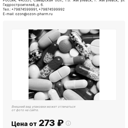
Россия, 445351, Самарская обл., г.о. Жигулевск, г. Жигулевск, ул.
Гидростроителей, д. 6.
Тел.: +79874599991, +79874599992
E-mail: ozon@ozon-pharm.ru
Внешний вид упаковки может отличаться
от фото на сайте.
273
₽
Цена от