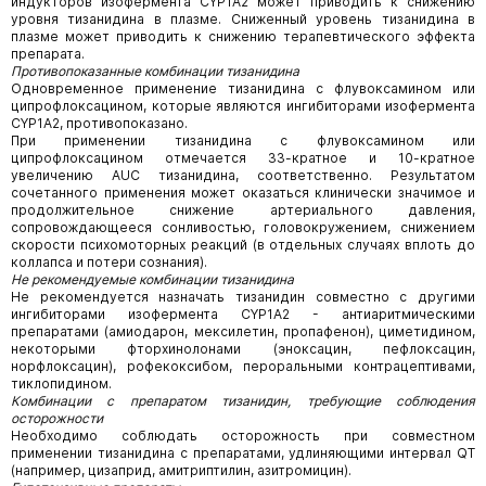
индукторов изофермента CYP1A2 может приводить к снижению
уровня тизанидина в плазме. Сниженный уровень тизанидина в
плазме может приводить к снижению терапевтического эффекта
препарата.
Противопоказанные комбинации тизанидина
Одновременное применение тизанидина с флувоксамином или
ципрофлоксацином, которые являются ингибиторами изофермента
CYP1A2, противопоказано.
При применении тизанидина с флувоксамином или
ципрофлоксацином отмечается 33-кратное и 10-кратное
увеличению AUC тизанидина, соответственно. Результатом
сочетанного применения может оказаться клинически значимое и
продолжительное снижение артериального давления,
сопровождающееся сонливостью, головокружением, снижением
скорости психомоторных реакций (в отдельных случаях вплоть до
коллапса и потери сознания).
Не рекомендуемые комбинации тизанидина
Не рекомендуется назначать тизанидин совместно с другими
ингибиторами изофермента CYP1A2 - антиаритмическими
препаратами (амиодарон, мексилетин, пропафенон), циметидином,
некоторыми фторхинолонами (эноксацин, пефлоксацин,
норфлоксацин), рофекоксибом, пероральными контрацептивами,
тиклопидином.
Комбинации с препаратом тизанидин, требующие соблюдения
осторожности
Необходимо соблюдать осторожность при совместном
применении тизанидина с препаратами, удлиняющими интервал QT
(например, цизаприд, амитриптилин, азитромицин).