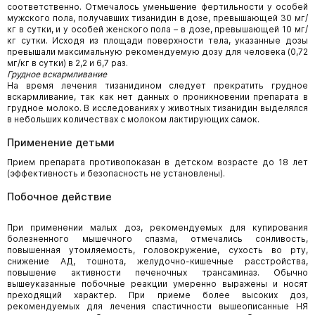
соответственно. Отмечалось уменьшение фертильности у особей
мужского пола, получавших тизанидин в дозе, превышающей 30 мг/
кг в сутки, и у особей женского пола – в дозе, превышающей 10 мг/
кг сутки. Исходя из площади поверхности тела, указанные дозы
превышали максимальную рекомендуемую дозу для человека (0,72
мг/кг в сутки) в 2,2 и 6,7 раз.
Грудное вскармливание
На время лечения тизанидином следует прекратить грудное
вскармливание, так как нет данных о проникновении препарата в
грудное молоко. В исследованиях у животных тизанидин выделялся
в небольших количествах с молоком лактирующих самок.
Применение детьми
Прием препарата противопоказан в детском возрасте до 18 лет
(эффективность и безопасность не установлены).
Побочное действие
При применении малых доз, рекомендуемых для купирования
болезненного мышечного спазма, отмечались сонливость,
повышенная утомляемость, головокружение, сухость во рту,
снижение АД, тошнота, желудочно-кишечные расстройства,
повышение активности печеночных трансаминаз. Обычно
вышеуказанные побочные реакции умеренно выражены и носят
преходящий характер. При приеме более высоких доз,
рекомендуемых для лечения спастичности вышеописанные НЯ