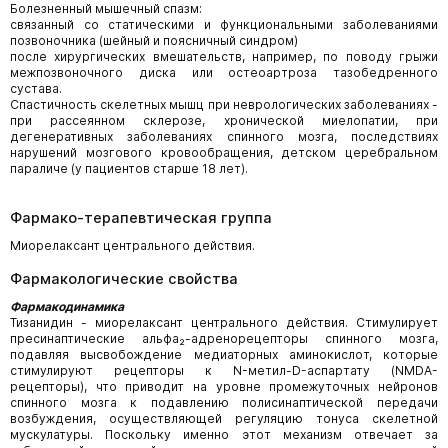
Болезненный мышечный спазм:
связанный со статическими и функциональными заболеваниями
позвоночника (шейный и поясничный синдром)
после хирургических вмешательств, например, по поводу грыжи
межпозвоночного диска или остеоартроза тазобедренного
сустава.
Спастичность скелетных мышц при неврологических заболеваниях -
при рассеянном склерозе, хронической миелопатии, при
дегенеративных заболеваниях спинного мозга, последствиях
нарушений мозгового кровообращения, детском церебральном
параличе (у пациентов старше 18 лет).
Фармако-терапевтическая группа
Миорелаксант центрального действия.
Фармакологические свойства
Фармакодинамика
Тизанидин - миорелаксант центрального действия. Стимулирует
пресинаптические альфа₂-адренорецепторы спинного мозга,
подавляя высвобождение медиаторных аминокислот, которые
стимулируют рецепторы к N-метил-D-аспартату (NMDA-
рецепторы), что приводит на уровне промежуточных нейронов
спинного мозга к подавлению полисинаптической передачи
возбуждения, осуществляющей регуляцию тонуса скелетной
мускулатуры. Поскольку именно этот механизм отвечает за