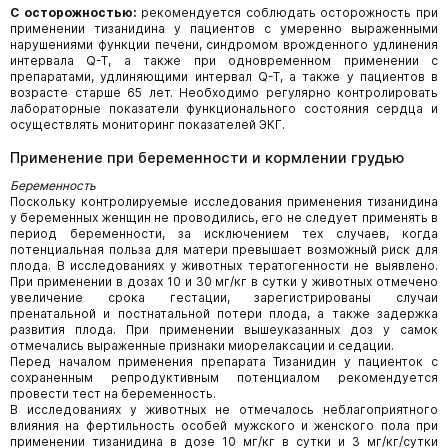
С осторожностью:
рекомендуется соблюдать осторожность при
применении тизанидина у пациентов с умеренно выраженными
нарушениями функции печени, синдромом врожденного удлинения
интервала Q-T, а также при одновременном применении с
препаратами, удлиняющими интервал Q-T, а также у пациентов в
возрасте старше 65 лет. Необходимо регулярно контролировать
лабораторные показатели функционального состояния сердца и
осуществлять мониторинг показателей ЭКГ.
Применение при беременности и кормлении грудью
Беременность
Поскольку контролируемые исследования применения тизанидина
у беременных женщин не проводились, его не следует применять в
период беременности, за исключением тех случаев, когда
потенциальная польза для матери превышает возможный риск для
плода. В исследованиях у животных тератогенности не выявлено.
При применении в дозах 10 и 30 мг/кг в сутки у животных отмечено
увеличение срока гестации, зарегистрированы случаи
пренатальной и постнатальной потери плода, а также задержка
развития плода. При применении вышеуказанных доз у самок
отмечались выраженные признаки миорелаксации и седации.
Перед началом применения препарата Тизанидин у пациенток с
сохраненным репродуктивным потенциалом рекомендуется
провести тест на беременность.
В исследованиях у животных не отмечалось неблагоприятного
влияния на фертильность особей мужского и женского пола при
применении тизанидина в дозе 10 мг/кг в сутки и 3 мг/кг/сутки