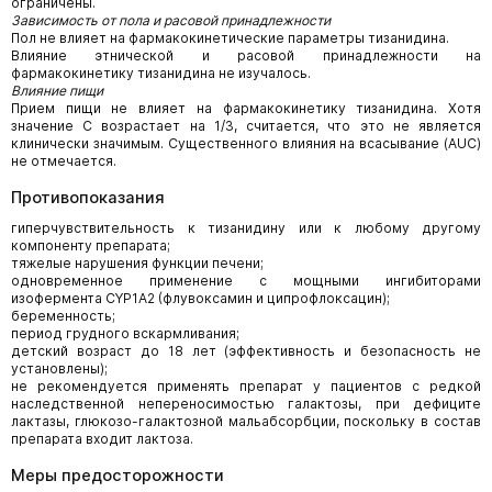
ограничены.
Зависимость от пола и расовой принадлежности
Пол не влияет на фармакокинетические параметры тизанидина.
Влияние этнической и расовой принадлежности на
фармакокинетику тизанидина не изучалось.
Влияние пищи
Прием пищи не влияет на фармакокинетику тизанидина. Хотя
значение C
возрастает на 1/3, считается, что это не является
клинически значимым. Существенного влияния на всасывание (AUC)
не отмечается.
Противопоказания
гиперчувствительность к тизанидину или к любому другому
компоненту препарата;
тяжелые нарушения функции печени;
одновременное применение с мощными ингибиторами
изофермента CYP1A2 (флувоксамин и ципрофлоксацин);
беременность;
период грудного вскармливания;
детский возраст до 18 лет (эффективность и безопасность не
установлены);
не рекомендуется применять препарат у пациентов с редкой
наследственной непереносимостью галактозы, при дефиците
лактазы, глюкозо-галактозной мальабсорбции, поскольку в состав
препарата входит лактоза.
Меры предосторожности