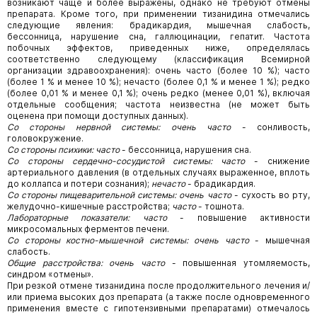
возникают чаще и более выражены, однако не требуют отмены
препарата. Кроме того, при применении тизанидина отмечались
следующие явления: брадикардия, мышечная слабость,
бессонница, нарушение сна, галлюцинации, гепатит. Частота
побочных эффектов, приведенных ниже, определялась
соответственно следующему (классификация Всемирной
организации здравоохранения): очень часто (более 10 %); часто
(более 1 % и менее 10 %); нечасто (более 0,1 % и менее 1 %); редко
(более 0,01 % и менее 0,1 %); очень редко (менее 0,01 %), включая
отдельные сообщения; частота неизвестна (не может быть
оценена при помощи доступных данных).
Со стороны нервной системы: очень часто
- сонливость,
головокружение.
Со стороны психики: часто
- бессонница, нарушения сна.
Со стороны сердечно-сосудистой системы: часто
- снижение
артериального давления (в отдельных случаях выраженное, вплоть
до коллапса и потери сознания);
нечасто
- брадикардия.
Со стороны пищеварительной системы: очень часто
- сухость во рту,
желудочно-кишечные расстройства;
часто
- тошнота.
Лабораторные показатели: часто
- повышение активности
микросомальных ферментов печени.
Со стороны костно-мышечной системы: очень часто
- мышечная
слабость.
Общие расстройства: очень часто
- повышенная утомляемость,
синдром «отмены».
При резкой отмене тизанидина после продолжительного лечения и/
или приема высоких доз препарата (а также после одновременного
применения вместе с гипотензивными препаратами) отмечалось