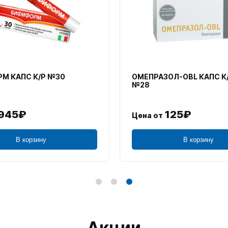
М КАПС К/Р №30
ОМЕПРАЗОЛ-OBL КАПС К
№28
945₽
125₽
Цена от
В корзину
В корзину
Акции