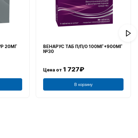
/Р 20МГ
ВЕНАРУС ТАБ П/П/О 100МГ+900МГ
№30
1 727₽
Цена от
В корзину