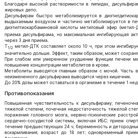
Благодаря высокой растворимости в липидах, дисульфира
жировых депо.
Дисульфирам быстро метаболизируется в диэтилдитиока
выдыхаемым воздухом и частично метаболизируется в пе
диэтилтиокарбаминовой кислоты метиловый эфир (метил-
приема дисульфирама, но максимальная ингибирующая ак
через 3 дня приема.
T
метил-ДТК составляет около 10 ч, при этом ингибиру
1/2
значительно дольше. Эффект, таким образом, может сохраня
При слабом или умеренном ухудшении функции печени ме
повышение концентрации метаболитов в крови.
Метаболиты выводятся главным образом с мочой. Часть 
неизмененного дисульфирама выводится через кишечник.
До 20% дозы может оставаться в организме в течение 1 нед
Противопоказания
Повышенная чувствительность к дисульфираму; печеночн
тяжелой степени, почечная недостаточность тяжелой степ
поражения головного мозга, нервно-психические расстро
сердечно-сосудистой системы, включая ИБС; прием спирт
течение предшествующих 24 ч; беременность и детородный 
вскармливания; возраст до 18 лет; одновременный прием