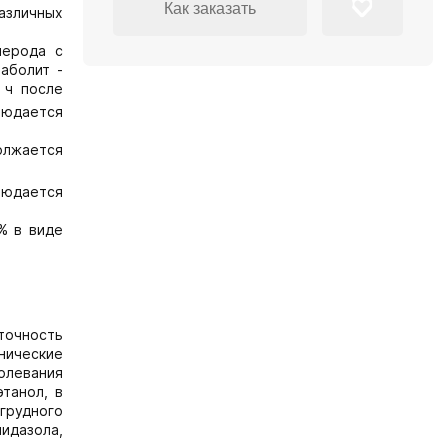
Как заказать
азличных
лерода с
аболит -
 ч после
людается
олжается
людается
% в виде
точность
нические
олевания
танол, в
 грудного
идазола,