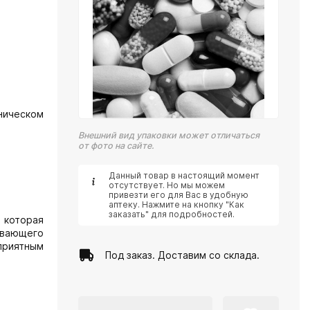
ническом
Внешний вид упаковки может отличаться
от фото на сайте.
Данный товар в настоящий момент
отсутствует. Но мы можем
привезти его для Вас в удобную
аптеку. Нажмите на кнопку "Как
заказать" для подробностей.
 которая
ывающего
еприятным
Под заказ. Доставим со склада.