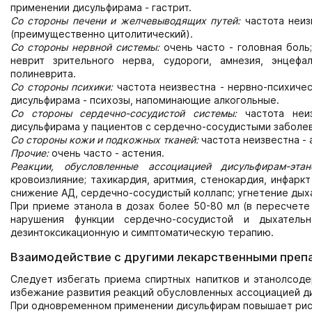
применении дисульфирама - гастрит.
Со стороны печени и желчевыводящих путей:
частота неиз
(преимущественно цитолитический).
Со стороны нервной системы:
очень часто - головная боль;
неврит зрительного нерва, судороги, амнезия, энцеф
полиневрита.
Со стороны психики:
частота неизвестна - нервно-психиче
дисульфирама - психозы, напоминающие алкогольные.
Со стороны сердечно-сосудистой системы:
частота неи
дисульфирама у пациентов с сердечно-сосудистыми заболе
Со стороны кожи и подкожных тканей:
частота неизвестна - 
Прочие:
очень часто - астения.
Реакции, обусловленные ассоциацией дисульфирам-этан
кровоизлияние; тахикардия, аритмия, стенокардия, инфарк
снижение АД, сердечно-сосудистый коллапс; угнетение дыха
При приеме этанола в дозах более 50-80 мл (в пересчете
нарушения функции сердечно-сосудистой и дыхатель
дезинтоксикационную и симптоматическую терапию.
Взаимодействие с другими лекарственными преп
Следует избегать приема спиртных напитков и этанолсод
избежание развития реакций обусловленных ассоциацией д
При одновременном применении дисульфирам повышает риск