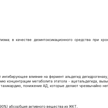
лизма; в качестве дезинтоксикационного средства при хро
т ингибирующее влияние на фермент альдегид дегидрогеназу,
нию концентрации метаболита этатола - ацетальдегида, выз
, тахикардию, понижение АД, которые делают чрезвычайно н
-90%) абсорбция активного вещества из ЖКТ.