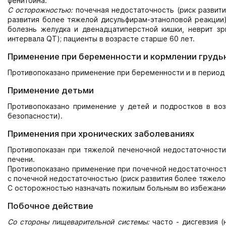
фенитоина.
С осторожностью:
почечная недостаточность (риск развити
развития более тяжелой дисульфирам-этаноловой реакции),
болезнь желудка и двенадцатиперстной кишки, неврит зр
интервала QT); пациенты в возрасте старше 60 лет.
Применение при беременности и кормлении грудь
Противопоказано применение при беременности и в период 
Применение детьми
Противопоказано применение у детей и подростков в воз
безопасности).
Применения при хронических заболеваниях
Противопоказан при тяжелой печеночной недостаточности
печени.
Противопоказано применение при почечной недостаточност
с почечной недостаточностью (риск развития более тяжело
С осторожностью назначать пожилым больным во избежани
Побочное действие
Со стороны пищеварительной системы:
часто - дисгевзия (