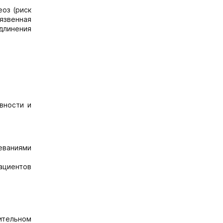
оз (риск
 язвенная
длинения
вности и
еваниями
ациентов
лительном