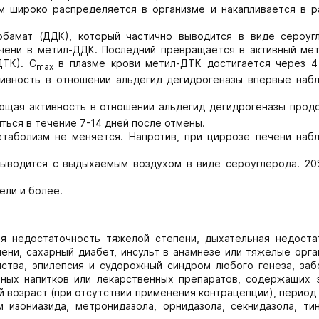
м широко распределяется в организме и накапливается в р
рбамат (ДДК), который частично выводится в виде сероуг
чени в метил-ДДК. Последний превращается в активный мет
ДТК). C
в плазме крови метил-ДТК достигается через 4
max
тивность в отношении альдегид дегидрогеназы впервые наб
ющая активность в отношении альдегид дегидрогеназы прод
ться в течение 7-14 дней после отмены.
таболизм не меняется. Напротив, при циррозе печени наб
выводится с выдыхаемым воздухом в виде сероуглерода. 20
ели и более.
ая недостаточность тяжелой степени, дыхательная недоста
ени, сахарный диабет, инсульт в анамнезе или тяжелые орга
йства, эпилепсия и судорожный синдром любого генеза, заб
ных напитков или лекарственных препаратов, содержащих э
возраст (при отсутствии применения контрацепции), период
 изониазида, метронидазола, орнидазола, секнидазола, тин