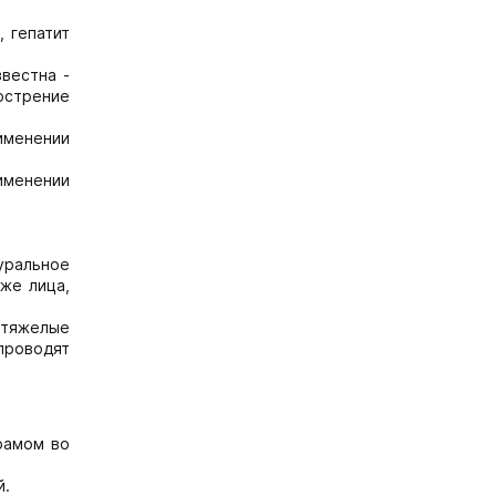
, гепатит
звестна -
острение
рименении
именении
уральное
оже лица,
 тяжелые
проводят
рамом во
й.