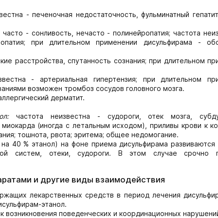
вестна - печеночная недостаточность, фульминатный гепатит
 часто - сонливость, нечасто - полинейропатия; частота неи
алопатия; при длительном применении дисульфирама - об
ские расстройства, спутанность сознания; при длительном п
звестна - артериальная гипертензия; при длительном пр
ваниями возможен тромбоз сосудов головного мозга.
аллергический дерматит.
ол:
частота неизвестна - судороги, отек мозга, субд
т миокарда (иногда с летальным исходом), приливы крови к к
ния; тошнота, рвота; эритема; общее недомогание.
 на 40 % этанол) на фоне приема дисульфирама развиваются
ной систем, отеки, судороги. В этом случае срочно 
аратами и другие виды взаимодействия
ержащих лекарственных средств в период лечения дисульфи
исульфирам-этанол.
 возникновения поведенческих и координационных нарушени