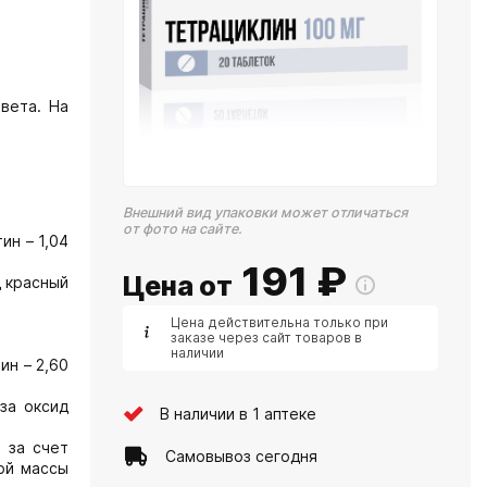
вета. На
Внешний вид упаковки может отличаться
от фото на сайте.
ин – 1,04
191
₽
Цена от
д красный
Цена действительна только при
заказе через сайт товаров в
наличии
ин – 2,60
еза оксид
В наличии в 1 аптеке
 за счет
Самовывоз сегодня
ой массы