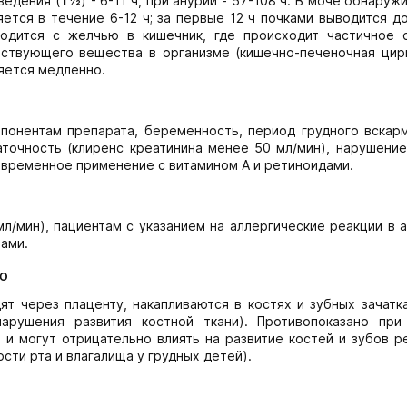
ведения (
Т½
) - 6-11 ч, при анурии - 57-108 ч. В моче обнаруж
ется в течение 6-12 ч; за первые 12 ч почками выводится д
одится с желчью в кишечник, где происходит частичное 
йствующего вещества в организме (кишечно-печеночная цирк
ляется медленно.
понентам препарата, беременность, период грудного вскарм
аточность (клиренс креатинина менее 50 мл/мин), нарушени
новременное применение с витамином А и ретиноидами.
л/мин), пациентам с указанием на аллергические реакции в 
ами.
ю
т через плаценту, накапливаются в костях и зубных зачатка
арушения развития костной ткани). Противопоказано при
и могут отрицательно влиять на развитие костей и зубов р
сти рта и влагалища у грудных детей).