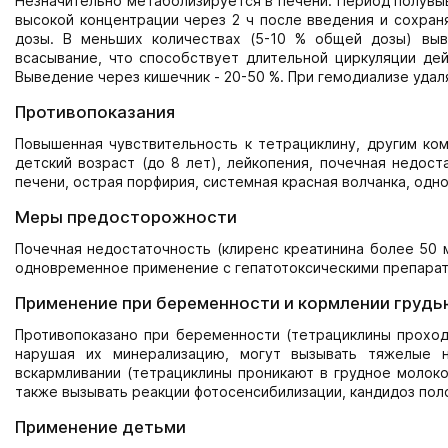
Незначительно метаболизируется в печени. Период полувы
высокой концентрации через 2 ч после введения и сохраня
дозы. В меньших количествах (5-10 % общей дозы) выв
всасывание, что способствует длительной циркуляции де
Выведение через кишечник - 20-50 %. При гемодиализе уда
Противопоказания
Повышенная чувствительность к тетрациклину, другим ком
детский возраст (до 8 лет), лейкопения, почечная недост
печени, острая порфирия, системная красная волчанка, од
Меры предосторожности
Почечная недостаточность (клиренс креатинина более 50 м
одновременное применение с гепатотоксическими препарат
Применение при беременности и кормлении грудь
Противопоказано при беременности (тетрациклины проходя
нарушая их минерализацию, могут вызывать тяжелые н
вскармливании (тетрациклины проникают в грудное молоко 
также вызывать реакции фотосенсибилизации, кандидоз поло
Применение детьми