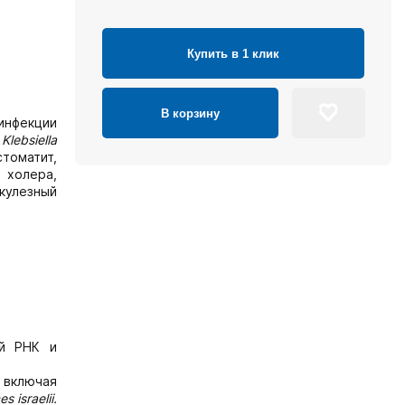
Купить в 1 клик
В корзину
инфекции
Klebsiella
томатит,
 холера,
икулезный
ой РНК и
включая
 israelii.