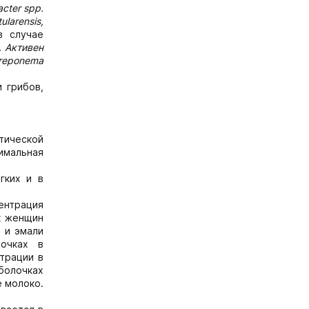
acter spp.
ularensis,
в случае
. Активен
Treponema
 грибов,
тической
имальная
гких и в
ентрация
х женщин
е и эмали
лочках в
трации в
оболочках
е молоко.