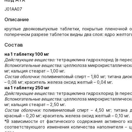
J01AA07
Описание
круглые двояковыпуклые таблетки, покрытые пленочной о
поперечном разрезе таблеток видны два слоя: ядро желтого
Состав
на 1 таблетку 100 мг
Действующее вещество:
тетрациклина гидрохлорид (в перес
Вспомогательные вещества:
целлюлоза микрокристаллическая
мг; кальция стеарат – 1,00 мг.
Состав оболочки:
поливиниловый спирт – 1,80 мг; титана диок
– 0,08 мг; краситель железа оксид желтый – 0,04 мг.
на 1 таблетку 250 мг
Действующее вещество:
тетрациклина гидрохлорид (в перес
Вспомогательные вещества:
целлюлоза микрокристаллическая 
мг; кальция стеарат – 2,50 мг.
Состав оболочки:
поливиниловый спирт – 4,50 мг; титана д
красный – 0,20 мг; краситель железа оксид желтый – 0,10 мг.
*В зависимости от фактического содержания активного к
соответствующего изменения количества наполнителя – 