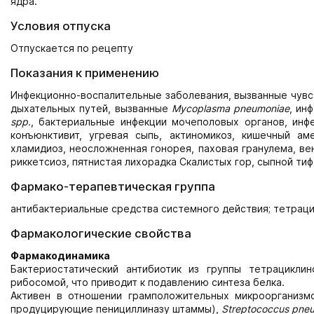
ядра.
Условия отпуска
Отпускается по рецепту
Показания к применению
Инфекционно-воспалительные заболевания, вызванные чувс
дыхательных путей, вызванные
Mycoplasma pneumoniae
, ин
spp.
, бактериальные инфекции мочеполовых органов, инфе
конъюнктивит, угревая сыпь, актиномикоз, кишечный аме
хламидиоз, неосложненная гонорея, паховая гранулема, ве
риккетсиоз, пятнистая лихорадка Скалистых гор, сыпной тиф
Фармако-терапевтическая группа
антибактериальные средства системного действия; тетрац
Фармакологические свойства
Фармакодинамика
Бактериостатический антибиотик из группы тетрацикл
рибосомой, что приводит к подавлению синтеза белка.
Активен в отношении грамположительных микроорганизм
продуцирующие пенициллиназу штаммы),
Streptococcus pneumo