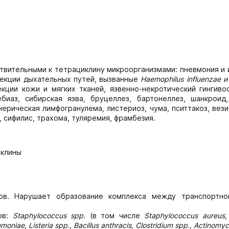
твительными к тетрациклину микроорганизмами: пневмония и 
фекции дыхательных путей, вызванные
Haemophilus influenzae и 
кции кожи и мягких тканей, язвенно-некротический гингивос
биаз, сибирская язва, бруцеллез, бартонеллез, шанкроид,
нерическая лимфогранулема, листериоз, чума, пситтакоз, вез
, сифилис, трахома, туляремия, фрамбезия.
иклины
инов. Нарушает образование комплекса между транспортн
ов:
Staphylococcus spp.
(в том числе
Staphylococcus aureus,
niae, Listeria spp., Bacillus anthracis, Clostridium spp., Actinomyces