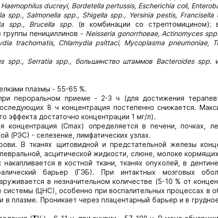
Haemophilus ducreyi, Bordetella pertussis, Escherichia coli, Enterob
spp., Salmonella spp., Shigella spp., Yersinia pestis, Francisella t
tsia spp., Brucella spp.
(в комбинации co стрептомицином); 
 группы пенициллинов -
Neisseria gonorrhoeae, Actinomyces spp
dia trachomatis, Chlamydia psittaci, Mycoplasma pneumoniaе, 
s spp., Serratia spp., большинство штаммов Bacteroides spp.
и
елками плазмы - 55-65 %.
при пероральном приеме - 2-3 ч (для достижения терапев
последующих 8 ч концентрация постепенно снижается. Макс
го эффекта достаточно концентрации 1 мг/л).
я концентрация (Сmах) определяется в печени, почках, ле
й (РЭС) - селезенке, лимфатических узлах.
рови. В тканях щитовидной и предстательной железы конц
плевральной, асцитической жидкости, слюне, молоке кормящи
 накапливается в костной ткани, тканях опухолей, в дентин
алический барьер (ГЭБ). При интактных мозговых обо
руживается в незначительном количестве (5-10 % от концен
й системы (ЦНС), особенно при воспалительных процессах в 
и в плазме. Проникает через плацентарный барьер и в грудно