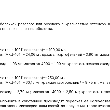
болочкой розового или розового с красноватым оттенком ц
 цвета и пленочная оболочка.
чете на 100% вещество)* – 100,00 мг.
 (МКЦ-101) – 24,06 мг; крахмал картофельный – 3,90 мг; желат
сид – 1,08 мг; макрогол-4000 – 1,00 мг; краситель железа окси
чете на 100% вещество)*– 250,00 мг.
(МКЦ-101) – 60,15 мг; крахмал картофельный – 9,75 мг; желат
иоксид – 2,70 мг; макрогол- 4000 – 2,50 мг; краситель жел
омпонента в субстанции производят пересчет ее количества
целлюлозы микрокристаллической до получения теоретическ