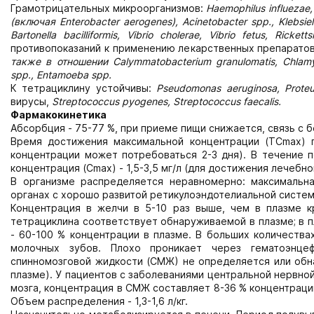
Грамотрицательных микроорганизмов:
Haemophilus influezae, 
(включая Enterobacter aerogenes), Acinetobacter spp., Klebsiella 
Bartonella bacilliformis, Vibrio cholerae, Vibrio fetus, Ricket
противопоказаний к применению лекарственных препаратов
также в отношении Calymmatobacterium granulomatis, Chlamy
spp., Entamoeba spp.
К тетрациклину устойчивы:
Pseudomonas aeruginosa, Proteu
вирусы,
Streptococcus pyogenes, Streptococcus faecalis.
Фармакокинетика
Абсорбция - 75-77 %, при приеме пищи снижается, связь с б
Время достижения максимальной концентрации (ТСmах) 
концентрации может потребоваться 2-3 дня). В течение 
концентрация (Сmах) - 1,5-3,5 мг/л (для достижения лечебно
В организме распределяется неравномерно: максимальна
органах с хорошо развитой ретикулоэндотелиальной системо
Концентрация в желчи в 5-10 раз выше, чем в плазме к
тетрациклина соответствует обнаруживаемой в плазме; в 
- 60-100 % концентрации в плазме. В больших количествах
молочных зубов. Плохо проникает через гематоэнцеф
спинномозговой жидкости (СМЖ) не определяется или обна
плазме). У пациентов с заболеваниями центральной нервно
мозга, концентрация в СМЖ составляет 8-36 % концентраци
Объем распределения - 1,3-1,6 л/кг.