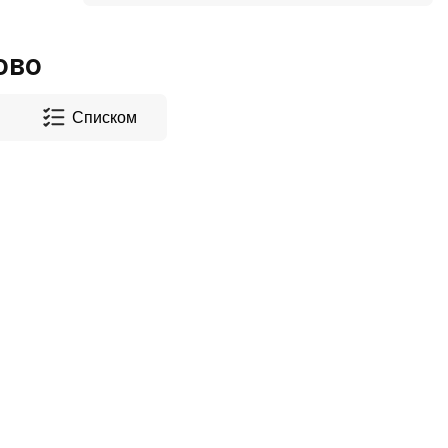
ово
Списком