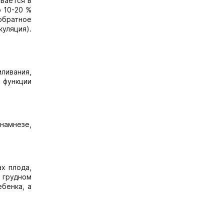
ивается в
о 10-20 %
обратное
уляция).
ливания,
е функции
анамнезе,
х плода,
 грудном
ебенка, а