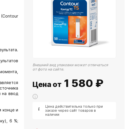
(Contour
ультата.
ультатов
Внешний вид упаковки может отличаться
от фото на сайте.
 момента,
1 580
₽
тавляется
Цена от
сточника
 на ввод
Цена действительна только при
м конце и
заказе через сайт товаров в
наличии
ку), 6 %;