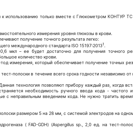
 к использованию только вместе с Глюкометром КОНТУР ТС 
амостоятельного измерения уровня глюкозы в крови.
ечивают получение точного результата легко:
1
щего международного стандарта ISO 15197:2013
.
0,6 мкл – ее будет достаточно для получения точного рез
большое количество крови.
тод измерения, который обеспечивает получение точных рез
ест-полоски в течение всего срока годности независимо от
Данная технология позволяют прибору каждый раз, когда вс
страняется необходимость ручного ввода кода - частого и
ые с неправильным введением кода. Не нужно тратить время
олоски размером 5 на 28 мм, с системой электродов на одно
огеназа ( FAD-GDH) (Aspergillus sp., 2,0 ед. на тест-полос