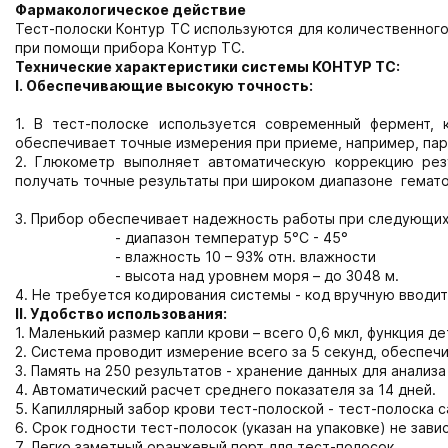
Фармакологическое действие
Тест-полоски Контур ТС используются для количественного 
при помощи прибора Контур ТС.
Технические характеристики системы КОНТУР ТС:
I
. Обеспечивающие высокую точность:
1. В тест-полоске используется современный фермент, 
обеспечивает точные измерения при приеме, например, па
2. Глюкометр выполняет автоматическую коррекцию рез
получать точные результаты при широком диапазоне гемат
3. Прибор обеспечивает надежность работы при следующих
- диапазон температур 5°C - 45°
- влажность 10 – 93% отн. влажности
- высота над уровнем моря – до 3048 м.
4. Не требуется кодирования системы - код вручную вводит
II. Удобство использования:
1. Маленький размер капли крови – всего 0,6 мкл, функция 
2. Система проводит измерение всего за 5 секунд, обеспеч
3. Память на 250 результатов - хранение данных для анализа
4. Автоматический расчет среднего показателя за 14 дней.
5. Капиллярный забор крови тест-полоской - тест-полоска 
6. Срок годности тест-полосок (указан на упаковке) не зави
7. Легко заметный оранжевый порт для тест-полосок