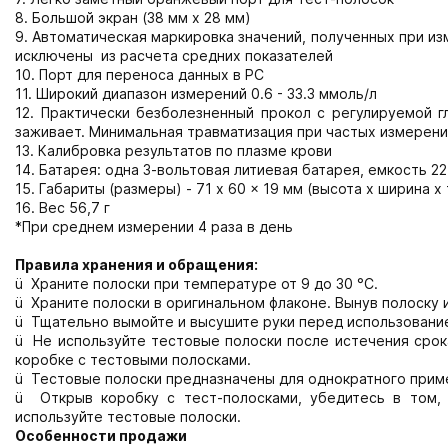
8. Большой экран (38 мм x 28 мм)
9. Автоматическая маркировка значений, полученных при и
исключены из расчета средних показателей
10. Порт для переноса данных в PC
11. Широкий диапазон измерений 0.6 - 33.3 ммоль/л
12. Практически безболезненный прокол с регулируемой 
заживает. Минимальная травматизация при частых измерен
13. Калибровка результатов по плазме крови
14. Батарея: одна 3-вольтовая литиевая батарея, емкость 2
15. Габариты (размеры) - 71 x 60 x 19 мм (высота х ширина х
16. Вес 56,7 г
*При среднем измерении 4 раза в день
Правила хранения и обращения:
ü Храните полоски при температуре от 9 до 30 °C.
ü Храните полоски в оригинальном флаконе. Вынув полоску и
ü Тщательно вымойте и высушите руки перед использовани
ü Не используйте тестовые полоски после истечения срока
коробке с тестовыми полосками.
ü Тестовые полоски предназначены для однократного приме
ü Открыв коробку с тест-полосками, убедитесь в том, 
используйте тестовые полоски.
Особенности продажи