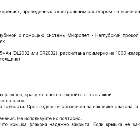
змерениях, проведенных с контрольным раствором - эти значе
глубиной с помощью системы Микролет - Неглубокий прокол
иях
25мАч (DL2032 или CR2032), рассчитана примерно на 1000 изме
 толщина)
з флакона, сразу же плотно закройте его крышкой.
ем полосок.
 годности. Срок годности обозначен на наклейке флакона, а
нения. Не используйте их повторно.
что крышка флакона надежно закрыта. Если крышка не зак