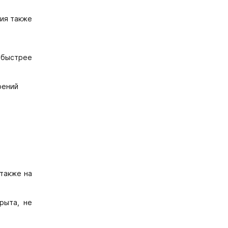
ния также
 быстрее
рений
 также на
рыта, не