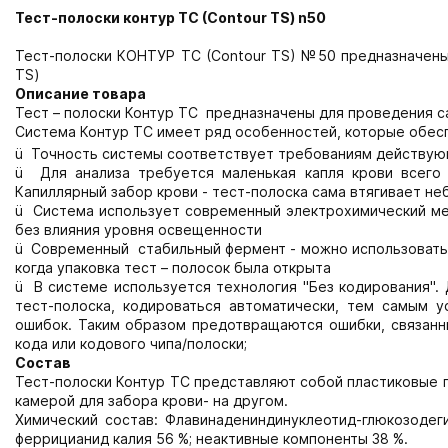
Тест-полоски контур ТС (
Contour
TS
) n50
Тест-полоски КОНТУР ТС (Contour TS) №50 предназначены
TS)
Описание товара
Тест – полоски Контур ТС предназначены для проведения с
Система Контур ТС имеет ряд особенностей, которые обесп
ü Точность системы соответствует требованиям действую
ü Для анализа требуется маленькая капля крови всего 
Капиллярный забор крови - тест-полоска сама втягивает не
ü Система использует современный электрохимический ме
без влияния уровня освещенности
ü Современный стабильный фермент - можно использовать т
когда упаковка тест – полосок была открыта
ü В системе используется технология "Без кодирования". 
тест-полоска, кодироваться автоматически, тем самым у
ошибок. Таким образом предотвращаются ошибки, связанн
кода или кодового чипа/полоски;
Состав
Тест-полоски Контур ТС представляют собой пластиковые п
камерой для забора крови- на другом.
Химический состав: Флавинадениндинуклеотид-глюкозодегидр
феррицианид калия 56 %; неактивные компоненты 38 %.