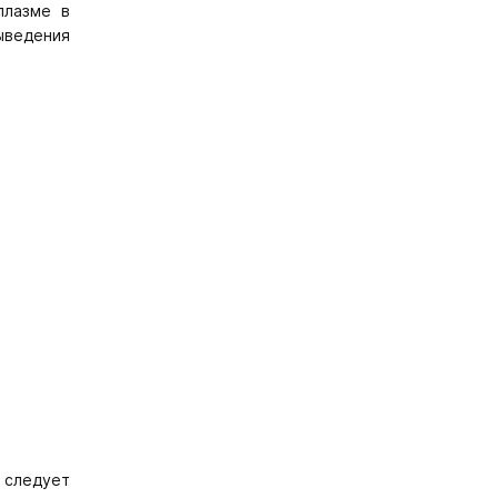
плазме в
ыведения
 следует