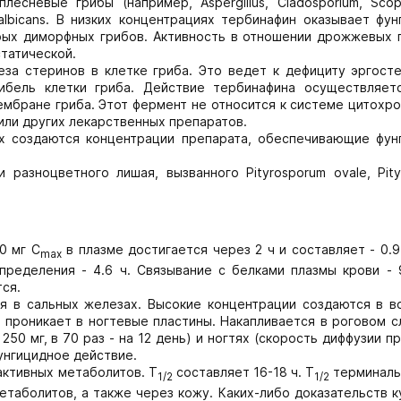
плесневые грибы (например, Aspergillus, Cladosporium, Scopu
albicans. В низких концентрациях тербинафин оказывает фу
рых диморфных грибов. Активность в отношении дрожжевых г
статической.
за стеринов в клетке гриба. Это ведет к дефициту эргосте
гибель клетки гриба. Действие тербинафина осуществляет
мбране гриба. Этот фермент не относится к системе цитохр
или других лекарственных препаратов.
ях создаются концентрации препарата, обеспечивающие фун
разноцветного лишая, вызванного Pityrosporum ovale, Pity
0 мг C
в плазме достигается через 2 ч и составляет - 0.9
max
пределения - 4.6 ч. Связывание с белками плазмы крови - 
ся.
я в сальных железах. Высокие концентрации создаются в в
 проникает в ногтевые пластины. Накапливается в роговом 
250 мг, в 70 раз - на 12 день) и ногтях (скорость диффузии 
унгицидное действие.
активных метаболитов. T
составляет 16-18 ч. T
терминаль
1/2
1/2
метаболитов, а также через кожу. Каких-либо доказательств 