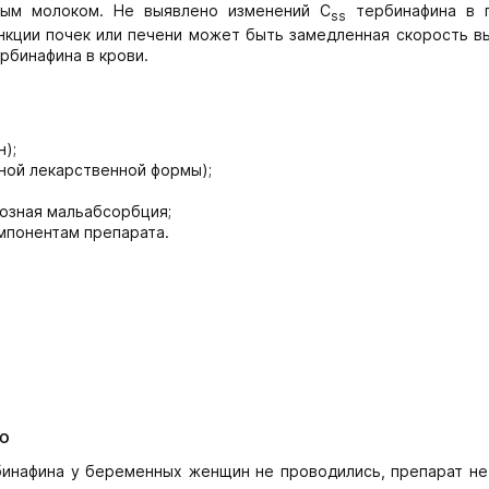
ным молоком. Не выявлено изменений C
тербинафина в 
ss
ункции почек или печени может быть замедленная скорость в
рбинафина в крови.
);
анной лекарственной формы);
тозная мальабсорбция;
мпонентам препарата.
ю
бинафина у беременных женщин не проводились, препарат не