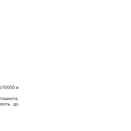
1/10000 и
тошнота,
плоть до