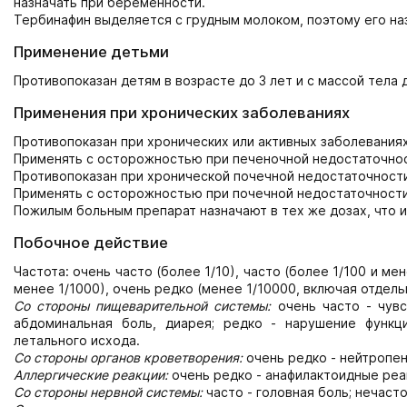
назначать при беременности.
Тербинафин выделяется с грудным молоком, поэтому его на
Применение детьми
Противопоказан детям в возрасте до 3 лет и с массой тела д
Применения при хронических заболеваниях
Противопоказан при хронических или активных заболеваниях
Применять с осторожностью при печеночной недостаточнос
Противопоказан при хронической почечной недостаточности
Применять с осторожностью при почечной недостаточности 
Пожилым больным препарат назначают в тех же дозах, что и
Побочное действие
Частота: очень часто (более 1/10), часто (более 1/100 и мен
менее 1/1000), очень редко (менее 1/10000, включая отдель
Со стороны пищеварительной системы:
очень часто - чувс
абдоминальная боль, диарея; редко - нарушение функц
летального исхода.
Со стороны органов кроветворения:
очень редко - нейтропен
Аллергические реакции:
очень редко - анафилактоидные реа
Со стороны нервной системы:
часто - головная боль; нечасто