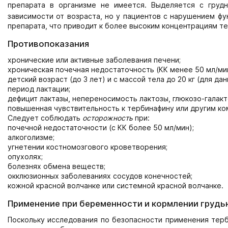
препарата в организме не имеется. Выделяется с груд
зависимости от возраста, но у пациентов с нарушением ф
препарата, что приводит к более высоким концентрациям те
Противопоказания
хронические или активные заболевания печени;
хроническая почечная недостаточность (КК менее 50 мл/мин
детский возраст (до 3 лет) и с массой тела до 20 кг (для д
период лактации;
дефицит лактазы, непереносимость лактозы, глюкозо-галак
повышенная чувствительность к тербинафину или другим ко
Следует соблюдать
осторожность
при:
почечной недостаточности (с КК более 50 мл/мин);
алкоголизме;
угнетении костномозгового кроветворения;
опухолях;
болезнях обмена веществ;
окклюзионных заболеваниях сосудов конечностей;
кожной красной волчанке или системной красной волчанке.
Применение при беременности и кормлении грудь
Поскольку исследования по безопасности применения тер