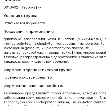
D01BA02 - Тербинафин
Условия отпуска
Отпускается по рецепту
Показания к применению
грибковые заболевания кожи и ногтей (онихомикозы), об
mentagrophytes, Trichophyton verrucosum, Trichophyton ton
Microsporum gypseum) и Epidermophyton floccosum;
микозы волосистой части головы (трихофития, микроспория)
тяжелые, распространенные дерматомикозы гладкой кожи т
кандидозы кожи и слизистых оболочек.
Фармако-терапевтическая группа
противогрибковое средство
Фармакологические свойства
Тербинафин представляет собой аллиламин, который обл
заболевания кожи, волос и ногтей, в т.ч. дерматофитов. В
Trichophyton spp. (Trichophyton rubrum, Trichophyton mentag