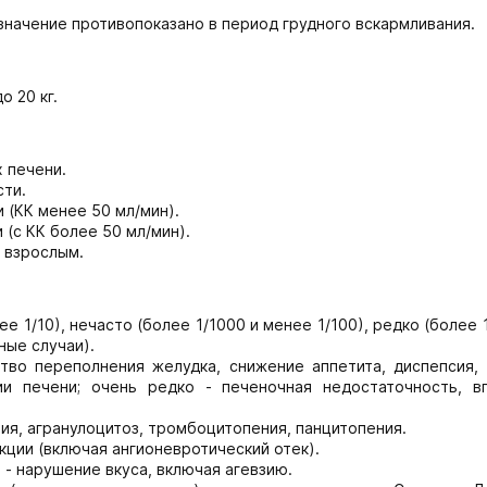
значение противопоказано в период грудного вскармливания.
о 20 кг.
 печени.
ти.
 (КК менее 50 мл/мин).
(с КК более 50 мл/мин).
 взрослым.
ее 1/10), нечасто (более 1/1000 и менее 1/100), редко (более 
ные случаи).
тво переполнения желудка, снижение аппетита, диспепсия, 
ии печени; очень редко - печеночная недостаточность, в
ия, агранулоцитоз, тромбоцитопения, панцитопения.
кции (включая ангионевротический отек).
 - нарушение вкуса, включая агевзию.