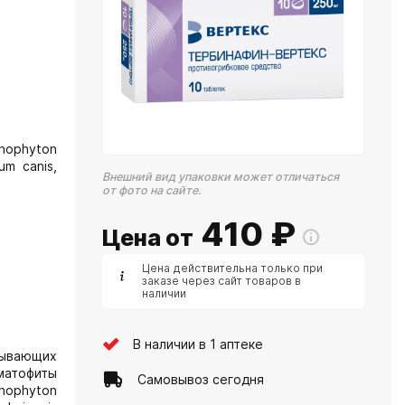
hophyton
um canis,
Внешний вид упаковки может отличаться
от фото на сайте.
410
₽
Цена от
Цена действительна только при
заказе через сайт товаров в
наличии
В наличии в 1 аптеке
зывающих
рматофиты
Самовывоз сегодня
chophyton