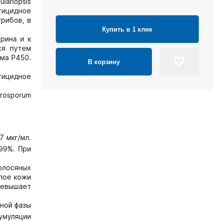
lariopsis
нгицидное
рибов, в
Купить в 1 клик
рина и к
ся путем
ома Р450.
В корзину
гицидное
rosporum
7 мкг/мл.
99%. При
олосяных
слое кожи
превышает
ной фазы
кумуляции