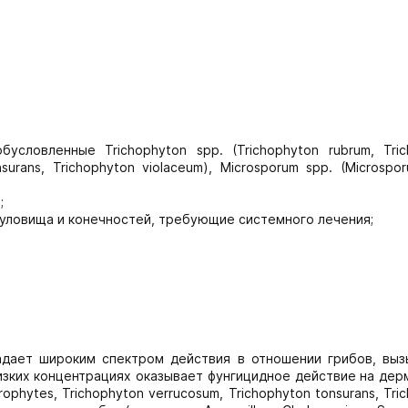
условленные Trichophyton spp. (Trichophyton rubrum, Tric
surans, Trichophyton violaceum), Microsporum spp. (Microspor
;
уловища и конечностей, требующие системного лечения;
адает широким спектром действия в отношении грибов, вы
 низких концентрациях оказывает фунгицидное действие на де
rophytes, Trichophyton verrucosum, Trichophyton tonsurans, Tri