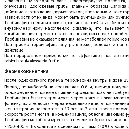
violaceum), Microsporum canis, Epidermophyton floccosum, 
brevicaulis), дрожжевые грибы, главным образом Candida 
действие в отношении дерматофитов, плесневых и некото
зависимости от их вида, может быть фунгицидной или фунги
Тербинафин специфически подавляет ранний этап биосинте
внутриклеточному накоплению сквалена, что вызывает 
ингибирования фермента скваленэпоксидазы в клеточной ме
Тербинафин не оказывает влияния на метаболизм гормонов 
При приеме тербинафина внутрь в коже, волосах и ногт
действие.
При пероральном применении не эффективен при лечении 
orbiculare (Malassezia furfur).
Фармакокинетика
После однократного приема тербинафина внутрь в дозе 25
Период полуабсорбции составляет 0.8 ч, период полурас
одновременном приеме с пищей коррекция дозы не требует
Тербинафин быстро проникает через кожу и накапливаетс
фолликулах и волосах, через несколько недель применения
(концентрация возрастает в 10 раз на 2 день после приема 
скорость роста ногтя) в концентрациях, обеспечивающих ф
Тербинафин метаболизируется в печени с образованием не
- 200-400 ч. Выводится в основном почками (70%) в виде 