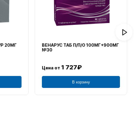
/Р 20МГ
ВЕНАРУС ТАБ П/П/О 100МГ+900МГ
№30
1 727₽
Цена от
В корзину