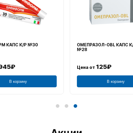
М КАПС К/Р №30
ОМЕПРАЗОЛ-OBL КАПС К
№28
945₽
125₽
Цена от
В корзину
В корзину
Акции