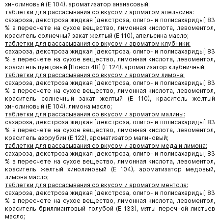
хинолиновый (Е 104), ароматизатор ананасовый;
таблетки для рассасывания со вкусом и ароматом апельсина:
сахароза, декстроза жидкая [декстроза, олиго- и полисахариды] 83
% в пересчете на сухое вещество, лимонная кислота, левоментол,
краситель солнечный закат желтый (Е 110), апельсина масло;
таблетки для рассасывания со вкусом и ароматом клубники:
сахароза, декстроза жидкая [декстроза, олиго- и полисахариды] 83
% в пересчете на сухое вещество, лимонная кислота, левоментол,
краситель пунцовый [Понсо 4R] (Е 124), ароматизатор клубничный;
таблетки для рассасывания со вкусом и ароматом лимона:
сахароза, декстроза жидкая [декстроза, олиго- и полисахариды] 83
% в пересчете на сухое вещество, лимонная кислота, левоментол,
краситель солнечный закат желтый (Е 110), краситель желтый
хинолиновый (Е 104), лимона масло;
таблетки для рассасывания со вкусом и ароматом малины:
сахароза, декстроза жидкая [декстроза, олиго- и полисахариды] 83
% в пересчете на сухое вещество, лимонная кислота, левоментол,
краситель азорубин (Е 122), ароматизатор малиновый;
таблетки для рассасывания со вкусом и ароматом меда и лимона:
сахароза, декстроза жидкая [декстроза, олиго- и полисахариды] 83
% в пересчете на сухое вещество, лимонная кислота, левоментол,
краситель желтый хинолиновый (Е 104), ароматизатор медовый,
лимона масло;
таблетки для рассасывания со вкусом и ароматом ментола:
сахароза, декстроза жидкая [декстроза, олиго- и полисахариды] 83
% в пересчете на сухое вещество, лимонная кислота, левоментол,
краситель бриллиантовый голубой (Е 133), мяты перечной листьев
масло;