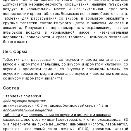
Допускается неравномерность окрашивания, наличие пузырьков
воздуха в карамельной массе и незначительная неровность
поверхности и краев таблеток. Возможно появление белого налета.
Таблетки для рассасывания со вкусом и ароматом эвкалипта
-
круглые таблетки светло-голубого цвета с запахом ментола и
эвкалипта. Допускается неравномерность окрашивания, наличие
пузырьков воздуха в карамельной массе и незначительная
неровность поверхности и краев таблеток. Возможно появление
белого налета.
Лек. форма
Таблетки для рассасывания со вкусом и ароматом ананаса, со
вкусом и ароматом апельсина, со вкусом и ароматом клубники, со
вкусом и ароматом лимона, со вкусом и ароматом малины, со
вкусом и ароматом меда и лимона, со вкусом и ароматом ментола,
со вкусом и ароматом эвкалипта.
Состав
1 таблетка содержит:
действующие вещества:
амилметакрезол - 0,6 мг, дихлорбензиловый спирт - 1,2 мг;
вспомогательные вещества:
таблетки для рассасывания со вкусом и ароматом ананаса:
сахароза, декстроза жидкая [декстроза, олиго- и полисахариды] 83
% в пересчете на сухое вещество, лимонная кислота, левоментол,
краситель солнечный закат желтый (Е110), краситель желтый