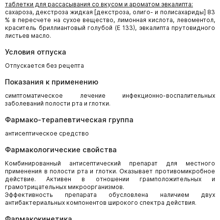
таблетки для рассасывания со вкусом и ароматом эвкалипта:
сахароза, декстроза жидкая [декстроза, олиго- и полисахариды] 83
% в пересчете на сухое вещество, лимонная кислота, левоментол,
краситель бриллиантовый голубой (Е 133), эвкалипта прутовидного
листьев масло.
Условия отпуска
Отпускается без рецепта
Показания к применению
симптоматическое лечение инфекционно-воспалительных
заболеваний полости рта и глотки.
Фармако-терапевтическая группа
антисептическое средство
Фармакологические свойства
Комбинированный антисептический препарат для местного
применения в полости рта и глотки. Оказывает противомикробное
действие. Активен в отношении грамположительных и
грамотрицательных микроорганизмов.
Эффективность препарата обусловлена наличием двух
антибактериальных компонентов широкого спектра действия.
Фармакокинетика