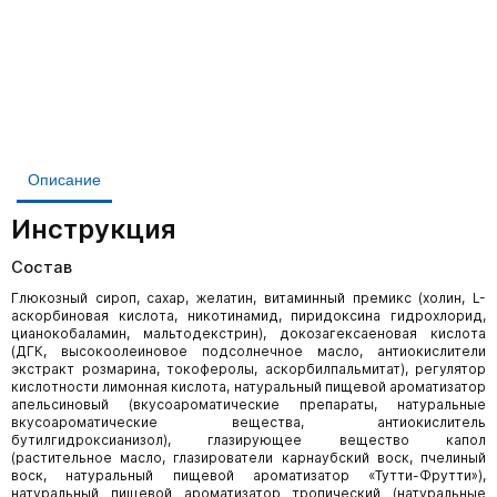
Описание
Инструкция
Состав
Глюкозный сироп, сахар, желатин, витаминный премикс (холин, L-
аскорбиновая кислота, никотинамид, пиридоксина гидрохлорид,
цианокобаламин, мальтодекстрин), докозагексаеновая кислота
(ДГК, высокоолеиновое подсолнечное масло, антиокислители
экстракт розмарина, токоферолы, аскорбилпальмитат), регулятор
кислотности лимонная кислота, натуральный пищевой ароматизатор
апельсиновый (вкусоароматические препараты, натуральные
вкусоароматические вещества, антиокислитель
бутилгидроксианизол), глазирующее вещество капол
(растительное масло, глазирователи карнаубский воск, пчелиный
воск, натуральный пищевой ароматизатор «Тутти-Фрутти»),
натуральный пищевой ароматизатор тропический (натуральные