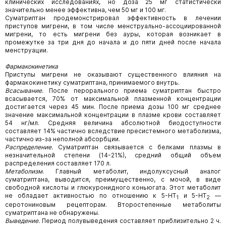
клинических исследованиях, но доза 25 мг статистически
значительно менее эффективна, чем 50 мг и 100 мг.
Суматриптан продемонстрировал эффективность в лечении
приступов мигрени, в том числе менструально-ассоциированной
мигрени, то есть мигрени без ауры, которая возникает в
промежутке за три дня до начала и до пяти дней после начала
менструации.
Фармакокинетика
Приступы мигрени не оказывают существенного влияния на
фармакокинетику суматриптана, принимаемого внутрь.
Всасывание.
После перорального приема суматриптан быстро
всасывается, 70% от максимальной плазменной концентрации
достигается через 45 мин. После приема дозы 100 мг среднее
значение максимальной концентрации в плазме крови составляет
54 нг/мл. Средняя величина абсолютной биодоступности
составляет 14% частично вследствие пресистемного метаболизма,
частично из-за неполной абсорбции.
Распределение.
Суматриптан связывается с белками плазмы в
незначительной степени (14-21%), средний общий объем
распределения составляет 170 л.
Метаболизм
. Главный метаболит, индолуксусный аналог
суматриптана, выводится, преимущественно, с мочой, в виде
свободной кислоты и глюкуронидного коньюгата. Этот метаболит
не обладает активностью по отношению к 5-НТ
и 5-НТ
—
1
2
серотониновым рецепторам. Второстепенные метаболиты
суматриптана не обнаружены.
Выведение.
Период полувыведения составляет приблизительно 2 ч.