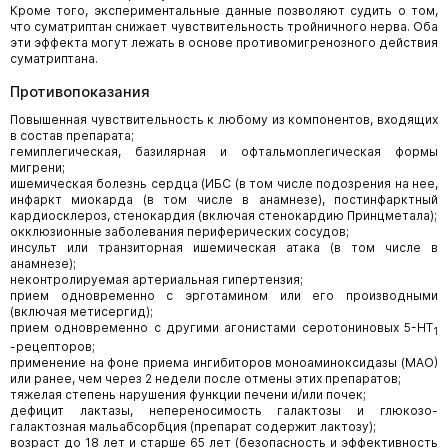
Кроме того, экспериментальные данные позволяют судить о том,
что суматриптан снижает чувствительность тройничного нерва. Оба
эти эффекта могут лежать в основе противомигренозного действия
суматриптана.
Противопоказания
Повышенная чувствительность к любому из компонентов, входящих
в состав препарата;
гемиплегическая, базилярная и офтальмоплегическая формы
мигрени;
ишемическая болезнь сердца (ИБС (в том числе подозрения на нее,
инфаркт миокарда (в том числе в анамнезе), постинфарктный
кардиосклероз, стенокардия (включая стенокардию Принцметала);
окклюзионные заболевания периферических сосудов;
инсульт или транзиторная ишемическая атака (в том числе в
анамнезе);
неконтролируемая артериальная гипертензия;
прием одновременно с эрготамином или его производными
(включая метисергид);
прием одновременно с другими агонистами серотониновых 5-HT
1
-рецепторов;
применение на фоне приема ингибиторов моноаминоксидазы (МАО)
или ранее, чем через 2 недели после отмены этих препаратов;
тяжелая степень нарушения функции печени и/или почек;
дефицит лактазы, непереносимость галактозы и глюкозо-
галактозная мальабсорбция (препарат содержит лактозу);
возраст до 18 лет и старше 65 лет (безопасность и эффективность