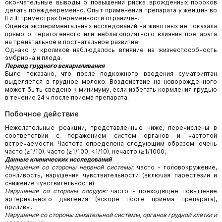
окончательные выводы о повышении риска врожденных пороков
делать преждевременно. Опыт применения препарата у женщин во
II и III триместрах беременности ограничен.
Оценка экспериментальных исследований на животных не показала
прямого тератогенного или неблагоприятного влияния препарата
на пренатальное и постнатальное развитие.
Однако у кроликов наблюдалось влияние на жизнеспособность
эмбриона и плода.
Период грудного вскармливания
Было показано, что после подкожного введения суматриптан
выделяется в грудное молоко. Воздействие на новорожденного
может быть сведено к минимуму, если избегать кормления грудью
в течение 24 ч после приема препарата.
Побочное действие
Нежелательные реакции, представленные ниже, перечислены в
соответствии с поражением систем органов и частотой
встречаемости. Частота определена следующим образом: очень
часто (≥1/10), часто (≥1/100, <1/10), нечасто (≥1/1000,
Данные клинических исследований
Нарушения со стороны нервной системы:
часто - головокружение,
сонливость, нарушения чувствительности (включая парестезии и
снижение чувствительности).
Нарушения со стороны сосудов:
часто - преходящее повышение
артериального давления (вскоре после приема препарата),
приливы.
Нарушения со стороны дыхательной системы, органов грудной клетки и