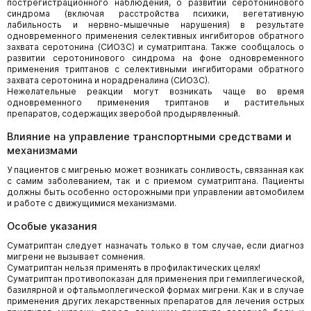
пострегистрационного наблюдения, о развитии серотонинового
синдрома (включая расстройства психики, вегетативную
лабильность и нервно-мышечные нарушения) в результате
одновременного применения селективных ингибиторов обратного
захвата серотонина (СИОЗС) и суматриптана. Также сообщалось о
развитии серотонинового синдрома на фоне одновременного
применения триптанов с селективными ингибиторами обратного
захвата серотонина и норадреналина (СИОЗС).
Нежелательные реакции могут возникать чаще во время
одновременного применения триптанов и растительных
препаратов, содержащих зверобой продырявленный.
Влияние на управление транспортными средствами и
механизмами
У пациентов с мигренью может возникать сонливость, связанная как
с самим заболеванием, так и с приемом суматриптана. Пациенты
должны быть особенно осторожными при управлении автомобилем
и работе с движущимися механизмами.
Особые указания
Суматриптан следует назначать только в том случае, если диагноз
мигрени не вызывает сомнения.
Суматриптан нельзя применять в профилактических целях!
Суматриптан противопоказан для применения при гемиплегической,
базилярной и офтальмоплегической формах мигрени. Как и в случае
применения других лекарственных препаратов для лечения острых