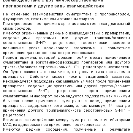
препаратами и другие виды взаимодействия
Не отмечено взаимодействия суматриптана с пропранололом,
флунаризином, пизотифеном и этиловым спиртом.
При одновременном приеме с эрготамином отмечался длительный
спазм сосудов.
Имеются ограниченные данные о взаимодействии с препаратами,
содержащими эрготамин или другие триптаны/агонисты
серотониновых 5-НТ
- рецепторов, теоретически возможно
1
повышение риска коронарного вазоспазма, и совместное
применение данных препаратов противопоказано.
Период времени, который должен пройти между применением
суматриптана и эрготаминсодержащих препаратов или другого
триптана/агониста серотониновых 5-НТ1 - рецепторов, неизвестен.
Он будет зависеть, в том числе, от дозы и типа назначаемых
препаратов. Действие может носить аддитивный характер.
Рекомендуется подождать как минимум 24 часа после применения
препаратов, содержащих эрготамин или другой триптан/агонист
серотониновых 5-НТ
- рецепторов перед применением
1
суматриптана. И наоборот, рекомендуется подождать как минимум
6 часов после применения суматриптана перед применением
препаратов, содержащих эрготамин, и, как минимум, 24 часа до
применения другого триптана/агониста серотониновых 5-НТ1 -
рецепторов.
Возможно взаимодействие между суматриптаном и ингибиторами
МАО, их одновременное применение противопоказано.
Имеются редкие сообщения, полученные в результате