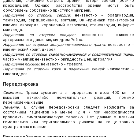
диплопия, снижение остроты зрения, потеря зрения (обычно
преходящая). Однако расстройства зрения могут быть
обусловлены собственно приступом мигрени.
Нарушения со стороны сердца:
неизвестно - брадикардия,
тахикардия, сердцебиение, аритмии, ЭКГ-признаки транзиторной
ишемии миокарда, коронарный вазоспазм, стенокардия, инфаркт
миокарда.
Нарушения со стороны сосудов:
неизвестно - снижение
артериального давления, синдром Рейно.
Нарушения со стороны желудочно-кишечного тракта:
неизвестно -
ишемический колит, диарея.
Нарушения со стороны скелетно-мышечной и соединительной ткани:
часто - миалгия; неизвестно - ригидность шеи, артралгия.
Нарушения психики:
неизвестно - тревога.
Нарушения со стороны кожи и подкожных тканей:
неизвестно -
гипергидроз.
Передозировка
Симптомы.
Прием суматриптана перорально в дозе 400 мг не
вызывал каких-либо нежелательных реакций, помимо
перечисленных выше.
Лечение.
В случае передозировки следует наблюдать за
состоянием пациентов не менее 12 ч и при необходимости
проводить симптоматическую терапию. Нет данных о влиянии
гемодиализа или перитонеального диализа на концентрацию
суматриптана в плазме.
Взаимодействие с другими лекарственными