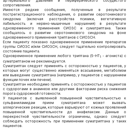
артериального давления и периферического сосудистого
сопротивления.
Имеются редкие сообщения, полученные в результате
пострегистрационного наблюдения, о развитии серотонинового
синдрома (включая расстройства психики, вегетативную
лабильность и нервно-мышечные нарушения) в результате
одновременного применения СИОЗС и суматриптана. Также
сообщалось о развитии серотонинового синдрома на фоне
одновременного применения триптанов с СИОЗСН.
Если пациенту показано одновременное применение препаратов
группы СИОЗС и/или СИОЗСН, следует тщательно контролировать
состояние пациента.
Одновременное применение любого триптана (5-НТ
- агониста) с
1
суматриптаном не рекомендуется.
Суматриптан следует применять с осторожностью у пациентов, у
которых могуг существенно изменяться всасывание, метаболизм
или выведение суматриптана (например, у пациентов с нарушением
функции почек или печени).
Суматриптан необходимо применять с осторожностью у пациентов
с судорогами в анамнезе или другими факторами риска снижения
порога судорожной готовности.
У пациентов с выявленной повышенной чувствительностью к
сульфаниламидам прием суматриптана может вызвать
аллергические реакции, которые варьируют от кожных проявлений
повышенной чувствительности до анафилаксии. Данные о
перекрестной чувствительности ограничены, однако следует
соблюдать осторожность при применении суматриптана у таких
пациентов.