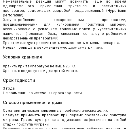
Нежелательные реакции могут возникать чаще во время
одновременного применения триптанов и растительных
препаратов, содержащих зверобой продырявленный (Hypericum
perforatum).
Злоупотребление лекарственными препаратами,
предназначенными для купирования приступов мигрени,
ассоциировано с усилением головных болей у чувствительных
пациентов (головная боль, связанная со злоупотреблением
лекарственными препаратами).
При этом следует рассмотреть возможность отмены препарата.
Нельзя превышать рекомендуемую дозу суматриптана.
Условия хранения
Хранить при температуре не выше 25º
С.
Хранить в недоступном для детей месте.
Срок годности
3 года.
Не применять по истечении срока годности!
Способ применения и дозы
Суматриптан нельзя применять в профилактических целях.
Следует применять препарат при первых проявлениях приступа
мигрени. Прием суматриптана одинаково эффективен на любой
стадии приступа мигрени.
Препарат применяют внутрь, проглатывая таблетку целиком и