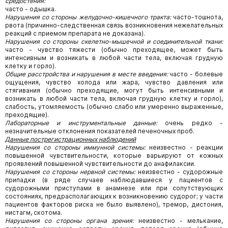
средостения:
часто - одышка.
Нарушения со стороны желудочно-кишечного тракта:
часто-тошнота,
рвота (причинно-следственная связь возникновения нежелательных
реакций с приемом препарата не доказана).
Нарушения со стороны скелетно-мышечной и соединительной ткани:
часто - чувство тяжести (обычно преходящее, может быть
интенсивным и возникать в любой части тела, включая грудную
клетку и горло).
Общие расстройства и нарушения в месте введения:
часто - болевые
ощущения, чувство холода или жара, чувство давления или
стягивания (обычно преходящие, могут быть интенсивными и
возникать в любой части тела, включая грудную клетку и горло),
слабость, утомляемость (обычно слабо или умеренно выраженные,
преходящие).
Лабораторные и инструментальные данные:
очень редко -
незначительные отклонения показателей печеночных проб.
Данные пострегистрационных наблюдений
Нарушения со стороны иммунной системы:
неизвестно - реакции
повышенной чувствительности, которые варьируют от кожных
проявлений повышенной чувствительности до анафилаксии.
Нарушения со стороны нервной системы:
неизвестно - судорожные
припадки (в ряде случаев наблюдавшиеся у пациентов с
судорожными приступами в анамнезе или при сопутствующих
состояниях, предрасполагающих к возникновению судорог; у части
пациентов факторов риска не было выявлено), тремор, дистония,
нистагм, скотома.
Нарушения со стороны органа зрения:
неизвестно - мелькание,