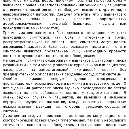
приступов мигрени, перед лечением приступа головной боли у
пациентов с ранее недиагностированной мигренью или у пациентов
с атипичной формой мигрени необходимо исключить другие виды
неврологической патологии. Следует отметить, что у пациентов с
мигренью повышен риск развития определенных
цереброваскулярных нарушений (например, инсульта или
преходящих ишемических атак).
Прием суматриптана может быть связан с возникновением таких
преходящих симптомов, как боль и стеснение в груди,
распространяющихся на область шеи; симптомы могут носить
интенсивный характер. Если есть основания полагать, что эти
симптомы являются проявлением ИБС, необходимо провести
соответствующее диагностическое обследование.
Не следует применять суматриптан у пациентов с факторами риска
развития ИБС, в том числе у злостных курильщиков или пациентов,
находящихся на заместительной никотиновой терапии, без
предварительного обследования сердечно-сосудистой системы.
Особое внимание следует уделить женщинам в
постклимактерическом периоде и мужчинам в возрасте старше 40
лет с данными факторами риска. Однако обследование не всегда
позволяет выявить заболевание сердца у каждого пациента. В
очень редких случаях у пациентов, не имеющих в анамнезе
сердечно-сосудистой патологии, могут возникнуть серьезные
нежелательные реакции со стороны сердечно-сосудистой
системы.
Суматриптан следует применять с осторожностью у пациентов с
контролируемой артериальной гипертензией, так как у небольшого
количества пациентов наблюдалось транзиторное повышение