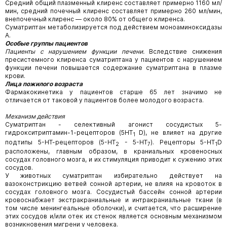
Средний общий плазменный клиренс составляет примерно 1160 мл/
мин, средний почечный клиренс составляет примерно 260 мл/мин,
внепочечный клиренс — около 80% от общего клиренса.
Суматриптан метаболизируется под действием моноаминоксидазы
А.
Особые группы пациентов
Пациенты с нарушением функции печени.
Вследствие снижения
пресистемного клиренса суматриптана у пациентов с нарушением
функции печени повышается содержание суматриптана в плазме
крови.
Лица пожилого возраста
Фармакокинетика у пациентов старше 65 лет значимо не
отличается от таковой у пациентов более молодого возраста.
Механизм действия
Суматриптан - селективный агонист сосудистых 5-
гидрокситриптамин-1-рецепторов (5НТ
D), не влияет на другие
1
подтипы 5-НТ-рецепторов (5-НТ
- 5-НТ
). Рецепторы 5-HT
D
2
7
1
расположены, главным образом, в краниальных кровеносных
сосудах головного мозга, и их стимуляция приводит к сужению этих
сосудов.
У животных суматриптан избирательно действует на
вазоконстрикцию ветвей сонной артерии, не влияя на кровоток в
сосудах головного мозга. Сосудистый бассейн сонной артерии
кровоснабжает экстракраниальные и интракраниальные ткани (в
том числе менингеальные оболочки), и считается, что расширение
этих сосудов и/или отек их стенок является основным механизмом
возникновения мигрени у человека.