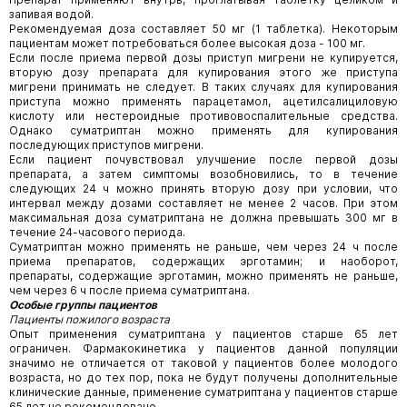
запивая водой.
Рекомендуемая доза составляет 50 мг (1 таблетка). Некоторым
пациентам может потребоваться более высокая доза - 100 мг.
Если после приема первой дозы приступ мигрени не купируется,
вторую дозу препарата для купирования этого же приступа
мигрени принимать не следует. В таких случаях для купирования
приступа можно применять парацетамол, ацетилсалициловую
кислоту или нестероидные противовоспалительные средства.
Однако суматриптан можно применять для купирования
последующих приступов мигрени.
Если пациент почувствовал улучшение после первой дозы
препарата, а затем симптомы возобновились, то в течение
следующих 24 ч можно принять вторую дозу при условии, что
интервал между дозами составляет не менее 2 часов. При этом
максимальная доза суматриптана не должна превышать 300 мг в
течение 24-часового периода.
Суматриптан можно применять не раньше, чем через 24 ч после
приема препаратов, содержащих эрготамин; и наоборот,
препараты, содержащие эрготамин, можно применять не раньше,
чем через 6 ч после приема суматриптана.
Особые группы пациентов
Пациенты пожилого возраста
Опыт применения суматриптана у пациентов старше 65 лет
ограничен. Фармакокинетика у пациентов данной популяции
значимо не отличается от таковой у пациентов более молодого
возраста, но до тех пор, пока не будут получены дополнительные
клинические данные, применение суматриптана у пациентов старше
65 лет не рекомендовано.