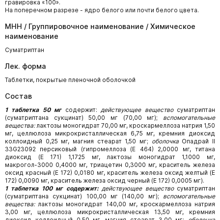
гравировка «100».
На поперечном разрезе - ядро белого или почти белого цвета.
МНН / Группировочное наименование / Химическое
наименование
Суматриптан
Лек. форма
Таблетки, покрытые пленочной оболочкой
Состав
1 таблетка 50 мг
содержит:
действующее вещество
суматриптан
(суматриптана сукцинат) 50,00 мг (70,00 мг);
вспомогательные
вещества:
лактозы моногидрат 70,00 мг, кроскармеллоза натрия 1,50
мг, целлюлоза микрокристаллическая 6,75 мг, кремния диоксид
коллоидный 0,25 мг, магния стеарат 1,50 мг;
оболочка
Опадрай II
33G23092 персиковый (гипромеллоза (Е 464) 2,0000 мг, титана
диоксид (Е 171) 1,1725 мг, лактозы моногидрат 1,1000 мг,
макрогол-3000 0,4000 мг, триацетин 0,3000 мг, краситель железа
оксид красный (Е 172) 0,0180 мг, краситель железа оксид желтый (Е
172) 0,0090 мг, краситель железа оксид черный (Е 172) 0,0005 мг).
1 таблетка 100 мг содержит:
действующее вещество
суматриптан
(суматриптана сукцинат) 100,00 мг (140,00 мг);
вспомогательные
вещества:
лактозы моногидрат 140,00 мг, кроскармеллоза натрия
3,00 мг, целлюлоза микрокристаллическая 13,50 мг, кремния
диоксид коллоидный 0,50 мг, магния стеарат 3,00 мг;
оболочка