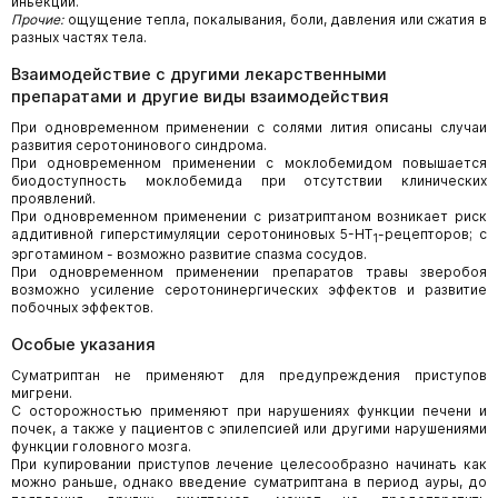
инъекции.
Прочие:
ощущение тепла, покалывания, боли, давления или сжатия в
разных частях тела.
Взаимодействие с другими лекарственными
препаратами и другие виды взаимодействия
При одновременном применении с солями лития описаны случаи
развития серотонинового синдрома.
При одновременном применении с моклобемидом повышается
биодоступность моклобемида при отсутствии клинических
проявлений.
При одновременном применении с ризатриптаном возникает риск
аддитивной гиперстимуляции серотониновых 5-HT
-рецепторов; с
1
эрготамином - возможно развитие спазма сосудов.
При одновременном применении препаратов травы зверобоя
возможно усиление серотонинергических эффектов и развитие
побочных эффектов.
Особые указания
Суматриптан не применяют для предупреждения приступов
мигрени.
С осторожностью применяют при нарушениях функции печени и
почек, а также у пациентов с эпилепсией или другими нарушениями
функции головного мозга.
При купировании приступов лечение целесообразно начинать как
можно раньше, однако введение суматриптана в период ауры, до