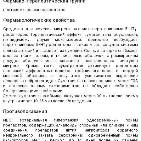
Фармако-терапевтическая группа
противомигренозное средство
Фармакологические свойства
Средство для лечения мигрени; агонист серотониновых 5-HT
-
1
рецепторов. Терапевтический эффект суматриптана обусловлен,
по-видимому, двумя механизмами: вещество возбуждает
серотониновые 5-HT
-рецепторы гладких мышц сосудов системы
1
сонных артерий и вызывает их сужение. Сонные артерии снабжают
кровью ткани головы, в т.ч. мозговые оболочки; с расширением
сосудов оболочек мозга связывают возникновение приступов
мигрени. Кроме того, суматриптан активирует рецепторы
окончаний афферентных волокон тройничного нерва в твердой
мозговой оболочке, в результате уменьшается выделение
сенсорных нейропептидов. Суматриптан плохо проникает через ГЭБ
и согласно данным экспериментов не обладает собственно
болеутоляющими свойствами.
Эффект суматриптана обычно наступает через 30 мин после приема
внутрь и через 10-15 мин после п/к введения.
Противопоказания
ИБС, артериальная гипертензия; одновременный прием
препаратов, содержащих алкалоиды спорыньи или близкие к ним
соединения, препаратов лития, ингибиторов обратного
нейронального захвата серотонина; одновременный прием
ингибиторов МАО и период до 14 дней после их отмены;