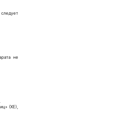
 следует
арата не
.
иц» (ХЕ),