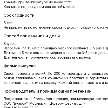
Хранить при температуре не выше 25℃.
Хранить в недоступном для детей месте.
Срок годности
5 лет.
Не применять по истечении срока годности, указанного на у
Способ применения и дозы
Внутрь:
Взрослым: по 15 мл с помощью мерного колпачка 3-5 раз в д
Детям: по 5 мл с помощью мерного колпачка 3-5 раз в день.
Длительность применения согласовывать с врачом.
Форма выпуска
Сироп гомеопатический. По 200 мл препарата упаковывают
белой завинчивающейся крышкой из пластика и герметичн
колпачком, надетым на крышку. Каждый флакон вместе с ин
Производитель и принимающий претензии
Представитель в России/организация, принимающая претен
ООО "Буарон", Москва, ул. Долгоруковская, д. 7
Тел. (495) 956 08 10,