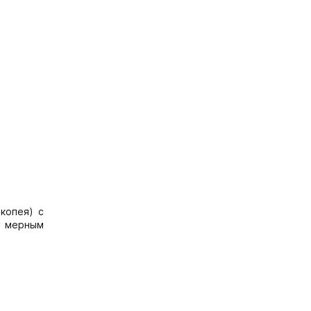
копея) с
и мерным