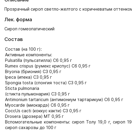
Прозрачный сироп светло-желтого с коричневатым оттенком
Лек. форма
Сироп гомеопатический
Состав
Состав (на 100 г):
Активные компоненты:
Pulsatilla (пульсатилла) С6 0,95 г
Rumex crispus (румекс криспус) С6 0,95 г
Bryonia (бриония) С3 0,95 г
Ipeca (ипека) С3 0,95 г
Spongia tosta (спонгия тоста) С3 0,95 г
Sticta pulmonaria
(стикта пульмонария) С3 0,95 г
Antimonium tartaricum (антимониум тартарикум) С6 0,95 г
Myocarde (миокардэ) С6 0,95 г
CoccUs cacti (коккус какти) С3 0,95 г
Drosera (дрозера) МТ 0,95 г
Вспомогательные компоненты: сироп Толу 19,0 г, сироп 19,0
сироп сахарозы до 100 г