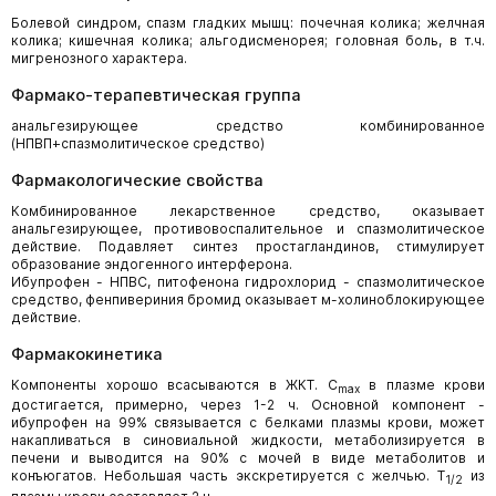
Болевой синдром, спазм гладких мышц: почечная колика; желчная
колика; кишечная колика; альгодисменорея; головная боль, в т.ч.
мигренозного характера.
Фармако-терапевтическая группа
анальгезирующее средство комбинированное
(НПВП+спазмолитическое средство)
Фармакологические свойства
Комбинированное лекарственное средство, оказывает
анальгезирующее, противовоспалительное и спазмолитическое
действие. Подавляет синтез простагландинов, стимулирует
образование эндогенного интерферона.
Ибупрофен - НПВС, питофенона гидрохлорид - спазмолитическое
средство, фенпивериния бромид оказывает м-холиноблокирующее
действие.
Фармакокинетика
Компоненты хорошо всасываются в ЖКТ. C
в плазме крови
max
достигается, примерно, через 1-2 ч. Основной компонент -
ибупрофен на 99% связывается с белками плазмы крови, может
накапливаться в синовиальной жидкости, метаболизируется в
печени и выводится на 90% с мочей в виде метаболитов и
конъюгатов. Небольшая часть экскретируется с желчью. T
из
1/2