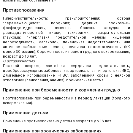
плазмы крови составляет 2 ч.
Противопоказания
Гиперчувствительность; гранулоцитопения; острая
"перемежающаяся" порфирия; дефицит глюкозо-6-
фосфатдегидрогеназы; язвенная болезнь желудка и
двенадцатиперстной кишки; тахиаритмия; закрытоугольная
глаукома; гиперплазия предстательной железы; кишечная
непроходимость; мегаколон; печеночная недостаточность или
активное заболевание печени; почечная недостаточность (КК
менее 30 мл/мин); беременность и период грудного вскармливания,
возраст до 16 лет.
C осторожностью
Пожилой возраст, застойная сердечная недостаточность,
цереброваскулярные заболевания, артериальная гипертензия, ИБС,
длительное использование НПВС, заболевания крови с неясной
этиологией (лейкопения, анемия), бронхиальная астма.
Применение при беременности и кормлении грудью
Противопоказан при беременности и в период лактации (грудного
вскармливания).
Применение детьми
Применение противопоказано детям в возрасте до 16 лет.
Применения при хронических заболеваниях