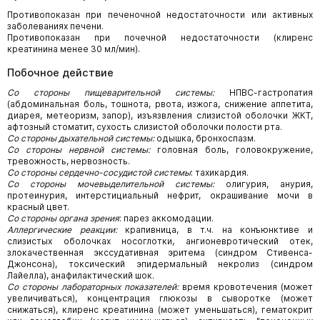
Противопоказан при печеночной недостаточности или активных
заболеваниях печени.
Противопоказан при почечной недостаточности (клиренс
креатинина менее 30 мл/мин).
Побочное действие
Со стороны пищеварительной системы:
НПВС-гастропатия
(абдоминальная боль, тошнота, рвота, изжога, снижение аппетита,
диарея, метеоризм, запор), изъязвления слизистой оболочки ЖКТ,
афтозный стоматит, сухость слизистой оболочки полости рта.
Со стороны дыхательной системы:
одышка, бронхоспазм.
Со стороны нервной системы:
головная боль, головокружение,
тревожность, нервозность.
Со стороны сердечно-сосудистой системы
: тахикардия.
Со стороны мочевыделительной системы:
олигурия, анурия,
протеинурия, интерстициальный нефрит, окрашивание мочи в
красный цвет.
Со стороны органа зрения
: парез аккомодации.
Аллергические реакции:
крапивница, в т.ч. на конъюнктиве и
слизистых оболочках носоглотки, ангионевротический отек,
злокачественная экссудативная эритема (синдром Стивенса-
Джонсона), токсический эпидермальный некролиз (синдром
Лайелла), анафилактический шок.
Со стороны лабораторных показателей:
время кровотечения (может
увеличиваться), концентрация глюкозы в сыворотке (может
снижаться), клиренс креатинина (может уменьшаться), гематокрит