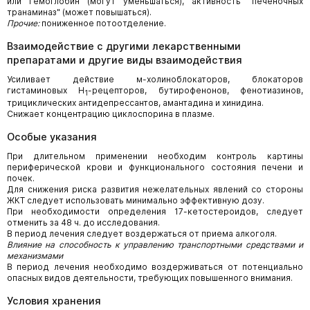
или гемоглобин (могут уменьшаться), активность "печеночных
транаминаз" (может повышаться).
Прочие:
пониженное потоотделение.
Взаимодействие с другими лекарственными
препаратами и другие виды взаимодействия
Усиливает действие м-холиноблокаторов, блокаторов
гистаминовых H
-рецепторов, бутирофенонов, фенотиазинов,
1
трициклических антидепрессантов, амантадина и хинидина.
Снижает концентрацию циклоспорина в плазме.
Особые указания
При длительном применении необходим контроль картины
периферической крови и функционального состояния печени и
почек.
Для снижения риска развития нежелательных явлений со стороны
ЖКТ следует использовать минимально эффективную дозу.
При необходимости определения 17-кетостероидов, следует
отменить за 48 ч. до исследования.
В период лечения следует воздержаться от приема алкоголя.
Влияние на способность к управлению транспортными средствами и
механизмами
В период лечения необходимо воздерживаться от потенциально
опасных видов деятельности, требующих повышенного внимания.
Условия хранения